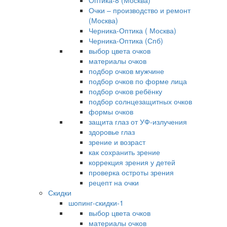
Оптика-8 (Москва)
Очки – производство и ремонт
(Москва)
Черника-Оптика ( Москва)
Черника-Оптика (Спб)
выбор цвета очков
материалы очков
подбор очков мужчине
подбор очков по форме лица
подбор очков ребёнку
подбор солнцезащитных очков
формы очков
защита глаз от УФ-излучения
здоровье глаз
зрение и возраст
как сохранить зрение
коррекция зрения у детей
проверка остроты зрения
рецепт на очки
Скидки
шопинг-скидки-1
выбор цвета очков
материалы очков