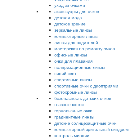
уход за очками
аксессуары для очков
детская мода
детское зрение
зеркальные линзы
компьютерные линзы
линзы для водителей
мастерская по ремонту очков
офисные линзы
очки для плавания
поляризационные линзы
синий свет
спортивные линзы
спортивные очки с диоптриями
фотохромные линзы
безопасность детских очков
глазные капли
горнолыжные очки
градиентные линзы
детские солнцезащитные очки
компьютерный зрительный синдром
контроль миопии