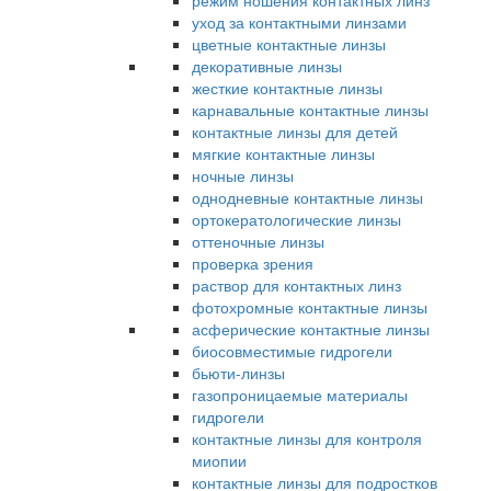
режим ношения контактных линз
уход за контактными линзами
цветные контактные линзы
декоративные линзы
жесткие контактные линзы
карнавальные контактные линзы
контактные линзы для детей
мягкие контактные линзы
ночные линзы
однодневные контактные линзы
ортокератологические линзы
оттеночные линзы
проверка зрения
раствор для контактных линз
фотохромные контактные линзы
асферические контактные линзы
биосовместимые гидрогели
бьюти-линзы
газопроницаемые материалы
гидрогели
контактные линзы для контроля
миопии
контактные линзы для подростков