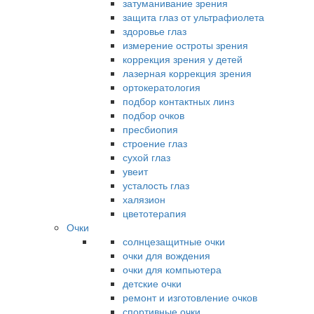
затуманивание зрения
защита глаз от ультрафиолета
здоровье глаз
измерение остроты зрения
коррекция зрения у детей
лазерная коррекция зрения
ортокератология
подбор контактных линз
подбор очков
пресбиопия
строение глаз
сухой глаз
увеит
усталость глаз
халязион
цветотерапия
Очки
солнцезащитные очки
очки для вождения
очки для компьютера
детские очки
ремонт и изготовление очков
спортивные очки