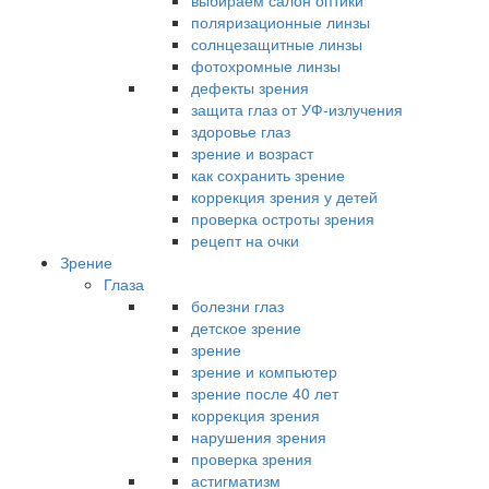
выбираем салон оптики
поляризационные линзы
солнцезащитные линзы
фотохромные линзы
дефекты зрения
защита глаз от УФ-излучения
здоровье глаз
зрение и возраст
как сохранить зрение
коррекция зрения у детей
проверка остроты зрения
рецепт на очки
Зрение
Глаза
болезни глаз
детское зрение
зрение
зрение и компьютер
зрение после 40 лет
коррекция зрения
нарушения зрения
проверка зрения
астигматизм