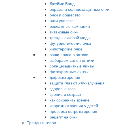
Джеймс Бонд
оправы и солнцезащитные очки
очки и общество
очки унисекс
рекламные кампании
титановые очки
тренды очковой моды
футуристические очки
хипстерские очки
ваши права в оптике
выбираем салон оптики
солнцезащитные линзы
фотохромные линзы
дефекты зрения
защита глаз от УФ-излучения
здоровье глаз
зрение и возраст
как сохранить зрение
коррекция зрения у детей
проверка остроты зрения
рецепт на очки
Тренды и герои