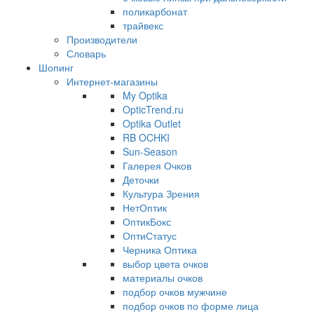
поликарбонат
трайвекс
Производители
Словарь
Шопинг
Интернет-магазины
My Optika
OpticTrend.ru
Optika Outlet
RB OCHKI
Sun-Season
Галерея Очков
Деточки
Культура Зрения
НетОптик
ОптикБокс
ОптиСтатус
Черника Оптика
выбор цвета очков
материалы очков
подбор очков мужчине
подбор очков по форме лица