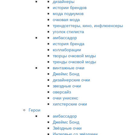
дизайнеры
истории брендов
мода подиумов
очковая мода
трендсеттеры, кино, инфлюенсеры
уголок стилиста
амбассадор
история бренда
коллаборации
творцы очковой моды
тренды очковой моды
винтажные очки
Джеймс Бонд
дизайнерские очки
звездные очки
оверсайз
очки унисекс
хипстерские очки
Герои
амбассадор
Джеймс Бонд
Звёздные очки
Интервью со звёздами