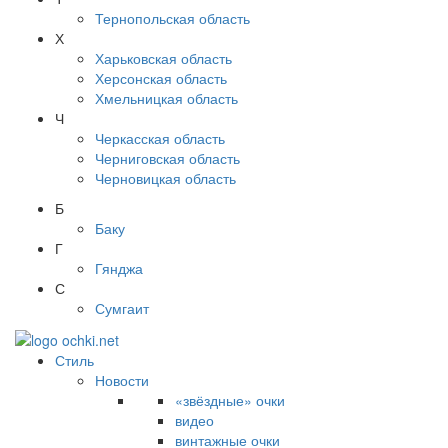
Тернопольская область
Х
Харьковская область
Херсонская область
Хмельницкая область
Ч
Черкасская область
Черниговская область
Черновицкая область
Б
Баку
Г
Гянджа
С
Сумгаит
Стиль
Новости
«звёздные» очки
видео
винтажные очки