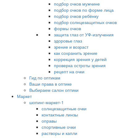
подбор очков мужчине
подбор очков по форме лица
подбор очков ребёнку
подбор солнцезащитных очков
формы очков
защита глаз от УФ-излучения
здоровье глаз
зрение и возраст
как сохранить зрение
коррекция зрения у детей
проверка остроты зрения
рецепт на очки
Гид по оптикам
Ваши права в оптике
Выбираем салон оптики
Маркет
шопинг-маркет-1
солнцезащитные очки
контактные линзы
оправы
спортивные очки
растворы и капли