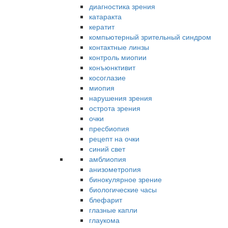
диагностика зрения
катаракта
кератит
компьютерный зрительный синдром
контактные линзы
контроль миопии
конъюнктивит
косоглазие
миопия
нарушения зрения
острота зрения
очки
пресбиопия
рецепт на очки
синий свет
амблиопия
анизометропия
бинокулярное зрение
биологические часы
блефарит
глазные капли
глаукома