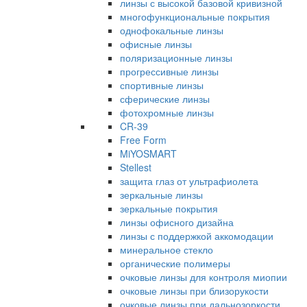
линзы с высокой базовой кривизной
многофункциональные покрытия
однофокальные линзы
офисные линзы
поляризационные линзы
прогрессивные линзы
спортивные линзы
сферические линзы
фотохромные линзы
CR-39
Free Form
MiYOSMART
Stellest
защита глаз от ультрафиолета
зеркальные линзы
зеркальные покрытия
линзы офисного дизайна
линзы с поддержкой аккомодации
минеральное стекло
органические полимеры
очковые линзы для контроля миопии
очковые линзы при близорукости
очковые линзы при дальнозоркости