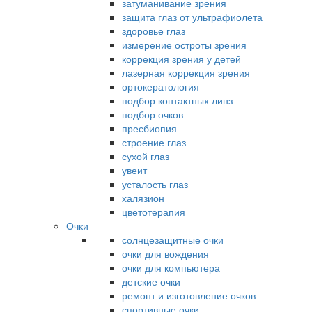
затуманивание зрения
защита глаз от ультрафиолета
здоровье глаз
измерение остроты зрения
коррекция зрения у детей
лазерная коррекция зрения
ортокератология
подбор контактных линз
подбор очков
пресбиопия
строение глаз
сухой глаз
увеит
усталость глаз
халязион
цветотерапия
Очки
солнцезащитные очки
очки для вождения
очки для компьютера
детские очки
ремонт и изготовление очков
спортивные очки