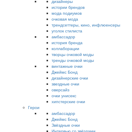
дизайнеры
истории брендов
мода подиумов
очковая мода
трендсеттеры, кино, инфлюенсеры
уголок стилиста
амбассадор
история бренда
коллаборации
творцы очковой моды
тренды очковой моды
винтажные очки
Джеймс Бонд
дизайнерские очки
звездные очки
оверсайз
очки унисекс
хипстерские очки
Герои
амбассадор
Джеймс Бонд
Звёздные очки
Интервью со звёздами