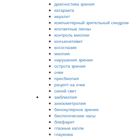
диагностика зрения
катаракта
кератит
компьютерный зрительный синдром
контактные линзы
контроль миопии
конъюнктивит
косоглазие
миопия
нарушения зрения
острота зрения
очки
пресбиопия
рецепт на очки
синий свет
амблиопия
анизометропия
бинокулярное зрение
биологические часы
блефарит
глазные капли
глаукома