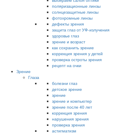
выбираем салон оптики
поляризационные линзы
солнцезащитные линзы
фотохромные линзы
дефекты зрения
защита глаз от УФ-излучения
здоровье глаз
зрение и возраст
как сохранить зрение
коррекция зрения у детей
проверка остроты зрения
рецепт на очки
Зрение
Глаза
болезни глаз
детское зрение
зрение
зрение и компьютер
зрение после 40 лет
коррекция зрения
нарушения зрения
проверка зрения
астигматизм