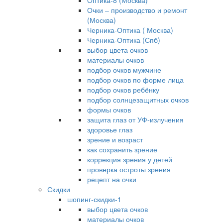
Оптика-8 (Москва)
Очки – производство и ремонт
(Москва)
Черника-Оптика ( Москва)
Черника-Оптика (Спб)
выбор цвета очков
материалы очков
подбор очков мужчине
подбор очков по форме лица
подбор очков ребёнку
подбор солнцезащитных очков
формы очков
защита глаз от УФ-излучения
здоровье глаз
зрение и возраст
как сохранить зрение
коррекция зрения у детей
проверка остроты зрения
рецепт на очки
Скидки
шопинг-скидки-1
выбор цвета очков
материалы очков