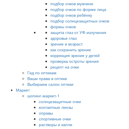
подбор очков мужчине
подбор очков по форме лица
подбор очков ребёнку
подбор солнцезащитных очков
формы очков
защита глаз от УФ-излучения
здоровье глаз
зрение и возраст
как сохранить зрение
коррекция зрения у детей
проверка остроты зрения
рецепт на очки
Гид по оптикам
Ваши права в оптике
Выбираем салон оптики
Маркет
шопинг-маркет-1
солнцезащитные очки
контактные линзы
оправы
спортивные очки
растворы и капли