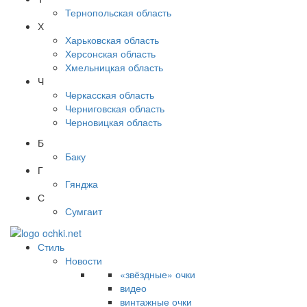
Тернопольская область
Х
Харьковская область
Херсонская область
Хмельницкая область
Ч
Черкасская область
Черниговская область
Черновицкая область
Б
Баку
Г
Гянджа
С
Сумгаит
Стиль
Новости
«звёздные» очки
видео
винтажные очки