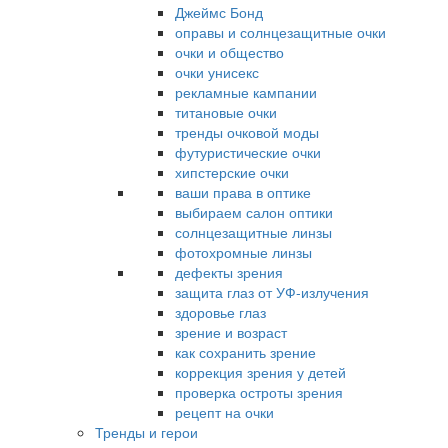
Джеймс Бонд
оправы и солнцезащитные очки
очки и общество
очки унисекс
рекламные кампании
титановые очки
тренды очковой моды
футуристические очки
хипстерские очки
ваши права в оптике
выбираем салон оптики
солнцезащитные линзы
фотохромные линзы
дефекты зрения
защита глаз от УФ-излучения
здоровье глаз
зрение и возраст
как сохранить зрение
коррекция зрения у детей
проверка остроты зрения
рецепт на очки
Тренды и герои