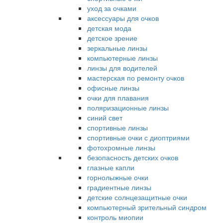
уход за очками
аксессуары для очков
детская мода
детское зрение
зеркальные линзы
компьютерные линзы
линзы для водителей
мастерская по ремонту очков
офисные линзы
очки для плавания
поляризационные линзы
синий свет
спортивные линзы
спортивные очки с диоптриями
фотохромные линзы
безопасность детских очков
глазные капли
горнолыжные очки
градиентные линзы
детские солнцезащитные очки
компьютерный зрительный синдром
контроль миопии