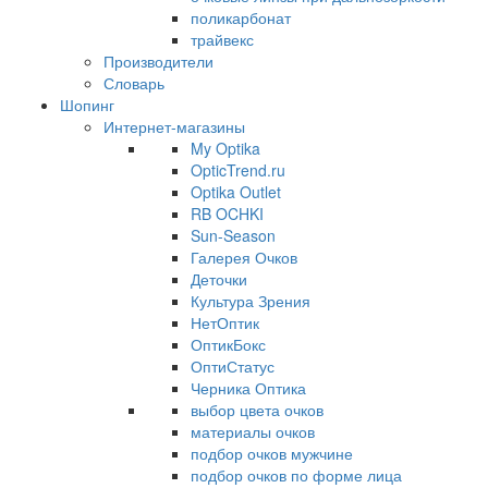
поликарбонат
трайвекс
Производители
Словарь
Шопинг
Интернет-магазины
My Optika
OpticTrend.ru
Optika Outlet
RB OCHKI
Sun-Season
Галерея Очков
Деточки
Культура Зрения
НетОптик
ОптикБокс
ОптиСтатус
Черника Оптика
выбор цвета очков
материалы очков
подбор очков мужчине
подбор очков по форме лица