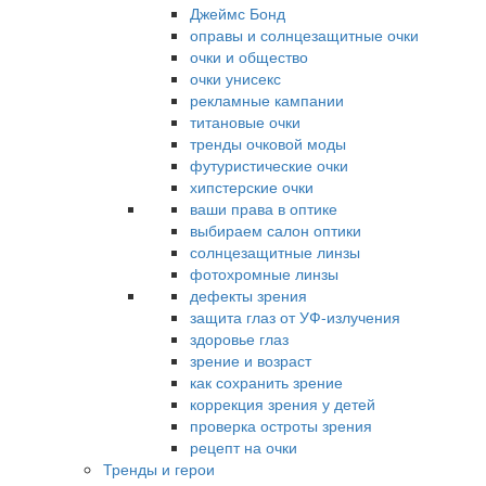
Джеймс Бонд
оправы и солнцезащитные очки
очки и общество
очки унисекс
рекламные кампании
титановые очки
тренды очковой моды
футуристические очки
хипстерские очки
ваши права в оптике
выбираем салон оптики
солнцезащитные линзы
фотохромные линзы
дефекты зрения
защита глаз от УФ-излучения
здоровье глаз
зрение и возраст
как сохранить зрение
коррекция зрения у детей
проверка остроты зрения
рецепт на очки
Тренды и герои