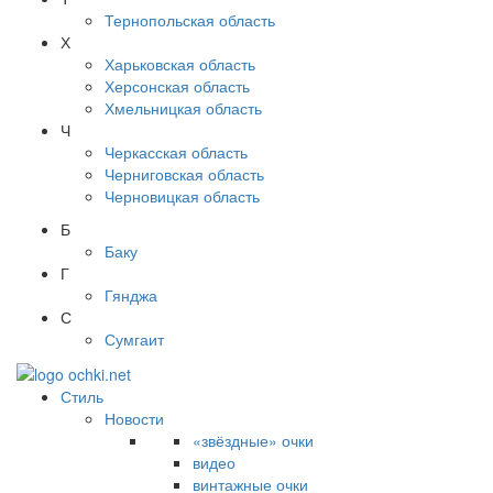
Тернопольская область
Х
Харьковская область
Херсонская область
Хмельницкая область
Ч
Черкасская область
Черниговская область
Черновицкая область
Б
Баку
Г
Гянджа
С
Сумгаит
Стиль
Новости
«звёздные» очки
видео
винтажные очки