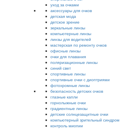
уход за очками
аксессуары для очков
детская мода
детское зрение
зеркальные линзы
компьютерные линзы
линзы для водителей
мастерская по ремонту очков
офисные линзы
очки для плавания
поляризационные линзы
синий свет
спортивные линзы
спортивные очки с диоптриями
фотохромные линзы
безопасность детских очков
глазные капли
горнолыжные очки
градиентные линзы
детские солнцезащитные очки
компьютерный зрительный синдром
контроль миопии