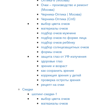
Оптика-8 (Москва)
Очки – производство и ремонт
(Москва)
Черника-Оптика ( Москва)
Черника-Оптика (Спб)
выбор цвета очков
материалы очков
подбор очков мужчине
подбор очков по форме лица
подбор очков ребёнку
подбор солнцезащитных очков
формы очков
защита глаз от УФ-излучения
здоровье глаз
зрение и возраст
как сохранить зрение
коррекция зрения у детей
проверка остроты зрения
рецепт на очки
Скидки
шопинг-скидки-1
выбор цвета очков
материалы очков