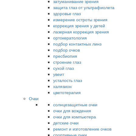
затуманивание зрения
защита глаз от ультрафиолета
здоровье глаз
измерение остроты зрения
коррекция зрения у детей
лазерная коррекция зрения
ортокератология
подбор контактных линз
подбор очков
пресбиопия
строение глаз
сухой глаз
увеит
усталость глаз
халязион
цветотерапия
Очки
солнцезащитные очки
очки для вождения
очки для компьютера
детские очки
ремонт и изготовление очков
спортивные очки