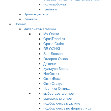
поликарбонат
трайвекс
Производители
Словарь
Шопинг
Интернет-магазины
My Optika
OpticTrend.ru
Optika Outlet
RB OCHKI
Sun-Season
Галерея Очков
Деточки
Культура Зрения
НетОптик
ОптикБокс
ОптиСтатус
Черника Оптика
выбор цвета очков
материалы очков
подбор очков мужчине
подбор очков по форме лица