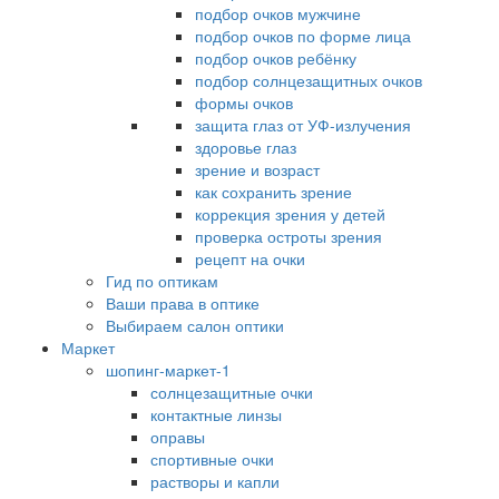
подбор очков мужчине
подбор очков по форме лица
подбор очков ребёнку
подбор солнцезащитных очков
формы очков
защита глаз от УФ-излучения
здоровье глаз
зрение и возраст
как сохранить зрение
коррекция зрения у детей
проверка остроты зрения
рецепт на очки
Гид по оптикам
Ваши права в оптике
Выбираем салон оптики
Маркет
шопинг-маркет-1
солнцезащитные очки
контактные линзы
оправы
спортивные очки
растворы и капли