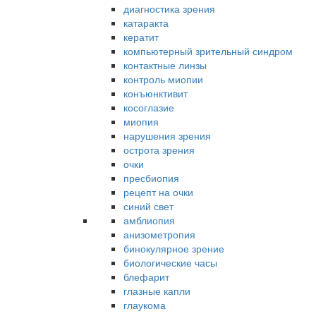
диагностика зрения
катаракта
кератит
компьютерный зрительный синдром
контактные линзы
контроль миопии
конъюнктивит
косоглазие
миопия
нарушения зрения
острота зрения
очки
пресбиопия
рецепт на очки
синий свет
амблиопия
анизометропия
бинокулярное зрение
биологические часы
блефарит
глазные капли
глаукома