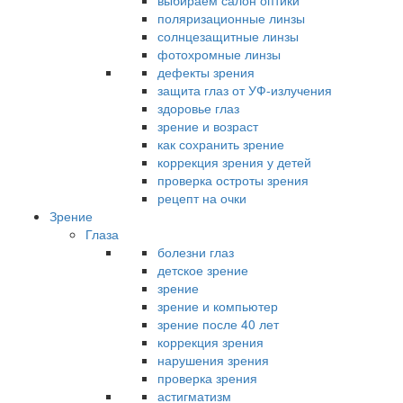
выбираем салон оптики
поляризационные линзы
солнцезащитные линзы
фотохромные линзы
дефекты зрения
защита глаз от УФ-излучения
здоровье глаз
зрение и возраст
как сохранить зрение
коррекция зрения у детей
проверка остроты зрения
рецепт на очки
Зрение
Глаза
болезни глаз
детское зрение
зрение
зрение и компьютер
зрение после 40 лет
коррекция зрения
нарушения зрения
проверка зрения
астигматизм