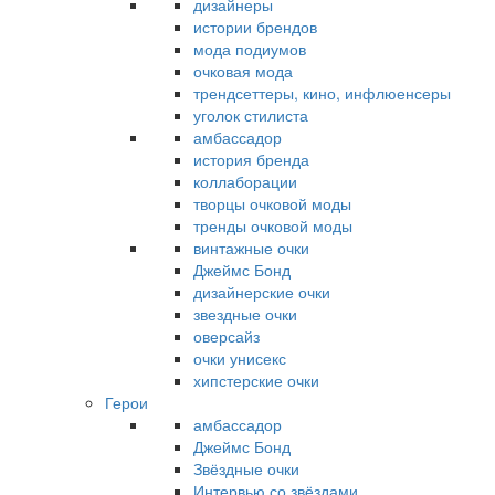
дизайнеры
истории брендов
мода подиумов
очковая мода
трендсеттеры, кино, инфлюенсеры
уголок стилиста
амбассадор
история бренда
коллаборации
творцы очковой моды
тренды очковой моды
винтажные очки
Джеймс Бонд
дизайнерские очки
звездные очки
оверсайз
очки унисекс
хипстерские очки
Герои
амбассадор
Джеймс Бонд
Звёздные очки
Интервью со звёздами