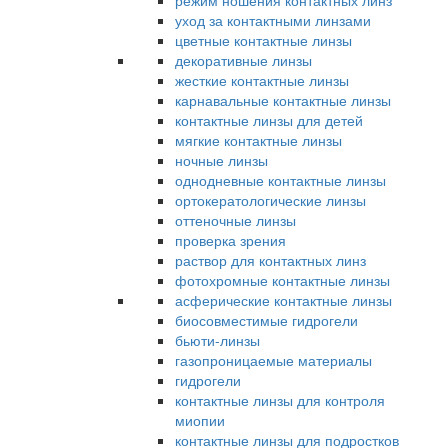
режим ношения контактных линз
уход за контактными линзами
цветные контактные линзы
декоративные линзы
жесткие контактные линзы
карнавальные контактные линзы
контактные линзы для детей
мягкие контактные линзы
ночные линзы
однодневные контактные линзы
ортокератологические линзы
оттеночные линзы
проверка зрения
раствор для контактных линз
фотохромные контактные линзы
асферические контактные линзы
биосовместимые гидрогели
бьюти-линзы
газопроницаемые материалы
гидрогели
контактные линзы для контроля
миопии
контактные линзы для подростков