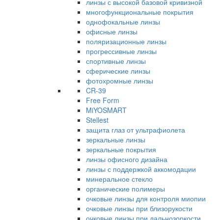
линзы с высокой базовой кривизной
многофункциональные покрытия
однофокальные линзы
офисные линзы
поляризационные линзы
прогрессивные линзы
спортивные линзы
сферические линзы
фотохромные линзы
CR-39
Free Form
MiYOSMART
Stellest
защита глаз от ультрафиолета
зеркальные линзы
зеркальные покрытия
линзы офисного дизайна
линзы с поддержкой аккомодации
минеральное стекло
органические полимеры
очковые линзы для контроля миопии
очковые линзы при близорукости
очковые линзы при дальнозоркости