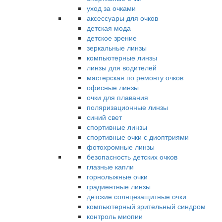
уход за очками
аксессуары для очков
детская мода
детское зрение
зеркальные линзы
компьютерные линзы
линзы для водителей
мастерская по ремонту очков
офисные линзы
очки для плавания
поляризационные линзы
синий свет
спортивные линзы
спортивные очки с диоптриями
фотохромные линзы
безопасность детских очков
глазные капли
горнолыжные очки
градиентные линзы
детские солнцезащитные очки
компьютерный зрительный синдром
контроль миопии