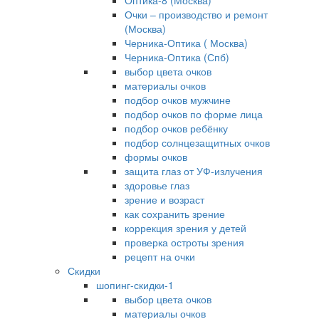
Оптика-8 (Москва)
Очки – производство и ремонт
(Москва)
Черника-Оптика ( Москва)
Черника-Оптика (Спб)
выбор цвета очков
материалы очков
подбор очков мужчине
подбор очков по форме лица
подбор очков ребёнку
подбор солнцезащитных очков
формы очков
защита глаз от УФ-излучения
здоровье глаз
зрение и возраст
как сохранить зрение
коррекция зрения у детей
проверка остроты зрения
рецепт на очки
Скидки
шопинг-скидки-1
выбор цвета очков
материалы очков