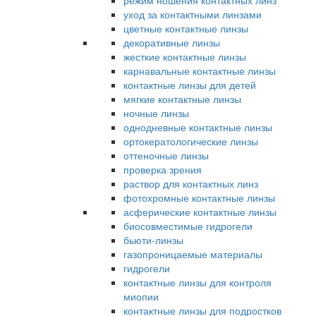
режим ношения контактных линз
уход за контактными линзами
цветные контактные линзы
декоративные линзы
жесткие контактные линзы
карнавальные контактные линзы
контактные линзы для детей
мягкие контактные линзы
ночные линзы
однодневные контактные линзы
ортокератологические линзы
оттеночные линзы
проверка зрения
раствор для контактных линз
фотохромные контактные линзы
асферические контактные линзы
биосовместимые гидрогели
бьюти-линзы
газопроницаемые материалы
гидрогели
контактные линзы для контроля
миопии
контактные линзы для подростков