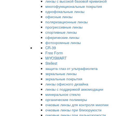
линзы с высокой базовой кривизной
многофункциональные покрытия
однофокальные линзы
офисные линзы
поляризационные линзы
прогрессивные линзы
спортивные линзы
сферические линзы
фотохромные линзы
CR-39
Free Form
MiYOSMART
Stellest
защита глаз от ультрафиолета
зеркальные линзы
зеркальные покрытия
линзы офисного дизайна
линзы с поддержкой аккомодации
минеральное стекло
органические полимеры
очковые линзы для контроля миопии
очковые линзы при близорукости
очковые линзы при дальнозоркости