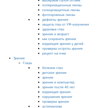
выбираем салон оптики
поляризационные линзы
солнцезащитные линзы
фотохромные линзы
дефекты зрения
защита глаз от УФ-излучения
здоровье глаз
зрение и возраст
как сохранить зрение
коррекция зрения у детей
проверка остроты зрения
рецепт на очки
Зрение
Глаза
болезни глаз
детское зрение
зрение
зрение и компьютер
зрение после 40 лет
коррекция зрения
нарушения зрения
проверка зрения
астигматизм