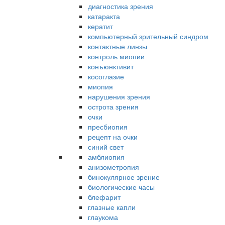
диагностика зрения
катаракта
кератит
компьютерный зрительный синдром
контактные линзы
контроль миопии
конъюнктивит
косоглазие
миопия
нарушения зрения
острота зрения
очки
пресбиопия
рецепт на очки
синий свет
амблиопия
анизометропия
бинокулярное зрение
биологические часы
блефарит
глазные капли
глаукома