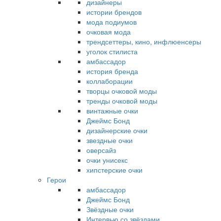
дизайнеры
истории брендов
мода подиумов
очковая мода
трендсеттеры, кино, инфлюенсеры
уголок стилиста
амбассадор
история бренда
коллаборации
творцы очковой моды
тренды очковой моды
винтажные очки
Джеймс Бонд
дизайнерские очки
звездные очки
оверсайз
очки унисекс
хипстерские очки
Герои
амбассадор
Джеймс Бонд
Звёздные очки
Интервью со звёздами