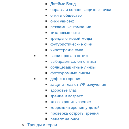
Джеймс Бонд
оправы и солнцезащитные очки
очки и общество
очки унисекс
рекламные кампании
титановые очки
тренды очковой моды
футуристические очки
хипстерские очки
ваши права в оптике
выбираем салон оптики
солнцезащитные линзы
фотохромные линзы
дефекты зрения
защита глаз от УФ-излучения
здоровье глаз
зрение и возраст
как сохранить зрение
коррекция зрения у детей
проверка остроты зрения
рецепт на очки
Тренды и герои