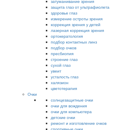
затуманивание зрения
защита глаз от ультрафиолета
здоровье глаз
измерение остроты зрения
коррекция зрения у детей
лазерная коррекция зрения
ортокератология
подбор контактных линз
подбор очков
пресбиопия
строение глаз
сухой глаз
увеит
усталость глаз
халязион
цветотерапия
Очки
солнцезащитные очки
очки для вождения
очки для компьютера
детские очки
ремонт и изготовление очков
спортивные очки