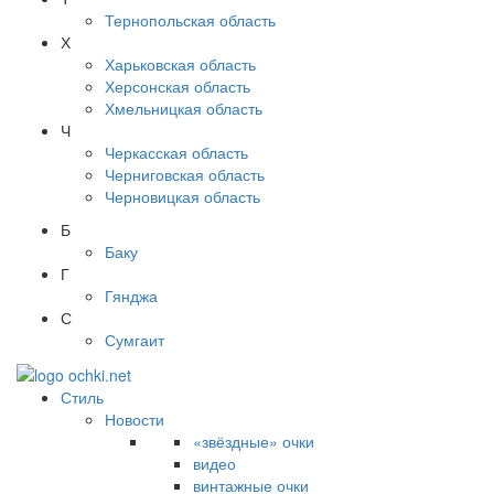
Тернопольская область
Х
Харьковская область
Херсонская область
Хмельницкая область
Ч
Черкасская область
Черниговская область
Черновицкая область
Б
Баку
Г
Гянджа
С
Сумгаит
Стиль
Новости
«звёздные» очки
видео
винтажные очки