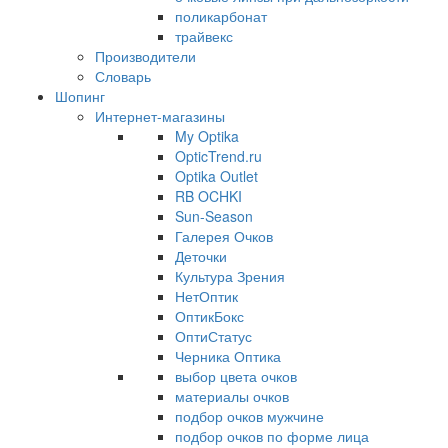
поликарбонат
трайвекс
Производители
Словарь
Шопинг
Интернет-магазины
My Optika
OpticTrend.ru
Optika Outlet
RB OCHKI
Sun-Season
Галерея Очков
Деточки
Культура Зрения
НетОптик
ОптикБокс
ОптиСтатус
Черника Оптика
выбор цвета очков
материалы очков
подбор очков мужчине
подбор очков по форме лица