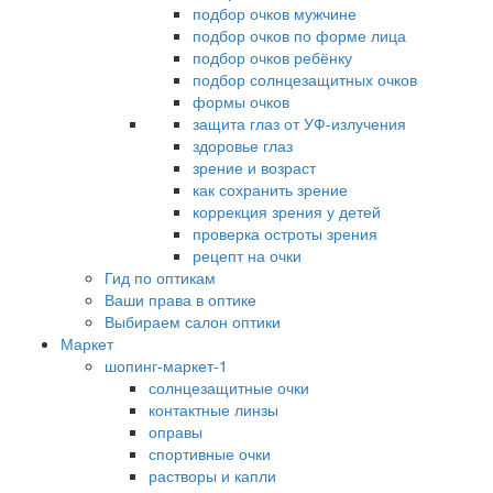
подбор очков мужчине
подбор очков по форме лица
подбор очков ребёнку
подбор солнцезащитных очков
формы очков
защита глаз от УФ-излучения
здоровье глаз
зрение и возраст
как сохранить зрение
коррекция зрения у детей
проверка остроты зрения
рецепт на очки
Гид по оптикам
Ваши права в оптике
Выбираем салон оптики
Маркет
шопинг-маркет-1
солнцезащитные очки
контактные линзы
оправы
спортивные очки
растворы и капли