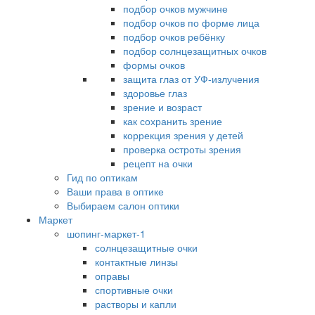
подбор очков мужчине
подбор очков по форме лица
подбор очков ребёнку
подбор солнцезащитных очков
формы очков
защита глаз от УФ-излучения
здоровье глаз
зрение и возраст
как сохранить зрение
коррекция зрения у детей
проверка остроты зрения
рецепт на очки
Гид по оптикам
Ваши права в оптике
Выбираем салон оптики
Маркет
шопинг-маркет-1
солнцезащитные очки
контактные линзы
оправы
спортивные очки
растворы и капли