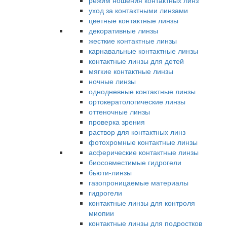
режим ношения контактных линз
уход за контактными линзами
цветные контактные линзы
декоративные линзы
жесткие контактные линзы
карнавальные контактные линзы
контактные линзы для детей
мягкие контактные линзы
ночные линзы
однодневные контактные линзы
ортокератологические линзы
оттеночные линзы
проверка зрения
раствор для контактных линз
фотохромные контактные линзы
асферические контактные линзы
биосовместимые гидрогели
бьюти-линзы
газопроницаемые материалы
гидрогели
контактные линзы для контроля
миопии
контактные линзы для подростков