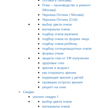
Оптика-8 (Москва)
Очки – производство и ремонт
(Москва)
Черника-Оптика ( Москва)
Черника-Оптика (Спб)
выбор цвета очков
материалы очков
подбор очков мужчине
подбор очков по форме лица
подбор очков ребёнку
подбор солнцезащитных очков
формы очков
защита глаз от УФ-излучения
здоровье глаз
зрение и возраст
как сохранить зрение
коррекция зрения у детей
проверка остроты зрения
рецепт на очки
Скидки
шопинг-скидки-1
выбор цвета очков
материалы очков