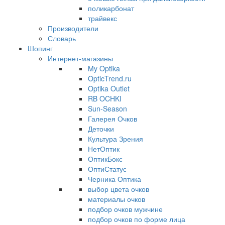
поликарбонат
трайвекс
Производители
Словарь
Шопинг
Интернет-магазины
My Optika
OpticTrend.ru
Optika Outlet
RB OCHKI
Sun-Season
Галерея Очков
Деточки
Культура Зрения
НетОптик
ОптикБокс
ОптиСтатус
Черника Оптика
выбор цвета очков
материалы очков
подбор очков мужчине
подбор очков по форме лица