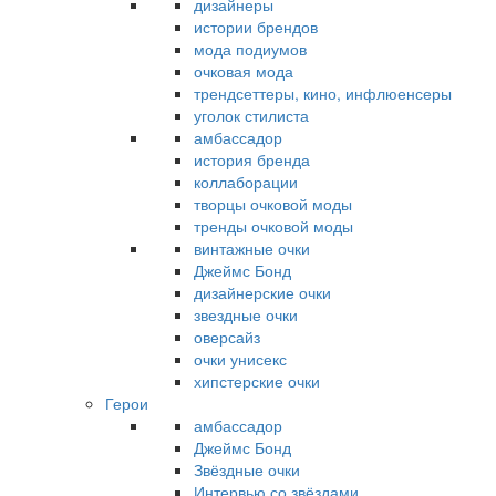
дизайнеры
истории брендов
мода подиумов
очковая мода
трендсеттеры, кино, инфлюенсеры
уголок стилиста
амбассадор
история бренда
коллаборации
творцы очковой моды
тренды очковой моды
винтажные очки
Джеймс Бонд
дизайнерские очки
звездные очки
оверсайз
очки унисекс
хипстерские очки
Герои
амбассадор
Джеймс Бонд
Звёздные очки
Интервью со звёздами