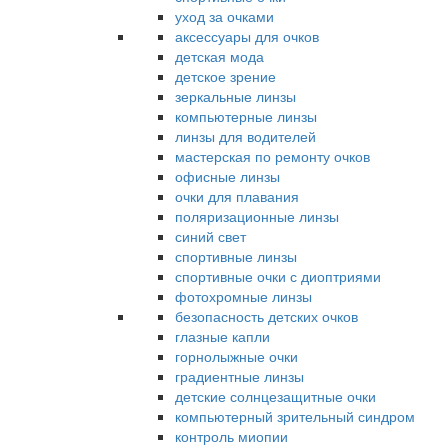
уход за очками
аксессуары для очков
детская мода
детское зрение
зеркальные линзы
компьютерные линзы
линзы для водителей
мастерская по ремонту очков
офисные линзы
очки для плавания
поляризационные линзы
синий свет
спортивные линзы
спортивные очки с диоптриями
фотохромные линзы
безопасность детских очков
глазные капли
горнолыжные очки
градиентные линзы
детские солнцезащитные очки
компьютерный зрительный синдром
контроль миопии