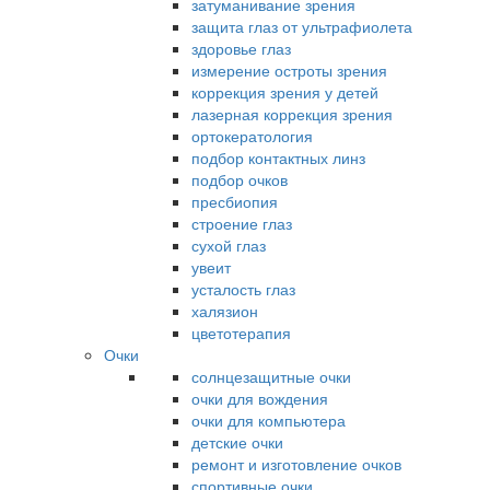
затуманивание зрения
защита глаз от ультрафиолета
здоровье глаз
измерение остроты зрения
коррекция зрения у детей
лазерная коррекция зрения
ортокератология
подбор контактных линз
подбор очков
пресбиопия
строение глаз
сухой глаз
увеит
усталость глаз
халязион
цветотерапия
Очки
солнцезащитные очки
очки для вождения
очки для компьютера
детские очки
ремонт и изготовление очков
спортивные очки