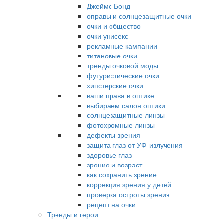
Джеймс Бонд
оправы и солнцезащитные очки
очки и общество
очки унисекс
рекламные кампании
титановые очки
тренды очковой моды
футуристические очки
хипстерские очки
ваши права в оптике
выбираем салон оптики
солнцезащитные линзы
фотохромные линзы
дефекты зрения
защита глаз от УФ-излучения
здоровье глаз
зрение и возраст
как сохранить зрение
коррекция зрения у детей
проверка остроты зрения
рецепт на очки
Тренды и герои