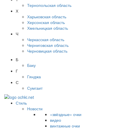
Тернопольская область
Х
Харьковская область
Херсонская область
Хмельницкая область
Ч
Черкасская область
Черниговская область
Черновицкая область
Б
Баку
Г
Гянджа
С
Сумгаит
Стиль
Новости
«звёздные» очки
видео
винтажные очки