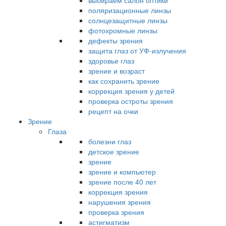
выбираем салон оптики
поляризационные линзы
солнцезащитные линзы
фотохромные линзы
дефекты зрения
защита глаз от УФ-излучения
здоровье глаз
зрение и возраст
как сохранить зрение
коррекция зрения у детей
проверка остроты зрения
рецепт на очки
Зрение
Глаза
болезни глаз
детское зрение
зрение
зрение и компьютер
зрение после 40 лет
коррекция зрения
нарушения зрения
проверка зрения
астигматизм