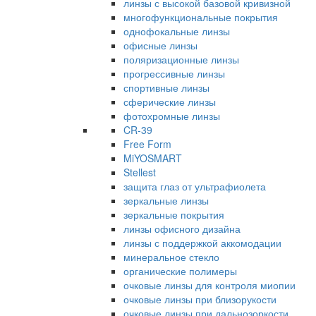
линзы с высокой базовой кривизной
многофункциональные покрытия
однофокальные линзы
офисные линзы
поляризационные линзы
прогрессивные линзы
спортивные линзы
сферические линзы
фотохромные линзы
CR-39
Free Form
MiYOSMART
Stellest
защита глаз от ультрафиолета
зеркальные линзы
зеркальные покрытия
линзы офисного дизайна
линзы с поддержкой аккомодации
минеральное стекло
органические полимеры
очковые линзы для контроля миопии
очковые линзы при близорукости
очковые линзы при дальнозоркости