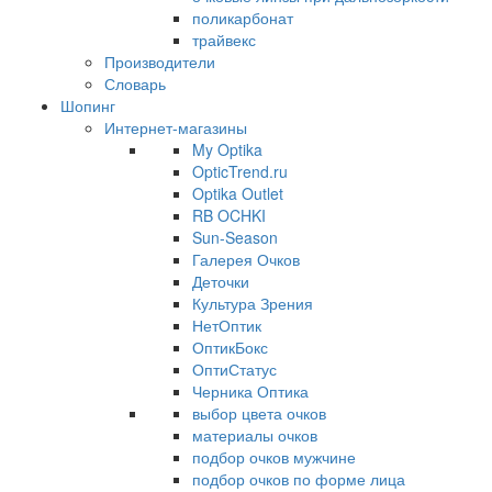
поликарбонат
трайвекс
Производители
Словарь
Шопинг
Интернет-магазины
My Optika
OpticTrend.ru
Optika Outlet
RB OCHKI
Sun-Season
Галерея Очков
Деточки
Культура Зрения
НетОптик
ОптикБокс
ОптиСтатус
Черника Оптика
выбор цвета очков
материалы очков
подбор очков мужчине
подбор очков по форме лица