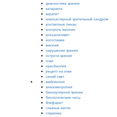
диагностика зрения
катаракта
кератит
компьютерный зрительный синдром
контактные линзы
контроль миопии
конъюнктивит
косоглазие
миопия
нарушения зрения
острота зрения
очки
пресбиопия
рецепт на очки
синий свет
амблиопия
анизометропия
бинокулярное зрение
биологические часы
блефарит
глазные капли
глаукома