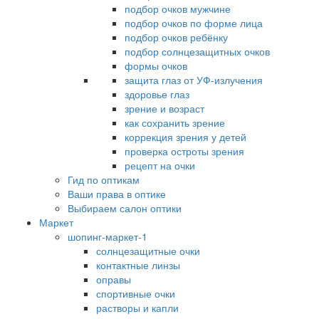
подбор очков мужчине
подбор очков по форме лица
подбор очков ребёнку
подбор солнцезащитных очков
формы очков
защита глаз от УФ-излучения
здоровье глаз
зрение и возраст
как сохранить зрение
коррекция зрения у детей
проверка остроты зрения
рецепт на очки
Гид по оптикам
Ваши права в оптике
Выбираем салон оптики
Маркет
шопинг-маркет-1
солнцезащитные очки
контактные линзы
оправы
спортивные очки
растворы и капли