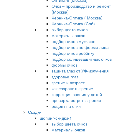
Оптика-8 (Москва)
Очки – производство и ремонт
(Москва)
Черника-Оптика ( Москва)
Черника-Оптика (Спб)
выбор цвета очков
материалы очков
подбор очков мужчине
подбор очков по форме лица
подбор очков ребёнку
подбор солнцезащитных очков
формы очков
защита глаз от УФ-излучения
здоровье глаз
зрение и возраст
как сохранить зрение
коррекция зрения у детей
проверка остроты зрения
рецепт на очки
Скидки
шопинг-скидки-1
выбор цвета очков
материалы очков