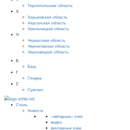
Тернопольская область
Х
Харьковская область
Херсонская область
Хмельницкая область
Ч
Черкасская область
Черниговская область
Черновицкая область
Б
Баку
Г
Гянджа
С
Сумгаит
Стиль
Новости
«звёздные» очки
видео
винтажные очки