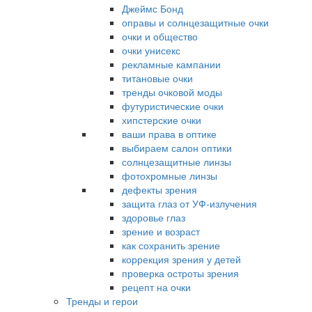
Джеймс Бонд
оправы и солнцезащитные очки
очки и общество
очки унисекс
рекламные кампании
титановые очки
тренды очковой моды
футуристические очки
хипстерские очки
ваши права в оптике
выбираем салон оптики
солнцезащитные линзы
фотохромные линзы
дефекты зрения
защита глаз от УФ-излучения
здоровье глаз
зрение и возраст
как сохранить зрение
коррекция зрения у детей
проверка остроты зрения
рецепт на очки
Тренды и герои