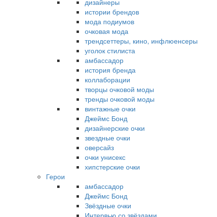
дизайнеры
истории брендов
мода подиумов
очковая мода
трендсеттеры, кино, инфлюенсеры
уголок стилиста
амбассадор
история бренда
коллаборации
творцы очковой моды
тренды очковой моды
винтажные очки
Джеймс Бонд
дизайнерские очки
звездные очки
оверсайз
очки унисекс
хипстерские очки
Герои
амбассадор
Джеймс Бонд
Звёздные очки
Интервью со звёздами