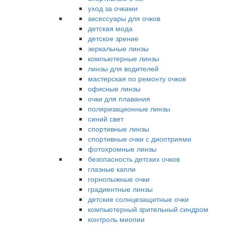
уход за очками
аксессуары для очков
детская мода
детское зрение
зеркальные линзы
компьютерные линзы
линзы для водителей
мастерская по ремонту очков
офисные линзы
очки для плавания
поляризационные линзы
синий свет
спортивные линзы
спортивные очки с диоптриями
фотохромные линзы
безопасность детских очков
глазные капли
горнолыжные очки
градиентные линзы
детские солнцезащитные очки
компьютерный зрительный синдром
контроль миопии