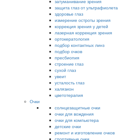
затуманивание зрения
защита глаз от ультрафиолета
здоровье глаз
измерение остроты зрения
коррекция зрения у детей
лазерная коррекция зрения
ортокератология
подбор контактных линз
подбор очков
пресбиопия
строение глаз
сухой глаз
увеит
усталость глаз
халязион
цветотерапия
Очки
солнцезащитные очки
очки для вождения
очки для компьютера
детские очки
ремонт и изготовление очков
спортивные очки