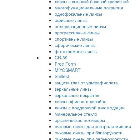
линзы с высокой базовой кривизной
многофункциональные покрытия
однофокальные линзы
офисные линзы
поляризационные линзы
прогрессивные линзы
спортивные линзы
сферические линзы
фотохромные линзы
CR-39
Free Form
MiYOSMART
Stellest
защита глаз от ультрафиолета
зеркальные линзы
зеркальные покрытия
линзы офисного дизайна
линзы с поддержкой аккомодации
минеральное стекло
органические полимеры
очковые линзы для контроля миопии
очковые линзы при близорукости
очковые линзы при дальнозоркости