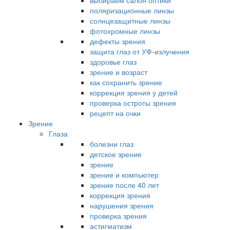
выбираем салон оптики
поляризационные линзы
солнцезащитные линзы
фотохромные линзы
дефекты зрения
защита глаз от УФ-излучения
здоровье глаз
зрение и возраст
как сохранить зрение
коррекция зрения у детей
проверка остроты зрения
рецепт на очки
Зрение
Глаза
болезни глаз
детское зрение
зрение
зрение и компьютер
зрение после 40 лет
коррекция зрения
нарушения зрения
проверка зрения
астигматизм