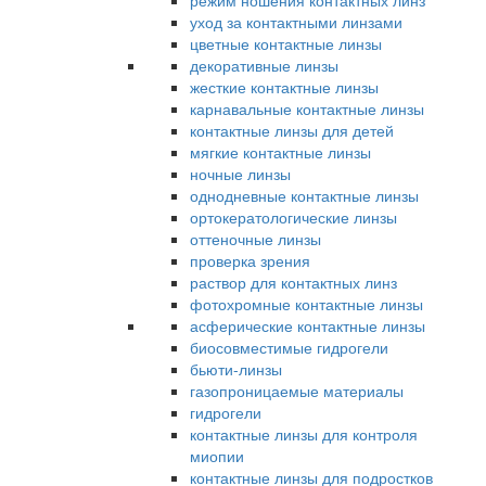
режим ношения контактных линз
уход за контактными линзами
цветные контактные линзы
декоративные линзы
жесткие контактные линзы
карнавальные контактные линзы
контактные линзы для детей
мягкие контактные линзы
ночные линзы
однодневные контактные линзы
ортокератологические линзы
оттеночные линзы
проверка зрения
раствор для контактных линз
фотохромные контактные линзы
асферические контактные линзы
биосовместимые гидрогели
бьюти-линзы
газопроницаемые материалы
гидрогели
контактные линзы для контроля
миопии
контактные линзы для подростков