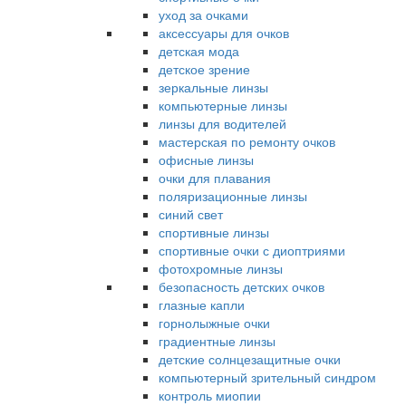
уход за очками
аксессуары для очков
детская мода
детское зрение
зеркальные линзы
компьютерные линзы
линзы для водителей
мастерская по ремонту очков
офисные линзы
очки для плавания
поляризационные линзы
синий свет
спортивные линзы
спортивные очки с диоптриями
фотохромные линзы
безопасность детских очков
глазные капли
горнолыжные очки
градиентные линзы
детские солнцезащитные очки
компьютерный зрительный синдром
контроль миопии