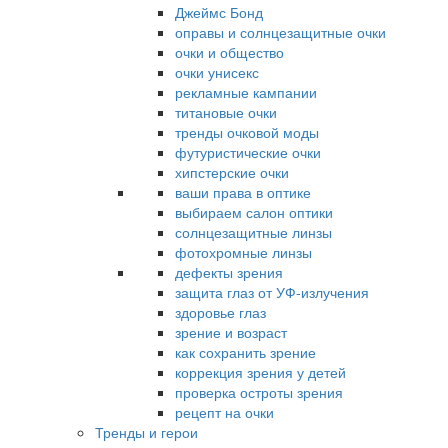
Джеймс Бонд
оправы и солнцезащитные очки
очки и общество
очки унисекс
рекламные кампании
титановые очки
тренды очковой моды
футуристические очки
хипстерские очки
ваши права в оптике
выбираем салон оптики
солнцезащитные линзы
фотохромные линзы
дефекты зрения
защита глаз от УФ-излучения
здоровье глаз
зрение и возраст
как сохранить зрение
коррекция зрения у детей
проверка остроты зрения
рецепт на очки
Тренды и герои