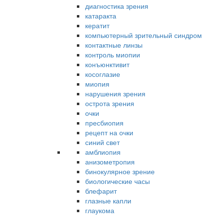
диагностика зрения
катаракта
кератит
компьютерный зрительный синдром
контактные линзы
контроль миопии
конъюнктивит
косоглазие
миопия
нарушения зрения
острота зрения
очки
пресбиопия
рецепт на очки
синий свет
амблиопия
анизометропия
бинокулярное зрение
биологические часы
блефарит
глазные капли
глаукома