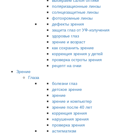
выбираем салон оптики
поляризационные линзы
солнцезащитные линзы
фотохромные линзы
дефекты зрения
защита глаз от УФ-излучения
здоровье глаз
зрение и возраст
как сохранить зрение
коррекция зрения у детей
проверка остроты зрения
рецепт на очки
Зрение
Глаза
болезни глаз
детское зрение
зрение
зрение и компьютер
зрение после 40 лет
коррекция зрения
нарушения зрения
проверка зрения
астигматизм