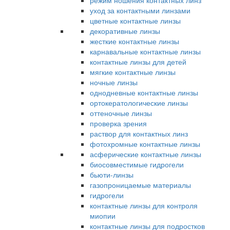
режим ношения контактных линз
уход за контактными линзами
цветные контактные линзы
декоративные линзы
жесткие контактные линзы
карнавальные контактные линзы
контактные линзы для детей
мягкие контактные линзы
ночные линзы
однодневные контактные линзы
ортокератологические линзы
оттеночные линзы
проверка зрения
раствор для контактных линз
фотохромные контактные линзы
асферические контактные линзы
биосовместимые гидрогели
бьюти-линзы
газопроницаемые материалы
гидрогели
контактные линзы для контроля
миопии
контактные линзы для подростков