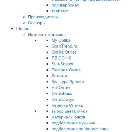
поликарбонат
трайвекс
Производители
Словарь
Шопинг
Интернет-магазины
My Optika
OpticTrend.ru
Optika Outlet
RB OCHKI
Sun-Season
Галерея Очков
Деточки
Культура Зрения
НетОптик
ОптикБокс
ОптиСтатус
Черника Оптика
выбор цвета очков
материалы очков
подбор очков мужчине
подбор очков по форме лица