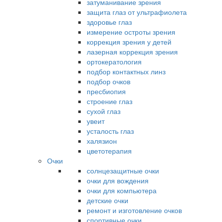
затуманивание зрения
защита глаз от ультрафиолета
здоровье глаз
измерение остроты зрения
коррекция зрения у детей
лазерная коррекция зрения
ортокератология
подбор контактных линз
подбор очков
пресбиопия
строение глаз
сухой глаз
увеит
усталость глаз
халязион
цветотерапия
Очки
солнцезащитные очки
очки для вождения
очки для компьютера
детские очки
ремонт и изготовление очков
спортивные очки