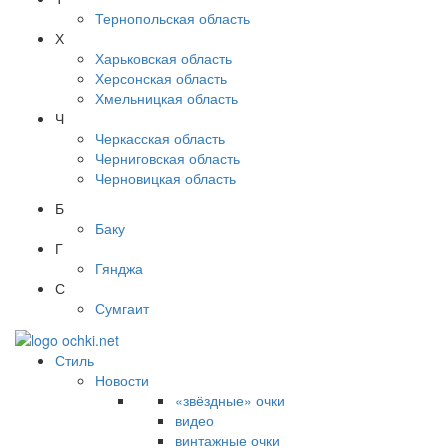
Тернопольская область
Х
Харьковская область
Херсонская область
Хмельницкая область
Ч
Черкасская область
Черниговская область
Черновицкая область
Б
Баку
Г
Гянджа
С
Сумгаит
Стиль
Новости
«звёздные» очки
видео
винтажные очки