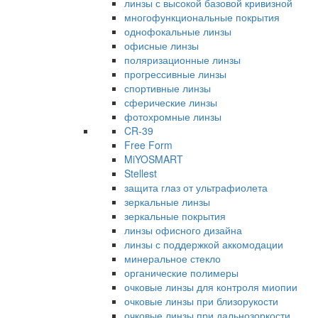
линзы с высокой базовой кривизной
многофункциональные покрытия
однофокальные линзы
офисные линзы
поляризационные линзы
прогрессивные линзы
спортивные линзы
сферические линзы
фотохромные линзы
CR-39
Free Form
MiYOSMART
Stellest
защита глаз от ультрафиолета
зеркальные линзы
зеркальные покрытия
линзы офисного дизайна
линзы с поддержкой аккомодации
минеральное стекло
органические полимеры
очковые линзы для контроля миопии
очковые линзы при близорукости
очковые линзы при дальнозоркости