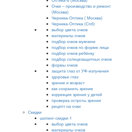
Оптика-8 (Москва)
Очки – производство и ремонт
(Москва)
Черника-Оптика ( Москва)
Черника-Оптика (Спб)
выбор цвета очков
материалы очков
подбор очков мужчине
подбор очков по форме лица
подбор очков ребёнку
подбор солнцезащитных очков
формы очков
защита глаз от УФ-излучения
здоровье глаз
зрение и возраст
как сохранить зрение
коррекция зрения у детей
проверка остроты зрения
рецепт на очки
Скидки
шопинг-скидки-1
выбор цвета очков
материалы очков