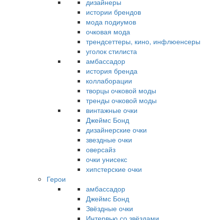
дизайнеры
истории брендов
мода подиумов
очковая мода
трендсеттеры, кино, инфлюенсеры
уголок стилиста
амбассадор
история бренда
коллаборации
творцы очковой моды
тренды очковой моды
винтажные очки
Джеймс Бонд
дизайнерские очки
звездные очки
оверсайз
очки унисекс
хипстерские очки
Герои
амбассадор
Джеймс Бонд
Звёздные очки
Интервью со звёздами