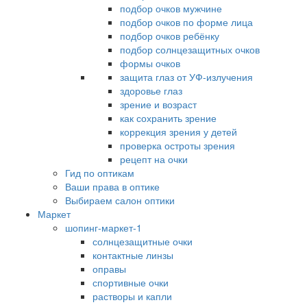
подбор очков мужчине
подбор очков по форме лица
подбор очков ребёнку
подбор солнцезащитных очков
формы очков
защита глаз от УФ-излучения
здоровье глаз
зрение и возраст
как сохранить зрение
коррекция зрения у детей
проверка остроты зрения
рецепт на очки
Гид по оптикам
Ваши права в оптике
Выбираем салон оптики
Маркет
шопинг-маркет-1
солнцезащитные очки
контактные линзы
оправы
спортивные очки
растворы и капли