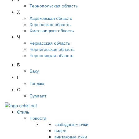
Тернопольская область
Х
Харьковская область
Херсонская область
Хмельницкая область
Ч
Черкасская область
Черниговская область
Черновицкая область
Б
Баку
Г
Гянджа
С
Сумгаит
Стиль
Новости
«звёздные» очки
видео
винтажные очки