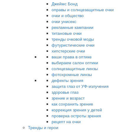
Джеймс Бонд
оправы и солнцезащитные очки
очки и общество
очки унисекс
рекламные кампании
титановые очки
тренды очковой моды
футуристические очки
хипстерские очки
ваши права в оптике
выбираем салон оптики
солнцезащитные линзы
фотохромные линзы
дефекты зрения
защита глаз от УФ-излучения
здоровье глаз
зрение и возраст
как сохранить зрение
коррекция зрения у детей
проверка остроты зрения
рецепт на очки
Тренды и герои