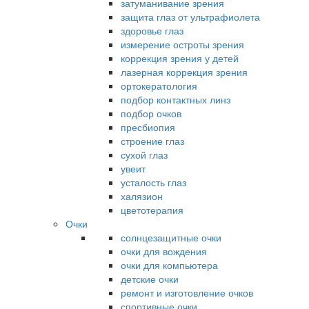
затуманивание зрения
защита глаз от ультрафиолета
здоровье глаз
измерение остроты зрения
коррекция зрения у детей
лазерная коррекция зрения
ортокератология
подбор контактных линз
подбор очков
пресбиопия
строение глаз
сухой глаз
увеит
усталость глаз
халязион
цветотерапия
Очки
солнцезащитные очки
очки для вождения
очки для компьютера
детские очки
ремонт и изготовление очков
спортивные очки