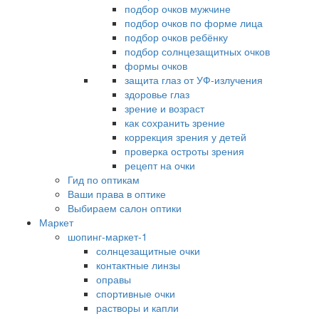
подбор очков мужчине
подбор очков по форме лица
подбор очков ребёнку
подбор солнцезащитных очков
формы очков
защита глаз от УФ-излучения
здоровье глаз
зрение и возраст
как сохранить зрение
коррекция зрения у детей
проверка остроты зрения
рецепт на очки
Гид по оптикам
Ваши права в оптике
Выбираем салон оптики
Маркет
шопинг-маркет-1
солнцезащитные очки
контактные линзы
оправы
спортивные очки
растворы и капли