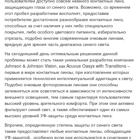
пользователей доступно совсем немного контактных линз,
защищающих глаза от синего света. Возможно, со временем
этот пробел разработчики восполнят, предоставив
потребителю достаточное разно­образие контактных линз,
способных за счет наличия у них либо спе­циального
покрытия, либо особого цветового пигмента, избирательно
отрезать, подобно многим современным очковым линзам,
вредную для зрения часть диапазона синего света.
На сегодняшний день оптимальным решением данной
проблемы может стать такая уникальная разработка компании
Johnson & Johnson Vision, как Acuvue Oasys with Transitions –
первые в мире контактные линзы, при изготовлении которых
применяется технология интеллектуальной адаптации к свету.
Подобно очковым фотохромным линзам они способ­ны
затемняться или осветляться в зависимости от интенсивности
внешнего освеще­ния, тем самым гарантируя пользователям
высокий уровень зрительного комфорта. При этом они активно
фильтруют синий свет, а также обеспечивают один из самых
высоких уровней УФ-защиты среди контактных линз.
Впрочем, определенную степень защиты от синего света
также предоставляют любые контактные линзы, обладающие
УФ-защитой, особенно если они используются в сочетании с