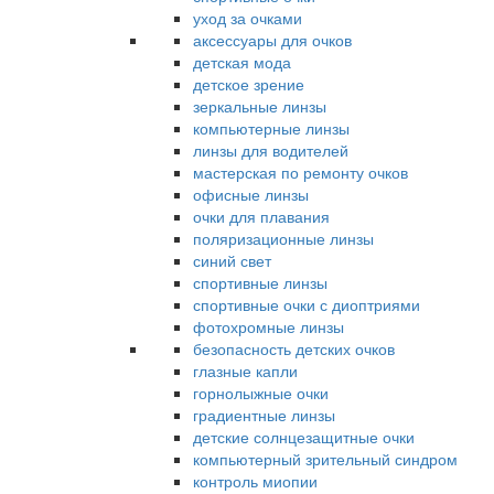
уход за очками
аксессуары для очков
детская мода
детское зрение
зеркальные линзы
компьютерные линзы
линзы для водителей
мастерская по ремонту очков
офисные линзы
очки для плавания
поляризационные линзы
синий свет
спортивные линзы
спортивные очки с диоптриями
фотохромные линзы
безопасность детских очков
глазные капли
горнолыжные очки
градиентные линзы
детские солнцезащитные очки
компьютерный зрительный синдром
контроль миопии