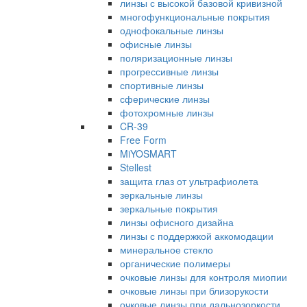
линзы с высокой базовой кривизной
многофункциональные покрытия
однофокальные линзы
офисные линзы
поляризационные линзы
прогрессивные линзы
спортивные линзы
сферические линзы
фотохромные линзы
CR-39
Free Form
MiYOSMART
Stellest
защита глаз от ультрафиолета
зеркальные линзы
зеркальные покрытия
линзы офисного дизайна
линзы с поддержкой аккомодации
минеральное стекло
органические полимеры
очковые линзы для контроля миопии
очковые линзы при близорукости
очковые линзы при дальнозоркости