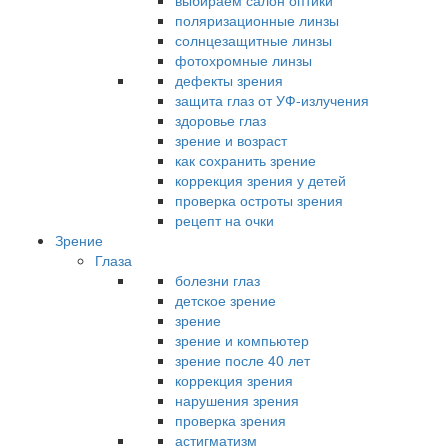
выбираем салон оптики
поляризационные линзы
солнцезащитные линзы
фотохромные линзы
дефекты зрения
защита глаз от УФ-излучения
здоровье глаз
зрение и возраст
как сохранить зрение
коррекция зрения у детей
проверка остроты зрения
рецепт на очки
Зрение
Глаза
болезни глаз
детское зрение
зрение
зрение и компьютер
зрение после 40 лет
коррекция зрения
нарушения зрения
проверка зрения
астигматизм