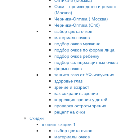
Оптика-8 (Москва)
Очки – производство и ремонт
(Москва)
Черника-Оптика ( Москва)
Черника-Оптика (Спб)
выбор цвета очков
материалы очков
подбор очков мужчине
подбор очков по форме лица
подбор очков ребёнку
подбор солнцезащитных очков
формы очков
защита глаз от УФ-излучения
здоровье глаз
зрение и возраст
как сохранить зрение
коррекция зрения у детей
проверка остроты зрения
рецепт на очки
Скидки
шопинг-скидки-1
выбор цвета очков
материалы очков