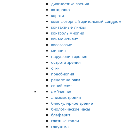
диагностика зрения
катаракта
кератит
компьютерный зрительный синдром
контактные линзы
контроль миопии
конъюнктивит
косоглазие
миопия
нарушения зрения
острота зрения
очки
пресбиопия
рецепт на очки
синий свет
амблиопия
анизометропия
бинокулярное зрение
биологические часы
блефарит
глазные капли
глаукома