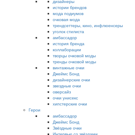
дизайнеры
истории брендов
мода подиумов
очковая мода
трендсеттеры, кино, инфлюенсеры
уголок стилиста
амбассадор
история бренда
коллаборации
творцы очковой моды
тренды очковой моды
винтажные очки
Джеймс Бонд
дизайнерские очки
звездные очки
оверсайз
очки унисекс
хипстерские очки
Герои
амбассадор
Джеймс Бонд
Звёздные очки
Интервью со звёздами