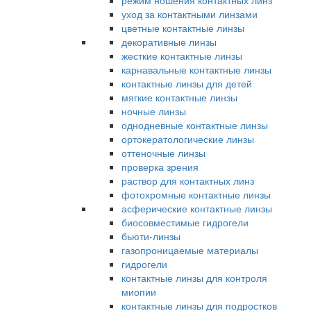
режим ношения контактных линз
уход за контактными линзами
цветные контактные линзы
декоративные линзы
жесткие контактные линзы
карнавальные контактные линзы
контактные линзы для детей
мягкие контактные линзы
ночные линзы
однодневные контактные линзы
ортокератологические линзы
оттеночные линзы
проверка зрения
раствор для контактных линз
фотохромные контактные линзы
асферические контактные линзы
биосовместимые гидрогели
бьюти-линзы
газопроницаемые материалы
гидрогели
контактные линзы для контроля
миопии
контактные линзы для подростков