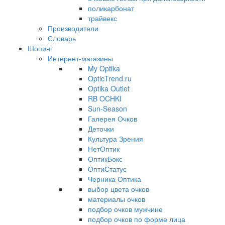
поликарбонат
трайвекс
Производители
Словарь
Шопинг
Интернет-магазины
My Optika
OpticTrend.ru
Optika Outlet
RB OCHKI
Sun-Season
Галерея Очков
Деточки
Культура Зрения
НетОптик
ОптикБокс
ОптиСтатус
Черника Оптика
выбор цвета очков
материалы очков
подбор очков мужчине
подбор очков по форме лица