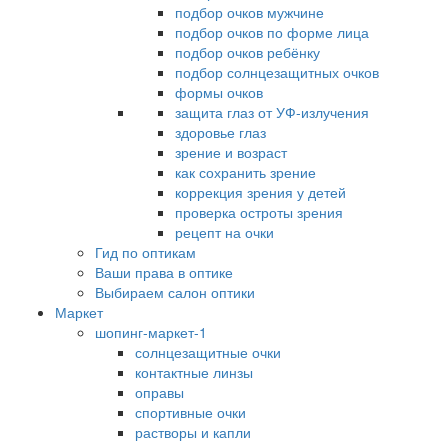
подбор очков мужчине
подбор очков по форме лица
подбор очков ребёнку
подбор солнцезащитных очков
формы очков
защита глаз от УФ-излучения
здоровье глаз
зрение и возраст
как сохранить зрение
коррекция зрения у детей
проверка остроты зрения
рецепт на очки
Гид по оптикам
Ваши права в оптике
Выбираем салон оптики
Маркет
шопинг-маркет-1
солнцезащитные очки
контактные линзы
оправы
спортивные очки
растворы и капли