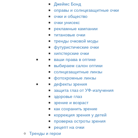
Джеймс Бонд
оправы и солнцезащитные очки
очки и общество
очки унисекс
рекламные кампании
титановые очки
тренды очковой моды
футуристические очки
хипстерские очки
ваши права в оптике
выбираем салон оптики
солнцезащитные линзы
фотохромные линзы
дефекты зрения
защита глаз от УФ-излучения
здоровье глаз
зрение и возраст
как сохранить зрение
коррекция зрения у детей
проверка остроты зрения
рецепт на очки
Тренды и герои