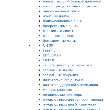
линзы с высокой базовой кривизной
многофункциональные покрытия
однофокальные линзы
офисные линзы
поляризационные линзы
прогрессивные линзы
спортивные линзы
сферические линзы
фотохромные линзы
CR-39
Free Form
MiYOSMART
Stellest
защита глаз от ультрафиолета
зеркальные линзы
зеркальные покрытия
линзы офисного дизайна
линзы с поддержкой аккомодации
минеральное стекло
органические полимеры
очковые линзы для контроля миопии
очковые линзы при близорукости
очковые линзы при дальнозоркости