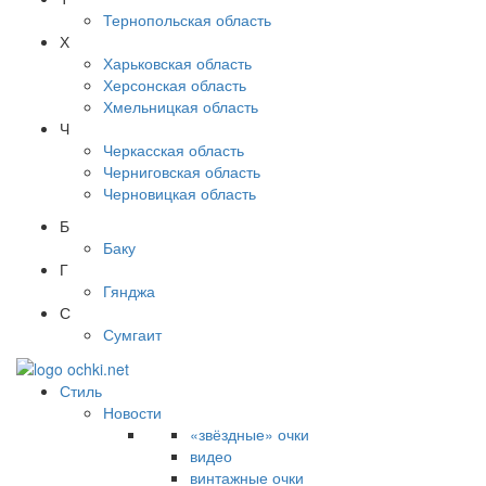
Тернопольская область
Х
Харьковская область
Херсонская область
Хмельницкая область
Ч
Черкасская область
Черниговская область
Черновицкая область
Б
Баку
Г
Гянджа
С
Сумгаит
Стиль
Новости
«звёздные» очки
видео
винтажные очки