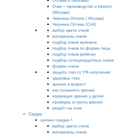
Оптика-8 (Москва)
Очки – производство и ремонт
(Москва)
Черника-Оптика ( Москва)
Черника-Оптика (Спб)
выбор цвета очков
материалы очков
подбор очков мужчине
подбор очков по форме лица
подбор очков ребёнку
подбор солнцезащитных очков
формы очков
защита глаз от УФ-излучения
здоровье глаз
зрение и возраст
как сохранить зрение
коррекция зрения у детей
проверка остроты зрения
рецепт на очки
Скидки
шопинг-скидки-1
выбор цвета очков
материалы очков