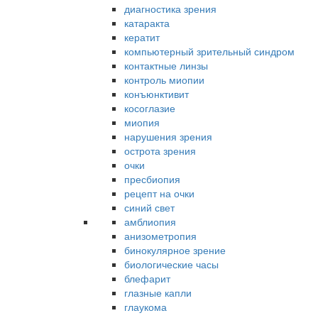
диагностика зрения
катаракта
кератит
компьютерный зрительный синдром
контактные линзы
контроль миопии
конъюнктивит
косоглазие
миопия
нарушения зрения
острота зрения
очки
пресбиопия
рецепт на очки
синий свет
амблиопия
анизометропия
бинокулярное зрение
биологические часы
блефарит
глазные капли
глаукома