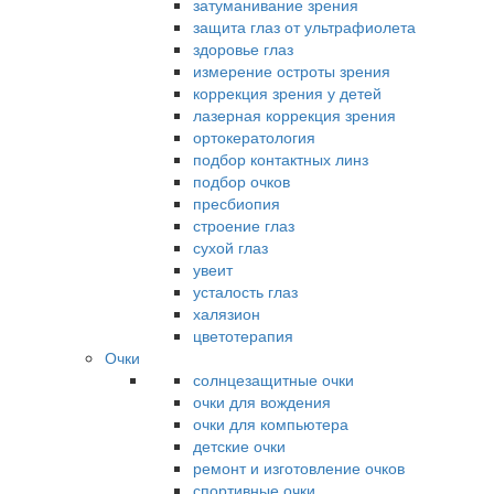
затуманивание зрения
защита глаз от ультрафиолета
здоровье глаз
измерение остроты зрения
коррекция зрения у детей
лазерная коррекция зрения
ортокератология
подбор контактных линз
подбор очков
пресбиопия
строение глаз
сухой глаз
увеит
усталость глаз
халязион
цветотерапия
Очки
солнцезащитные очки
очки для вождения
очки для компьютера
детские очки
ремонт и изготовление очков
спортивные очки