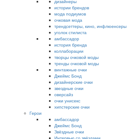
дизайнеры
истории брендов
мода подиумов
очковая мода
трендсеттеры, кино, инфлюенсеры
уголок стилиста
амбассадор
история бренда
коллаборации
творцы очковой моды
тренды очковой моды
винтажные очки
Джеймс Бонд
дизайнерские очки
звездные очки
оверсайз
очки унисекс
хипстерские очки
Герои
амбассадор
Джеймс Бонд
Звёздные очки
Интервью со звёздами