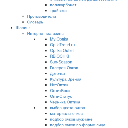
поликарбонат
трайвекс
Производители
Словарь
Шопинг
Интернет-магазины
My Optika
OpticTrend.ru
Optika Outlet
RB OCHKI
Sun-Season
Галерея Очков
Деточки
Культура Зрения
НетОптик
ОптикБокс
ОптиСтатус
Черника Оптика
выбор цвета очков
материалы очков
подбор очков мужчине
подбор очков по форме лица