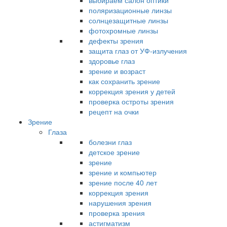
выбираем салон оптики
поляризационные линзы
солнцезащитные линзы
фотохромные линзы
дефекты зрения
защита глаз от УФ-излучения
здоровье глаз
зрение и возраст
как сохранить зрение
коррекция зрения у детей
проверка остроты зрения
рецепт на очки
Зрение
Глаза
болезни глаз
детское зрение
зрение
зрение и компьютер
зрение после 40 лет
коррекция зрения
нарушения зрения
проверка зрения
астигматизм