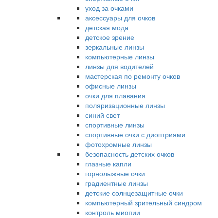
уход за очками
аксессуары для очков
детская мода
детское зрение
зеркальные линзы
компьютерные линзы
линзы для водителей
мастерская по ремонту очков
офисные линзы
очки для плавания
поляризационные линзы
синий свет
спортивные линзы
спортивные очки с диоптриями
фотохромные линзы
безопасность детских очков
глазные капли
горнолыжные очки
градиентные линзы
детские солнцезащитные очки
компьютерный зрительный синдром
контроль миопии