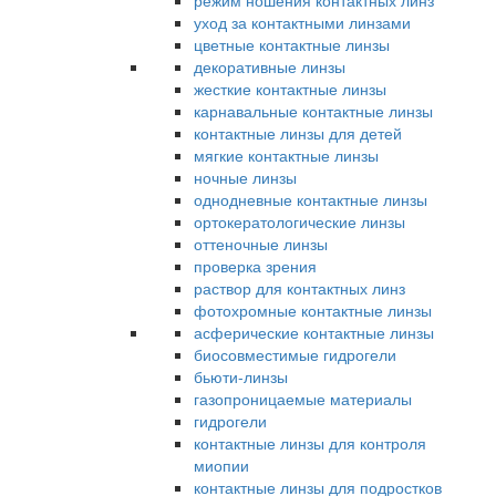
режим ношения контактных линз
уход за контактными линзами
цветные контактные линзы
декоративные линзы
жесткие контактные линзы
карнавальные контактные линзы
контактные линзы для детей
мягкие контактные линзы
ночные линзы
однодневные контактные линзы
ортокератологические линзы
оттеночные линзы
проверка зрения
раствор для контактных линз
фотохромные контактные линзы
асферические контактные линзы
биосовместимые гидрогели
бьюти-линзы
газопроницаемые материалы
гидрогели
контактные линзы для контроля
миопии
контактные линзы для подростков