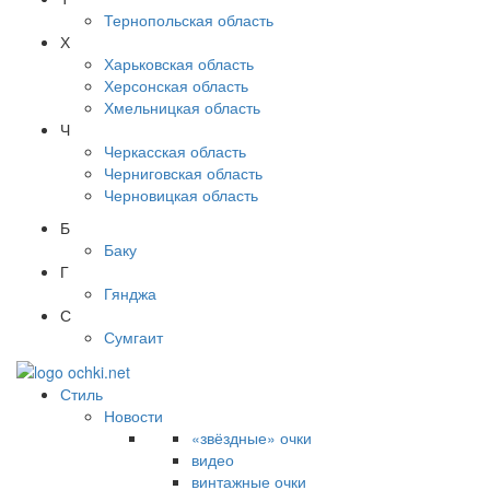
Тернопольская область
Х
Харьковская область
Херсонская область
Хмельницкая область
Ч
Черкасская область
Черниговская область
Черновицкая область
Б
Баку
Г
Гянджа
С
Сумгаит
Стиль
Новости
«звёздные» очки
видео
винтажные очки