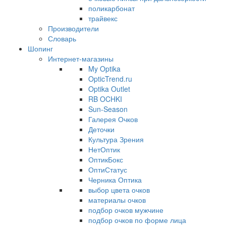
поликарбонат
трайвекс
Производители
Словарь
Шопинг
Интернет-магазины
My Optika
OpticTrend.ru
Optika Outlet
RB OCHKI
Sun-Season
Галерея Очков
Деточки
Культура Зрения
НетОптик
ОптикБокс
ОптиСтатус
Черника Оптика
выбор цвета очков
материалы очков
подбор очков мужчине
подбор очков по форме лица