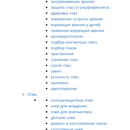
затуманивание зрения
защита глаз от ультрафиолета
здоровье глаз
измерение остроты зрения
коррекция зрения у детей
лазерная коррекция зрения
ортокератология
подбор контактных линз
подбор очков
пресбиопия
строение глаз
сухой глаз
увеит
усталость глаз
халязион
цветотерапия
Очки
солнцезащитные очки
очки для вождения
очки для компьютера
детские очки
ремонт и изготовление очков
спортивные очки