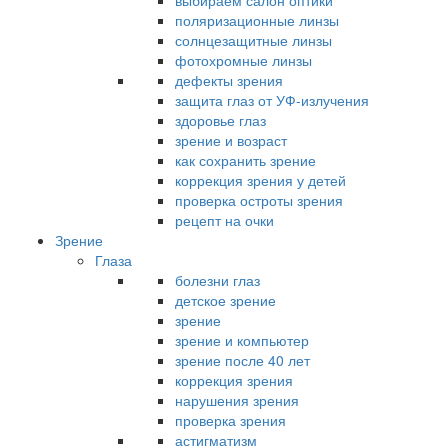
выбираем салон оптики
поляризационные линзы
солнцезащитные линзы
фотохромные линзы
дефекты зрения
защита глаз от УФ-излучения
здоровье глаз
зрение и возраст
как сохранить зрение
коррекция зрения у детей
проверка остроты зрения
рецепт на очки
Зрение
Глаза
болезни глаз
детское зрение
зрение
зрение и компьютер
зрение после 40 лет
коррекция зрения
нарушения зрения
проверка зрения
астигматизм