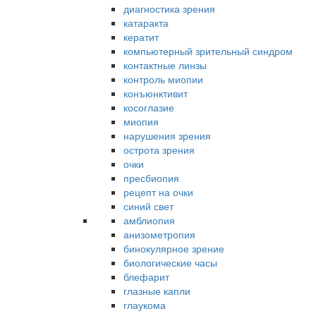
диагностика зрения
катаракта
кератит
компьютерный зрительный синдром
контактные линзы
контроль миопии
конъюнктивит
косоглазие
миопия
нарушения зрения
острота зрения
очки
пресбиопия
рецепт на очки
синий свет
амблиопия
анизометропия
бинокулярное зрение
биологические часы
блефарит
глазные капли
глаукома