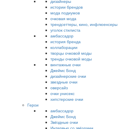
дизайнеры
истории брендов
мода подиумов
очковая мода
трендсеттеры, кино, инфлюенсеры
уголок стилиста
амбассадор
история бренда
коллаборации
творцы очковой моды
тренды очковой моды
винтажные очки
Джеймс Бонд
дизайнерские очки
звездные очки
оверсайз
очки унисекс
хипстерские очки
Герои
амбассадор
Джеймс Бонд
Звёздные очки
Интервью со звёздами