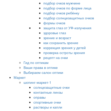
подбор очков мужчине
подбор очков по форме лица
подбор очков ребёнку
подбор солнцезащитных очков
формы очков
защита глаз от УФ-излучения
здоровье глаз
зрение и возраст
как сохранить зрение
коррекция зрения у детей
проверка остроты зрения
рецепт на очки
Гид по оптикам
Ваши права в оптике
Выбираем салон оптики
Маркет
шопинг-маркет-1
солнцезащитные очки
контактные линзы
оправы
спортивные очки
растворы и капли