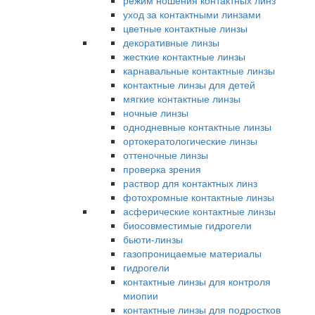
режим ношения контактных линз
уход за контактными линзами
цветные контактные линзы
декоративные линзы
жесткие контактные линзы
карнавальные контактные линзы
контактные линзы для детей
мягкие контактные линзы
ночные линзы
однодневные контактные линзы
ортокератологические линзы
оттеночные линзы
проверка зрения
раствор для контактных линз
фотохромные контактные линзы
асферические контактные линзы
биосовместимые гидрогели
бьюти-линзы
газопроницаемые материалы
гидрогели
контактные линзы для контроля
миопии
контактные линзы для подростков