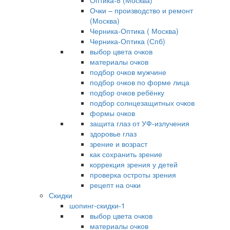
Оптика-8 (Москва)
Очки – производство и ремонт
(Москва)
Черника-Оптика ( Москва)
Черника-Оптика (Спб)
выбор цвета очков
материалы очков
подбор очков мужчине
подбор очков по форме лица
подбор очков ребёнку
подбор солнцезащитных очков
формы очков
защита глаз от УФ-излучения
здоровье глаз
зрение и возраст
как сохранить зрение
коррекция зрения у детей
проверка остроты зрения
рецепт на очки
Скидки
шопинг-скидки-1
выбор цвета очков
материалы очков