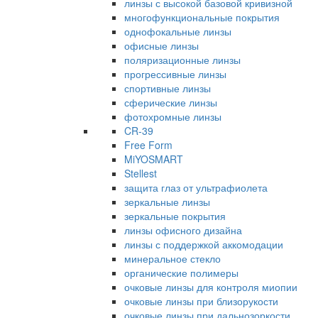
линзы с высокой базовой кривизной
многофункциональные покрытия
однофокальные линзы
офисные линзы
поляризационные линзы
прогрессивные линзы
спортивные линзы
сферические линзы
фотохромные линзы
CR-39
Free Form
MiYOSMART
Stellest
защита глаз от ультрафиолета
зеркальные линзы
зеркальные покрытия
линзы офисного дизайна
линзы с поддержкой аккомодации
минеральное стекло
органические полимеры
очковые линзы для контроля миопии
очковые линзы при близорукости
очковые линзы при дальнозоркости