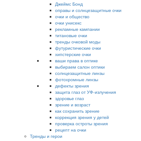
Джеймс Бонд
оправы и солнцезащитные очки
очки и общество
очки унисекс
рекламные кампании
титановые очки
тренды очковой моды
футуристические очки
хипстерские очки
ваши права в оптике
выбираем салон оптики
солнцезащитные линзы
фотохромные линзы
дефекты зрения
защита глаз от УФ-излучения
здоровье глаз
зрение и возраст
как сохранить зрение
коррекция зрения у детей
проверка остроты зрения
рецепт на очки
Тренды и герои