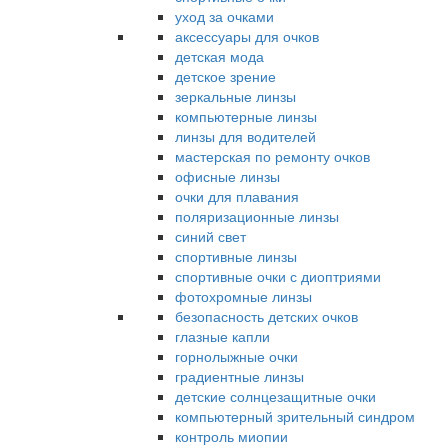
уход за очками
аксессуары для очков
детская мода
детское зрение
зеркальные линзы
компьютерные линзы
линзы для водителей
мастерская по ремонту очков
офисные линзы
очки для плавания
поляризационные линзы
синий свет
спортивные линзы
спортивные очки с диоптриями
фотохромные линзы
безопасность детских очков
глазные капли
горнолыжные очки
градиентные линзы
детские солнцезащитные очки
компьютерный зрительный синдром
контроль миопии