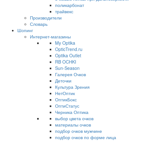
поликарбонат
трайвекс
Производители
Словарь
Шопинг
Интернет-магазины
My Optika
OpticTrend.ru
Optika Outlet
RB OCHKI
Sun-Season
Галерея Очков
Деточки
Культура Зрения
НетОптик
ОптикБокс
ОптиСтатус
Черника Оптика
выбор цвета очков
материалы очков
подбор очков мужчине
подбор очков по форме лица