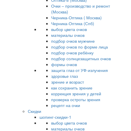
Оптика-8 (Москва)
Очки – производство и ремонт
(Москва)
Черника-Оптика ( Москва)
Черника-Оптика (Спб)
выбор цвета очков
материалы очков
подбор очков мужчине
подбор очков по форме лица
подбор очков ребёнку
подбор солнцезащитных очков
формы очков
защита глаз от УФ-излучения
здоровье глаз
зрение и возраст
как сохранить зрение
коррекция зрения у детей
проверка остроты зрения
рецепт на очки
Скидки
шопинг-скидки-1
выбор цвета очков
материалы очков