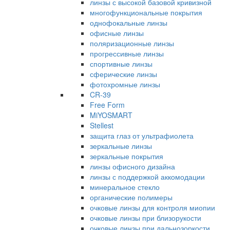
линзы с высокой базовой кривизной
многофункциональные покрытия
однофокальные линзы
офисные линзы
поляризационные линзы
прогрессивные линзы
спортивные линзы
сферические линзы
фотохромные линзы
CR-39
Free Form
MiYOSMART
Stellest
защита глаз от ультрафиолета
зеркальные линзы
зеркальные покрытия
линзы офисного дизайна
линзы с поддержкой аккомодации
минеральное стекло
органические полимеры
очковые линзы для контроля миопии
очковые линзы при близорукости
очковые линзы при дальнозоркости