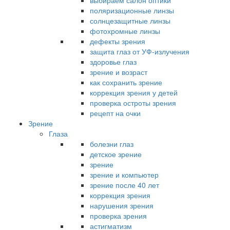
выбираем салон оптики
поляризационные линзы
солнцезащитные линзы
фотохромные линзы
дефекты зрения
защита глаз от УФ-излучения
здоровье глаз
зрение и возраст
как сохранить зрение
коррекция зрения у детей
проверка остроты зрения
рецепт на очки
Зрение
Глаза
болезни глаз
детское зрение
зрение
зрение и компьютер
зрение после 40 лет
коррекция зрения
нарушения зрения
проверка зрения
астигматизм