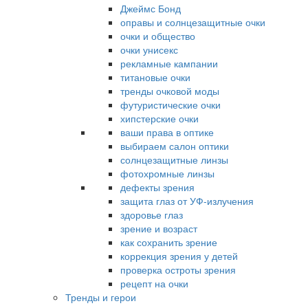
Джеймс Бонд
оправы и солнцезащитные очки
очки и общество
очки унисекс
рекламные кампании
титановые очки
тренды очковой моды
футуристические очки
хипстерские очки
ваши права в оптике
выбираем салон оптики
солнцезащитные линзы
фотохромные линзы
дефекты зрения
защита глаз от УФ-излучения
здоровье глаз
зрение и возраст
как сохранить зрение
коррекция зрения у детей
проверка остроты зрения
рецепт на очки
Тренды и герои