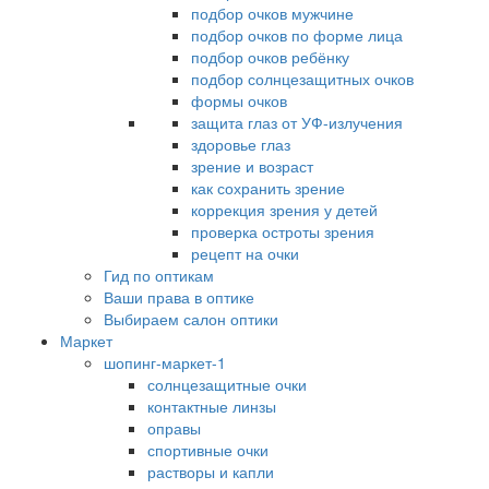
подбор очков мужчине
подбор очков по форме лица
подбор очков ребёнку
подбор солнцезащитных очков
формы очков
защита глаз от УФ-излучения
здоровье глаз
зрение и возраст
как сохранить зрение
коррекция зрения у детей
проверка остроты зрения
рецепт на очки
Гид по оптикам
Ваши права в оптике
Выбираем салон оптики
Маркет
шопинг-маркет-1
солнцезащитные очки
контактные линзы
оправы
спортивные очки
растворы и капли