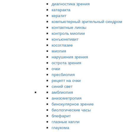
диагностика зрения
катаракта
кератит
компьютерный зрительный синдром
контактные линзы
контроль миопии
конъюнктивит
косоглазие
миопия
нарушения зрения
острота зрения
очки
пресбиопия
рецепт на очки
синий свет
амблиопия
анизометропия
бинокулярное зрение
биологические часы
блефарит
глазные капли
глаукома