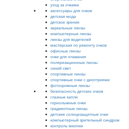
уход за очками
аксессуары для очков
детская мода
детское зрение
зеркальные линзы
компьютерные линзы
линзы для водителей
мастерская по ремонту очков
офисные линзы
очки для плавания
поляризационные линзы
синий свет
спортивные линзы
спортивные очки с диоптриями
фотохромные линзы
безопасность детских очков
глазные капли
горнолыжные очки
градиентные линзы
детские солнцезащитные очки
компьютерный зрительный синдром
контроль миопии