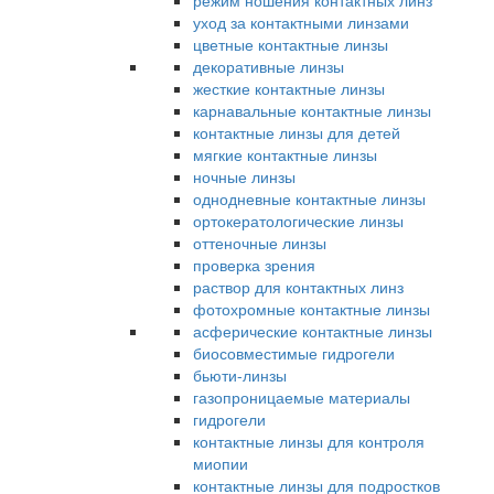
режим ношения контактных линз
уход за контактными линзами
цветные контактные линзы
декоративные линзы
жесткие контактные линзы
карнавальные контактные линзы
контактные линзы для детей
мягкие контактные линзы
ночные линзы
однодневные контактные линзы
ортокератологические линзы
оттеночные линзы
проверка зрения
раствор для контактных линз
фотохромные контактные линзы
асферические контактные линзы
биосовместимые гидрогели
бьюти-линзы
газопроницаемые материалы
гидрогели
контактные линзы для контроля
миопии
контактные линзы для подростков