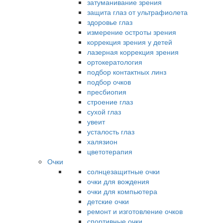
затуманивание зрения
защита глаз от ультрафиолета
здоровье глаз
измерение остроты зрения
коррекция зрения у детей
лазерная коррекция зрения
ортокератология
подбор контактных линз
подбор очков
пресбиопия
строение глаз
сухой глаз
увеит
усталость глаз
халязион
цветотерапия
Очки
солнцезащитные очки
очки для вождения
очки для компьютера
детские очки
ремонт и изготовление очков
спортивные очки