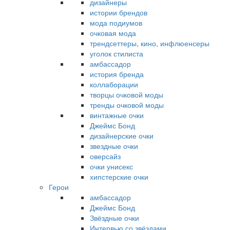
дизайнеры
истории брендов
мода подиумов
очковая мода
трендсеттеры, кино, инфлюенсеры
уголок стилиста
амбассадор
история бренда
коллаборации
творцы очковой моды
тренды очковой моды
винтажные очки
Джеймс Бонд
дизайнерские очки
звездные очки
оверсайз
очки унисекс
хипстерские очки
Герои
амбассадор
Джеймс Бонд
Звёздные очки
Интервью со звёздами