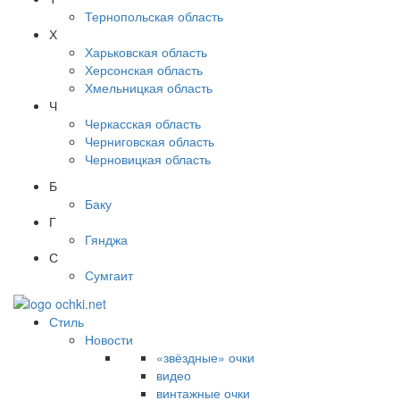
Тернопольская область
Х
Харьковская область
Херсонская область
Хмельницкая область
Ч
Черкасская область
Черниговская область
Черновицкая область
Б
Баку
Г
Гянджа
С
Сумгаит
Стиль
Новости
«звёздные» очки
видео
винтажные очки