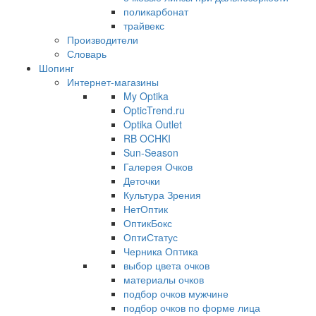
поликарбонат
трайвекс
Производители
Словарь
Шопинг
Интернет-магазины
My Optika
OpticTrend.ru
Optika Outlet
RB OCHKI
Sun-Season
Галерея Очков
Деточки
Культура Зрения
НетОптик
ОптикБокс
ОптиСтатус
Черника Оптика
выбор цвета очков
материалы очков
подбор очков мужчине
подбор очков по форме лица