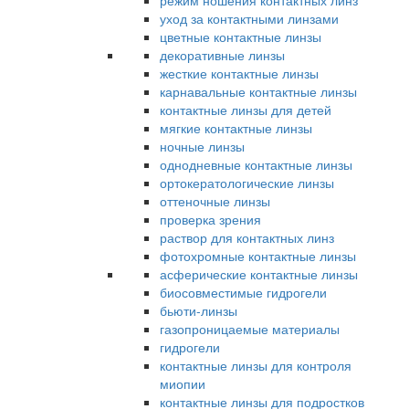
режим ношения контактных линз
уход за контактными линзами
цветные контактные линзы
декоративные линзы
жесткие контактные линзы
карнавальные контактные линзы
контактные линзы для детей
мягкие контактные линзы
ночные линзы
однодневные контактные линзы
ортокератологические линзы
оттеночные линзы
проверка зрения
раствор для контактных линз
фотохромные контактные линзы
асферические контактные линзы
биосовместимые гидрогели
бьюти-линзы
газопроницаемые материалы
гидрогели
контактные линзы для контроля
миопии
контактные линзы для подростков