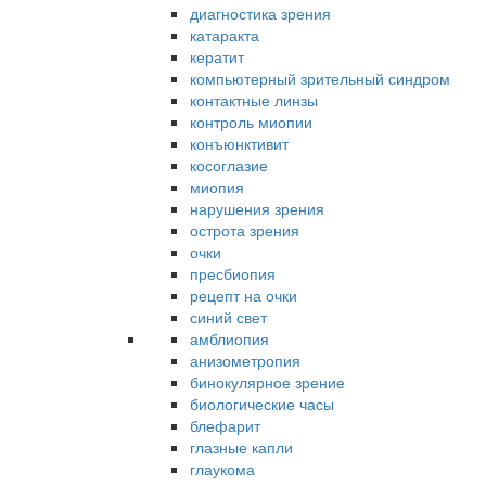
диагностика зрения
катаракта
кератит
компьютерный зрительный синдром
контактные линзы
контроль миопии
конъюнктивит
косоглазие
миопия
нарушения зрения
острота зрения
очки
пресбиопия
рецепт на очки
синий свет
амблиопия
анизометропия
бинокулярное зрение
биологические часы
блефарит
глазные капли
глаукома