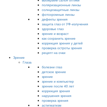
выбираем салон оптики
поляризационные линзы
солнцезащитные линзы
фотохромные линзы
дефекты зрения
защита глаз от УФ-излучения
здоровье глаз
зрение и возраст
как сохранить зрение
коррекция зрения у детей
проверка остроты зрения
рецепт на очки
Зрение
Глаза
болезни глаз
детское зрение
зрение
зрение и компьютер
зрение после 40 лет
коррекция зрения
нарушения зрения
проверка зрения
астигматизм