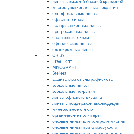
линзы с высокой базовой кривизной
многофункциональные покрытия
однофокальные линзы
офисные линзы
поляризационные линзы
прогрессивные линзы
спортивные линзы
сферические линзы
фотохромные линзы
CR-39
Free Form
MiYOSMART
Stellest
защита глаз от ультрафиолета
зеркальные линзы
зеркальные покрытия
линзы офисного дизайна
линзы с поддержкой аккомодации
минеральное стекло
органические полимеры
очковые линзы для контроля миопии
очковые линзы при близорукости
очковые линзы при дальнозоркости