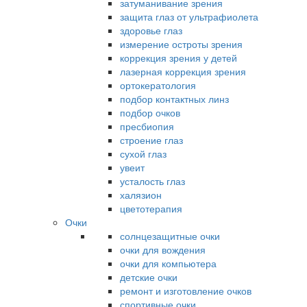
затуманивание зрения
защита глаз от ультрафиолета
здоровье глаз
измерение остроты зрения
коррекция зрения у детей
лазерная коррекция зрения
ортокератология
подбор контактных линз
подбор очков
пресбиопия
строение глаз
сухой глаз
увеит
усталость глаз
халязион
цветотерапия
Очки
солнцезащитные очки
очки для вождения
очки для компьютера
детские очки
ремонт и изготовление очков
спортивные очки