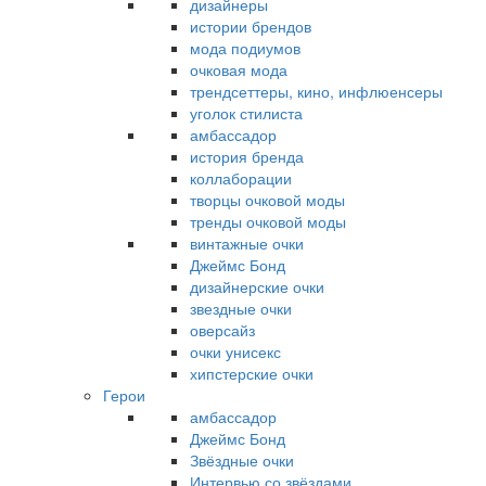
дизайнеры
истории брендов
мода подиумов
очковая мода
трендсеттеры, кино, инфлюенсеры
уголок стилиста
амбассадор
история бренда
коллаборации
творцы очковой моды
тренды очковой моды
винтажные очки
Джеймс Бонд
дизайнерские очки
звездные очки
оверсайз
очки унисекс
хипстерские очки
Герои
амбассадор
Джеймс Бонд
Звёздные очки
Интервью со звёздами