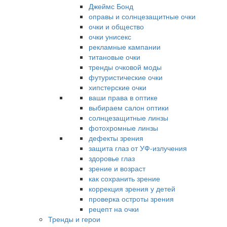
Джеймс Бонд
оправы и солнцезащитные очки
очки и общество
очки унисекс
рекламные кампании
титановые очки
тренды очковой моды
футуристические очки
хипстерские очки
ваши права в оптике
выбираем салон оптики
солнцезащитные линзы
фотохромные линзы
дефекты зрения
защита глаз от УФ-излучения
здоровье глаз
зрение и возраст
как сохранить зрение
коррекция зрения у детей
проверка остроты зрения
рецепт на очки
Тренды и герои