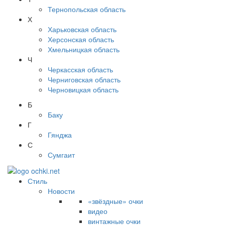
Тернопольская область
Х
Харьковская область
Херсонская область
Хмельницкая область
Ч
Черкасская область
Черниговская область
Черновицкая область
Б
Баку
Г
Гянджа
С
Сумгаит
Стиль
Новости
«звёздные» очки
видео
винтажные очки