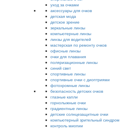
уход за очками
аксессуары для очков
детская мода
детское зрение
зеркальные линзы
компьютерные линзы
линзы для водителей
мастерская по ремонту очков
офисные линзы
очки для плавания
поляризационные линзы
синий свет
спортивные линзы
спортивные очки с диоптриями
фотохромные линзы
безопасность детских очков
глазные капли
горнолыжные очки
градиентные линзы
детские солнцезащитные очки
компьютерный зрительный синдром
контроль миопии