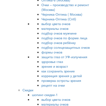
Оптика-8 (Москва)
Очки – производство и ремонт
(Москва)
Черника-Оптика ( Москва)
Черника-Оптика (Спб)
выбор цвета очков
материалы очков
подбор очков мужчине
подбор очков по форме лица
подбор очков ребёнку
подбор солнцезащитных очков
формы очков
защита глаз от УФ-излучения
здоровье глаз
зрение и возраст
как сохранить зрение
коррекция зрения у детей
проверка остроты зрения
рецепт на очки
Скидки
шопинг-скидки-1
выбор цвета очков
материалы очков