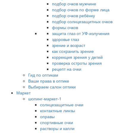
подбор очков мужчине
подбор очков по форме лица
подбор очков ребёнку
подбор солнцезащитных очков
формы очков
защита глаз от УФ-излучения
здоровье глаз
зрение и возраст
как сохранить зрение
коррекция зрения у детей
проверка остроты зрения
рецепт на очки
Гид по оптикам
Ваши права в оптике
Выбираем салон оптики
Маркет
шопинг-маркет-1
солнцезащитные очки
контактные линзы
оправы
спортивные очки
растворы и капли