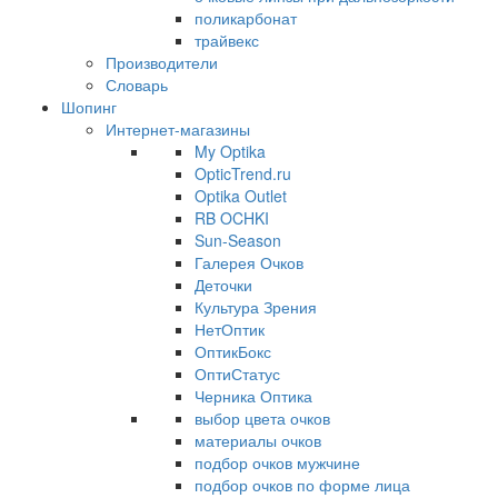
поликарбонат
трайвекс
Производители
Словарь
Шопинг
Интернет-магазины
My Optika
OpticTrend.ru
Optika Outlet
RB OCHKI
Sun-Season
Галерея Очков
Деточки
Культура Зрения
НетОптик
ОптикБокс
ОптиСтатус
Черника Оптика
выбор цвета очков
материалы очков
подбор очков мужчине
подбор очков по форме лица