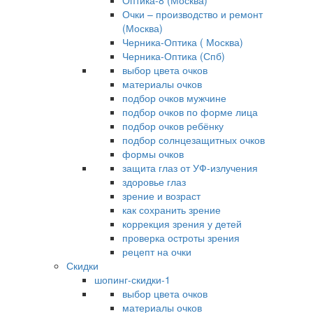
Оптика-8 (Москва)
Очки – производство и ремонт
(Москва)
Черника-Оптика ( Москва)
Черника-Оптика (Спб)
выбор цвета очков
материалы очков
подбор очков мужчине
подбор очков по форме лица
подбор очков ребёнку
подбор солнцезащитных очков
формы очков
защита глаз от УФ-излучения
здоровье глаз
зрение и возраст
как сохранить зрение
коррекция зрения у детей
проверка остроты зрения
рецепт на очки
Скидки
шопинг-скидки-1
выбор цвета очков
материалы очков