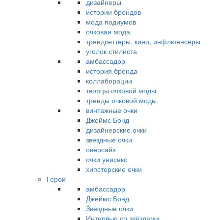
дизайнеры
истории брендов
мода подиумов
очковая мода
трендсеттеры, кино, инфлюенсеры
уголок стилиста
амбассадор
история бренда
коллаборации
творцы очковой моды
тренды очковой моды
винтажные очки
Джеймс Бонд
дизайнерские очки
звездные очки
оверсайз
очки унисекс
хипстерские очки
Герои
амбассадор
Джеймс Бонд
Звёздные очки
Интервью со звёздами