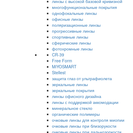
линзы с высокой базовой кривизной
многофункциональные покрытия
однофокальные линзы
офисные линзы
поляризационные линзы
прогрессивные линзы
спортивные линзы
сферические линзы
фотохромные линзы
CR-39
Free Form
MiYOSMART
Stellest
защита глаз от ультрафиолета
зеркальные линзы
зеркальные покрытия
линзы офисного дизайна
линзы с поддержкой аккомодации
минеральное стекло
органические полимеры
очковые линзы для контроля миопии
очковые линзы при близорукости
очковые линзы при дальнозоркости