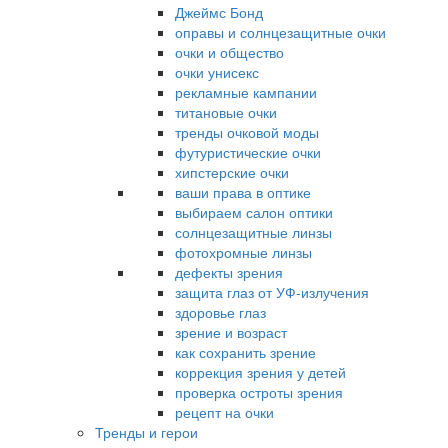
Джеймс Бонд
оправы и солнцезащитные очки
очки и общество
очки унисекс
рекламные кампании
титановые очки
тренды очковой моды
футуристические очки
хипстерские очки
ваши права в оптике
выбираем салон оптики
солнцезащитные линзы
фотохромные линзы
дефекты зрения
защита глаз от УФ-излучения
здоровье глаз
зрение и возраст
как сохранить зрение
коррекция зрения у детей
проверка остроты зрения
рецепт на очки
Тренды и герои