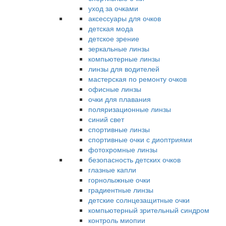
уход за очками
аксессуары для очков
детская мода
детское зрение
зеркальные линзы
компьютерные линзы
линзы для водителей
мастерская по ремонту очков
офисные линзы
очки для плавания
поляризационные линзы
синий свет
спортивные линзы
спортивные очки с диоптриями
фотохромные линзы
безопасность детских очков
глазные капли
горнолыжные очки
градиентные линзы
детские солнцезащитные очки
компьютерный зрительный синдром
контроль миопии