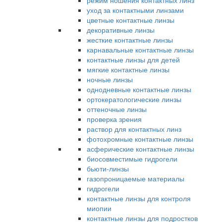
режим ношения контактных линз
уход за контактными линзами
цветные контактные линзы
декоративные линзы
жесткие контактные линзы
карнавальные контактные линзы
контактные линзы для детей
мягкие контактные линзы
ночные линзы
однодневные контактные линзы
ортокератологические линзы
оттеночные линзы
проверка зрения
раствор для контактных линз
фотохромные контактные линзы
асферические контактные линзы
биосовместимые гидрогели
бьюти-линзы
газопроницаемые материалы
гидрогели
контактные линзы для контроля
миопии
контактные линзы для подростков