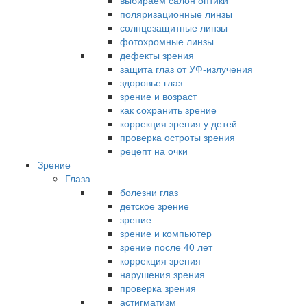
выбираем салон оптики
поляризационные линзы
солнцезащитные линзы
фотохромные линзы
дефекты зрения
защита глаз от УФ-излучения
здоровье глаз
зрение и возраст
как сохранить зрение
коррекция зрения у детей
проверка остроты зрения
рецепт на очки
Зрение
Глаза
болезни глаз
детское зрение
зрение
зрение и компьютер
зрение после 40 лет
коррекция зрения
нарушения зрения
проверка зрения
астигматизм