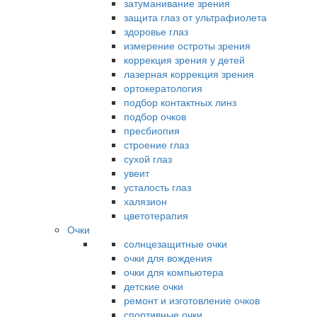
затуманивание зрения
защита глаз от ультрафиолета
здоровье глаз
измерение остроты зрения
коррекция зрения у детей
лазерная коррекция зрения
ортокератология
подбор контактных линз
подбор очков
пресбиопия
строение глаз
сухой глаз
увеит
усталость глаз
халязион
цветотерапия
Очки
солнцезащитные очки
очки для вождения
очки для компьютера
детские очки
ремонт и изготовление очков
спортивные очки