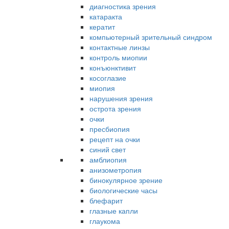
диагностика зрения
катаракта
кератит
компьютерный зрительный синдром
контактные линзы
контроль миопии
конъюнктивит
косоглазие
миопия
нарушения зрения
острота зрения
очки
пресбиопия
рецепт на очки
синий свет
амблиопия
анизометропия
бинокулярное зрение
биологические часы
блефарит
глазные капли
глаукома