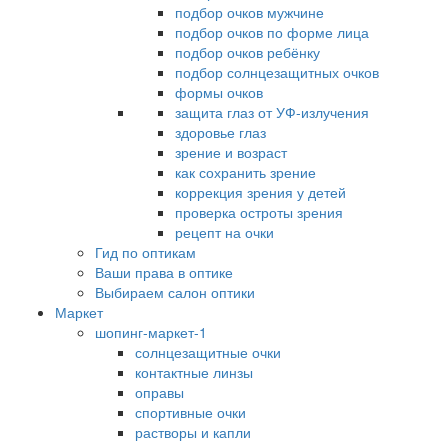
подбор очков мужчине
подбор очков по форме лица
подбор очков ребёнку
подбор солнцезащитных очков
формы очков
защита глаз от УФ-излучения
здоровье глаз
зрение и возраст
как сохранить зрение
коррекция зрения у детей
проверка остроты зрения
рецепт на очки
Гид по оптикам
Ваши права в оптике
Выбираем салон оптики
Маркет
шопинг-маркет-1
солнцезащитные очки
контактные линзы
оправы
спортивные очки
растворы и капли