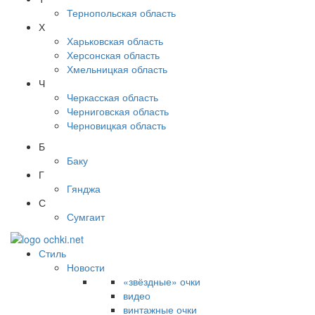
Тернопольская область
Х
Харьковская область
Херсонская область
Хмельницкая область
Ч
Черкасская область
Черниговская область
Черновицкая область
Б
Баку
Г
Гянджа
С
Сумгаит
Стиль
Новости
«звёздные» очки
видео
винтажные очки