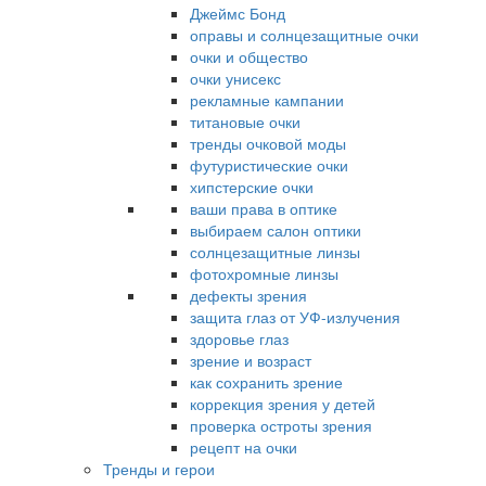
Джеймс Бонд
оправы и солнцезащитные очки
очки и общество
очки унисекс
рекламные кампании
титановые очки
тренды очковой моды
футуристические очки
хипстерские очки
ваши права в оптике
выбираем салон оптики
солнцезащитные линзы
фотохромные линзы
дефекты зрения
защита глаз от УФ-излучения
здоровье глаз
зрение и возраст
как сохранить зрение
коррекция зрения у детей
проверка остроты зрения
рецепт на очки
Тренды и герои