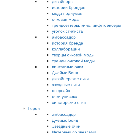
дизайнеры
истории брендов
мода подиумов
очковая мода
трендсеттеры, кино, инфлюенсеры
уголок стилиста
амбассадор
история бренда
коллаборации
творцы очковой моды
тренды очковой моды
винтажные очки
Джеймс Бонд
дизайнерские очки
звездные очки
оверсайз
очки унисекс
хипстерские очки
Герои
амбассадор
Джеймс Бонд
Звёздные очки
Интервью со звёздами