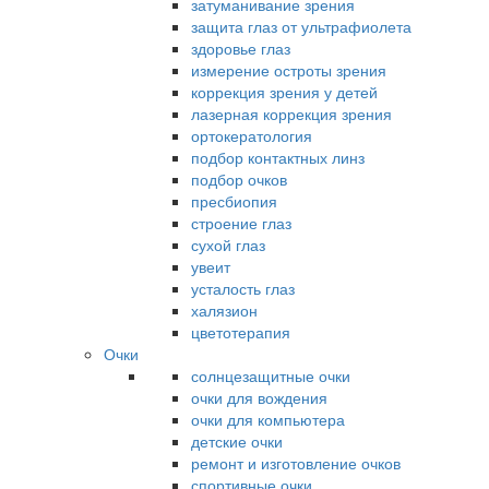
затуманивание зрения
защита глаз от ультрафиолета
здоровье глаз
измерение остроты зрения
коррекция зрения у детей
лазерная коррекция зрения
ортокератология
подбор контактных линз
подбор очков
пресбиопия
строение глаз
сухой глаз
увеит
усталость глаз
халязион
цветотерапия
Очки
солнцезащитные очки
очки для вождения
очки для компьютера
детские очки
ремонт и изготовление очков
спортивные очки