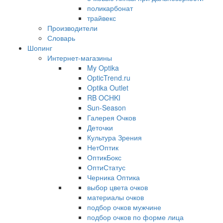
поликарбонат
трайвекс
Производители
Словарь
Шопинг
Интернет-магазины
My Optika
OpticTrend.ru
Optika Outlet
RB OCHKI
Sun-Season
Галерея Очков
Деточки
Культура Зрения
НетОптик
ОптикБокс
ОптиСтатус
Черника Оптика
выбор цвета очков
материалы очков
подбор очков мужчине
подбор очков по форме лица