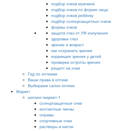
подбор очков мужчине
подбор очков по форме лица
подбор очков ребёнку
подбор солнцезащитных очков
формы очков
защита глаз от УФ-излучения
здоровье глаз
зрение и возраст
как сохранить зрение
коррекция зрения у детей
проверка остроты зрения
рецепт на очки
Гид по оптикам
Ваши права в оптике
Выбираем салон оптики
Маркет
шопинг-маркет-1
солнцезащитные очки
контактные линзы
оправы
спортивные очки
растворы и капли