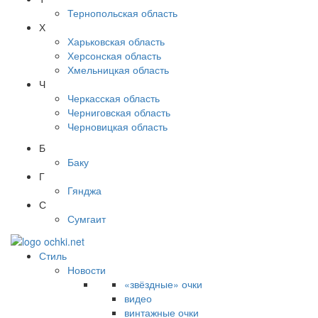
Тернопольская область
Х
Харьковская область
Херсонская область
Хмельницкая область
Ч
Черкасская область
Черниговская область
Черновицкая область
Б
Баку
Г
Гянджа
С
Сумгаит
Стиль
Новости
«звёздные» очки
видео
винтажные очки