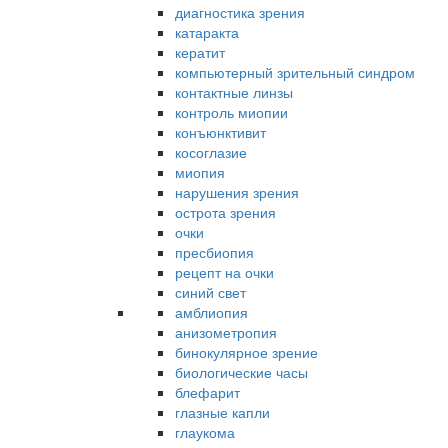
диагностика зрения
катаракта
кератит
компьютерный зрительный синдром
контактные линзы
контроль миопии
конъюнктивит
косоглазие
миопия
нарушения зрения
острота зрения
очки
пресбиопия
рецепт на очки
синий свет
амблиопия
анизометропия
бинокулярное зрение
биологические часы
блефарит
глазные капли
глаукома