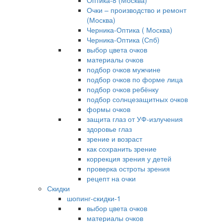
Оптика-8 (Москва)
Очки – производство и ремонт
(Москва)
Черника-Оптика ( Москва)
Черника-Оптика (Спб)
выбор цвета очков
материалы очков
подбор очков мужчине
подбор очков по форме лица
подбор очков ребёнку
подбор солнцезащитных очков
формы очков
защита глаз от УФ-излучения
здоровье глаз
зрение и возраст
как сохранить зрение
коррекция зрения у детей
проверка остроты зрения
рецепт на очки
Скидки
шопинг-скидки-1
выбор цвета очков
материалы очков