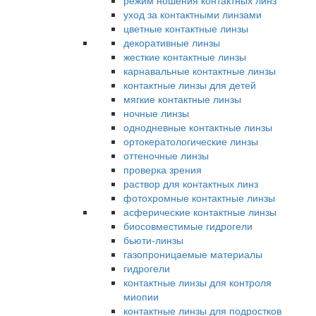
режим ношения контактных линз
уход за контактными линзами
цветные контактные линзы
декоративные линзы
жесткие контактные линзы
карнавальные контактные линзы
контактные линзы для детей
мягкие контактные линзы
ночные линзы
однодневные контактные линзы
ортокератологические линзы
оттеночные линзы
проверка зрения
раствор для контактных линз
фотохромные контактные линзы
асферические контактные линзы
биосовместимые гидрогели
бьюти-линзы
газопроницаемые материалы
гидрогели
контактные линзы для контроля
миопии
контактные линзы для подростков