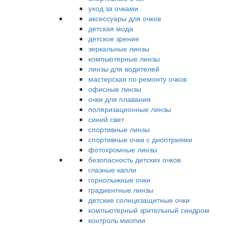
уход за очками
аксессуары для очков
детская мода
детское зрение
зеркальные линзы
компьютерные линзы
линзы для водителей
мастерская по ремонту очков
офисные линзы
очки для плавания
поляризационные линзы
синий свет
спортивные линзы
спортивные очки с диоптриями
фотохромные линзы
безопасность детских очков
глазные капли
горнолыжные очки
градиентные линзы
детские солнцезащитные очки
компьютерный зрительный синдром
контроль миопии