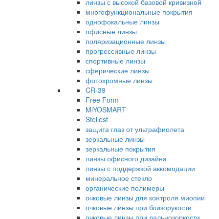
линзы с высокой базовой кривизной
многофункциональные покрытия
однофокальные линзы
офисные линзы
поляризационные линзы
прогрессивные линзы
спортивные линзы
сферические линзы
фотохромные линзы
CR-39
Free Form
MiYOSMART
Stellest
защита глаз от ультрафиолета
зеркальные линзы
зеркальные покрытия
линзы офисного дизайна
линзы с поддержкой аккомодации
минеральное стекло
органические полимеры
очковые линзы для контроля миопии
очковые линзы при близорукости
очковые линзы при дальнозоркости