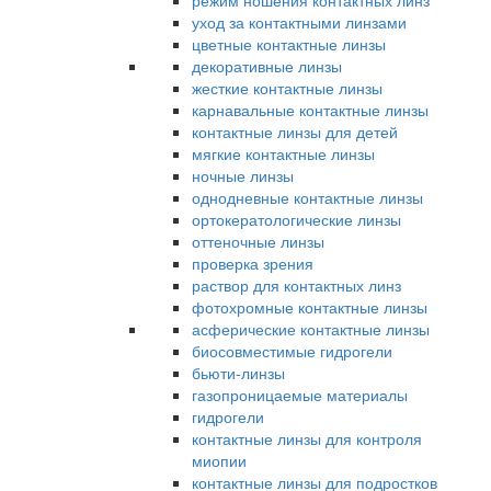
режим ношения контактных линз
уход за контактными линзами
цветные контактные линзы
декоративные линзы
жесткие контактные линзы
карнавальные контактные линзы
контактные линзы для детей
мягкие контактные линзы
ночные линзы
однодневные контактные линзы
ортокератологические линзы
оттеночные линзы
проверка зрения
раствор для контактных линз
фотохромные контактные линзы
асферические контактные линзы
биосовместимые гидрогели
бьюти-линзы
газопроницаемые материалы
гидрогели
контактные линзы для контроля
миопии
контактные линзы для подростков