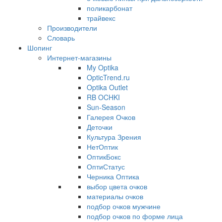
поликарбонат
трайвекс
Производители
Словарь
Шопинг
Интернет-магазины
My Optika
OpticTrend.ru
Optika Outlet
RB OCHKI
Sun-Season
Галерея Очков
Деточки
Культура Зрения
НетОптик
ОптикБокс
ОптиСтатус
Черника Оптика
выбор цвета очков
материалы очков
подбор очков мужчине
подбор очков по форме лица