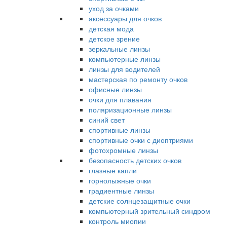
уход за очками
аксессуары для очков
детская мода
детское зрение
зеркальные линзы
компьютерные линзы
линзы для водителей
мастерская по ремонту очков
офисные линзы
очки для плавания
поляризационные линзы
синий свет
спортивные линзы
спортивные очки с диоптриями
фотохромные линзы
безопасность детских очков
глазные капли
горнолыжные очки
градиентные линзы
детские солнцезащитные очки
компьютерный зрительный синдром
контроль миопии