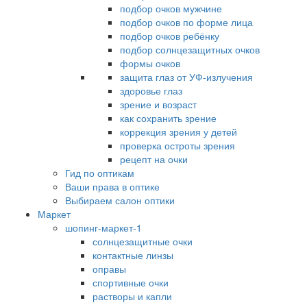
подбор очков мужчине
подбор очков по форме лица
подбор очков ребёнку
подбор солнцезащитных очков
формы очков
защита глаз от УФ-излучения
здоровье глаз
зрение и возраст
как сохранить зрение
коррекция зрения у детей
проверка остроты зрения
рецепт на очки
Гид по оптикам
Ваши права в оптике
Выбираем салон оптики
Маркет
шопинг-маркет-1
солнцезащитные очки
контактные линзы
оправы
спортивные очки
растворы и капли