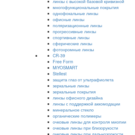
линзы с высокой базовой кривизной
многофункциональные покрытия
однофокальные линзы
офисные линзы
поляризационные линзы
прогрессивные линзы
спортивные линзы
сферические линзы
фотохромные линзы
CR-39
Free Form
MiYOSMART
Stellest
защита глаз от ультрафиолета
зеркальные линзы
зеркальные покрытия
линзы офисного дизайна
линзы с поддержкой аккомодации
минеральное стекло
органические полимеры
очковые линзы для контроля миопии
очковые линзы при близорукости
очковые линзы при дальнозоркости