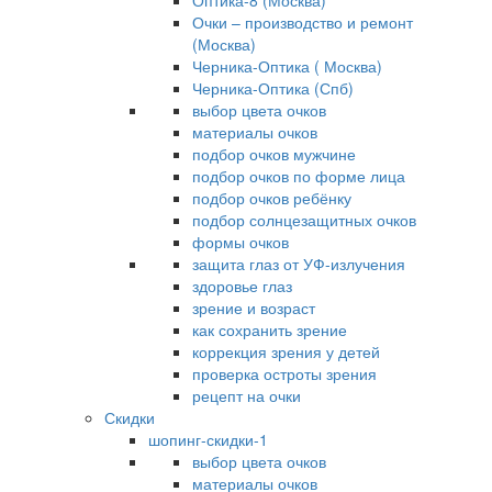
Оптика-8 (Москва)
Очки – производство и ремонт
(Москва)
Черника-Оптика ( Москва)
Черника-Оптика (Спб)
выбор цвета очков
материалы очков
подбор очков мужчине
подбор очков по форме лица
подбор очков ребёнку
подбор солнцезащитных очков
формы очков
защита глаз от УФ-излучения
здоровье глаз
зрение и возраст
как сохранить зрение
коррекция зрения у детей
проверка остроты зрения
рецепт на очки
Скидки
шопинг-скидки-1
выбор цвета очков
материалы очков