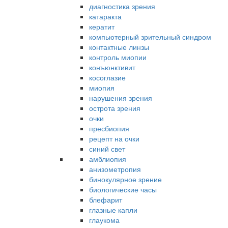
диагностика зрения
катаракта
кератит
компьютерный зрительный синдром
контактные линзы
контроль миопии
конъюнктивит
косоглазие
миопия
нарушения зрения
острота зрения
очки
пресбиопия
рецепт на очки
синий свет
амблиопия
анизометропия
бинокулярное зрение
биологические часы
блефарит
глазные капли
глаукома