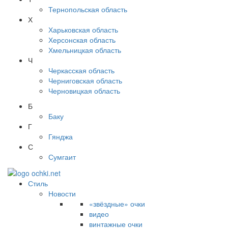
Тернопольская область
Х
Харьковская область
Херсонская область
Хмельницкая область
Ч
Черкасская область
Черниговская область
Черновицкая область
Б
Баку
Г
Гянджа
С
Сумгаит
Стиль
Новости
«звёздные» очки
видео
винтажные очки