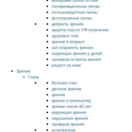
выбираем салон оптики
поляризационные линзы
солнцезащитные линзы
фотохромные линзы
дефекты зрения
защита глаз от УФ-излучения
здоровье глаз
зрение и возраст
как сохранить зрение
коррекция зрения у детей
проверка остроты зрения
рецепт на очки
Зрение
Глаза
болезни глаз
детское зрение
зрение
зрение и компьютер
зрение после 40 лет
коррекция зрения
нарушения зрения
проверка зрения
астигматизм