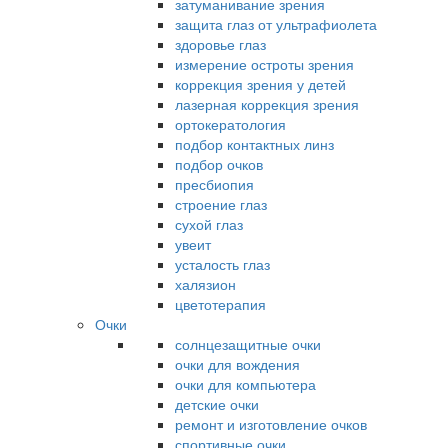
затуманивание зрения
защита глаз от ультрафиолета
здоровье глаз
измерение остроты зрения
коррекция зрения у детей
лазерная коррекция зрения
ортокератология
подбор контактных линз
подбор очков
пресбиопия
строение глаз
сухой глаз
увеит
усталость глаз
халязион
цветотерапия
Очки
солнцезащитные очки
очки для вождения
очки для компьютера
детские очки
ремонт и изготовление очков
спортивные очки