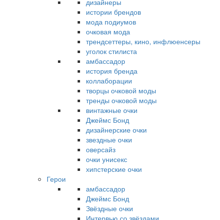
дизайнеры
истории брендов
мода подиумов
очковая мода
трендсеттеры, кино, инфлюенсеры
уголок стилиста
амбассадор
история бренда
коллаборации
творцы очковой моды
тренды очковой моды
винтажные очки
Джеймс Бонд
дизайнерские очки
звездные очки
оверсайз
очки унисекс
хипстерские очки
Герои
амбассадор
Джеймс Бонд
Звёздные очки
Интервью со звёздами