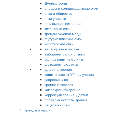
Джеймс Бонд
оправы и солнцезащитные очки
очки и общество
очки унисекс
рекламные кампании
титановые очки
тренды очковой моды
футуристические очки
хипстерские очки
ваши права в оптике
выбираем салон оптики
солнцезащитные линзы
фотохромные линзы
дефекты зрения
защита глаз от УФ-излучения
здоровье глаз
зрение и возраст
как сохранить зрение
коррекция зрения у детей
проверка остроты зрения
рецепт на очки
Тренды и герои