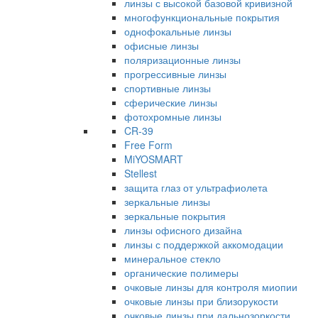
линзы с высокой базовой кривизной
многофункциональные покрытия
однофокальные линзы
офисные линзы
поляризационные линзы
прогрессивные линзы
спортивные линзы
сферические линзы
фотохромные линзы
CR-39
Free Form
MiYOSMART
Stellest
защита глаз от ультрафиолета
зеркальные линзы
зеркальные покрытия
линзы офисного дизайна
линзы с поддержкой аккомодации
минеральное стекло
органические полимеры
очковые линзы для контроля миопии
очковые линзы при близорукости
очковые линзы при дальнозоркости