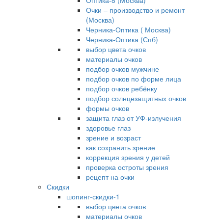
Оптика-8 (Москва)
Очки – производство и ремонт
(Москва)
Черника-Оптика ( Москва)
Черника-Оптика (Спб)
выбор цвета очков
материалы очков
подбор очков мужчине
подбор очков по форме лица
подбор очков ребёнку
подбор солнцезащитных очков
формы очков
защита глаз от УФ-излучения
здоровье глаз
зрение и возраст
как сохранить зрение
коррекция зрения у детей
проверка остроты зрения
рецепт на очки
Скидки
шопинг-скидки-1
выбор цвета очков
материалы очков