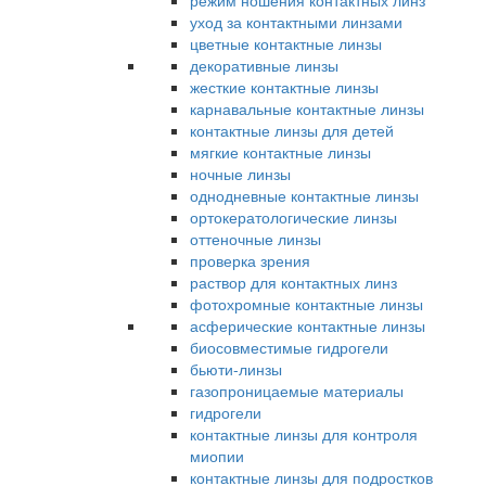
режим ношения контактных линз
уход за контактными линзами
цветные контактные линзы
декоративные линзы
жесткие контактные линзы
карнавальные контактные линзы
контактные линзы для детей
мягкие контактные линзы
ночные линзы
однодневные контактные линзы
ортокератологические линзы
оттеночные линзы
проверка зрения
раствор для контактных линз
фотохромные контактные линзы
асферические контактные линзы
биосовместимые гидрогели
бьюти-линзы
газопроницаемые материалы
гидрогели
контактные линзы для контроля
миопии
контактные линзы для подростков