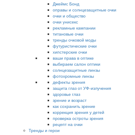
Джеймс Бонд
оправы и солнцезащитные очки
очки и общество
очки унисекс
рекламные кампании
титановые очки
тренды очковой моды
футуристические очки
хипстерские очки
ваши права в оптике
выбираем салон оптики
солнцезащитные линзы
фотохромные линзы
дефекты зрения
защита глаз от УФ-излучения
здоровье глаз
зрение и возраст
как сохранить зрение
коррекция зрения у детей
проверка остроты зрения
рецепт на очки
Тренды и герои