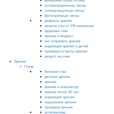
выбираем салон оптики
поляризационные линзы
солнцезащитные линзы
фотохромные линзы
дефекты зрения
защита глаз от УФ-излучения
здоровье глаз
зрение и возраст
как сохранить зрение
коррекция зрения у детей
проверка остроты зрения
рецепт на очки
Зрение
Глаза
болезни глаз
детское зрение
зрение
зрение и компьютер
зрение после 40 лет
коррекция зрения
нарушения зрения
проверка зрения
астигматизм