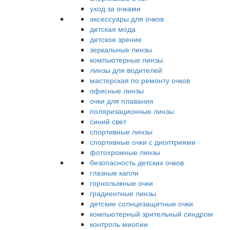
уход за очками
аксессуары для очков
детская мода
детское зрение
зеркальные линзы
компьютерные линзы
линзы для водителей
мастерская по ремонту очков
офисные линзы
очки для плавания
поляризационные линзы
синий свет
спортивные линзы
спортивные очки с диоптриями
фотохромные линзы
безопасность детских очков
глазные капли
горнолыжные очки
градиентные линзы
детские солнцезащитные очки
компьютерный зрительный синдром
контроль миопии