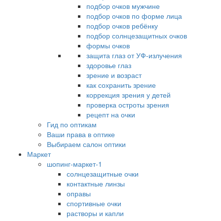
подбор очков мужчине
подбор очков по форме лица
подбор очков ребёнку
подбор солнцезащитных очков
формы очков
защита глаз от УФ-излучения
здоровье глаз
зрение и возраст
как сохранить зрение
коррекция зрения у детей
проверка остроты зрения
рецепт на очки
Гид по оптикам
Ваши права в оптике
Выбираем салон оптики
Маркет
шопинг-маркет-1
солнцезащитные очки
контактные линзы
оправы
спортивные очки
растворы и капли