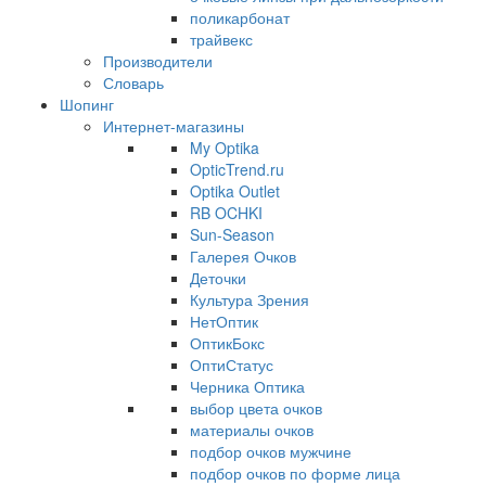
поликарбонат
трайвекс
Производители
Словарь
Шопинг
Интернет-магазины
My Optika
OpticTrend.ru
Optika Outlet
RB OCHKI
Sun-Season
Галерея Очков
Деточки
Культура Зрения
НетОптик
ОптикБокс
ОптиСтатус
Черника Оптика
выбор цвета очков
материалы очков
подбор очков мужчине
подбор очков по форме лица