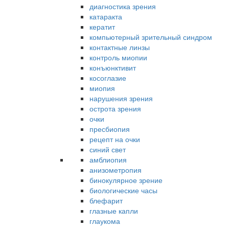
диагностика зрения
катаракта
кератит
компьютерный зрительный синдром
контактные линзы
контроль миопии
конъюнктивит
косоглазие
миопия
нарушения зрения
острота зрения
очки
пресбиопия
рецепт на очки
синий свет
амблиопия
анизометропия
бинокулярное зрение
биологические часы
блефарит
глазные капли
глаукома