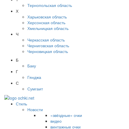
Тернопольская область
Х
Харьковская область
Херсонская область
Хмельницкая область
Ч
Черкасская область
Черниговская область
Черновицкая область
Б
Баку
Г
Гянджа
С
Сумгаит
Стиль
Новости
«звёздные» очки
видео
винтажные очки