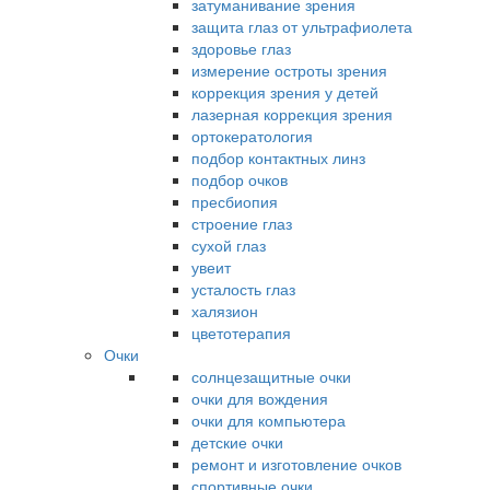
затуманивание зрения
защита глаз от ультрафиолета
здоровье глаз
измерение остроты зрения
коррекция зрения у детей
лазерная коррекция зрения
ортокератология
подбор контактных линз
подбор очков
пресбиопия
строение глаз
сухой глаз
увеит
усталость глаз
халязион
цветотерапия
Очки
солнцезащитные очки
очки для вождения
очки для компьютера
детские очки
ремонт и изготовление очков
спортивные очки