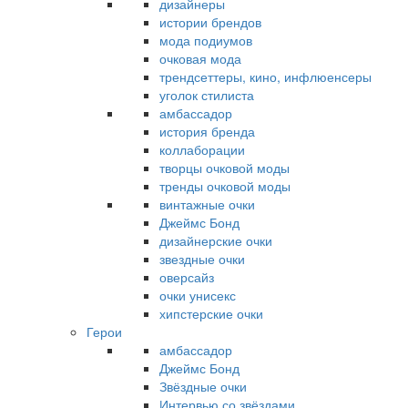
дизайнеры
истории брендов
мода подиумов
очковая мода
трендсеттеры, кино, инфлюенсеры
уголок стилиста
амбассадор
история бренда
коллаборации
творцы очковой моды
тренды очковой моды
винтажные очки
Джеймс Бонд
дизайнерские очки
звездные очки
оверсайз
очки унисекс
хипстерские очки
Герои
амбассадор
Джеймс Бонд
Звёздные очки
Интервью со звёздами