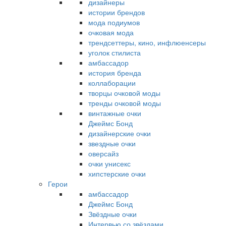
дизайнеры
истории брендов
мода подиумов
очковая мода
трендсеттеры, кино, инфлюенсеры
уголок стилиста
амбассадор
история бренда
коллаборации
творцы очковой моды
тренды очковой моды
винтажные очки
Джеймс Бонд
дизайнерские очки
звездные очки
оверсайз
очки унисекс
хипстерские очки
Герои
амбассадор
Джеймс Бонд
Звёздные очки
Интервью со звёздами