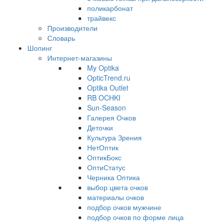
поликарбонат
трайвекс
Производители
Словарь
Шопинг
Интернет-магазины
My Optika
OpticTrend.ru
Optika Outlet
RB OCHKI
Sun-Season
Галерея Очков
Деточки
Культура Зрения
НетОптик
ОптикБокс
ОптиСтатус
Черника Оптика
выбор цвета очков
материалы очков
подбор очков мужчине
подбор очков по форме лица