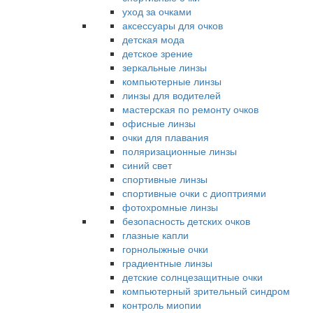
уход за очками
аксессуары для очков
детская мода
детское зрение
зеркальные линзы
компьютерные линзы
линзы для водителей
мастерская по ремонту очков
офисные линзы
очки для плавания
поляризационные линзы
синий свет
спортивные линзы
спортивные очки с диоптриями
фотохромные линзы
безопасность детских очков
глазные капли
горнолыжные очки
градиентные линзы
детские солнцезащитные очки
компьютерный зрительный синдром
контроль миопии