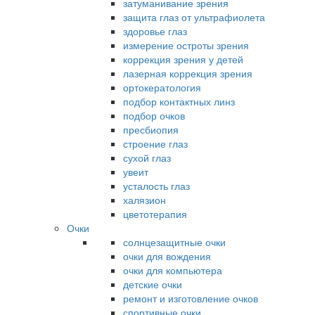
затуманивание зрения
защита глаз от ультрафиолета
здоровье глаз
измерение остроты зрения
коррекция зрения у детей
лазерная коррекция зрения
ортокератология
подбор контактных линз
подбор очков
пресбиопия
строение глаз
сухой глаз
увеит
усталость глаз
халязион
цветотерапия
Очки
солнцезащитные очки
очки для вождения
очки для компьютера
детские очки
ремонт и изготовление очков
спортивные очки