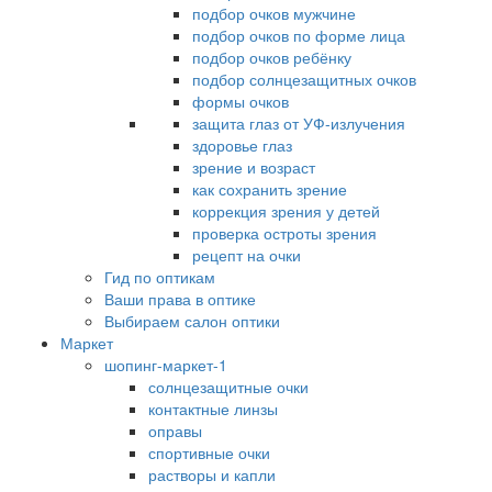
подбор очков мужчине
подбор очков по форме лица
подбор очков ребёнку
подбор солнцезащитных очков
формы очков
защита глаз от УФ-излучения
здоровье глаз
зрение и возраст
как сохранить зрение
коррекция зрения у детей
проверка остроты зрения
рецепт на очки
Гид по оптикам
Ваши права в оптике
Выбираем салон оптики
Маркет
шопинг-маркет-1
солнцезащитные очки
контактные линзы
оправы
спортивные очки
растворы и капли