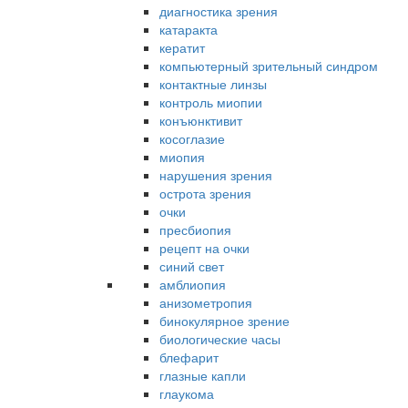
диагностика зрения
катаракта
кератит
компьютерный зрительный синдром
контактные линзы
контроль миопии
конъюнктивит
косоглазие
миопия
нарушения зрения
острота зрения
очки
пресбиопия
рецепт на очки
синий свет
амблиопия
анизометропия
бинокулярное зрение
биологические часы
блефарит
глазные капли
глаукома