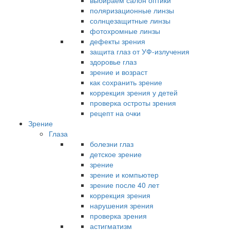
выбираем салон оптики
поляризационные линзы
солнцезащитные линзы
фотохромные линзы
дефекты зрения
защита глаз от УФ-излучения
здоровье глаз
зрение и возраст
как сохранить зрение
коррекция зрения у детей
проверка остроты зрения
рецепт на очки
Зрение
Глаза
болезни глаз
детское зрение
зрение
зрение и компьютер
зрение после 40 лет
коррекция зрения
нарушения зрения
проверка зрения
астигматизм