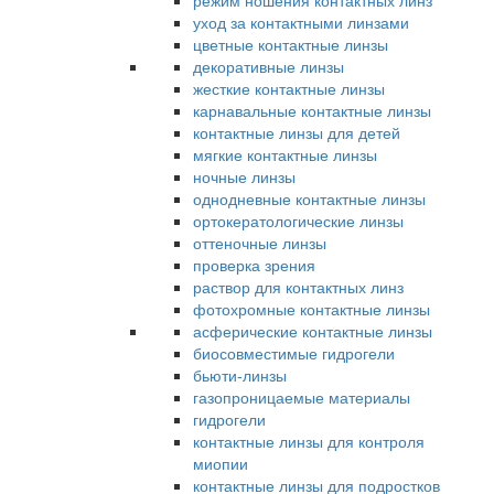
режим ношения контактных линз
уход за контактными линзами
цветные контактные линзы
декоративные линзы
жесткие контактные линзы
карнавальные контактные линзы
контактные линзы для детей
мягкие контактные линзы
ночные линзы
однодневные контактные линзы
ортокератологические линзы
оттеночные линзы
проверка зрения
раствор для контактных линз
фотохромные контактные линзы
асферические контактные линзы
биосовместимые гидрогели
бьюти-линзы
газопроницаемые материалы
гидрогели
контактные линзы для контроля
миопии
контактные линзы для подростков