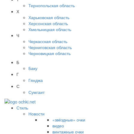
Тернопольская область
Х
Харьковская область
Херсонская область
Хмельницкая область
Ч
Черкасская область
Черниговская область
Черновицкая область
Б
Баку
Г
Гянджа
С
Сумгаит
Стиль
Новости
«звёздные» очки
видео
винтажные очки