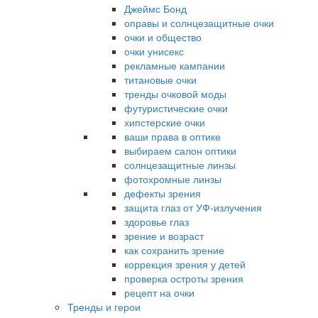
Джеймс Бонд
оправы и солнцезащитные очки
очки и общество
очки унисекс
рекламные кампании
титановые очки
тренды очковой моды
футуристические очки
хипстерские очки
ваши права в оптике
выбираем салон оптики
солнцезащитные линзы
фотохромные линзы
дефекты зрения
защита глаз от УФ-излучения
здоровье глаз
зрение и возраст
как сохранить зрение
коррекция зрения у детей
проверка остроты зрения
рецепт на очки
Тренды и герои