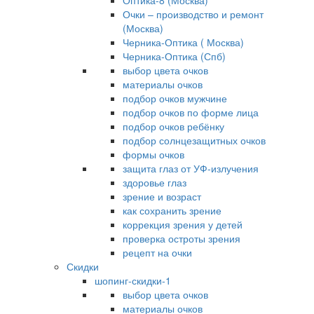
Оптика-8 (Москва)
Очки – производство и ремонт
(Москва)
Черника-Оптика ( Москва)
Черника-Оптика (Спб)
выбор цвета очков
материалы очков
подбор очков мужчине
подбор очков по форме лица
подбор очков ребёнку
подбор солнцезащитных очков
формы очков
защита глаз от УФ-излучения
здоровье глаз
зрение и возраст
как сохранить зрение
коррекция зрения у детей
проверка остроты зрения
рецепт на очки
Скидки
шопинг-скидки-1
выбор цвета очков
материалы очков