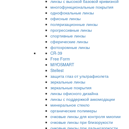
линзы с высокой базовой кривизной
многофункциональные покрытия
однофокальные линзы
офисные линзы
поляризационные линзы
прогрессивные линзы
спортивные линзы
сферические линзы
фотохромные линзы
CR-39
Free Form
MiYOSMART
Stellest
защита глаз от ультрафиолета
зеркальные линзы
зеркальные покрытия
линзы офисного дизайна
линзы с поддержкой аккомодации
минеральное стекло
органические полимеры
очковые линзы для контроля миопии
очковые линзы при близорукости
очковые линзы при дальнозоркости