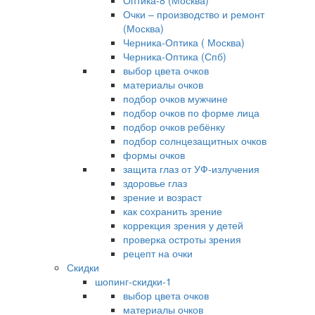
Оптика-8 (Москва)
Очки – производство и ремонт
(Москва)
Черника-Оптика ( Москва)
Черника-Оптика (Спб)
выбор цвета очков
материалы очков
подбор очков мужчине
подбор очков по форме лица
подбор очков ребёнку
подбор солнцезащитных очков
формы очков
защита глаз от УФ-излучения
здоровье глаз
зрение и возраст
как сохранить зрение
коррекция зрения у детей
проверка остроты зрения
рецепт на очки
Скидки
шопинг-скидки-1
выбор цвета очков
материалы очков