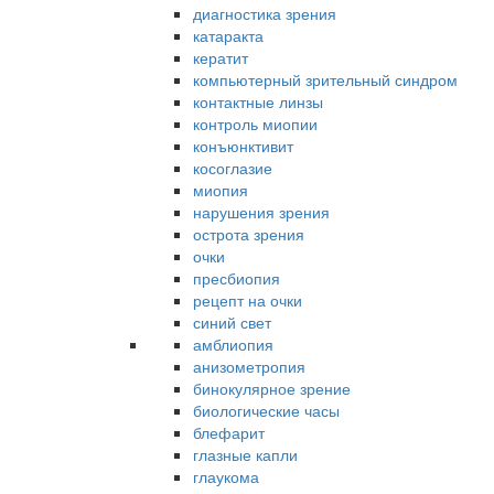
диагностика зрения
катаракта
кератит
компьютерный зрительный синдром
контактные линзы
контроль миопии
конъюнктивит
косоглазие
миопия
нарушения зрения
острота зрения
очки
пресбиопия
рецепт на очки
синий свет
амблиопия
анизометропия
бинокулярное зрение
биологические часы
блефарит
глазные капли
глаукома