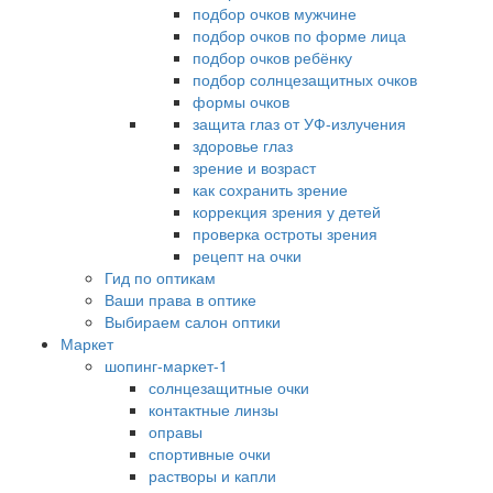
подбор очков мужчине
подбор очков по форме лица
подбор очков ребёнку
подбор солнцезащитных очков
формы очков
защита глаз от УФ-излучения
здоровье глаз
зрение и возраст
как сохранить зрение
коррекция зрения у детей
проверка остроты зрения
рецепт на очки
Гид по оптикам
Ваши права в оптике
Выбираем салон оптики
Маркет
шопинг-маркет-1
солнцезащитные очки
контактные линзы
оправы
спортивные очки
растворы и капли