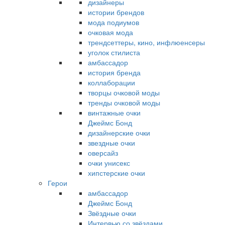
дизайнеры
истории брендов
мода подиумов
очковая мода
трендсеттеры, кино, инфлюенсеры
уголок стилиста
амбассадор
история бренда
коллаборации
творцы очковой моды
тренды очковой моды
винтажные очки
Джеймс Бонд
дизайнерские очки
звездные очки
оверсайз
очки унисекс
хипстерские очки
Герои
амбассадор
Джеймс Бонд
Звёздные очки
Интервью со звёздами