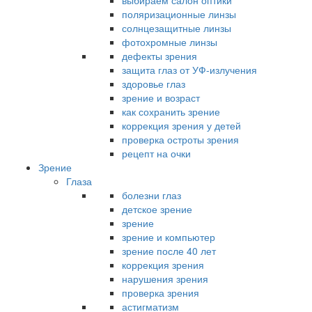
выбираем салон оптики
поляризационные линзы
солнцезащитные линзы
фотохромные линзы
дефекты зрения
защита глаз от УФ-излучения
здоровье глаз
зрение и возраст
как сохранить зрение
коррекция зрения у детей
проверка остроты зрения
рецепт на очки
Зрение
Глаза
болезни глаз
детское зрение
зрение
зрение и компьютер
зрение после 40 лет
коррекция зрения
нарушения зрения
проверка зрения
астигматизм