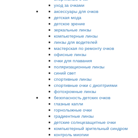
уход за очками
аксессуары для очков
детская мода
детское зрение
зеркальные линзы
компьютерные линзы
линзы для водителей
мастерская по ремонту очков
офисные линзы
очки для плавания
поляризационные линзы
синий свет
спортивные линзы
спортивные очки с диоптриями
фотохромные линзы
безопасность детских очков
глазные капли
горнолыжные очки
градиентные линзы
детские солнцезащитные очки
компьютерный зрительный синдром
контроль миопии