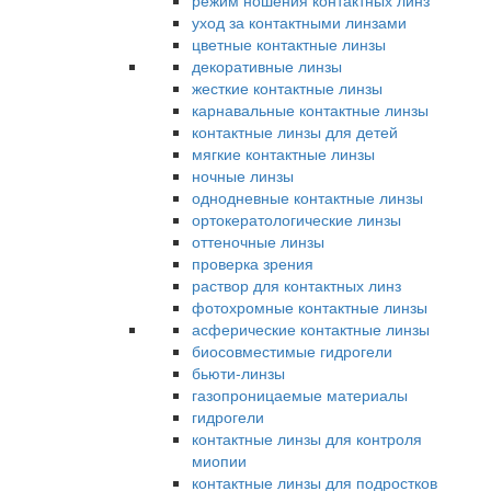
режим ношения контактных линз
уход за контактными линзами
цветные контактные линзы
декоративные линзы
жесткие контактные линзы
карнавальные контактные линзы
контактные линзы для детей
мягкие контактные линзы
ночные линзы
однодневные контактные линзы
ортокератологические линзы
оттеночные линзы
проверка зрения
раствор для контактных линз
фотохромные контактные линзы
асферические контактные линзы
биосовместимые гидрогели
бьюти-линзы
газопроницаемые материалы
гидрогели
контактные линзы для контроля
миопии
контактные линзы для подростков