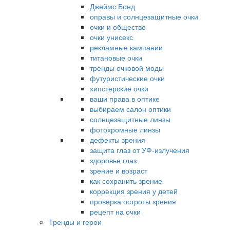
Джеймс Бонд
оправы и солнцезащитные очки
очки и общество
очки унисекс
рекламные кампании
титановые очки
тренды очковой моды
футуристические очки
хипстерские очки
ваши права в оптике
выбираем салон оптики
солнцезащитные линзы
фотохромные линзы
дефекты зрения
защита глаз от УФ-излучения
здоровье глаз
зрение и возраст
как сохранить зрение
коррекция зрения у детей
проверка остроты зрения
рецепт на очки
Тренды и герои