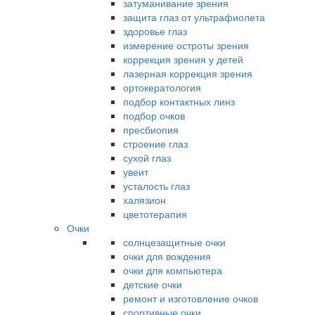
затуманивание зрения
защита глаз от ультрафиолета
здоровье глаз
измерение остроты зрения
коррекция зрения у детей
лазерная коррекция зрения
ортокератология
подбор контактных линз
подбор очков
пресбиопия
строение глаз
сухой глаз
увеит
усталость глаз
халязион
цветотерапия
Очки
солнцезащитные очки
очки для вождения
очки для компьютера
детские очки
ремонт и изготовление очков
спортивные очки