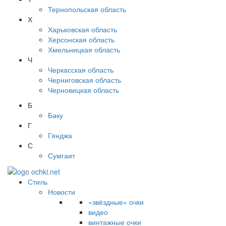
Тернопольская область
Х
Харьковская область
Херсонская область
Хмельницкая область
Ч
Черкасская область
Черниговская область
Черновицкая область
Б
Баку
Г
Гянджа
С
Сумгаит
Стиль
Новости
«звёздные» очки
видео
винтажные очки