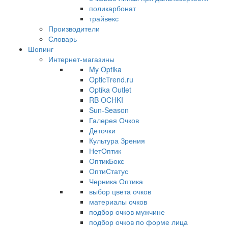
поликарбонат
трайвекс
Производители
Словарь
Шопинг
Интернет-магазины
My Optika
OpticTrend.ru
Optika Outlet
RB OCHKI
Sun-Season
Галерея Очков
Деточки
Культура Зрения
НетОптик
ОптикБокс
ОптиСтатус
Черника Оптика
выбор цвета очков
материалы очков
подбор очков мужчине
подбор очков по форме лица