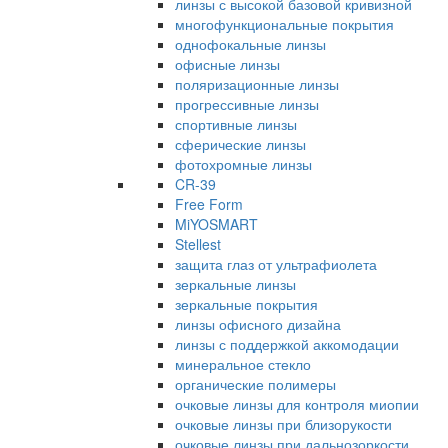
линзы с высокой базовой кривизной
многофункциональные покрытия
однофокальные линзы
офисные линзы
поляризационные линзы
прогрессивные линзы
спортивные линзы
сферические линзы
фотохромные линзы
CR-39
Free Form
MiYOSMART
Stellest
защита глаз от ультрафиолета
зеркальные линзы
зеркальные покрытия
линзы офисного дизайна
линзы с поддержкой аккомодации
минеральное стекло
органические полимеры
очковые линзы для контроля миопии
очковые линзы при близорукости
очковые линзы при дальнозоркости