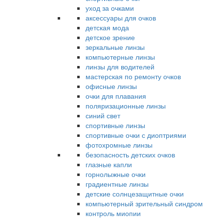
уход за очками
аксессуары для очков
детская мода
детское зрение
зеркальные линзы
компьютерные линзы
линзы для водителей
мастерская по ремонту очков
офисные линзы
очки для плавания
поляризационные линзы
синий свет
спортивные линзы
спортивные очки с диоптриями
фотохромные линзы
безопасность детских очков
глазные капли
горнолыжные очки
градиентные линзы
детские солнцезащитные очки
компьютерный зрительный синдром
контроль миопии