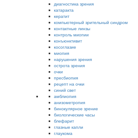
диагностика зрения
катаракта
кератит
компьютерный зрительный синдром
контактные линзы
контроль миопии
конъюнктивит
косоглазие
миопия
нарушения зрения
острота зрения
очки
пресбиопия
рецепт на очки
синий свет
амблиопия
анизометропия
бинокулярное зрение
биологические часы
блефарит
глазные капли
глаукома