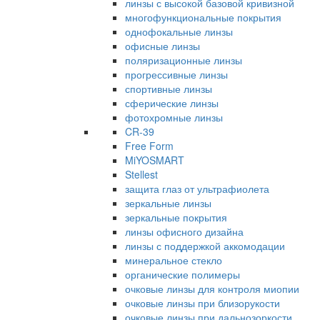
линзы с высокой базовой кривизной
многофункциональные покрытия
однофокальные линзы
офисные линзы
поляризационные линзы
прогрессивные линзы
спортивные линзы
сферические линзы
фотохромные линзы
CR-39
Free Form
MiYOSMART
Stellest
защита глаз от ультрафиолета
зеркальные линзы
зеркальные покрытия
линзы офисного дизайна
линзы с поддержкой аккомодации
минеральное стекло
органические полимеры
очковые линзы для контроля миопии
очковые линзы при близорукости
очковые линзы при дальнозоркости