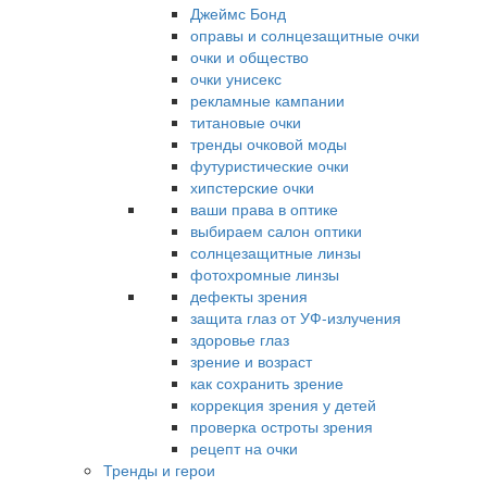
Джеймс Бонд
оправы и солнцезащитные очки
очки и общество
очки унисекс
рекламные кампании
титановые очки
тренды очковой моды
футуристические очки
хипстерские очки
ваши права в оптике
выбираем салон оптики
солнцезащитные линзы
фотохромные линзы
дефекты зрения
защита глаз от УФ-излучения
здоровье глаз
зрение и возраст
как сохранить зрение
коррекция зрения у детей
проверка остроты зрения
рецепт на очки
Тренды и герои