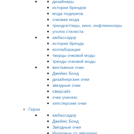
дизайнеры
истории брендов
мода подиумов
очковая мода
трендсеттеры, кино, инфлюенсеры
уголок стилиста
амбассадор
история бренда
коллаборации
творцы очковой моды
тренды очковой моды
винтажные очки
Джеймс Бонд
дизайнерские очки
звездные очки
оверсайз
очки унисекс
хипстерские очки
Герои
амбассадор
Джеймс Бонд
Звёздные очки
Интервью со звёздами