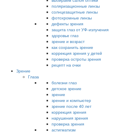
выбираем салон оптики
поляризационные линзы
солнцезащитные линзы
фотохромные линзы
дефекты зрения
защита глаз от УФ-излучения
здоровье глаз
зрение и возраст
как сохранить зрение
коррекция зрения у детей
проверка остроты зрения
рецепт на очки
Зрение
Глаза
болезни глаз
детское зрение
зрение
зрение и компьютер
зрение после 40 лет
коррекция зрения
нарушения зрения
проверка зрения
астигматизм