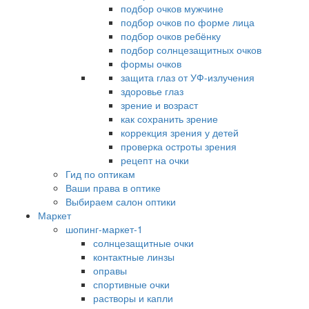
подбор очков мужчине
подбор очков по форме лица
подбор очков ребёнку
подбор солнцезащитных очков
формы очков
защита глаз от УФ-излучения
здоровье глаз
зрение и возраст
как сохранить зрение
коррекция зрения у детей
проверка остроты зрения
рецепт на очки
Гид по оптикам
Ваши права в оптике
Выбираем салон оптики
Маркет
шопинг-маркет-1
солнцезащитные очки
контактные линзы
оправы
спортивные очки
растворы и капли