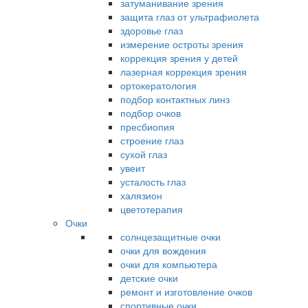
затуманивание зрения
защита глаз от ультрафиолета
здоровье глаз
измерение остроты зрения
коррекция зрения у детей
лазерная коррекция зрения
ортокератология
подбор контактных линз
подбор очков
пресбиопия
строение глаз
сухой глаз
увеит
усталость глаз
халязион
цветотерапия
Очки
солнцезащитные очки
очки для вождения
очки для компьютера
детские очки
ремонт и изготовление очков
спортивные очки