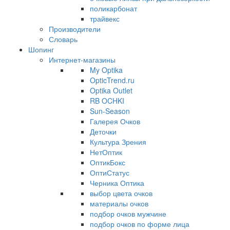
поликарбонат
трайвекс
Производители
Словарь
Шопинг
Интернет-магазины
My Optika
OpticTrend.ru
Optika Outlet
RB OCHKI
Sun-Season
Галерея Очков
Деточки
Культура Зрения
НетОптик
ОптикБокс
ОптиСтатус
Черника Оптика
выбор цвета очков
материалы очков
подбор очков мужчине
подбор очков по форме лица