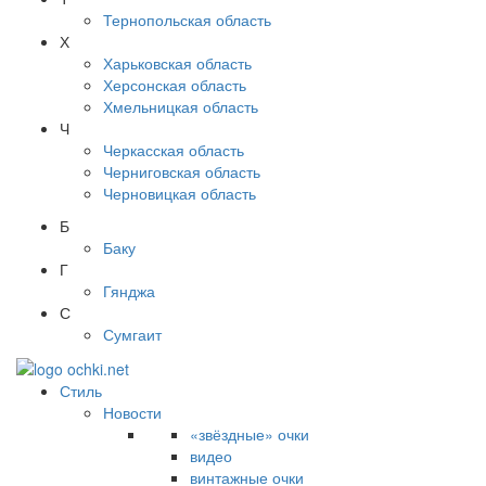
Тернопольская область
Х
Харьковская область
Херсонская область
Хмельницкая область
Ч
Черкасская область
Черниговская область
Черновицкая область
Б
Баку
Г
Гянджа
С
Сумгаит
Стиль
Новости
«звёздные» очки
видео
винтажные очки