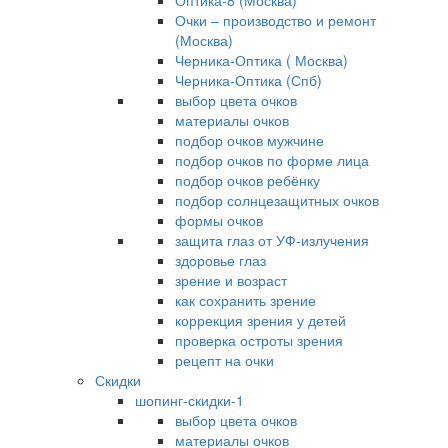
Оптика-8 (Москва)
Очки – производство и ремонт
(Москва)
Черника-Оптика ( Москва)
Черника-Оптика (Спб)
выбор цвета очков
материалы очков
подбор очков мужчине
подбор очков по форме лица
подбор очков ребёнку
подбор солнцезащитных очков
формы очков
защита глаз от УФ-излучения
здоровье глаз
зрение и возраст
как сохранить зрение
коррекция зрения у детей
проверка остроты зрения
рецепт на очки
Скидки
шопинг-скидки-1
выбор цвета очков
материалы очков