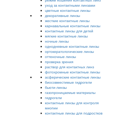
режим ношения контактных линз
уход за контактными линзами
цветные контактные линзы
декоративные линзы
жесткие контактные линзы
карнавальные контактные линзы
контактные линзы для детей
мягкие контактные линзы
ночные линзы
однодневные контактные линзы
ортокератологические линзы
оттеночные линзы
проверка зрения
раствор для контактных линз
фотохромные контактные линзы
асферические контактные линзы
биосовместимые гидрогели
бьюти-линзы
газопроницаемые материалы
гидрогели
контактные линзы для контроля
миопии
контактные линзы для подростков