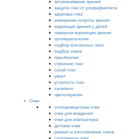
затуманивание зрения
защита глаз от ультрафиолета
здоровье глаз
измерение остроты зрения
коррекция зрения у детей
лазерная коррекция зрения
ортокератология
подбор контактных линз
подбор очков
пресбиопия
строение глаз
сухой глаз
увеит
усталость глаз
халязион
цветотерапия
Очки
солнцезащитные очки
очки для вождения
очки для компьютера
детские очки
ремонт и изготовление очков
спортивные очки