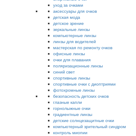
уход за очками
аксессуары для очков
детская мода
детское зрение
зеркальные линзы
компьютерные линзы
линзы для водителей
мастерская по ремонту очков
офисные линзы
очки для плавания
поляризационные линзы
синий свет
спортивные линзы
спортивные очки с диоптриями
фотохромные линзы
безопасность детских очков
глазные капли
горнолыжные очки
градиентные линзы
детские солнцезащитные очки
компьютерный зрительный синдром
контроль миопии