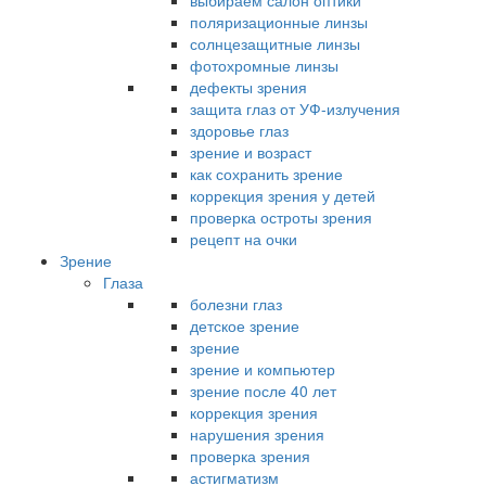
выбираем салон оптики
поляризационные линзы
солнцезащитные линзы
фотохромные линзы
дефекты зрения
защита глаз от УФ-излучения
здоровье глаз
зрение и возраст
как сохранить зрение
коррекция зрения у детей
проверка остроты зрения
рецепт на очки
Зрение
Глаза
болезни глаз
детское зрение
зрение
зрение и компьютер
зрение после 40 лет
коррекция зрения
нарушения зрения
проверка зрения
астигматизм