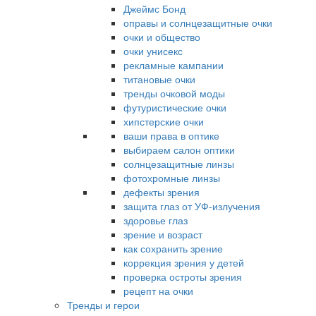
Джеймс Бонд
оправы и солнцезащитные очки
очки и общество
очки унисекс
рекламные кампании
титановые очки
тренды очковой моды
футуристические очки
хипстерские очки
ваши права в оптике
выбираем салон оптики
солнцезащитные линзы
фотохромные линзы
дефекты зрения
защита глаз от УФ-излучения
здоровье глаз
зрение и возраст
как сохранить зрение
коррекция зрения у детей
проверка остроты зрения
рецепт на очки
Тренды и герои