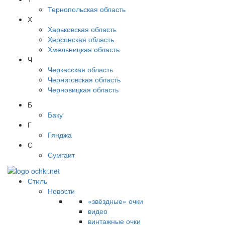
Тернопольская область
Х
Харьковская область
Херсонская область
Хмельницкая область
Ч
Черкасская область
Черниговская область
Черновицкая область
Б
Баку
Г
Гянджа
С
Сумгаит
Стиль
Новости
«звёздные» очки
видео
винтажные очки