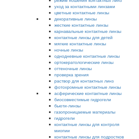
режим ношения контактных линз
уход за контактными линзами
цветные контактные линзы
декоративные линзы
жесткие контактные линзы
карнавальные контактные линзы
контактные линзы для детей
мягкие контактные линзы
ночные линзы
однодневные контактные линзы
ортокератологические линзы
оттеночные линзы
проверка зрения
раствор для контактных линз
фотохромные контактные линзы
асферические контактные линзы
биосовместимые гидрогели
бьюти-линзы
газопроницаемые материалы
гидрогели
контактные линзы для контроля
миопии
контактные линзы для подростков