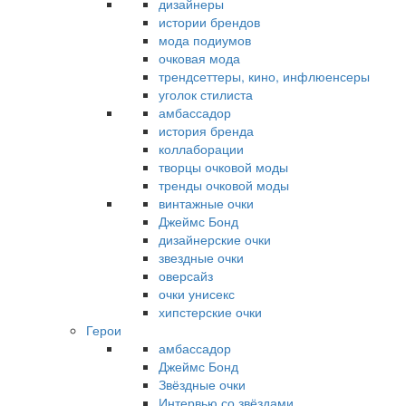
дизайнеры
истории брендов
мода подиумов
очковая мода
трендсеттеры, кино, инфлюенсеры
уголок стилиста
амбассадор
история бренда
коллаборации
творцы очковой моды
тренды очковой моды
винтажные очки
Джеймс Бонд
дизайнерские очки
звездные очки
оверсайз
очки унисекс
хипстерские очки
Герои
амбассадор
Джеймс Бонд
Звёздные очки
Интервью со звёздами