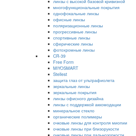
линзы с высокой базовой кривизной
многофункциональные покрытия
однофокальные линзы
офисные линзы
поляризационные линзы
прогрессивные линзы
спортивные линзы
сферические линзы
фотохромные линзы
CR-39
Free Form
MiYOSMART
Stellest
защита глаз от ультрафиолета
зеркальные линзы
зеркальные покрытия
линзы офисного дизайна
линзы с поддержкой аккомодации
минеральное стекло
органические полимеры
очковые линзы для контроля миопии
очковые линзы при близорукости
очковые линзы при дальнозоркости