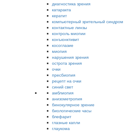
диагностика зрения
катаракта
кератит
компьютерный зрительный синдром
контактные линзы
контроль миопии
конъюнктивит
косоглазие
миопия
нарушения зрения
острота зрения
очки
пресбиопия
рецепт на очки
синий свет
амблиопия
анизометропия
бинокулярное зрение
биологические часы
блефарит
глазные капли
глаукома