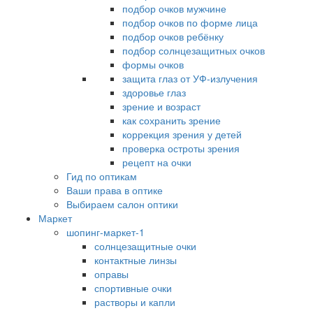
подбор очков мужчине
подбор очков по форме лица
подбор очков ребёнку
подбор солнцезащитных очков
формы очков
защита глаз от УФ-излучения
здоровье глаз
зрение и возраст
как сохранить зрение
коррекция зрения у детей
проверка остроты зрения
рецепт на очки
Гид по оптикам
Ваши права в оптике
Выбираем салон оптики
Маркет
шопинг-маркет-1
солнцезащитные очки
контактные линзы
оправы
спортивные очки
растворы и капли