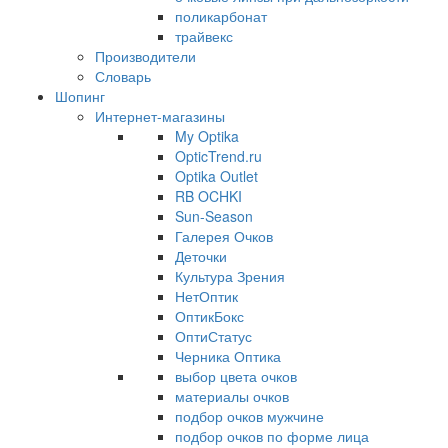
поликарбонат
трайвекс
Производители
Словарь
Шопинг
Интернет-магазины
My Optika
OpticTrend.ru
Optika Outlet
RB OCHKI
Sun-Season
Галерея Очков
Деточки
Культура Зрения
НетОптик
ОптикБокс
ОптиСтатус
Черника Оптика
выбор цвета очков
материалы очков
подбор очков мужчине
подбор очков по форме лица