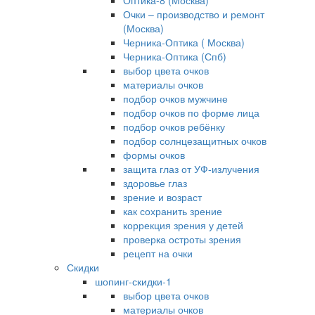
Оптика-8 (Москва)
Очки – производство и ремонт
(Москва)
Черника-Оптика ( Москва)
Черника-Оптика (Спб)
выбор цвета очков
материалы очков
подбор очков мужчине
подбор очков по форме лица
подбор очков ребёнку
подбор солнцезащитных очков
формы очков
защита глаз от УФ-излучения
здоровье глаз
зрение и возраст
как сохранить зрение
коррекция зрения у детей
проверка остроты зрения
рецепт на очки
Скидки
шопинг-скидки-1
выбор цвета очков
материалы очков