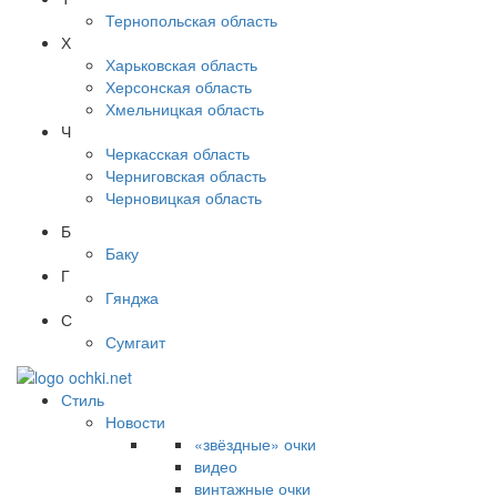
Тернопольская область
Х
Харьковская область
Херсонская область
Хмельницкая область
Ч
Черкасская область
Черниговская область
Черновицкая область
Б
Баку
Г
Гянджа
С
Сумгаит
Стиль
Новости
«звёздные» очки
видео
винтажные очки