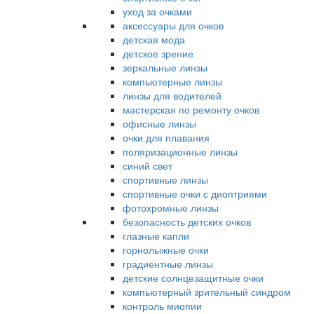
уход за очками
аксессуары для очков
детская мода
детское зрение
зеркальные линзы
компьютерные линзы
линзы для водителей
мастерская по ремонту очков
офисные линзы
очки для плавания
поляризационные линзы
синий свет
спортивные линзы
спортивные очки с диоптриями
фотохромные линзы
безопасность детских очков
глазные капли
горнолыжные очки
градиентные линзы
детские солнцезащитные очки
компьютерный зрительный синдром
контроль миопии