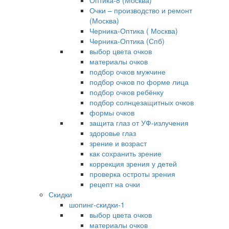
Оптика-8 (Москва)
Очки – производство и ремонт
(Москва)
Черника-Оптика ( Москва)
Черника-Оптика (Спб)
выбор цвета очков
материалы очков
подбор очков мужчине
подбор очков по форме лица
подбор очков ребёнку
подбор солнцезащитных очков
формы очков
защита глаз от УФ-излучения
здоровье глаз
зрение и возраст
как сохранить зрение
коррекция зрения у детей
проверка остроты зрения
рецепт на очки
Скидки
шопинг-скидки-1
выбор цвета очков
материалы очков