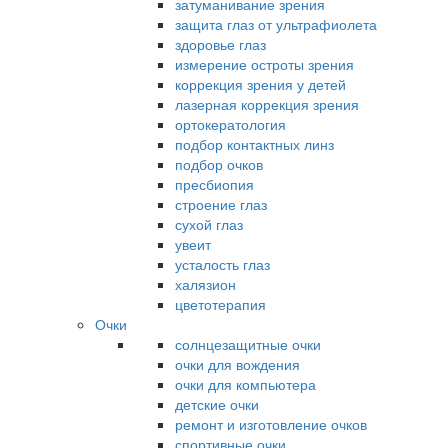
затуманивание зрения
защита глаз от ультрафиолета
здоровье глаз
измерение остроты зрения
коррекция зрения у детей
лазерная коррекция зрения
ортокератология
подбор контактных линз
подбор очков
пресбиопия
строение глаз
сухой глаз
увеит
усталость глаз
халязион
цветотерапия
Очки
солнцезащитные очки
очки для вождения
очки для компьютера
детские очки
ремонт и изготовление очков
спортивные очки