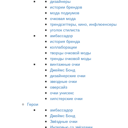
дизайнеры
истории брендов
мода подиумов
очковая мода
трендсеттеры, кино, инфлюенсеры
уголок стилиста
амбассадор
история бренда
коллаборации
творцы очковой моды
тренды очковой моды
винтажные очки
Джеймс Бонд
дизайнерские очки
звездные очки
оверсайз
очки унисекс
хипстерские очки
Герои
амбассадор
Джеймс Бонд
Звёздные очки
Интервью со звёздами