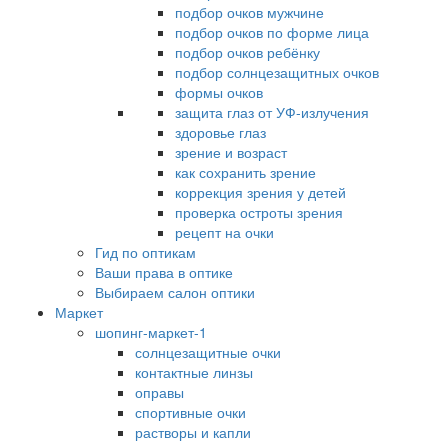
подбор очков мужчине
подбор очков по форме лица
подбор очков ребёнку
подбор солнцезащитных очков
формы очков
защита глаз от УФ-излучения
здоровье глаз
зрение и возраст
как сохранить зрение
коррекция зрения у детей
проверка остроты зрения
рецепт на очки
Гид по оптикам
Ваши права в оптике
Выбираем салон оптики
Маркет
шопинг-маркет-1
солнцезащитные очки
контактные линзы
оправы
спортивные очки
растворы и капли