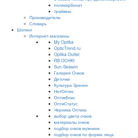
поликарбонат
трайвекс
Производители
Словарь
Шопинг
Интернет-магазины
My Optika
OpticTrend.ru
Optika Outlet
RB OCHKI
Sun-Season
Галерея Очков
Деточки
Культура Зрения
НетОптик
ОптикБокс
ОптиСтатус
Черника Оптика
выбор цвета очков
материалы очков
подбор очков мужчине
подбор очков по форме лица