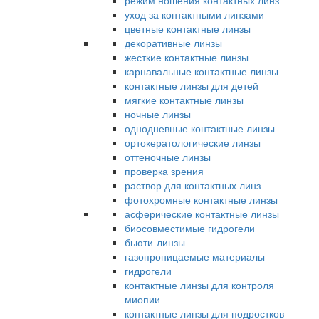
режим ношения контактных линз
уход за контактными линзами
цветные контактные линзы
декоративные линзы
жесткие контактные линзы
карнавальные контактные линзы
контактные линзы для детей
мягкие контактные линзы
ночные линзы
однодневные контактные линзы
ортокератологические линзы
оттеночные линзы
проверка зрения
раствор для контактных линз
фотохромные контактные линзы
асферические контактные линзы
биосовместимые гидрогели
бьюти-линзы
газопроницаемые материалы
гидрогели
контактные линзы для контроля
миопии
контактные линзы для подростков