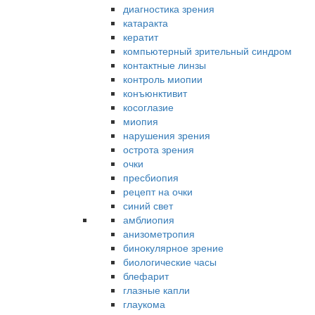
диагностика зрения
катаракта
кератит
компьютерный зрительный синдром
контактные линзы
контроль миопии
конъюнктивит
косоглазие
миопия
нарушения зрения
острота зрения
очки
пресбиопия
рецепт на очки
синий свет
амблиопия
анизометропия
бинокулярное зрение
биологические часы
блефарит
глазные капли
глаукома