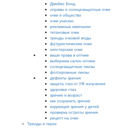
Джеймс Бонд
оправы и солнцезащитные очки
очки и общество
очки унисекс
рекламные кампании
титановые очки
тренды очковой моды
футуристические очки
хипстерские очки
ваши права в оптике
выбираем салон оптики
солнцезащитные линзы
фотохромные линзы
дефекты зрения
защита глаз от УФ-излучения
здоровье глаз
зрение и возраст
как сохранить зрение
коррекция зрения у детей
проверка остроты зрения
рецепт на очки
Тренды и герои