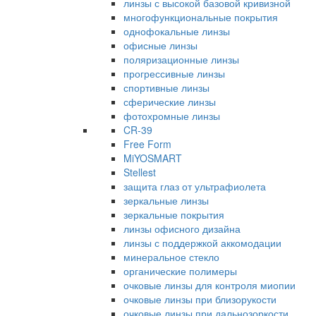
линзы с высокой базовой кривизной
многофункциональные покрытия
однофокальные линзы
офисные линзы
поляризационные линзы
прогрессивные линзы
спортивные линзы
сферические линзы
фотохромные линзы
CR-39
Free Form
MiYOSMART
Stellest
защита глаз от ультрафиолета
зеркальные линзы
зеркальные покрытия
линзы офисного дизайна
линзы с поддержкой аккомодации
минеральное стекло
органические полимеры
очковые линзы для контроля миопии
очковые линзы при близорукости
очковые линзы при дальнозоркости