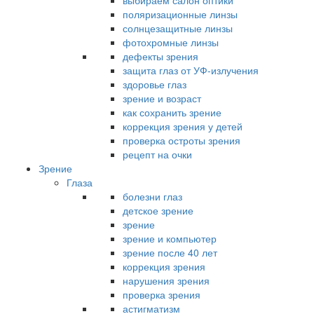
выбираем салон оптики
поляризационные линзы
солнцезащитные линзы
фотохромные линзы
дефекты зрения
защита глаз от УФ-излучения
здоровье глаз
зрение и возраст
как сохранить зрение
коррекция зрения у детей
проверка остроты зрения
рецепт на очки
Зрение
Глаза
болезни глаз
детское зрение
зрение
зрение и компьютер
зрение после 40 лет
коррекция зрения
нарушения зрения
проверка зрения
астигматизм