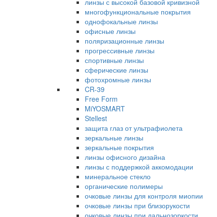
линзы с высокой базовой кривизной
многофункциональные покрытия
однофокальные линзы
офисные линзы
поляризационные линзы
прогрессивные линзы
спортивные линзы
сферические линзы
фотохромные линзы
CR-39
Free Form
MiYOSMART
Stellest
защита глаз от ультрафиолета
зеркальные линзы
зеркальные покрытия
линзы офисного дизайна
линзы с поддержкой аккомодации
минеральное стекло
органические полимеры
очковые линзы для контроля миопии
очковые линзы при близорукости
очковые линзы при дальнозоркости