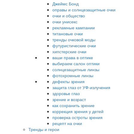
Джеймс Бонд
оправы и солнцезащитные очки
очки и общество
очки унисекс
рекламные кампании
титановые очки
тренды очковой моды
футуристические очки
хипстерские очки
ваши права в оптике
выбираем салон оптики
солнцезащитные линзы
фотохромные линзы
дефекты зрения
защита глаз от УФ-излучения
здоровье глаз
зрение и возраст
как сохранить зрение
коррекция зрения у детей
проверка остроты зрения
рецепт на очки
Тренды и герои