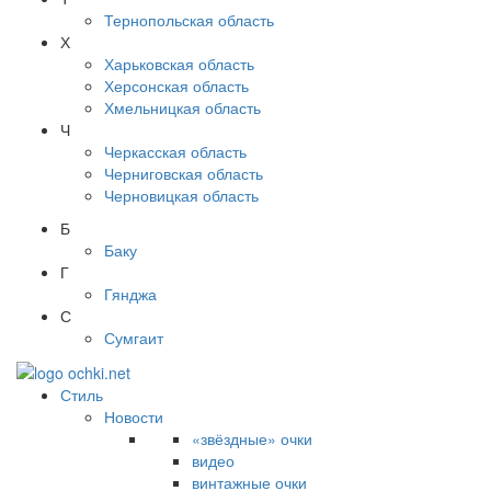
Тернопольская область
Х
Харьковская область
Херсонская область
Хмельницкая область
Ч
Черкасская область
Черниговская область
Черновицкая область
Б
Баку
Г
Гянджа
С
Сумгаит
Стиль
Новости
«звёздные» очки
видео
винтажные очки