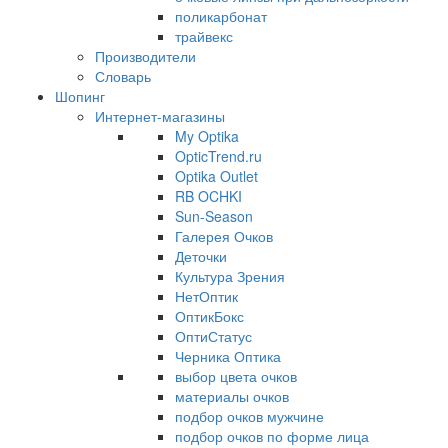
поликарбонат
трайвекс
Производители
Словарь
Шопинг
Интернет-магазины
My Optika
OpticTrend.ru
Optika Outlet
RB OCHKI
Sun-Season
Галерея Очков
Деточки
Культура Зрения
НетОптик
ОптикБокс
ОптиСтатус
Черника Оптика
выбор цвета очков
материалы очков
подбор очков мужчине
подбор очков по форме лица