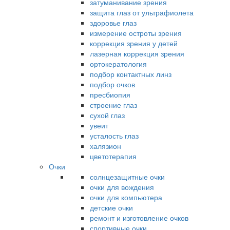
затуманивание зрения
защита глаз от ультрафиолета
здоровье глаз
измерение остроты зрения
коррекция зрения у детей
лазерная коррекция зрения
ортокератология
подбор контактных линз
подбор очков
пресбиопия
строение глаз
сухой глаз
увеит
усталость глаз
халязион
цветотерапия
Очки
солнцезащитные очки
очки для вождения
очки для компьютера
детские очки
ремонт и изготовление очков
спортивные очки