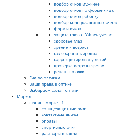
подбор очков мужчине
подбор очков по форме лица
подбор очков ребёнку
подбор солнцезащитных очков
формы очков
защита глаз от УФ-излучения
здоровье глаз
зрение и возраст
как сохранить зрение
коррекция зрения у детей
проверка остроты зрения
рецепт на очки
Гид по оптикам
Ваши права в оптике
Выбираем салон оптики
Маркет
шопинг-маркет-1
солнцезащитные очки
контактные линзы
оправы
спортивные очки
растворы и капли