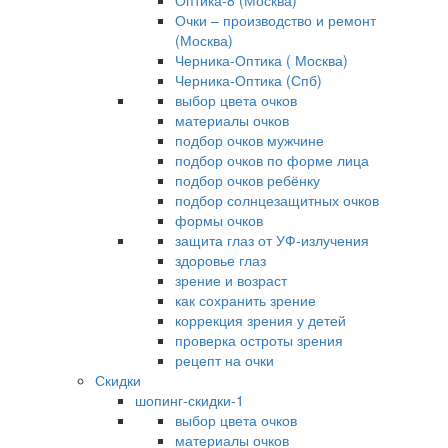
Оптика-8 (Москва)
Очки – производство и ремонт
(Москва)
Черника-Оптика ( Москва)
Черника-Оптика (Спб)
выбор цвета очков
материалы очков
подбор очков мужчине
подбор очков по форме лица
подбор очков ребёнку
подбор солнцезащитных очков
формы очков
защита глаз от УФ-излучения
здоровье глаз
зрение и возраст
как сохранить зрение
коррекция зрения у детей
проверка остроты зрения
рецепт на очки
Скидки
шопинг-скидки-1
выбор цвета очков
материалы очков