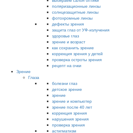
выбираем салон оптики
поляризационные линзы
солнцезащитные линзы
фотохромные линзы
дефекты зрения
защита глаз от УФ-излучения
здоровье глаз
зрение и возраст
как сохранить зрение
коррекция зрения у детей
проверка остроты зрения
рецепт на очки
Зрение
Глаза
болезни глаз
детское зрение
зрение
зрение и компьютер
зрение после 40 лет
коррекция зрения
нарушения зрения
проверка зрения
астигматизм