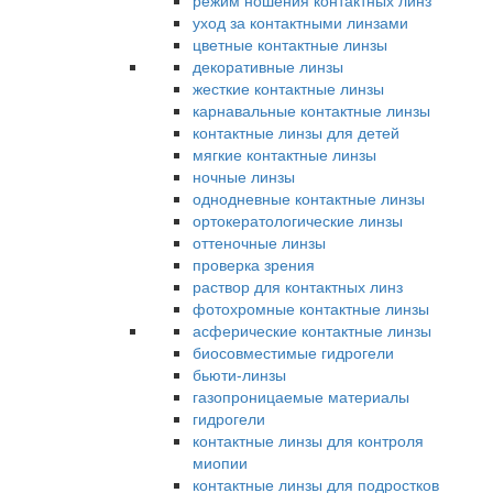
режим ношения контактных линз
уход за контактными линзами
цветные контактные линзы
декоративные линзы
жесткие контактные линзы
карнавальные контактные линзы
контактные линзы для детей
мягкие контактные линзы
ночные линзы
однодневные контактные линзы
ортокератологические линзы
оттеночные линзы
проверка зрения
раствор для контактных линз
фотохромные контактные линзы
асферические контактные линзы
биосовместимые гидрогели
бьюти-линзы
газопроницаемые материалы
гидрогели
контактные линзы для контроля
миопии
контактные линзы для подростков