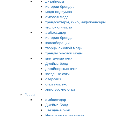
дизайнеры
истории брендов
мода подиумов
очковая мода
трендсеттеры, кино, инфлюенсеры
уголок стилиста
амбассадор
история бренда
коллаборации
творцы очковой моды
тренды очковой моды
винтажные очки
Джеймс Бонд
дизайнерские очки
звездные очки
оверсайз
очки унисекс
хипстерские очки
Герои
амбассадор
Джеймс Бонд
Звёздные очки
Интервью со звёздами