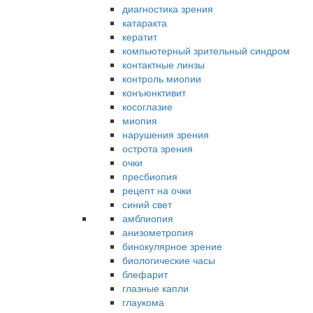
диагностика зрения
катаракта
кератит
компьютерный зрительный синдром
контактные линзы
контроль миопии
конъюнктивит
косоглазие
миопия
нарушения зрения
острота зрения
очки
пресбиопия
рецепт на очки
синий свет
амблиопия
анизометропия
бинокулярное зрение
биологические часы
блефарит
глазные капли
глаукома