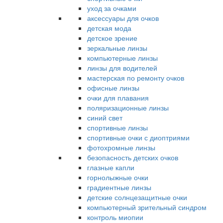
уход за очками
аксессуары для очков
детская мода
детское зрение
зеркальные линзы
компьютерные линзы
линзы для водителей
мастерская по ремонту очков
офисные линзы
очки для плавания
поляризационные линзы
синий свет
спортивные линзы
спортивные очки с диоптриями
фотохромные линзы
безопасность детских очков
глазные капли
горнолыжные очки
градиентные линзы
детские солнцезащитные очки
компьютерный зрительный синдром
контроль миопии