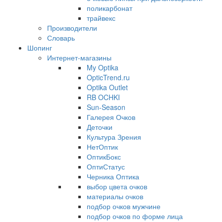
поликарбонат
трайвекс
Производители
Словарь
Шопинг
Интернет-магазины
My Optika
OpticTrend.ru
Optika Outlet
RB OCHKI
Sun-Season
Галерея Очков
Деточки
Культура Зрения
НетОптик
ОптикБокс
ОптиСтатус
Черника Оптика
выбор цвета очков
материалы очков
подбор очков мужчине
подбор очков по форме лица