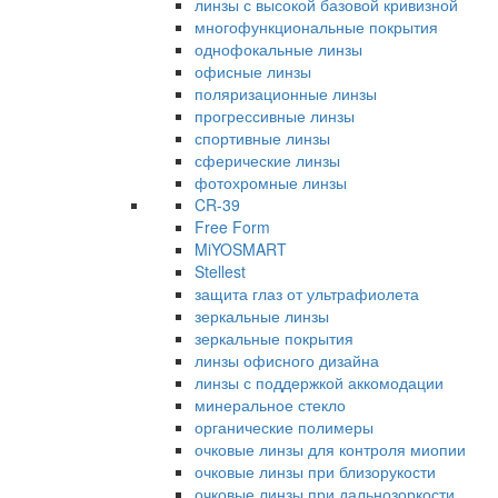
линзы с высокой базовой кривизной
многофункциональные покрытия
однофокальные линзы
офисные линзы
поляризационные линзы
прогрессивные линзы
спортивные линзы
сферические линзы
фотохромные линзы
CR-39
Free Form
MiYOSMART
Stellest
защита глаз от ультрафиолета
зеркальные линзы
зеркальные покрытия
линзы офисного дизайна
линзы с поддержкой аккомодации
минеральное стекло
органические полимеры
очковые линзы для контроля миопии
очковые линзы при близорукости
очковые линзы при дальнозоркости