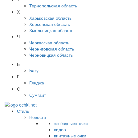
Тернопольская область
Х
Харьковская область
Херсонская область
Хмельницкая область
Ч
Черкасская область
Черниговская область
Черновицкая область
Б
Баку
Г
Гянджа
С
Сумгаит
Стиль
Новости
«звёздные» очки
видео
винтажные очки