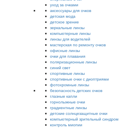
уход за очками
аксессуары для очков
детская мода
детское зрение
зеркальные линзы
компьютерные линзы
линзы для водителей
мастерская по ремонту очков
офисные линзы
очки для плавания
поляризационные линзы
синий свет
спортивные линзы
спортивные очки с диоптриями
фотохромные линзы
безопасность детских очков
глазные капли
горнолыжные очки
градиентные линзы
детские солнцезащитные очки
компьютерный зрительный синдром
контроль миопии