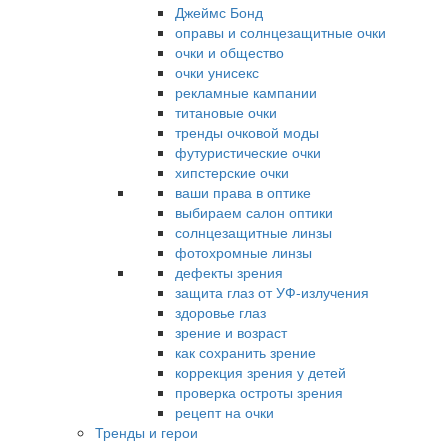
Джеймс Бонд
оправы и солнцезащитные очки
очки и общество
очки унисекс
рекламные кампании
титановые очки
тренды очковой моды
футуристические очки
хипстерские очки
ваши права в оптике
выбираем салон оптики
солнцезащитные линзы
фотохромные линзы
дефекты зрения
защита глаз от УФ-излучения
здоровье глаз
зрение и возраст
как сохранить зрение
коррекция зрения у детей
проверка остроты зрения
рецепт на очки
Тренды и герои