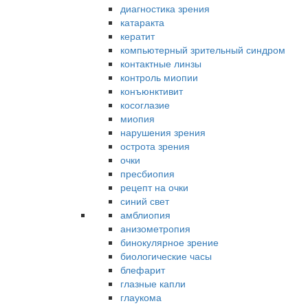
диагностика зрения
катаракта
кератит
компьютерный зрительный синдром
контактные линзы
контроль миопии
конъюнктивит
косоглазие
миопия
нарушения зрения
острота зрения
очки
пресбиопия
рецепт на очки
синий свет
амблиопия
анизометропия
бинокулярное зрение
биологические часы
блефарит
глазные капли
глаукома