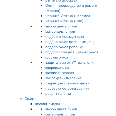
Оптика-8 (Москва)
Очки – производство и ремонт
(Москва)
Черника-Оптика ( Москва)
Черника-Оптика (Спб)
выбор цвета очков
материалы очков
подбор очков мужчине
подбор очков по форме лица
подбор очков ребёнку
подбор солнцезащитных очков
формы очков
защита глаз от УФ-излучения
здоровье глаз
зрение и возраст
как сохранить зрение
коррекция зрения у детей
проверка остроты зрения
рецепт на очки
Скидки
шопинг-скидки-1
выбор цвета очков
материалы очков