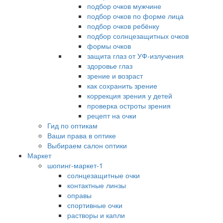
подбор очков мужчине
подбор очков по форме лица
подбор очков ребёнку
подбор солнцезащитных очков
формы очков
защита глаз от УФ-излучения
здоровье глаз
зрение и возраст
как сохранить зрение
коррекция зрения у детей
проверка остроты зрения
рецепт на очки
Гид по оптикам
Ваши права в оптике
Выбираем салон оптики
Маркет
шопинг-маркет-1
солнцезащитные очки
контактные линзы
оправы
спортивные очки
растворы и капли