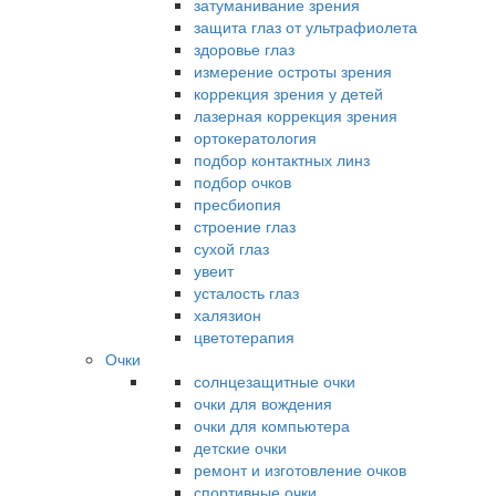
затуманивание зрения
защита глаз от ультрафиолета
здоровье глаз
измерение остроты зрения
коррекция зрения у детей
лазерная коррекция зрения
ортокератология
подбор контактных линз
подбор очков
пресбиопия
строение глаз
сухой глаз
увеит
усталость глаз
халязион
цветотерапия
Очки
солнцезащитные очки
очки для вождения
очки для компьютера
детские очки
ремонт и изготовление очков
спортивные очки