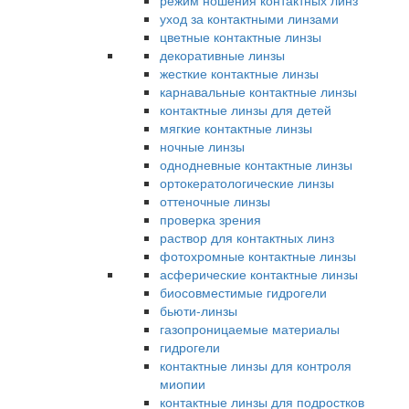
режим ношения контактных линз
уход за контактными линзами
цветные контактные линзы
декоративные линзы
жесткие контактные линзы
карнавальные контактные линзы
контактные линзы для детей
мягкие контактные линзы
ночные линзы
однодневные контактные линзы
ортокератологические линзы
оттеночные линзы
проверка зрения
раствор для контактных линз
фотохромные контактные линзы
асферические контактные линзы
биосовместимые гидрогели
бьюти-линзы
газопроницаемые материалы
гидрогели
контактные линзы для контроля
миопии
контактные линзы для подростков