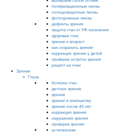
выбираем салон оптики
поляризационные линзы
солнцезащитные линзы
фотохромные линзы
дефекты зрения
защита глаз от УФ-излучения
здоровье глаз
зрение и возраст
как сохранить зрение
коррекция зрения у детей
проверка остроты зрения
рецепт на очки
Зрение
Глаза
болезни глаз
детское зрение
зрение
зрение и компьютер
зрение после 40 лет
коррекция зрения
нарушения зрения
проверка зрения
астигматизм