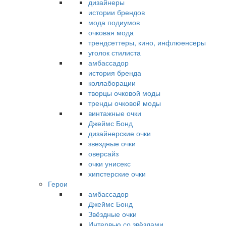
дизайнеры
истории брендов
мода подиумов
очковая мода
трендсеттеры, кино, инфлюенсеры
уголок стилиста
амбассадор
история бренда
коллаборации
творцы очковой моды
тренды очковой моды
винтажные очки
Джеймс Бонд
дизайнерские очки
звездные очки
оверсайз
очки унисекс
хипстерские очки
Герои
амбассадор
Джеймс Бонд
Звёздные очки
Интервью со звёздами