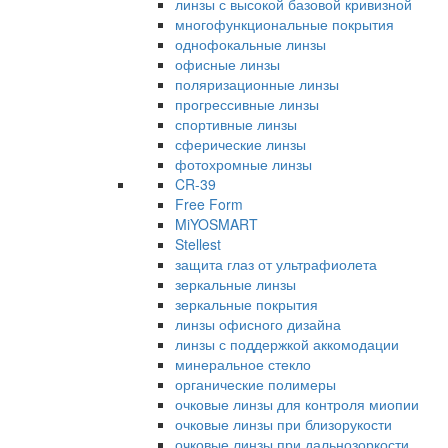
линзы с высокой базовой кривизной
многофункциональные покрытия
однофокальные линзы
офисные линзы
поляризационные линзы
прогрессивные линзы
спортивные линзы
сферические линзы
фотохромные линзы
CR-39
Free Form
MiYOSMART
Stellest
защита глаз от ультрафиолета
зеркальные линзы
зеркальные покрытия
линзы офисного дизайна
линзы с поддержкой аккомодации
минеральное стекло
органические полимеры
очковые линзы для контроля миопии
очковые линзы при близорукости
очковые линзы при дальнозоркости