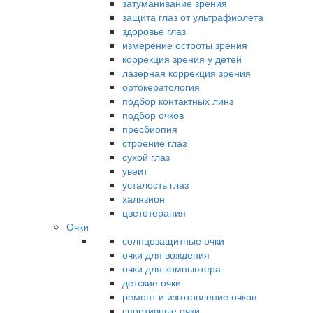
затуманивание зрения
защита глаз от ультрафиолета
здоровье глаз
измерение остроты зрения
коррекция зрения у детей
лазерная коррекция зрения
ортокератология
подбор контактных линз
подбор очков
пресбиопия
строение глаз
сухой глаз
увеит
усталость глаз
халязион
цветотерапия
Очки
солнцезащитные очки
очки для вождения
очки для компьютера
детские очки
ремонт и изготовление очков
спортивные очки