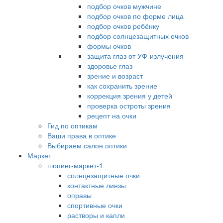
подбор очков мужчине
подбор очков по форме лица
подбор очков ребёнку
подбор солнцезащитных очков
формы очков
защита глаз от УФ-излучения
здоровье глаз
зрение и возраст
как сохранить зрение
коррекция зрения у детей
проверка остроты зрения
рецепт на очки
Гид по оптикам
Ваши права в оптике
Выбираем салон оптики
Маркет
шопинг-маркет-1
солнцезащитные очки
контактные линзы
оправы
спортивные очки
растворы и капли