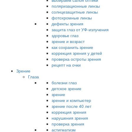
выбираем салон оптики
поляризационные линзы
солнцезащитные линзы
фотохромные линзы
дефекты зрения
защита глаз от УФ-излучения
здоровье глаз
зрение и возраст
как сохранить зрение
коррекция зрения у детей
проверка остроты зрения
рецепт на очки
Зрение
Глаза
болезни глаз
детское зрение
зрение
зрение и компьютер
зрение после 40 лет
коррекция зрения
нарушения зрения
проверка зрения
астигматизм