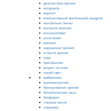
диагностика зрения
катаракта
кератит
компьютерный зрительный синдром
контактные линзы
контроль миопии
конъюнктивит
косоглазие
миопия
нарушения зрения
острота зрения
очки
пресбиопия
рецепт на очки
синий свет
амблиопия
анизометропия
бинокулярное зрение
биологические часы
блефарит
глазные капли
глаукома