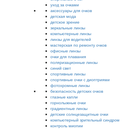
уход за очками
аксессуары для очков
детская мода
детское зрение
зеркальные линзы
компьютерные линзы
линзы для водителей
мастерская по ремонту очков
офисные линзы
очки для плавания
поляризационные линзы
синий свет
спортивные линзы
спортивные очки с диоптриями
фотохромные линзы
безопасность детских очков
глазные капли
горнолыжные очки
градиентные линзы
детские солнцезащитные очки
компьютерный зрительный синдром
контроль миопии