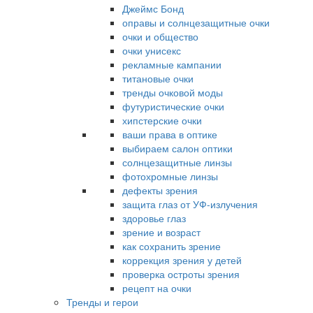
Джеймс Бонд
оправы и солнцезащитные очки
очки и общество
очки унисекс
рекламные кампании
титановые очки
тренды очковой моды
футуристические очки
хипстерские очки
ваши права в оптике
выбираем салон оптики
солнцезащитные линзы
фотохромные линзы
дефекты зрения
защита глаз от УФ-излучения
здоровье глаз
зрение и возраст
как сохранить зрение
коррекция зрения у детей
проверка остроты зрения
рецепт на очки
Тренды и герои