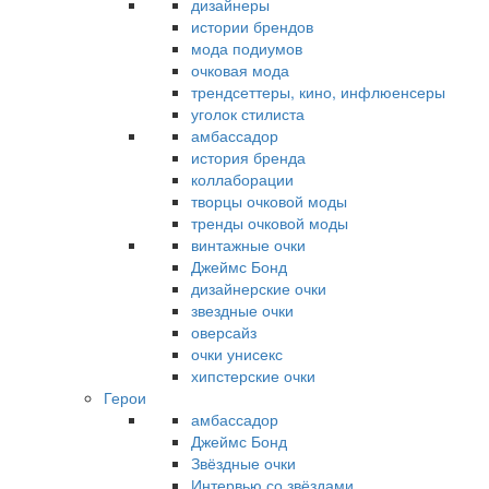
дизайнеры
истории брендов
мода подиумов
очковая мода
трендсеттеры, кино, инфлюенсеры
уголок стилиста
амбассадор
история бренда
коллаборации
творцы очковой моды
тренды очковой моды
винтажные очки
Джеймс Бонд
дизайнерские очки
звездные очки
оверсайз
очки унисекс
хипстерские очки
Герои
амбассадор
Джеймс Бонд
Звёздные очки
Интервью со звёздами