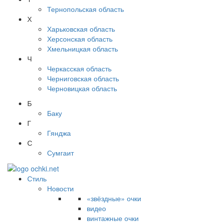
Тернопольская область
Х
Харьковская область
Херсонская область
Хмельницкая область
Ч
Черкасская область
Черниговская область
Черновицкая область
Б
Баку
Г
Гянджа
С
Сумгаит
Стиль
Новости
«звёздные» очки
видео
винтажные очки