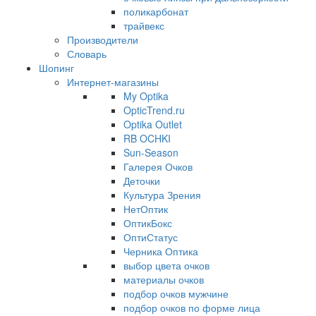
поликарбонат
трайвекс
Производители
Словарь
Шопинг
Интернет-магазины
My Optika
OpticTrend.ru
Optika Outlet
RB OCHKI
Sun-Season
Галерея Очков
Деточки
Культура Зрения
НетОптик
ОптикБокс
ОптиСтатус
Черника Оптика
выбор цвета очков
материалы очков
подбор очков мужчине
подбор очков по форме лица