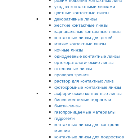
режим ношения контактных линз
уход за контактными линзами
цветные контактные линзы
декоративные линзы
жесткие контактные линзы
карнавальные контактные линзы
контактные линзы для детей
мягкие контактные линзы
ночные линзы
однодневные контактные линзы
ортокератологические линзы
оттеночные линзы
проверка зрения
раствор для контактных линз
фотохромные контактные линзы
асферические контактные линзы
биосовместимые гидрогели
бьюти-линзы
газопроницаемые материалы
гидрогели
контактные линзы для контроля
миопии
контактные линзы для подростков