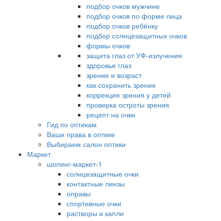
подбор очков мужчине
подбор очков по форме лица
подбор очков ребёнку
подбор солнцезащитных очков
формы очков
защита глаз от УФ-излучения
здоровье глаз
зрение и возраст
как сохранить зрение
коррекция зрения у детей
проверка остроты зрения
рецепт на очки
Гид по оптикам
Ваши права в оптике
Выбираем салон оптики
Маркет
шопинг-маркет-1
солнцезащитные очки
контактные линзы
оправы
спортивные очки
растворы и капли