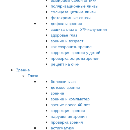
выбираем салон оптики
поляризационные линзы
солнцезащитные линзы
фотохромные линзы
дефекты зрения
защита глаз от УФ-излучения
здоровье глаз
зрение и возраст
как сохранить зрение
коррекция зрения у детей
проверка остроты зрения
рецепт на очки
Зрение
Глаза
болезни глаз
детское зрение
зрение
зрение и компьютер
зрение после 40 лет
коррекция зрения
нарушения зрения
проверка зрения
астигматизм