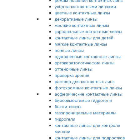
режим ношения контактных линз
уход за контактными линзами
цветные контактные линзы
декоративные линзы
жесткие контактные линзы
карнавальные контактные линзы
контактные линзы для детей
мягкие контактные линзы
ночные линзы
однодневные контактные линзы
ортокератологические линзы
оттеночные линзы
проверка зрения
раствор для контактных линз
фотохромные контактные линзы
асферические контактные линзы
биосовместимые гидрогели
бьюти-линзы
газопроницаемые материалы
гидрогели
контактные линзы для контроля
миопии
контактные линзы для подростков