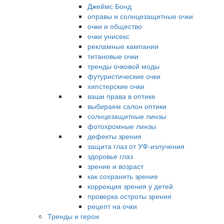
Джеймс Бонд
оправы и солнцезащитные очки
очки и общество
очки унисекс
рекламные кампании
титановые очки
тренды очковой моды
футуристические очки
хипстерские очки
ваши права в оптике
выбираем салон оптики
солнцезащитные линзы
фотохромные линзы
дефекты зрения
защита глаз от УФ-излучения
здоровье глаз
зрение и возраст
как сохранить зрение
коррекция зрения у детей
проверка остроты зрения
рецепт на очки
Тренды и герои