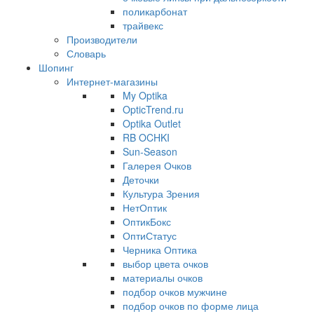
поликарбонат
трайвекс
Производители
Словарь
Шопинг
Интернет-магазины
My Optika
OpticTrend.ru
Optika Outlet
RB OCHKI
Sun-Season
Галерея Очков
Деточки
Культура Зрения
НетОптик
ОптикБокс
ОптиСтатус
Черника Оптика
выбор цвета очков
материалы очков
подбор очков мужчине
подбор очков по форме лица