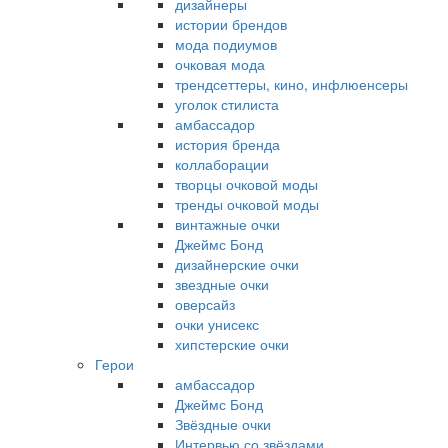
дизайнеры
истории брендов
мода подиумов
очковая мода
трендсеттеры, кино, инфлюенсеры
уголок стилиста
амбассадор
история бренда
коллаборации
творцы очковой моды
тренды очковой моды
винтажные очки
Джеймс Бонд
дизайнерские очки
звездные очки
оверсайз
очки унисекс
хипстерские очки
Герои
амбассадор
Джеймс Бонд
Звёздные очки
Интервью со звёздами