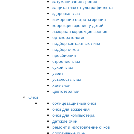
затуманивание зрения
защита глаз от ультрафиолета
здоровье глаз
измерение остроты зрения
коррекция зрения у детей
лазерная коррекция зрения
ортокератология
подбор контактных линз
подбор очков
пресбиопия
строение глаз
сухой глаз
увеит
усталость глаз
халязион
цветотерапия
Очки
солнцезащитные очки
очки для вождения
очки для компьютера
детские очки
ремонт и изготовление очков
спортивные очки