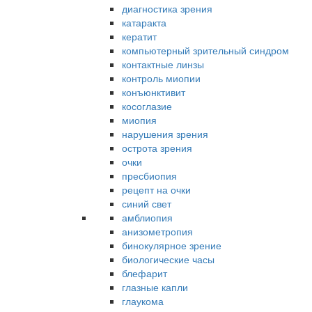
диагностика зрения
катаракта
кератит
компьютерный зрительный синдром
контактные линзы
контроль миопии
конъюнктивит
косоглазие
миопия
нарушения зрения
острота зрения
очки
пресбиопия
рецепт на очки
синий свет
амблиопия
анизометропия
бинокулярное зрение
биологические часы
блефарит
глазные капли
глаукома