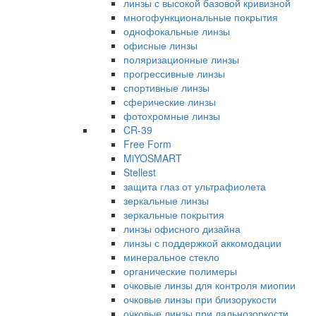
линзы с высокой базовой кривизной
многофункциональные покрытия
однофокальные линзы
офисные линзы
поляризационные линзы
прогрессивные линзы
спортивные линзы
сферические линзы
фотохромные линзы
CR-39
Free Form
MiYOSMART
Stellest
защита глаз от ультрафиолета
зеркальные линзы
зеркальные покрытия
линзы офисного дизайна
линзы с поддержкой аккомодации
минеральное стекло
органические полимеры
очковые линзы для контроля миопии
очковые линзы при близорукости
очковые линзы при дальнозоркости