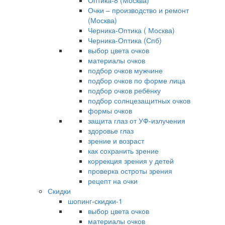
Оптика-8 (Москва)
Очки – производство и ремонт
(Москва)
Черника-Оптика ( Москва)
Черника-Оптика (Спб)
выбор цвета очков
материалы очков
подбор очков мужчине
подбор очков по форме лица
подбор очков ребёнку
подбор солнцезащитных очков
формы очков
защита глаз от УФ-излучения
здоровье глаз
зрение и возраст
как сохранить зрение
коррекция зрения у детей
проверка остроты зрения
рецепт на очки
Скидки
шопинг-скидки-1
выбор цвета очков
материалы очков