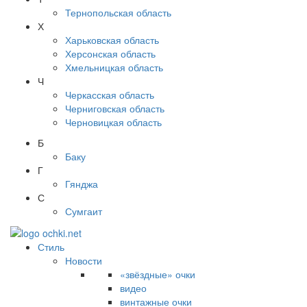
Тернопольская область
Х
Харьковская область
Херсонская область
Хмельницкая область
Ч
Черкасская область
Черниговская область
Черновицкая область
Б
Баку
Г
Гянджа
С
Сумгаит
Стиль
Новости
«звёздные» очки
видео
винтажные очки