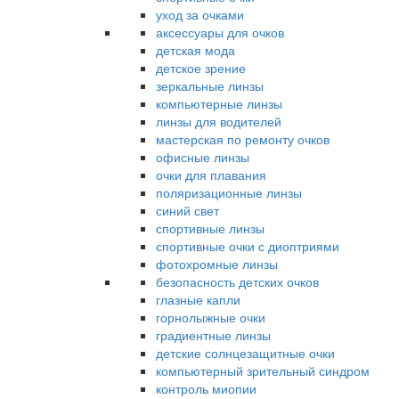
уход за очками
аксессуары для очков
детская мода
детское зрение
зеркальные линзы
компьютерные линзы
линзы для водителей
мастерская по ремонту очков
офисные линзы
очки для плавания
поляризационные линзы
синий свет
спортивные линзы
спортивные очки с диоптриями
фотохромные линзы
безопасность детских очков
глазные капли
горнолыжные очки
градиентные линзы
детские солнцезащитные очки
компьютерный зрительный синдром
контроль миопии