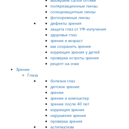
выбираем салон оптики
поляризационные линзы
солнцезащитные линзы
фотохромные линзы
дефекты зрения
защита глаз от УФ-излучения
здоровье глаз
зрение и возраст
как сохранить зрение
коррекция зрения у детей
проверка остроты зрения
рецепт на очки
Зрение
Глаза
болезни глаз
детское зрение
зрение
зрение и компьютер
зрение после 40 лет
коррекция зрения
нарушения зрения
проверка зрения
астигматизм