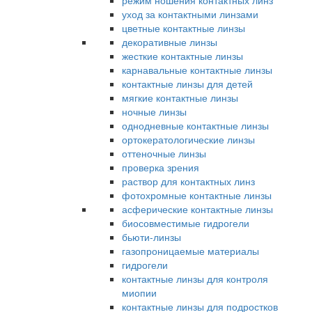
режим ношения контактных линз
уход за контактными линзами
цветные контактные линзы
декоративные линзы
жесткие контактные линзы
карнавальные контактные линзы
контактные линзы для детей
мягкие контактные линзы
ночные линзы
однодневные контактные линзы
ортокератологические линзы
оттеночные линзы
проверка зрения
раствор для контактных линз
фотохромные контактные линзы
асферические контактные линзы
биосовместимые гидрогели
бьюти-линзы
газопроницаемые материалы
гидрогели
контактные линзы для контроля
миопии
контактные линзы для подростков