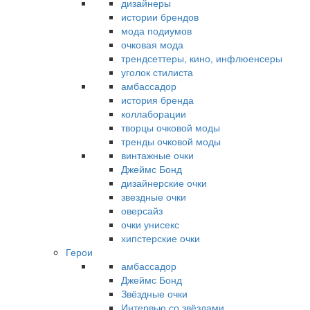
дизайнеры
истории брендов
мода подиумов
очковая мода
трендсеттеры, кино, инфлюенсеры
уголок стилиста
амбассадор
история бренда
коллаборации
творцы очковой моды
тренды очковой моды
винтажные очки
Джеймс Бонд
дизайнерские очки
звездные очки
оверсайз
очки унисекс
хипстерские очки
Герои
амбассадор
Джеймс Бонд
Звёздные очки
Интервью со звёздами