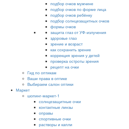
подбор очков мужчине
подбор очков по форме лица
подбор очков ребёнку
подбор солнцезащитных очков
формы очков
защита глаз от УФ-излучения
здоровье глаз
зрение и возраст
как сохранить зрение
коррекция зрения у детей
проверка остроты зрения
рецепт на очки
Гид по оптикам
Ваши права в оптике
Выбираем салон оптики
Маркет
шопинг-маркет-1
солнцезащитные очки
контактные линзы
оправы
спортивные очки
растворы и капли