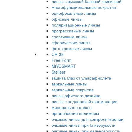
линзы с высокой базовой кривизной
многофункциональные покрытия
однофокальные линзы
офисные линзы
поляризационные линзы
прогрессивные линзы
спортивные линзы
сферические линзы
фотохромные линзы
CR-39
Free Form
MiYOSMART
Stellest
защита глаз от ультрафиолета
зеркальные линзы
зеркальные покрытия
линзы офисного дизайна
линзы с поддержкой аккомодации
минеральное стекло
органические полимеры
очковые линзы для контроля миопии
очковые линзы при близорукости
очковые линзы при дальнозоркости