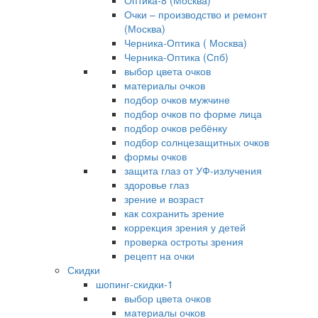
Оптика-8 (Москва)
Очки – производство и ремонт
(Москва)
Черника-Оптика ( Москва)
Черника-Оптика (Спб)
выбор цвета очков
материалы очков
подбор очков мужчине
подбор очков по форме лица
подбор очков ребёнку
подбор солнцезащитных очков
формы очков
защита глаз от УФ-излучения
здоровье глаз
зрение и возраст
как сохранить зрение
коррекция зрения у детей
проверка остроты зрения
рецепт на очки
Скидки
шопинг-скидки-1
выбор цвета очков
материалы очков