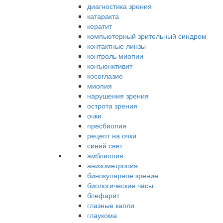
диагностика зрения
катаракта
кератит
компьютерный зрительный синдром
контактные линзы
контроль миопии
конъюнктивит
косоглазие
миопия
нарушения зрения
острота зрения
очки
пресбиопия
рецепт на очки
синий свет
амблиопия
анизометропия
бинокулярное зрение
биологические часы
блефарит
глазные капли
глаукома