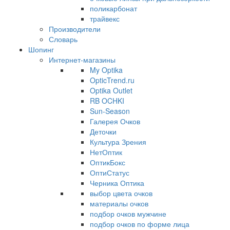
поликарбонат
трайвекс
Производители
Словарь
Шопинг
Интернет-магазины
My Optika
OpticTrend.ru
Optika Outlet
RB OCHKI
Sun-Season
Галерея Очков
Деточки
Культура Зрения
НетОптик
ОптикБокс
ОптиСтатус
Черника Оптика
выбор цвета очков
материалы очков
подбор очков мужчине
подбор очков по форме лица