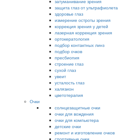
затуманивание зрения
защита глаз от ультрафиолета
здоровье глаз
измерение остроты зрения
коррекция зрения у детей
лазерная коррекция зрения
ортокератология
подбор контактных линз
подбор очков
пресбиопия
строение глаз
сухой глаз
увеит
усталость глаз
халязион
цветотерапия
Очки
солнцезащитные очки
очки для вождения
очки для компьютера
детские очки
ремонт и изготовление очков
спортивные очки