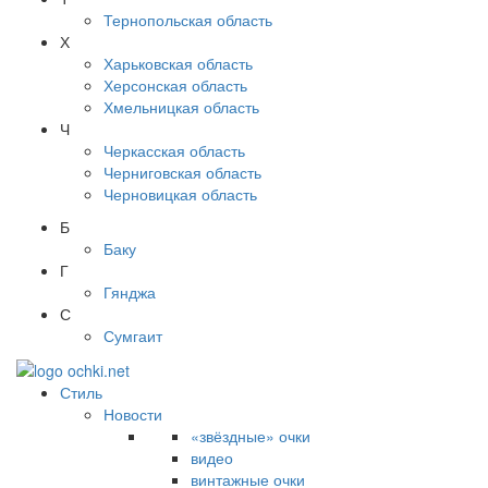
Тернопольская область
Х
Харьковская область
Херсонская область
Хмельницкая область
Ч
Черкасская область
Черниговская область
Черновицкая область
Б
Баку
Г
Гянджа
С
Сумгаит
Стиль
Новости
«звёздные» очки
видео
винтажные очки