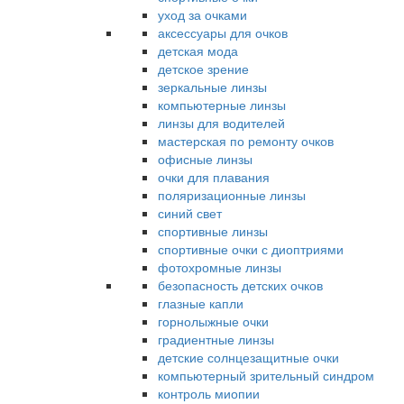
уход за очками
аксессуары для очков
детская мода
детское зрение
зеркальные линзы
компьютерные линзы
линзы для водителей
мастерская по ремонту очков
офисные линзы
очки для плавания
поляризационные линзы
синий свет
спортивные линзы
спортивные очки с диоптриями
фотохромные линзы
безопасность детских очков
глазные капли
горнолыжные очки
градиентные линзы
детские солнцезащитные очки
компьютерный зрительный синдром
контроль миопии