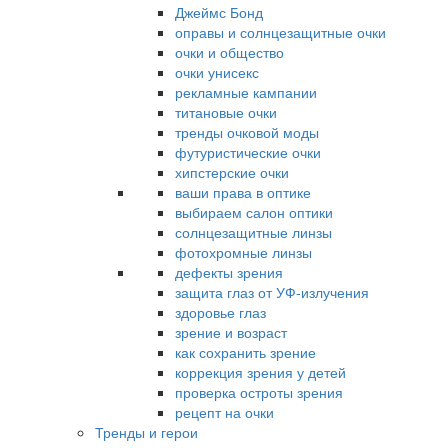
Джеймс Бонд
оправы и солнцезащитные очки
очки и общество
очки унисекс
рекламные кампании
титановые очки
тренды очковой моды
футуристические очки
хипстерские очки
ваши права в оптике
выбираем салон оптики
солнцезащитные линзы
фотохромные линзы
дефекты зрения
защита глаз от УФ-излучения
здоровье глаз
зрение и возраст
как сохранить зрение
коррекция зрения у детей
проверка остроты зрения
рецепт на очки
Тренды и герои