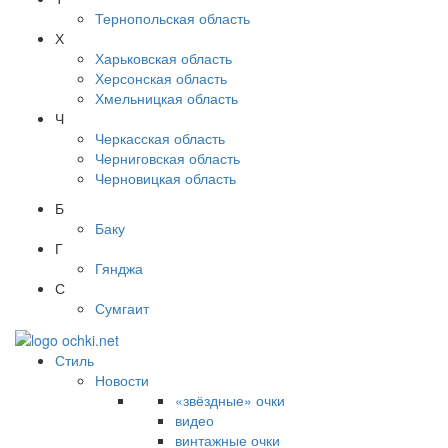
Тернопольская область
Х
Харьковская область
Херсонская область
Хмельницкая область
Ч
Черкасская область
Черниговская область
Черновицкая область
Б
Баку
Г
Гянджа
С
Сумгаит
Стиль
Новости
«звёздные» очки
видео
винтажные очки