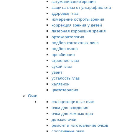
затуманивание зрения
защита глаз от ультрафиолета
здоровье глаз
измерение остроты зрения
коррекция зрения у детей
лазерная коррекция зрения
ортокератология
подбор контактных линз
подбор очков
пресбиопия
строение глаз
сухой глаз
увеит
усталость глаз
халязион
цветотерапия
Очки
солнцезащитные очки
очки для вождения
очки для компьютера
детские очки
ремонт и изготовление очков
спортивные очки