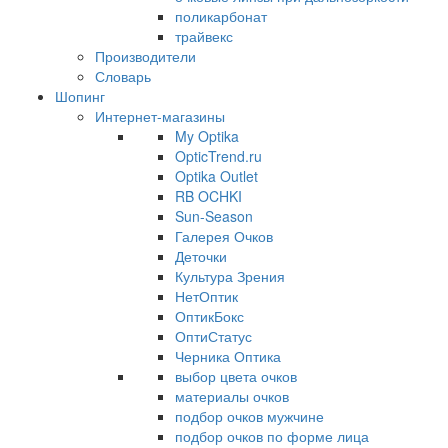
поликарбонат
трайвекс
Производители
Словарь
Шопинг
Интернет-магазины
My Optika
OpticTrend.ru
Optika Outlet
RB OCHKI
Sun-Season
Галерея Очков
Деточки
Культура Зрения
НетОптик
ОптикБокс
ОптиСтатус
Черника Оптика
выбор цвета очков
материалы очков
подбор очков мужчине
подбор очков по форме лица