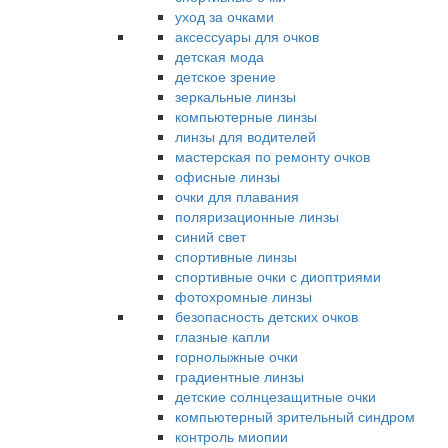
уход за очками
аксессуары для очков
детская мода
детское зрение
зеркальные линзы
компьютерные линзы
линзы для водителей
мастерская по ремонту очков
офисные линзы
очки для плавания
поляризационные линзы
синий свет
спортивные линзы
спортивные очки с диоптриями
фотохромные линзы
безопасность детских очков
глазные капли
горнолыжные очки
градиентные линзы
детские солнцезащитные очки
компьютерный зрительный синдром
контроль миопии