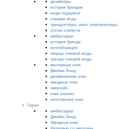
дизайнеры
истории брендов
мода подиумов
очковая мода
трендсеттеры, кино, инфлюенсеры
уголок стилиста
амбассадор
история бренда
коллаборации
творцы очковой моды
тренды очковой моды
винтажные очки
Джеймс Бонд
дизайнерские очки
звездные очки
оверсайз
очки унисекс
хипстерские очки
Герои
амбассадор
Джеймс Бонд
Звёздные очки
Интервью со звёздами