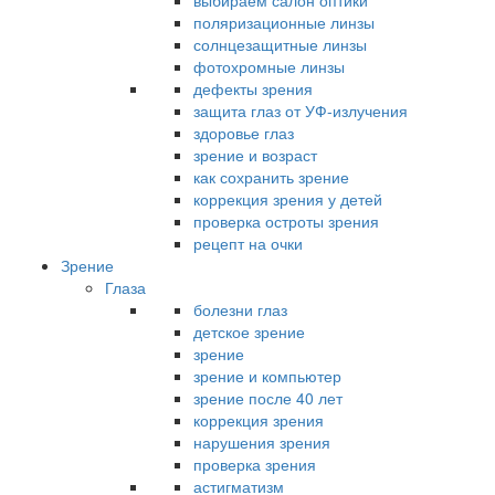
выбираем салон оптики
поляризационные линзы
солнцезащитные линзы
фотохромные линзы
дефекты зрения
защита глаз от УФ-излучения
здоровье глаз
зрение и возраст
как сохранить зрение
коррекция зрения у детей
проверка остроты зрения
рецепт на очки
Зрение
Глаза
болезни глаз
детское зрение
зрение
зрение и компьютер
зрение после 40 лет
коррекция зрения
нарушения зрения
проверка зрения
астигматизм