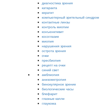
диагностика зрения
катаракта
кератит
компьютерный зрительный синдром
контактные линзы
контроль миопии
конъюнктивит
косоглазие
миопия
нарушения зрения
острота зрения
очки
пресбиопия
рецепт на очки
синий свет
амблиопия
анизометропия
бинокулярное зрение
биологические часы
блефарит
глазные капли
глаукома