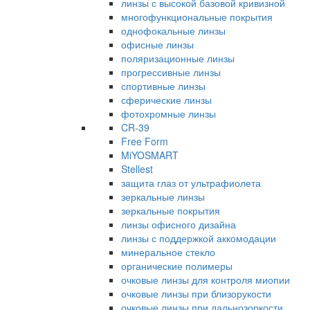
линзы с высокой базовой кривизной
многофункциональные покрытия
однофокальные линзы
офисные линзы
поляризационные линзы
прогрессивные линзы
спортивные линзы
сферические линзы
фотохромные линзы
CR-39
Free Form
MiYOSMART
Stellest
защита глаз от ультрафиолета
зеркальные линзы
зеркальные покрытия
линзы офисного дизайна
линзы с поддержкой аккомодации
минеральное стекло
органические полимеры
очковые линзы для контроля миопии
очковые линзы при близорукости
очковые линзы при дальнозоркости