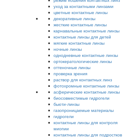
режим ношения контактных линз
уход за контактными линзами
цветные контактные линзы
декоративные линзы
жесткие контактные линзы
карнавальные контактные линзы
контактные линзы для детей
мягкие контактные линзы
ночные линзы
однодневные контактные линзы
ортокератологические линзы
оттеночные линзы
проверка зрения
раствор для контактных линз
фотохромные контактные линзы
асферические контактные линзы
биосовместимые гидрогели
бьюти-линзы
газопроницаемые материалы
гидрогели
контактные линзы для контроля
миопии
контактные линзы для подростков