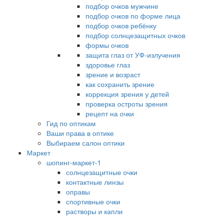
подбор очков мужчине
подбор очков по форме лица
подбор очков ребёнку
подбор солнцезащитных очков
формы очков
защита глаз от УФ-излучения
здоровье глаз
зрение и возраст
как сохранить зрение
коррекция зрения у детей
проверка остроты зрения
рецепт на очки
Гид по оптикам
Ваши права в оптике
Выбираем салон оптики
Маркет
шопинг-маркет-1
солнцезащитные очки
контактные линзы
оправы
спортивные очки
растворы и капли