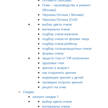
Оптика-8 (Москва)
Очки – производство и ремонт
(Москва)
Черника-Оптика ( Москва)
Черника-Оптика (Спб)
выбор цвета очков
материалы очков
подбор очков мужчине
подбор очков по форме лица
подбор очков ребёнку
подбор солнцезащитных очков
формы очков
защита глаз от УФ-излучения
здоровье глаз
зрение и возраст
как сохранить зрение
коррекция зрения у детей
проверка остроты зрения
рецепт на очки
Скидки
шопинг-скидки-1
выбор цвета очков
материалы очков