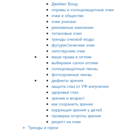
Джеймс Бонд
оправы и солнцезащитные очки
очки и общество
очки унисекс
рекламные кампании
титановые очки
тренды очковой моды
футуристические очки
хипстерские очки
ваши права в оптике
выбираем салон оптики
солнцезащитные линзы
фотохромные линзы
дефекты зрения
защита глаз от УФ-излучения
здоровье глаз
зрение и возраст
как сохранить зрение
коррекция зрения у детей
проверка остроты зрения
рецепт на очки
Тренды и герои