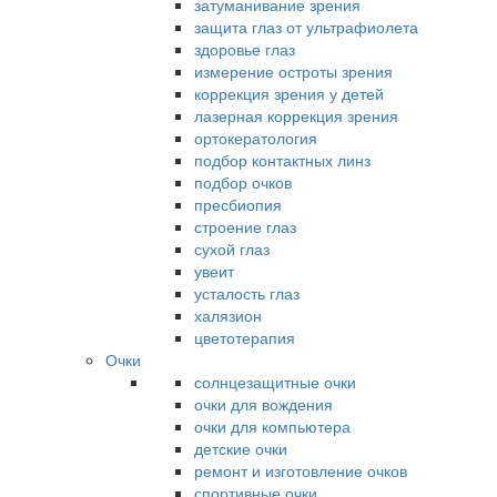
затуманивание зрения
защита глаз от ультрафиолета
здоровье глаз
измерение остроты зрения
коррекция зрения у детей
лазерная коррекция зрения
ортокератология
подбор контактных линз
подбор очков
пресбиопия
строение глаз
сухой глаз
увеит
усталость глаз
халязион
цветотерапия
Очки
солнцезащитные очки
очки для вождения
очки для компьютера
детские очки
ремонт и изготовление очков
спортивные очки