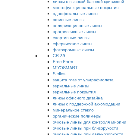
линзы с высокой базовой кривизной
многофункциональные покрытия
однофокальные линзы
офисные линзы
поляризационные линзы
прогрессивные линзы
спортивные линзы
сферические линзы
фотохромные линзы
CR-39
Free Form
MiYOSMART
Stellest
защита глаз от ультрафиолета
зеркальные линзы
зеркальные покрытия
линзы офисного дизайна
линзы с поддержкой аккомодации
минеральное стекло
органические полимеры
очковые линзы для контроля миопии
очковые линзы при близорукости
очковые линзы при дальнозоркости