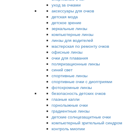
уход за очками
аксессуары для очков
детская мода
детское зрение
зеркальные линзы
компьютерные линзы
линзы для водителей
мастерская по ремонту очков
офисные линзы
очки для плавания
поляризационные линзы
синий свет
спортивные линзы
спортивные очки с диоптриями
фотохромные линзы
безопасность детских очков
глазные капли
горнолыжные очки
градиентные линзы
детские солнцезащитные очки
компьютерный зрительный синдром
контроль миопии