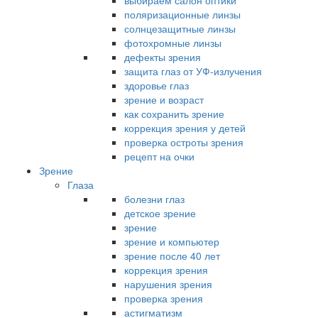
выбираем салон оптики
поляризационные линзы
солнцезащитные линзы
фотохромные линзы
дефекты зрения
защита глаз от УФ-излучения
здоровье глаз
зрение и возраст
как сохранить зрение
коррекция зрения у детей
проверка остроты зрения
рецепт на очки
Зрение
Глаза
болезни глаз
детское зрение
зрение
зрение и компьютер
зрение после 40 лет
коррекция зрения
нарушения зрения
проверка зрения
астигматизм