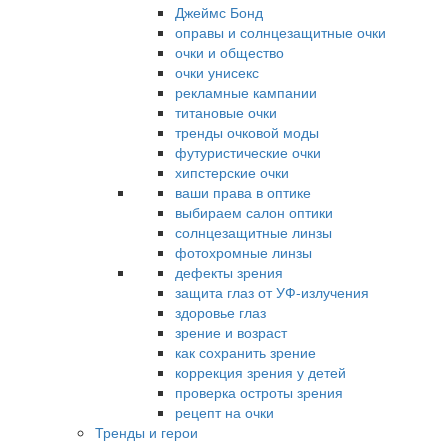
Джеймс Бонд
оправы и солнцезащитные очки
очки и общество
очки унисекс
рекламные кампании
титановые очки
тренды очковой моды
футуристические очки
хипстерские очки
ваши права в оптике
выбираем салон оптики
солнцезащитные линзы
фотохромные линзы
дефекты зрения
защита глаз от УФ-излучения
здоровье глаз
зрение и возраст
как сохранить зрение
коррекция зрения у детей
проверка остроты зрения
рецепт на очки
Тренды и герои