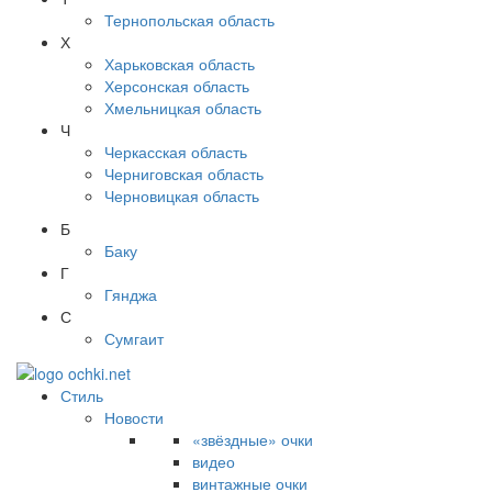
Тернопольская область
Х
Харьковская область
Херсонская область
Хмельницкая область
Ч
Черкасская область
Черниговская область
Черновицкая область
Б
Баку
Г
Гянджа
С
Сумгаит
Стиль
Новости
«звёздные» очки
видео
винтажные очки