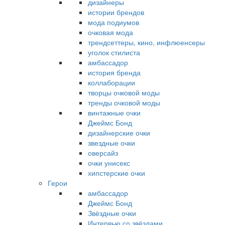
дизайнеры
истории брендов
мода подиумов
очковая мода
трендсеттеры, кино, инфлюенсеры
уголок стилиста
амбассадор
история бренда
коллаборации
творцы очковой моды
тренды очковой моды
винтажные очки
Джеймс Бонд
дизайнерские очки
звездные очки
оверсайз
очки унисекс
хипстерские очки
Герои
амбассадор
Джеймс Бонд
Звёздные очки
Интервью со звёздами