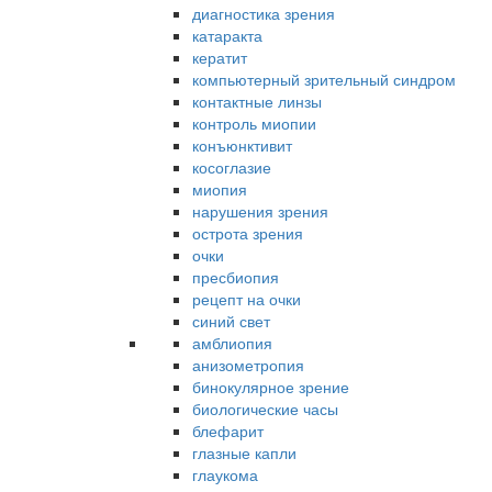
диагностика зрения
катаракта
кератит
компьютерный зрительный синдром
контактные линзы
контроль миопии
конъюнктивит
косоглазие
миопия
нарушения зрения
острота зрения
очки
пресбиопия
рецепт на очки
синий свет
амблиопия
анизометропия
бинокулярное зрение
биологические часы
блефарит
глазные капли
глаукома