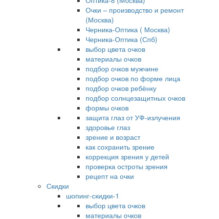
Оптика-8 (Москва)
Очки – производство и ремонт
(Москва)
Черника-Оптика ( Москва)
Черника-Оптика (Спб)
выбор цвета очков
материалы очков
подбор очков мужчине
подбор очков по форме лица
подбор очков ребёнку
подбор солнцезащитных очков
формы очков
защита глаз от УФ-излучения
здоровье глаз
зрение и возраст
как сохранить зрение
коррекция зрения у детей
проверка остроты зрения
рецепт на очки
Скидки
шопинг-скидки-1
выбор цвета очков
материалы очков