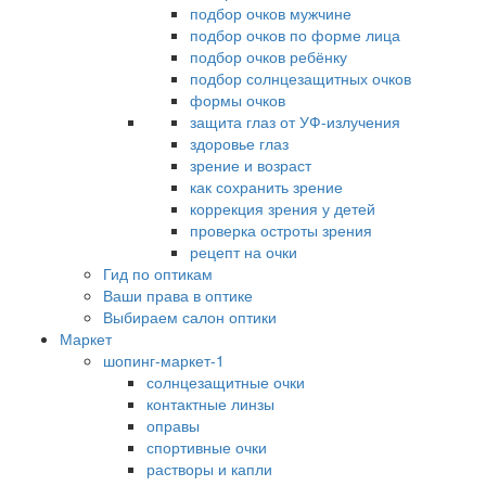
подбор очков мужчине
подбор очков по форме лица
подбор очков ребёнку
подбор солнцезащитных очков
формы очков
защита глаз от УФ-излучения
здоровье глаз
зрение и возраст
как сохранить зрение
коррекция зрения у детей
проверка остроты зрения
рецепт на очки
Гид по оптикам
Ваши права в оптике
Выбираем салон оптики
Маркет
шопинг-маркет-1
солнцезащитные очки
контактные линзы
оправы
спортивные очки
растворы и капли