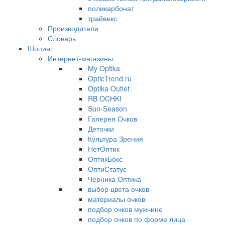
поликарбонат
трайвекс
Производители
Словарь
Шопинг
Интернет-магазины
My Optika
OpticTrend.ru
Optika Outlet
RB OCHKI
Sun-Season
Галерея Очков
Деточки
Культура Зрения
НетОптик
ОптикБокс
ОптиСтатус
Черника Оптика
выбор цвета очков
материалы очков
подбор очков мужчине
подбор очков по форме лица