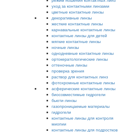
режим ношения контактных линз
уход за контактными линзами
цветные контактные линзы
декоративные линзы
жесткие контактные линзы
карнавальные контактные линзы
контактные линзы для детей
мягкие контактные линзы
ночные линзы
однодневные контактные линзы
ортокератологические линзы
оттеночные линзы
проверка зрения
раствор для контактных линз
фотохромные контактные линзы
асферические контактные линзы
биосовместимые гидрогели
бьюти-линзы
газопроницаемые материалы
гидрогели
контактные линзы для контроля
миопии
контактные линзы для подростков