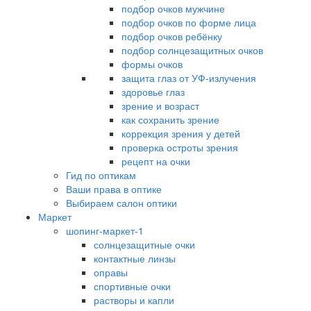
подбор очков мужчине
подбор очков по форме лица
подбор очков ребёнку
подбор солнцезащитных очков
формы очков
защита глаз от УФ-излучения
здоровье глаз
зрение и возраст
как сохранить зрение
коррекция зрения у детей
проверка остроты зрения
рецепт на очки
Гид по оптикам
Ваши права в оптике
Выбираем салон оптики
Маркет
шопинг-маркет-1
солнцезащитные очки
контактные линзы
оправы
спортивные очки
растворы и капли