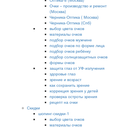
Оптика-8 (Москва)
Очки – производство и ремонт
(Москва)
Черника-Оптика ( Москва)
Черника-Оптика (Спб)
выбор цвета очков
материалы очков
подбор очков мужчине
подбор очков по форме лица
подбор очков ребёнку
подбор солнцезащитных очков
формы очков
защита глаз от УФ-излучения
здоровье глаз
зрение и возраст
как сохранить зрение
коррекция зрения у детей
проверка остроты зрения
рецепт на очки
Скидки
шопинг-скидки-1
выбор цвета очков
материалы очков