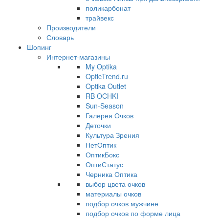
поликарбонат
трайвекс
Производители
Словарь
Шопинг
Интернет-магазины
My Optika
OpticTrend.ru
Optika Outlet
RB OCHKI
Sun-Season
Галерея Очков
Деточки
Культура Зрения
НетОптик
ОптикБокс
ОптиСтатус
Черника Оптика
выбор цвета очков
материалы очков
подбор очков мужчине
подбор очков по форме лица