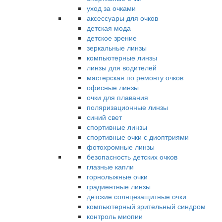
уход за очками
аксессуары для очков
детская мода
детское зрение
зеркальные линзы
компьютерные линзы
линзы для водителей
мастерская по ремонту очков
офисные линзы
очки для плавания
поляризационные линзы
синий свет
спортивные линзы
спортивные очки с диоптриями
фотохромные линзы
безопасность детских очков
глазные капли
горнолыжные очки
градиентные линзы
детские солнцезащитные очки
компьютерный зрительный синдром
контроль миопии