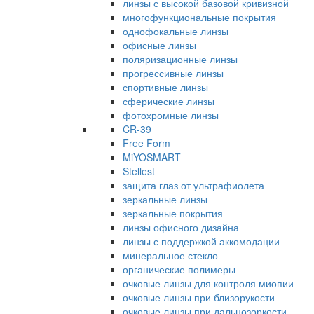
линзы с высокой базовой кривизной
многофункциональные покрытия
однофокальные линзы
офисные линзы
поляризационные линзы
прогрессивные линзы
спортивные линзы
сферические линзы
фотохромные линзы
CR-39
Free Form
MiYOSMART
Stellest
защита глаз от ультрафиолета
зеркальные линзы
зеркальные покрытия
линзы офисного дизайна
линзы с поддержкой аккомодации
минеральное стекло
органические полимеры
очковые линзы для контроля миопии
очковые линзы при близорукости
очковые линзы при дальнозоркости