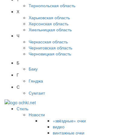
Тернопольская область
Х
Харьковская область
Херсонская область
Хмельницкая область
Ч
Черкасская область
Черниговская область
Черновицкая область
Б
Баку
Г
Гянджа
С
Сумгаит
Стиль
Новости
«звёздные» очки
видео
винтажные очки