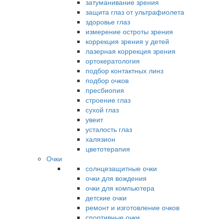
затуманивание зрения
защита глаз от ультрафиолета
здоровье глаз
измерение остроты зрения
коррекция зрения у детей
лазерная коррекция зрения
ортокератология
подбор контактных линз
подбор очков
пресбиопия
строение глаз
сухой глаз
увеит
усталость глаз
халязион
цветотерапия
Очки
солнцезащитные очки
очки для вождения
очки для компьютера
детские очки
ремонт и изготовление очков
спортивные очки