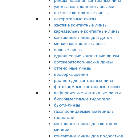
режим ношения контактных линз
уход за контактными линзами
цветные контактные линзы
декоративные линзы
жесткие контактные линзы
карнавальные контактные линзы
контактные линзы для детей
мягкие контактные линзы
ночные линзы
однодневные контактные линзы
ортокератологические линзы
оттеночные линзы
проверка зрения
раствор для контактных линз
фотохромные контактные линзы
асферические контактные линзы
биосовместимые гидрогели
бьюти-линзы
газопроницаемые материалы
гидрогели
контактные линзы для контроля
миопии
контактные линзы для подростков