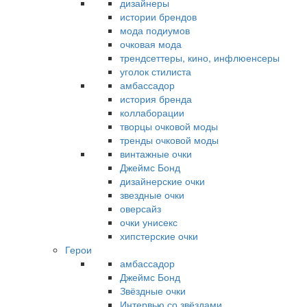
дизайнеры
истории брендов
мода подиумов
очковая мода
трендсеттеры, кино, инфлюенсеры
уголок стилиста
амбассадор
история бренда
коллаборации
творцы очковой моды
тренды очковой моды
винтажные очки
Джеймс Бонд
дизайнерские очки
звездные очки
оверсайз
очки унисекс
хипстерские очки
Герои
амбассадор
Джеймс Бонд
Звёздные очки
Интервью со звёздами