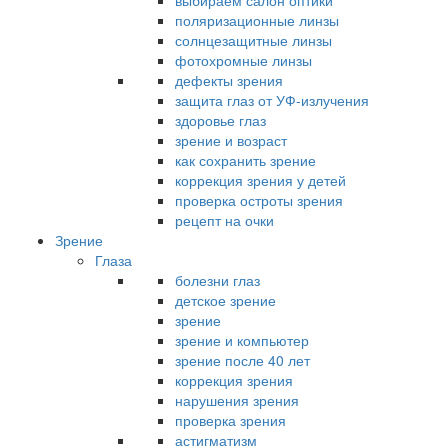
выбираем салон оптики
поляризационные линзы
солнцезащитные линзы
фотохромные линзы
дефекты зрения
защита глаз от УФ-излучения
здоровье глаз
зрение и возраст
как сохранить зрение
коррекция зрения у детей
проверка остроты зрения
рецепт на очки
Зрение
Глаза
болезни глаз
детское зрение
зрение
зрение и компьютер
зрение после 40 лет
коррекция зрения
нарушения зрения
проверка зрения
астигматизм