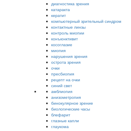
диагностика зрения
катаракта
кератит
компьютерный зрительный синдром
контактные линзы
контроль миопии
конъюнктивит
косоглазие
миопия
нарушения зрения
острота зрения
очки
пресбиопия
рецепт на очки
синий свет
амблиопия
анизометропия
бинокулярное зрение
биологические часы
блефарит
глазные капли
глаукома