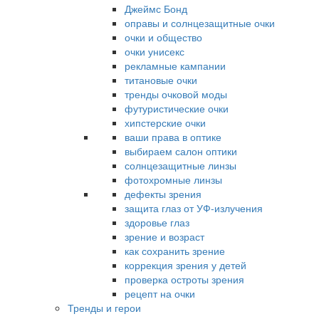
Джеймс Бонд
оправы и солнцезащитные очки
очки и общество
очки унисекс
рекламные кампании
титановые очки
тренды очковой моды
футуристические очки
хипстерские очки
ваши права в оптике
выбираем салон оптики
солнцезащитные линзы
фотохромные линзы
дефекты зрения
защита глаз от УФ-излучения
здоровье глаз
зрение и возраст
как сохранить зрение
коррекция зрения у детей
проверка остроты зрения
рецепт на очки
Тренды и герои