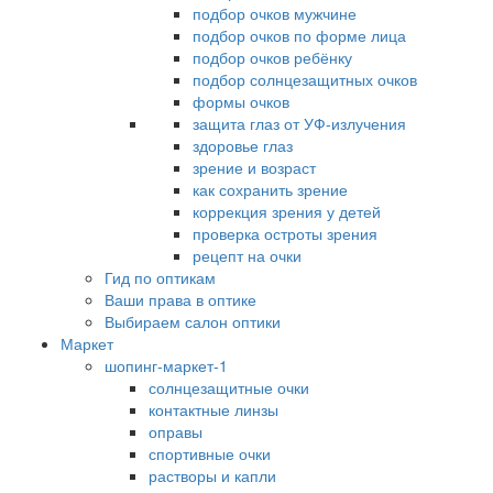
подбор очков мужчине
подбор очков по форме лица
подбор очков ребёнку
подбор солнцезащитных очков
формы очков
защита глаз от УФ-излучения
здоровье глаз
зрение и возраст
как сохранить зрение
коррекция зрения у детей
проверка остроты зрения
рецепт на очки
Гид по оптикам
Ваши права в оптике
Выбираем салон оптики
Маркет
шопинг-маркет-1
солнцезащитные очки
контактные линзы
оправы
спортивные очки
растворы и капли