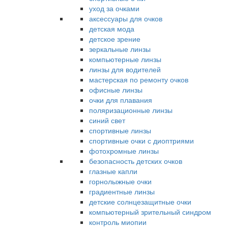
уход за очками
аксессуары для очков
детская мода
детское зрение
зеркальные линзы
компьютерные линзы
линзы для водителей
мастерская по ремонту очков
офисные линзы
очки для плавания
поляризационные линзы
синий свет
спортивные линзы
спортивные очки с диоптриями
фотохромные линзы
безопасность детских очков
глазные капли
горнолыжные очки
градиентные линзы
детские солнцезащитные очки
компьютерный зрительный синдром
контроль миопии