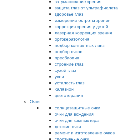
затуманивание зрения
защита глаз от ультрафиолета
здоровье глаз
измерение остроты зрения
коррекция зрения у детей
лазерная коррекция зрения
ортокератология
подбор контактных линз
подбор очков
пресбиопия
строение глаз
сухой глаз
увеит
усталость глаз
халязион
цветотерапия
Очки
солнцезащитные очки
очки для вождения
очки для компьютера
детские очки
ремонт и изготовление очков
спортивные очки