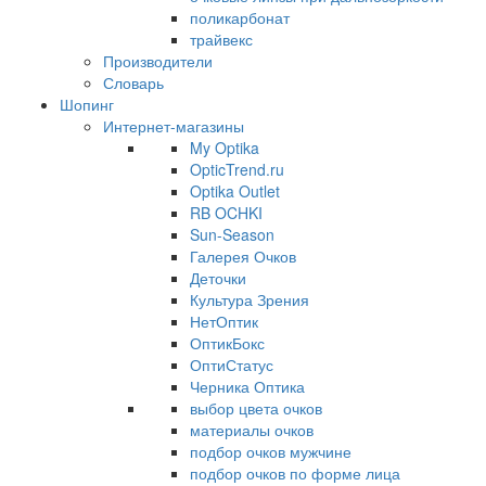
поликарбонат
трайвекс
Производители
Словарь
Шопинг
Интернет-магазины
My Optika
OpticTrend.ru
Optika Outlet
RB OCHKI
Sun-Season
Галерея Очков
Деточки
Культура Зрения
НетОптик
ОптикБокс
ОптиСтатус
Черника Оптика
выбор цвета очков
материалы очков
подбор очков мужчине
подбор очков по форме лица