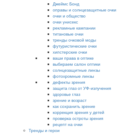
Джеймс Бонд
оправы и солнцезащитные очки
очки и общество
очки унисекс
рекламные кампании
титановые очки
тренды очковой моды
футуристические очки
хипстерские очки
ваши права в оптике
выбираем салон оптики
солнцезащитные линзы
фотохромные линзы
дефекты зрения
защита глаз от УФ-излучения
здоровье глаз
зрение и возраст
как сохранить зрение
коррекция зрения у детей
проверка остроты зрения
рецепт на очки
Тренды и герои