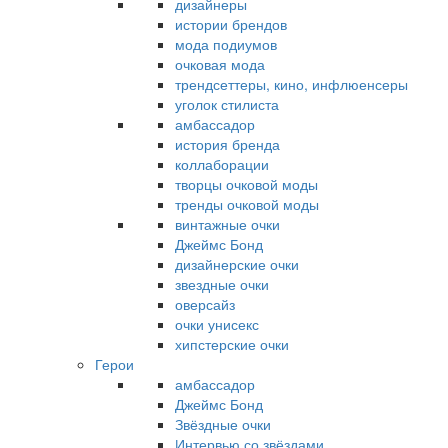
дизайнеры
истории брендов
мода подиумов
очковая мода
трендсеттеры, кино, инфлюенсеры
уголок стилиста
амбассадор
история бренда
коллаборации
творцы очковой моды
тренды очковой моды
винтажные очки
Джеймс Бонд
дизайнерские очки
звездные очки
оверсайз
очки унисекс
хипстерские очки
Герои
амбассадор
Джеймс Бонд
Звёздные очки
Интервью со звёздами