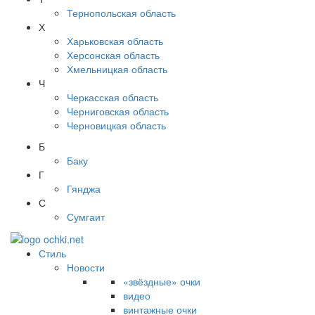
Тернопольская область
Х
Харьковская область
Херсонская область
Хмельницкая область
Ч
Черкасская область
Черниговская область
Черновицкая область
Б
Баку
Г
Гянджа
С
Сумгаит
Стиль
Новости
«звёздные» очки
видео
винтажные очки