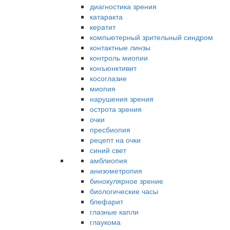
диагностика зрения
катаракта
кератит
компьютерный зрительный синдром
контактные линзы
контроль миопии
конъюнктивит
косоглазие
миопия
нарушения зрения
острота зрения
очки
пресбиопия
рецепт на очки
синий свет
амблиопия
анизометропия
бинокулярное зрение
биологические часы
блефарит
глазные капли
глаукома