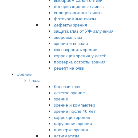
выбираем салон оптики
поляризационные линзы
солнцезащитные линзы
фотохромные линзы
дефекты зрения
защита глаз от УФ-излучения
здоровье глаз
зрение и возраст
как сохранить зрение
коррекция зрения у детей
проверка остроты зрения
рецепт на очки
Зрение
Глаза
болезни глаз
детское зрение
зрение
зрение и компьютер
зрение после 40 лет
коррекция зрения
нарушения зрения
проверка зрения
астигматизм