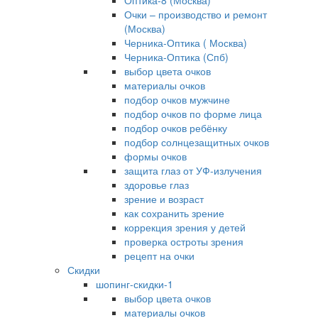
Оптика-8 (Москва)
Очки – производство и ремонт
(Москва)
Черника-Оптика ( Москва)
Черника-Оптика (Спб)
выбор цвета очков
материалы очков
подбор очков мужчине
подбор очков по форме лица
подбор очков ребёнку
подбор солнцезащитных очков
формы очков
защита глаз от УФ-излучения
здоровье глаз
зрение и возраст
как сохранить зрение
коррекция зрения у детей
проверка остроты зрения
рецепт на очки
Скидки
шопинг-скидки-1
выбор цвета очков
материалы очков