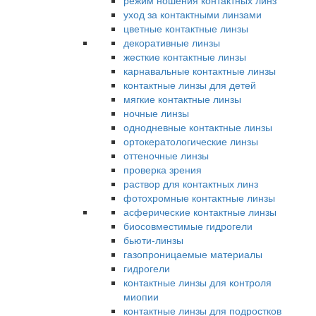
режим ношения контактных линз
уход за контактными линзами
цветные контактные линзы
декоративные линзы
жесткие контактные линзы
карнавальные контактные линзы
контактные линзы для детей
мягкие контактные линзы
ночные линзы
однодневные контактные линзы
ортокератологические линзы
оттеночные линзы
проверка зрения
раствор для контактных линз
фотохромные контактные линзы
асферические контактные линзы
биосовместимые гидрогели
бьюти-линзы
газопроницаемые материалы
гидрогели
контактные линзы для контроля
миопии
контактные линзы для подростков