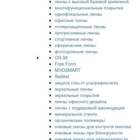
линзы с высокой базовой кривизной
многофункциональные покрытия
однофокальные линзы
офисные линзы
поляризационные линзы
прогрессивные линзы
спортивные линзы
сферические линзы
фотохромные линзы
CR-39
Free Form
MiYOSMART
Stellest
защита глаз от ультрафиолета
зеркальные линзы
зеркальные покрытия
линзы офисного дизайна
линзы с поддержкой аккомодации
минеральное стекло
органические полимеры
очковые линзы для контроля миопии
очковые линзы при близорукости
очковые линзы при дальнозоркости