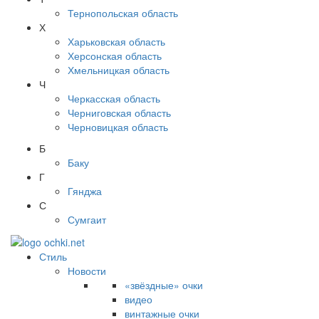
Тернопольская область
Х
Харьковская область
Херсонская область
Хмельницкая область
Ч
Черкасская область
Черниговская область
Черновицкая область
Б
Баку
Г
Гянджа
С
Сумгаит
Стиль
Новости
«звёздные» очки
видео
винтажные очки