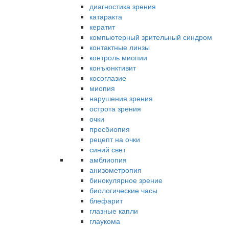
диагностика зрения
катаракта
кератит
компьютерный зрительный синдром
контактные линзы
контроль миопии
конъюнктивит
косоглазие
миопия
нарушения зрения
острота зрения
очки
пресбиопия
рецепт на очки
синий свет
амблиопия
анизометропия
бинокулярное зрение
биологические часы
блефарит
глазные капли
глаукома