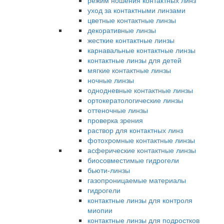
режим ношения контактных линз
уход за контактными линзами
цветные контактные линзы
декоративные линзы
жесткие контактные линзы
карнавальные контактные линзы
контактные линзы для детей
мягкие контактные линзы
ночные линзы
однодневные контактные линзы
ортокератологические линзы
оттеночные линзы
проверка зрения
раствор для контактных линз
фотохромные контактные линзы
асферические контактные линзы
биосовместимые гидрогели
бьюти-линзы
газопроницаемые материалы
гидрогели
контактные линзы для контроля
миопии
контактные линзы для подростков