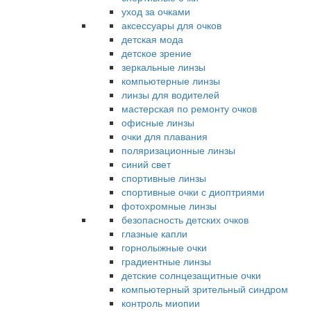
уход за очками
аксессуары для очков
детская мода
детское зрение
зеркальные линзы
компьютерные линзы
линзы для водителей
мастерская по ремонту очков
офисные линзы
очки для плавания
поляризационные линзы
синий свет
спортивные линзы
спортивные очки с диоптриями
фотохромные линзы
безопасность детских очков
глазные капли
горнолыжные очки
градиентные линзы
детские солнцезащитные очки
компьютерный зрительный синдром
контроль миопии