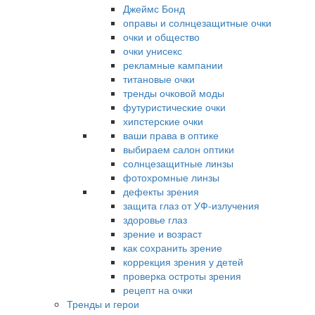
Джеймс Бонд
оправы и солнцезащитные очки
очки и общество
очки унисекс
рекламные кампании
титановые очки
тренды очковой моды
футуристические очки
хипстерские очки
ваши права в оптике
выбираем салон оптики
солнцезащитные линзы
фотохромные линзы
дефекты зрения
защита глаз от УФ-излучения
здоровье глаз
зрение и возраст
как сохранить зрение
коррекция зрения у детей
проверка остроты зрения
рецепт на очки
Тренды и герои