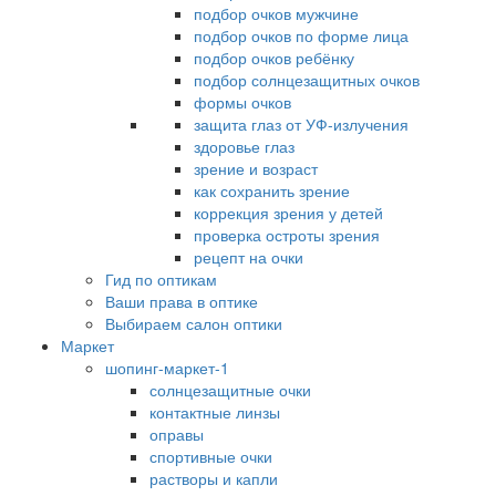
подбор очков мужчине
подбор очков по форме лица
подбор очков ребёнку
подбор солнцезащитных очков
формы очков
защита глаз от УФ-излучения
здоровье глаз
зрение и возраст
как сохранить зрение
коррекция зрения у детей
проверка остроты зрения
рецепт на очки
Гид по оптикам
Ваши права в оптике
Выбираем салон оптики
Маркет
шопинг-маркет-1
солнцезащитные очки
контактные линзы
оправы
спортивные очки
растворы и капли