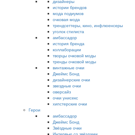
дизайнеры
истории брендов
мода подиумов
очковая мода
трендсеттеры, кино, инфлюенсеры
уголок стилиста
амбассадор
история бренда
коллаборации
творцы очковой моды
тренды очковой моды
винтажные очки
Джеймс Бонд
дизайнерские очки
звездные очки
оверсайз
очки унисекс
хипстерские очки
Герои
амбассадор
Джеймс Бонд
Звёздные очки
Интервью со звёздами