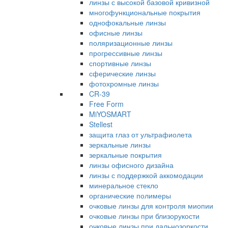
линзы с высокой базовой кривизной
многофункциональные покрытия
однофокальные линзы
офисные линзы
поляризационные линзы
прогрессивные линзы
спортивные линзы
сферические линзы
фотохромные линзы
CR-39
Free Form
MiYOSMART
Stellest
защита глаз от ультрафиолета
зеркальные линзы
зеркальные покрытия
линзы офисного дизайна
линзы с поддержкой аккомодации
минеральное стекло
органические полимеры
очковые линзы для контроля миопии
очковые линзы при близорукости
очковые линзы при дальнозоркости