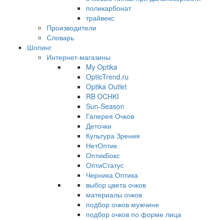
поликарбонат
трайвекс
Производители
Словарь
Шопинг
Интернет-магазины
My Optika
OpticTrend.ru
Optika Outlet
RB OCHKI
Sun-Season
Галерея Очков
Деточки
Культура Зрения
НетОптик
ОптикБокс
ОптиСтатус
Черника Оптика
выбор цвета очков
материалы очков
подбор очков мужчине
подбор очков по форме лица