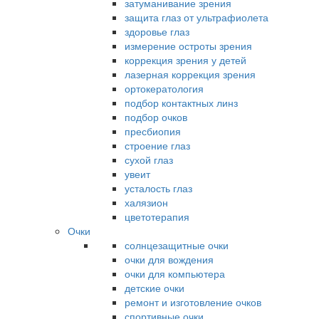
затуманивание зрения
защита глаз от ультрафиолета
здоровье глаз
измерение остроты зрения
коррекция зрения у детей
лазерная коррекция зрения
ортокератология
подбор контактных линз
подбор очков
пресбиопия
строение глаз
сухой глаз
увеит
усталость глаз
халязион
цветотерапия
Очки
солнцезащитные очки
очки для вождения
очки для компьютера
детские очки
ремонт и изготовление очков
спортивные очки