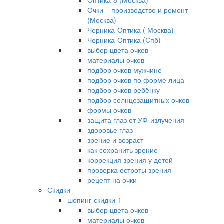
Оптика-8 (Москва)
Очки – производство и ремонт
(Москва)
Черника-Оптика ( Москва)
Черника-Оптика (Спб)
выбор цвета очков
материалы очков
подбор очков мужчине
подбор очков по форме лица
подбор очков ребёнку
подбор солнцезащитных очков
формы очков
защита глаз от УФ-излучения
здоровье глаз
зрение и возраст
как сохранить зрение
коррекция зрения у детей
проверка остроты зрения
рецепт на очки
Скидки
шопинг-скидки-1
выбор цвета очков
материалы очков