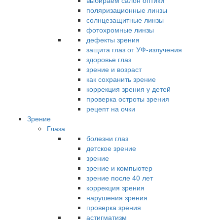
выбираем салон оптики
поляризационные линзы
солнцезащитные линзы
фотохромные линзы
дефекты зрения
защита глаз от УФ-излучения
здоровье глаз
зрение и возраст
как сохранить зрение
коррекция зрения у детей
проверка остроты зрения
рецепт на очки
Зрение
Глаза
болезни глаз
детское зрение
зрение
зрение и компьютер
зрение после 40 лет
коррекция зрения
нарушения зрения
проверка зрения
астигматизм