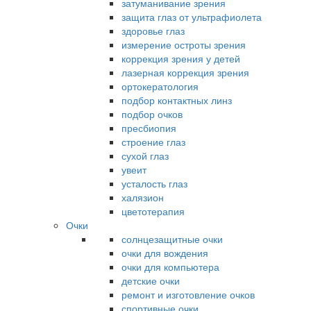
затуманивание зрения
защита глаз от ультрафиолета
здоровье глаз
измерение остроты зрения
коррекция зрения у детей
лазерная коррекция зрения
ортокератология
подбор контактных линз
подбор очков
пресбиопия
строение глаз
сухой глаз
увеит
усталость глаз
халязион
цветотерапия
Очки
солнцезащитные очки
очки для вождения
очки для компьютера
детские очки
ремонт и изготовление очков
спортивные очки