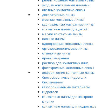
режим ношения контактных линз
уход за контактными линзами
цветные контактные линзы
декоративные линзы
жесткие контактные линзы
карнавальные контактные линзы
контактные линзы для детей
мягкие контактные линзы
ночные линзы
однодневные контактные линзы
ортокератологические линзы
оттеночные линзы
проверка зрения
раствор для контактных линз
фотохромные контактные линзы
асферические контактные линзы
биосовместимые гидрогели
бьюти-линзы
газопроницаемые материалы
гидрогели
контактные линзы для контроля
миопии
контактные линзы для подростков