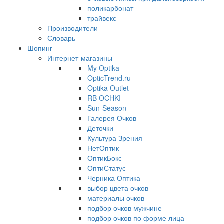
поликарбонат
трайвекс
Производители
Словарь
Шопинг
Интернет-магазины
My Optika
OpticTrend.ru
Optika Outlet
RB OCHKI
Sun-Season
Галерея Очков
Деточки
Культура Зрения
НетОптик
ОптикБокс
ОптиСтатус
Черника Оптика
выбор цвета очков
материалы очков
подбор очков мужчине
подбор очков по форме лица