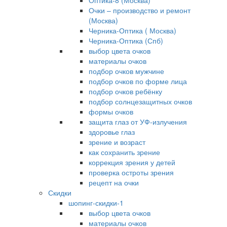
Оптика-8 (Москва)
Очки – производство и ремонт
(Москва)
Черника-Оптика ( Москва)
Черника-Оптика (Спб)
выбор цвета очков
материалы очков
подбор очков мужчине
подбор очков по форме лица
подбор очков ребёнку
подбор солнцезащитных очков
формы очков
защита глаз от УФ-излучения
здоровье глаз
зрение и возраст
как сохранить зрение
коррекция зрения у детей
проверка остроты зрения
рецепт на очки
Скидки
шопинг-скидки-1
выбор цвета очков
материалы очков