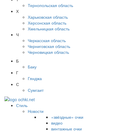
Тернопольская область
Х
Харьковская область
Херсонская область
Хмельницкая область
Ч
Черкасская область
Черниговская область
Черновицкая область
Б
Баку
Г
Гянджа
С
Сумгаит
Стиль
Новости
«звёздные» очки
видео
винтажные очки