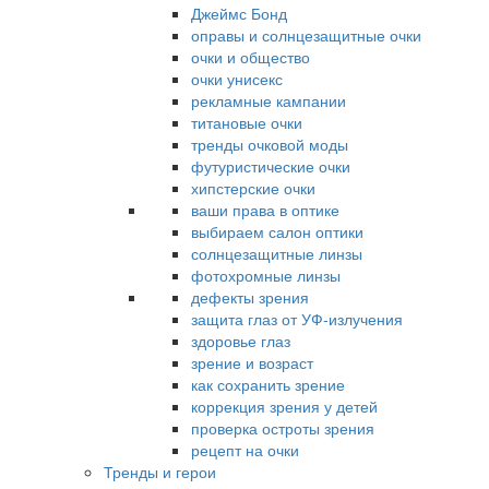
Джеймс Бонд
оправы и солнцезащитные очки
очки и общество
очки унисекс
рекламные кампании
титановые очки
тренды очковой моды
футуристические очки
хипстерские очки
ваши права в оптике
выбираем салон оптики
солнцезащитные линзы
фотохромные линзы
дефекты зрения
защита глаз от УФ-излучения
здоровье глаз
зрение и возраст
как сохранить зрение
коррекция зрения у детей
проверка остроты зрения
рецепт на очки
Тренды и герои