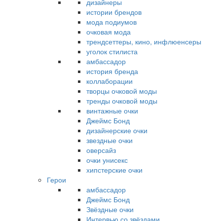
дизайнеры
истории брендов
мода подиумов
очковая мода
трендсеттеры, кино, инфлюенсеры
уголок стилиста
амбассадор
история бренда
коллаборации
творцы очковой моды
тренды очковой моды
винтажные очки
Джеймс Бонд
дизайнерские очки
звездные очки
оверсайз
очки унисекс
хипстерские очки
Герои
амбассадор
Джеймс Бонд
Звёздные очки
Интервью со звёздами