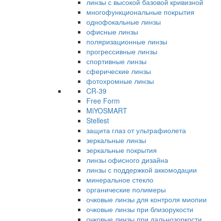
линзы с высокой базовой кривизной
многофункциональные покрытия
однофокальные линзы
офисные линзы
поляризационные линзы
прогрессивные линзы
спортивные линзы
сферические линзы
фотохромные линзы
CR-39
Free Form
MiYOSMART
Stellest
защита глаз от ультрафиолета
зеркальные линзы
зеркальные покрытия
линзы офисного дизайна
линзы с поддержкой аккомодации
минеральное стекло
органические полимеры
очковые линзы для контроля миопии
очковые линзы при близорукости
очковые линзы при дальнозоркости