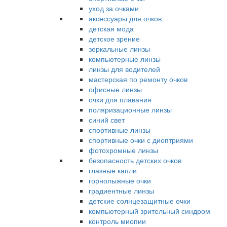
уход за очками
аксессуары для очков
детская мода
детское зрение
зеркальные линзы
компьютерные линзы
линзы для водителей
мастерская по ремонту очков
офисные линзы
очки для плавания
поляризационные линзы
синий свет
спортивные линзы
спортивные очки с диоптриями
фотохромные линзы
безопасность детских очков
глазные капли
горнолыжные очки
градиентные линзы
детские солнцезащитные очки
компьютерный зрительный синдром
контроль миопии