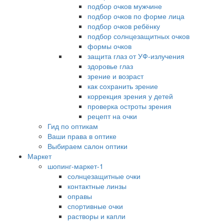
подбор очков мужчине
подбор очков по форме лица
подбор очков ребёнку
подбор солнцезащитных очков
формы очков
защита глаз от УФ-излучения
здоровье глаз
зрение и возраст
как сохранить зрение
коррекция зрения у детей
проверка остроты зрения
рецепт на очки
Гид по оптикам
Ваши права в оптике
Выбираем салон оптики
Маркет
шопинг-маркет-1
солнцезащитные очки
контактные линзы
оправы
спортивные очки
растворы и капли