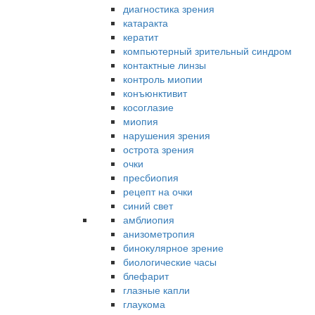
диагностика зрения
катаракта
кератит
компьютерный зрительный синдром
контактные линзы
контроль миопии
конъюнктивит
косоглазие
миопия
нарушения зрения
острота зрения
очки
пресбиопия
рецепт на очки
синий свет
амблиопия
анизометропия
бинокулярное зрение
биологические часы
блефарит
глазные капли
глаукома