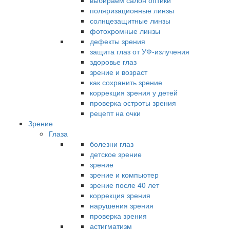
выбираем салон оптики
поляризационные линзы
солнцезащитные линзы
фотохромные линзы
дефекты зрения
защита глаз от УФ-излучения
здоровье глаз
зрение и возраст
как сохранить зрение
коррекция зрения у детей
проверка остроты зрения
рецепт на очки
Зрение
Глаза
болезни глаз
детское зрение
зрение
зрение и компьютер
зрение после 40 лет
коррекция зрения
нарушения зрения
проверка зрения
астигматизм