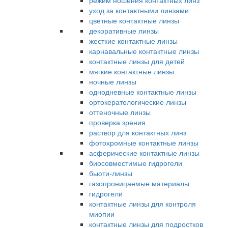
режим ношения контактных линз
уход за контактными линзами
цветные контактные линзы
декоративные линзы
жесткие контактные линзы
карнавальные контактные линзы
контактные линзы для детей
мягкие контактные линзы
ночные линзы
однодневные контактные линзы
ортокератологические линзы
оттеночные линзы
проверка зрения
раствор для контактных линз
фотохромные контактные линзы
асферические контактные линзы
биосовместимые гидрогели
бьюти-линзы
газопроницаемые материалы
гидрогели
контактные линзы для контроля
миопии
контактные линзы для подростков