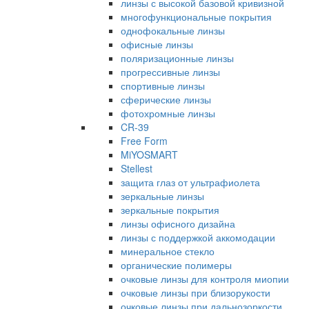
линзы с высокой базовой кривизной
многофункциональные покрытия
однофокальные линзы
офисные линзы
поляризационные линзы
прогрессивные линзы
спортивные линзы
сферические линзы
фотохромные линзы
CR-39
Free Form
MiYOSMART
Stellest
защита глаз от ультрафиолета
зеркальные линзы
зеркальные покрытия
линзы офисного дизайна
линзы с поддержкой аккомодации
минеральное стекло
органические полимеры
очковые линзы для контроля миопии
очковые линзы при близорукости
очковые линзы при дальнозоркости