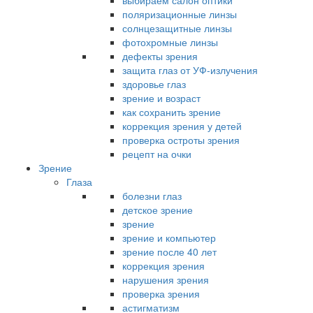
выбираем салон оптики
поляризационные линзы
солнцезащитные линзы
фотохромные линзы
дефекты зрения
защита глаз от УФ-излучения
здоровье глаз
зрение и возраст
как сохранить зрение
коррекция зрения у детей
проверка остроты зрения
рецепт на очки
Зрение
Глаза
болезни глаз
детское зрение
зрение
зрение и компьютер
зрение после 40 лет
коррекция зрения
нарушения зрения
проверка зрения
астигматизм