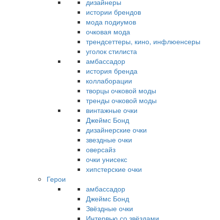
дизайнеры
истории брендов
мода подиумов
очковая мода
трендсеттеры, кино, инфлюенсеры
уголок стилиста
амбассадор
история бренда
коллаборации
творцы очковой моды
тренды очковой моды
винтажные очки
Джеймс Бонд
дизайнерские очки
звездные очки
оверсайз
очки унисекс
хипстерские очки
Герои
амбассадор
Джеймс Бонд
Звёздные очки
Интервью со звёздами