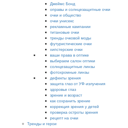
Джеймс Бонд
оправы и солнцезащитные очки
очки и общество
очки унисекс
рекламные кампании
титановые очки
тренды очковой моды
футуристические очки
хипстерские очки
ваши права в оптике
выбираем салон оптики
солнцезащитные линзы
фотохромные линзы
дефекты зрения
защита глаз от УФ-излучения
здоровье глаз
зрение и возраст
как сохранить зрение
коррекция зрения у детей
проверка остроты зрения
рецепт на очки
Тренды и герои