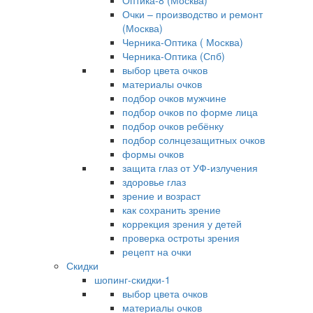
Оптика-8 (Москва)
Очки – производство и ремонт
(Москва)
Черника-Оптика ( Москва)
Черника-Оптика (Спб)
выбор цвета очков
материалы очков
подбор очков мужчине
подбор очков по форме лица
подбор очков ребёнку
подбор солнцезащитных очков
формы очков
защита глаз от УФ-излучения
здоровье глаз
зрение и возраст
как сохранить зрение
коррекция зрения у детей
проверка остроты зрения
рецепт на очки
Скидки
шопинг-скидки-1
выбор цвета очков
материалы очков