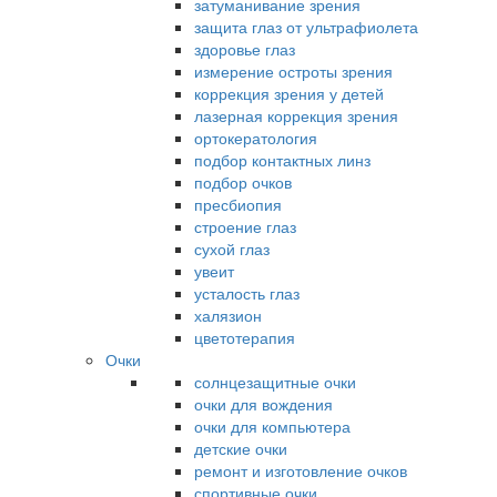
затуманивание зрения
защита глаз от ультрафиолета
здоровье глаз
измерение остроты зрения
коррекция зрения у детей
лазерная коррекция зрения
ортокератология
подбор контактных линз
подбор очков
пресбиопия
строение глаз
сухой глаз
увеит
усталость глаз
халязион
цветотерапия
Очки
солнцезащитные очки
очки для вождения
очки для компьютера
детские очки
ремонт и изготовление очков
спортивные очки