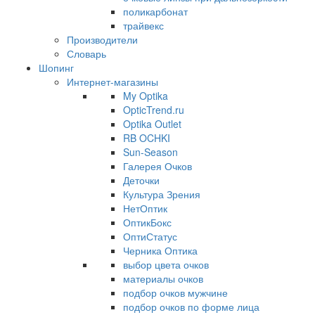
поликарбонат
трайвекс
Производители
Словарь
Шопинг
Интернет-магазины
My Optika
OpticTrend.ru
Optika Outlet
RB OCHKI
Sun-Season
Галерея Очков
Деточки
Культура Зрения
НетОптик
ОптикБокс
ОптиСтатус
Черника Оптика
выбор цвета очков
материалы очков
подбор очков мужчине
подбор очков по форме лица