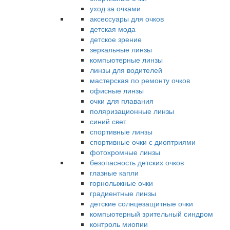
уход за очками
аксессуары для очков
детская мода
детское зрение
зеркальные линзы
компьютерные линзы
линзы для водителей
мастерская по ремонту очков
офисные линзы
очки для плавания
поляризационные линзы
синий свет
спортивные линзы
спортивные очки с диоптриями
фотохромные линзы
безопасность детских очков
глазные капли
горнолыжные очки
градиентные линзы
детские солнцезащитные очки
компьютерный зрительный синдром
контроль миопии