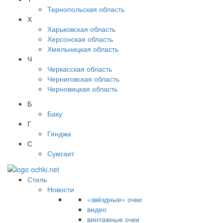
Тернопольская область
Х
Харьковская область
Херсонская область
Хмельницкая область
Ч
Черкасская область
Черниговская область
Черновицкая область
Б
Баку
Г
Гянджа
С
Сумгаит
Стиль
Новости
«звёздные» очки
видео
винтажные очки