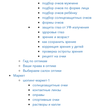
подбор очков мужчине
подбор очков по форме лица
подбор очков ребёнку
подбор солнцезащитных очков
формы очков
защита глаз от УФ-излучения
здоровье глаз
зрение и возраст
как сохранить зрение
коррекция зрения у детей
проверка остроты зрения
рецепт на очки
Гид по оптикам
Ваши права в оптике
Выбираем салон оптики
Маркет
шопинг-маркет-1
солнцезащитные очки
контактные линзы
оправы
спортивные очки
растворы и капли