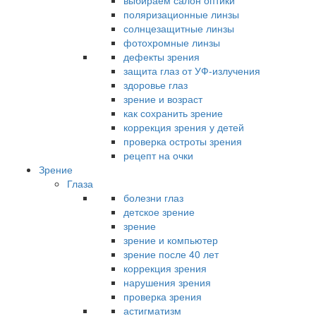
выбираем салон оптики
поляризационные линзы
солнцезащитные линзы
фотохромные линзы
дефекты зрения
защита глаз от УФ-излучения
здоровье глаз
зрение и возраст
как сохранить зрение
коррекция зрения у детей
проверка остроты зрения
рецепт на очки
Зрение
Глаза
болезни глаз
детское зрение
зрение
зрение и компьютер
зрение после 40 лет
коррекция зрения
нарушения зрения
проверка зрения
астигматизм