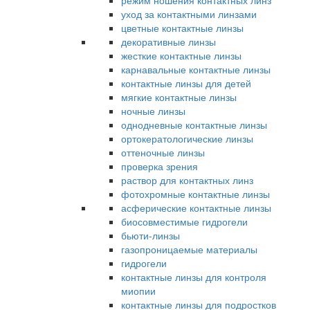
режим ношения контактных линз
уход за контактными линзами
цветные контактные линзы
декоративные линзы
жесткие контактные линзы
карнавальные контактные линзы
контактные линзы для детей
мягкие контактные линзы
ночные линзы
однодневные контактные линзы
ортокератологические линзы
оттеночные линзы
проверка зрения
раствор для контактных линз
фотохромные контактные линзы
асферические контактные линзы
биосовместимые гидрогели
бьюти-линзы
газопроницаемые материалы
гидрогели
контактные линзы для контроля
миопии
контактные линзы для подростков