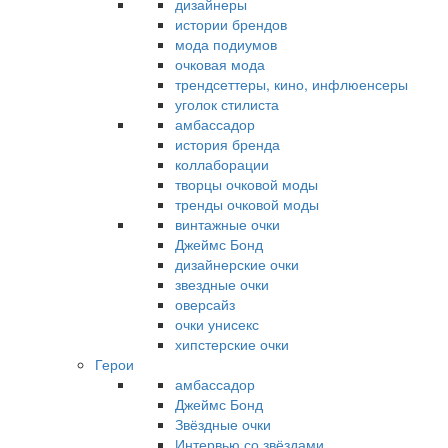
дизайнеры
истории брендов
мода подиумов
очковая мода
трендсеттеры, кино, инфлюенсеры
уголок стилиста
амбассадор
история бренда
коллаборации
творцы очковой моды
тренды очковой моды
винтажные очки
Джеймс Бонд
дизайнерские очки
звездные очки
оверсайз
очки унисекс
хипстерские очки
Герои
амбассадор
Джеймс Бонд
Звёздные очки
Интервью со звёздами