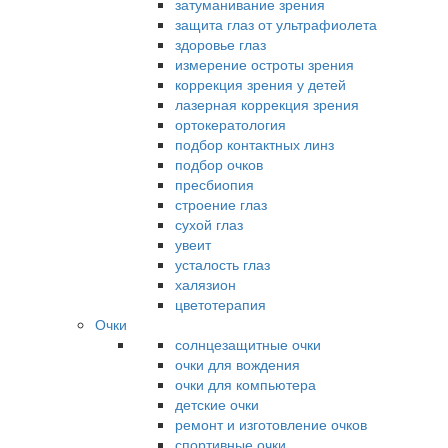
затуманивание зрения
защита глаз от ультрафиолета
здоровье глаз
измерение остроты зрения
коррекция зрения у детей
лазерная коррекция зрения
ортокератология
подбор контактных линз
подбор очков
пресбиопия
строение глаз
сухой глаз
увеит
усталость глаз
халязион
цветотерапия
Очки
солнцезащитные очки
очки для вождения
очки для компьютера
детские очки
ремонт и изготовление очков
спортивные очки