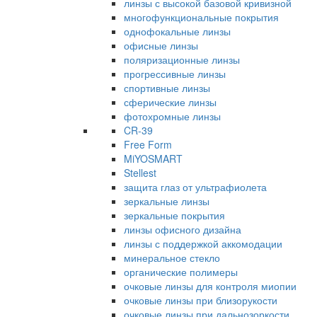
линзы с высокой базовой кривизной
многофункциональные покрытия
однофокальные линзы
офисные линзы
поляризационные линзы
прогрессивные линзы
спортивные линзы
сферические линзы
фотохромные линзы
CR-39
Free Form
MiYOSMART
Stellest
защита глаз от ультрафиолета
зеркальные линзы
зеркальные покрытия
линзы офисного дизайна
линзы с поддержкой аккомодации
минеральное стекло
органические полимеры
очковые линзы для контроля миопии
очковые линзы при близорукости
очковые линзы при дальнозоркости