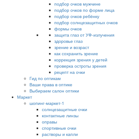
подбор очков мужчине
подбор очков по форме лица
подбор очков ребёнку
подбор солнцезащитных очков
формы очков
защита глаз от УФ-излучения
здоровье глаз
зрение и возраст
как сохранить зрение
коррекция зрения у детей
проверка остроты зрения
рецепт на очки
Гид по оптикам
Ваши права в оптике
Выбираем салон оптики
Маркет
шопинг-маркет-1
солнцезащитные очки
контактные линзы
оправы
спортивные очки
растворы и капли