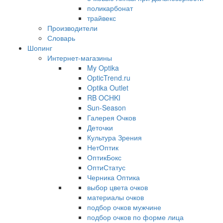
поликарбонат
трайвекс
Производители
Словарь
Шопинг
Интернет-магазины
My Optika
OpticTrend.ru
Optika Outlet
RB OCHKI
Sun-Season
Галерея Очков
Деточки
Культура Зрения
НетОптик
ОптикБокс
ОптиСтатус
Черника Оптика
выбор цвета очков
материалы очков
подбор очков мужчине
подбор очков по форме лица