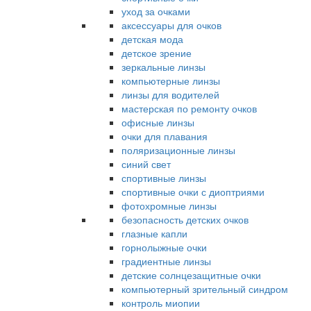
уход за очками
аксессуары для очков
детская мода
детское зрение
зеркальные линзы
компьютерные линзы
линзы для водителей
мастерская по ремонту очков
офисные линзы
очки для плавания
поляризационные линзы
синий свет
спортивные линзы
спортивные очки с диоптриями
фотохромные линзы
безопасность детских очков
глазные капли
горнолыжные очки
градиентные линзы
детские солнцезащитные очки
компьютерный зрительный синдром
контроль миопии