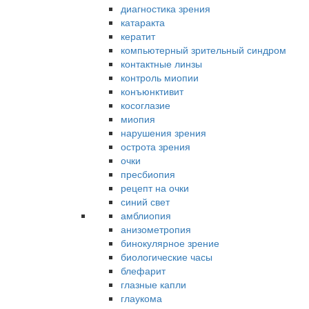
диагностика зрения
катаракта
кератит
компьютерный зрительный синдром
контактные линзы
контроль миопии
конъюнктивит
косоглазие
миопия
нарушения зрения
острота зрения
очки
пресбиопия
рецепт на очки
синий свет
амблиопия
анизометропия
бинокулярное зрение
биологические часы
блефарит
глазные капли
глаукома