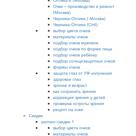
Оптика-8 (Москва)
Очки – производство и ремонт
(Москва)
Черника-Оптика ( Москва)
Черника-Оптика (Спб)
выбор цвета очков
материалы очков
подбор очков мужчине
подбор очков по форме лица
подбор очков ребёнку
подбор солнцезащитных очков
формы очков
защита глаз от УФ-излучения
здоровье глаз
зрение и возраст
как сохранить зрение
коррекция зрения у детей
проверка остроты зрения
рецепт на очки
Скидки
шопинг-скидки-1
выбор цвета очков
материалы очков