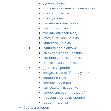
Джеймс Бонд
оправы и солнцезащитные очки
очки и общество
очки унисекс
рекламные кампании
титановые очки
тренды очковой моды
футуристические очки
хипстерские очки
ваши права в оптике
выбираем салон оптики
солнцезащитные линзы
фотохромные линзы
дефекты зрения
защита глаз от УФ-излучения
здоровье глаз
зрение и возраст
как сохранить зрение
коррекция зрения у детей
проверка остроты зрения
рецепт на очки
Тренды и герои