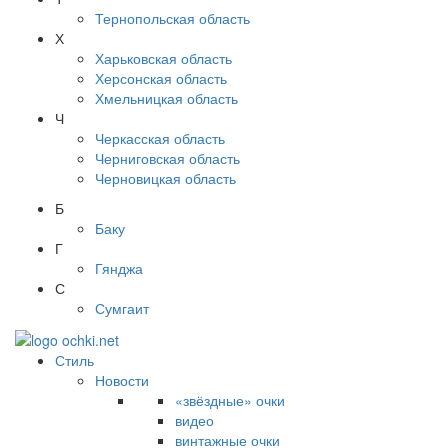
Тернопольская область
Х
Харьковская область
Херсонская область
Хмельницкая область
Ч
Черкасская область
Черниговская область
Черновицкая область
Б
Баку
Г
Гянджа
С
Сумгаит
Стиль
Новости
«звёздные» очки
видео
винтажные очки