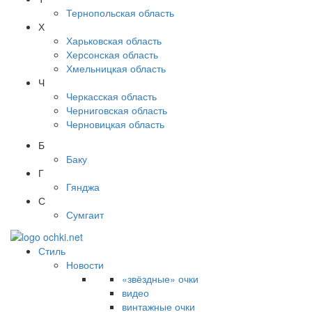
Тернопольская область
Х
Харьковская область
Херсонская область
Хмельницкая область
Ч
Черкасская область
Черниговская область
Черновицкая область
Б
Баку
Г
Гянджа
С
Сумгаит
Стиль
Новости
«звёздные» очки
видео
винтажные очки