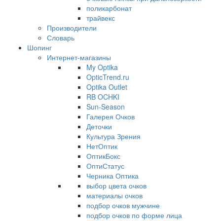
поликарбонат
трайвекс
Производители
Словарь
Шопинг
Интернет-магазины
My Optika
OpticTrend.ru
Optika Outlet
RB OCHKI
Sun-Season
Галерея Очков
Деточки
Культура Зрения
НетОптик
ОптикБокс
ОптиСтатус
Черника Оптика
выбор цвета очков
материалы очков
подбор очков мужчине
подбор очков по форме лица