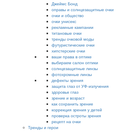
Джеймс Бонд
оправы и солнцезащитные очки
очки и общество
очки унисекс
рекламные кампании
титановые очки
тренды очковой моды
футуристические очки
хипстерские очки
ваши права в оптике
выбираем салон оптики
солнцезащитные линзы
фотохромные линзы
дефекты зрения
защита глаз от УФ-излучения
здоровье глаз
зрение и возраст
как сохранить зрение
коррекция зрения у детей
проверка остроты зрения
рецепт на очки
Тренды и герои