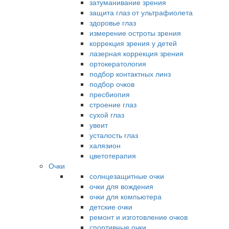
затуманивание зрения
защита глаз от ультрафиолета
здоровье глаз
измерение остроты зрения
коррекция зрения у детей
лазерная коррекция зрения
ортокератология
подбор контактных линз
подбор очков
пресбиопия
строение глаз
сухой глаз
увеит
усталость глаз
халязион
цветотерапия
Очки
солнцезащитные очки
очки для вождения
очки для компьютера
детские очки
ремонт и изготовление очков
спортивные очки