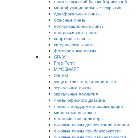
линзы с высокой базовой кривизной
многофункциональные покрытия
однофокальные линзы
офисные линзы
поляризационные линзы
прогрессивные линзы
спортивные линзы
сферические линзы
фотохромные линзы
CR-39
Free Form
MiYOSMART
Stellest
защита глаз от ультрафиолета
зеркальные линзы
зеркальные покрытия
линзы офисного дизайна
линзы с поддержкой аккомодации
минеральное стекло
органические полимеры
очковые линзы для контроля миопии
очковые линзы при близорукости
очковые линзы при дальнозоркости