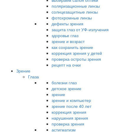
выбираем салон оптики
поляризационные линзы
солнцезащитные линзы
фотохромные линзы
дефекты зрения
защита глаз от УФ-излучения
здоровье глаз
зрение и возраст
как сохранить зрение
коррекция зрения у детей
проверка остроты зрения
рецепт на очки
Зрение
Глаза
болезни глаз
детское зрение
зрение
зрение и компьютер
зрение после 40 лет
коррекция зрения
нарушения зрения
проверка зрения
астигматизм