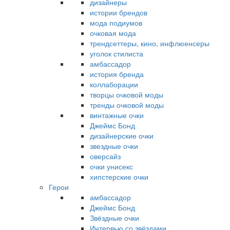
дизайнеры
истории брендов
мода подиумов
очковая мода
трендсеттеры, кино, инфлюенсеры
уголок стилиста
амбассадор
история бренда
коллаборации
творцы очковой моды
тренды очковой моды
винтажные очки
Джеймс Бонд
дизайнерские очки
звездные очки
оверсайз
очки унисекс
хипстерские очки
Герои
амбассадор
Джеймс Бонд
Звёздные очки
Интервью со звёздами