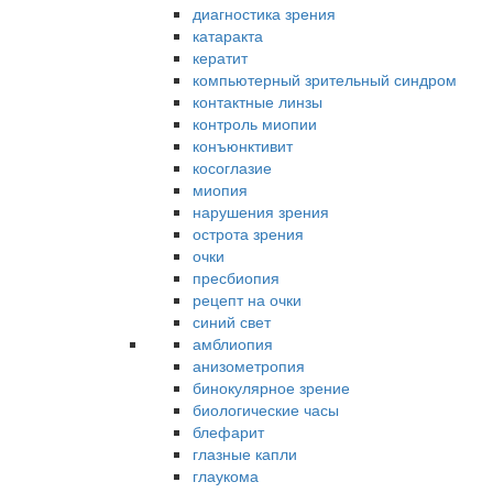
диагностика зрения
катаракта
кератит
компьютерный зрительный синдром
контактные линзы
контроль миопии
конъюнктивит
косоглазие
миопия
нарушения зрения
острота зрения
очки
пресбиопия
рецепт на очки
синий свет
амблиопия
анизометропия
бинокулярное зрение
биологические часы
блефарит
глазные капли
глаукома