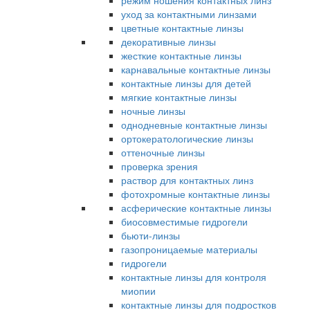
режим ношения контактных линз
уход за контактными линзами
цветные контактные линзы
декоративные линзы
жесткие контактные линзы
карнавальные контактные линзы
контактные линзы для детей
мягкие контактные линзы
ночные линзы
однодневные контактные линзы
ортокератологические линзы
оттеночные линзы
проверка зрения
раствор для контактных линз
фотохромные контактные линзы
асферические контактные линзы
биосовместимые гидрогели
бьюти-линзы
газопроницаемые материалы
гидрогели
контактные линзы для контроля
миопии
контактные линзы для подростков