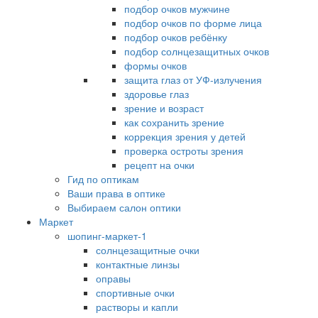
подбор очков мужчине
подбор очков по форме лица
подбор очков ребёнку
подбор солнцезащитных очков
формы очков
защита глаз от УФ-излучения
здоровье глаз
зрение и возраст
как сохранить зрение
коррекция зрения у детей
проверка остроты зрения
рецепт на очки
Гид по оптикам
Ваши права в оптике
Выбираем салон оптики
Маркет
шопинг-маркет-1
солнцезащитные очки
контактные линзы
оправы
спортивные очки
растворы и капли