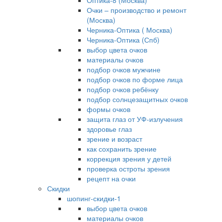
Оптика-8 (Москва)
Очки – производство и ремонт
(Москва)
Черника-Оптика ( Москва)
Черника-Оптика (Спб)
выбор цвета очков
материалы очков
подбор очков мужчине
подбор очков по форме лица
подбор очков ребёнку
подбор солнцезащитных очков
формы очков
защита глаз от УФ-излучения
здоровье глаз
зрение и возраст
как сохранить зрение
коррекция зрения у детей
проверка остроты зрения
рецепт на очки
Скидки
шопинг-скидки-1
выбор цвета очков
материалы очков