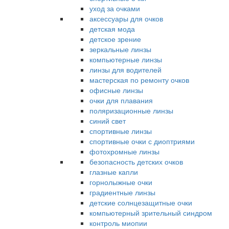
уход за очками
аксессуары для очков
детская мода
детское зрение
зеркальные линзы
компьютерные линзы
линзы для водителей
мастерская по ремонту очков
офисные линзы
очки для плавания
поляризационные линзы
синий свет
спортивные линзы
спортивные очки с диоптриями
фотохромные линзы
безопасность детских очков
глазные капли
горнолыжные очки
градиентные линзы
детские солнцезащитные очки
компьютерный зрительный синдром
контроль миопии