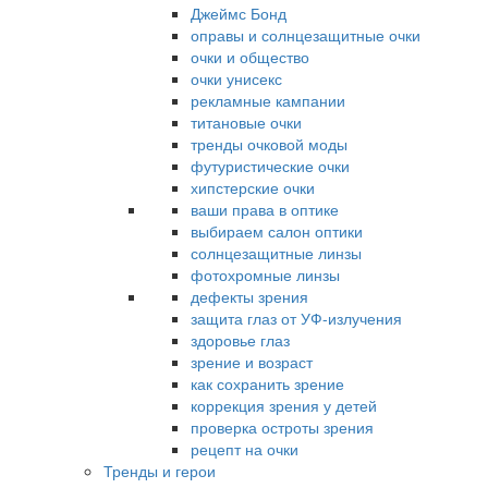
Джеймс Бонд
оправы и солнцезащитные очки
очки и общество
очки унисекс
рекламные кампании
титановые очки
тренды очковой моды
футуристические очки
хипстерские очки
ваши права в оптике
выбираем салон оптики
солнцезащитные линзы
фотохромные линзы
дефекты зрения
защита глаз от УФ-излучения
здоровье глаз
зрение и возраст
как сохранить зрение
коррекция зрения у детей
проверка остроты зрения
рецепт на очки
Тренды и герои