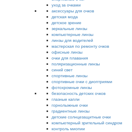
уход за очками
аксессуары для очков
детская мода
детское зрение
зеркальные линзы
компьютерные линзы
линзы для водителей
мастерская по ремонту очков
офисные линзы
очки для плавания
поляризационные линзы
синий свет
спортивные линзы
спортивные очки с диоптриями
фотохромные линзы
безопасность детских очков
глазные капли
горнолыжные очки
градиентные линзы
детские солнцезащитные очки
компьютерный зрительный синдром
контроль миопии