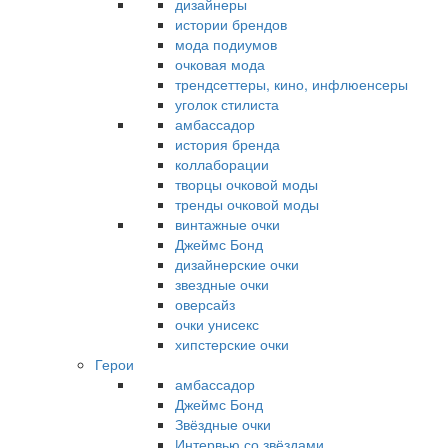
дизайнеры
истории брендов
мода подиумов
очковая мода
трендсеттеры, кино, инфлюенсеры
уголок стилиста
амбассадор
история бренда
коллаборации
творцы очковой моды
тренды очковой моды
винтажные очки
Джеймс Бонд
дизайнерские очки
звездные очки
оверсайз
очки унисекс
хипстерские очки
Герои
амбассадор
Джеймс Бонд
Звёздные очки
Интервью со звёздами