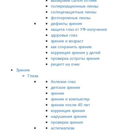
выбираем салон оптики
поляризационные линзы
солнцезащитные линзы
фотохромные линзы
дефекты зрения
защита глаз от УФ-излучения
здоровье глаз
зрение и возраст
как сохранить зрение
коррекция зрения у детей
проверка остроты зрения
рецепт на очки
Зрение
Глаза
болезни глаз
детское зрение
зрение
зрение и компьютер
зрение после 40 лет
коррекция зрения
нарушения зрения
проверка зрения
астигматизм