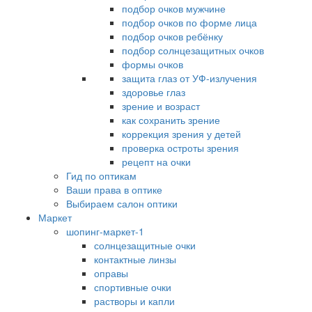
подбор очков мужчине
подбор очков по форме лица
подбор очков ребёнку
подбор солнцезащитных очков
формы очков
защита глаз от УФ-излучения
здоровье глаз
зрение и возраст
как сохранить зрение
коррекция зрения у детей
проверка остроты зрения
рецепт на очки
Гид по оптикам
Ваши права в оптике
Выбираем салон оптики
Маркет
шопинг-маркет-1
солнцезащитные очки
контактные линзы
оправы
спортивные очки
растворы и капли