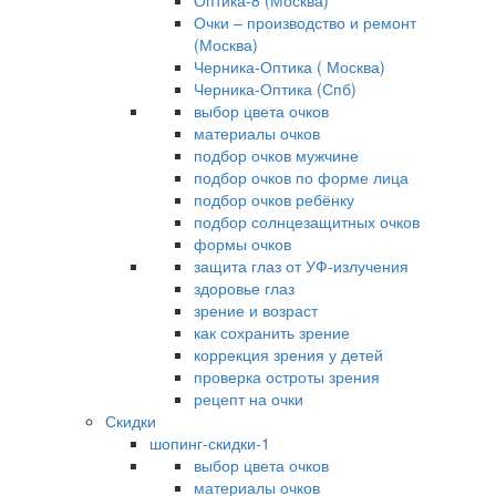
Оптика-8 (Москва)
Очки – производство и ремонт
(Москва)
Черника-Оптика ( Москва)
Черника-Оптика (Спб)
выбор цвета очков
материалы очков
подбор очков мужчине
подбор очков по форме лица
подбор очков ребёнку
подбор солнцезащитных очков
формы очков
защита глаз от УФ-излучения
здоровье глаз
зрение и возраст
как сохранить зрение
коррекция зрения у детей
проверка остроты зрения
рецепт на очки
Скидки
шопинг-скидки-1
выбор цвета очков
материалы очков