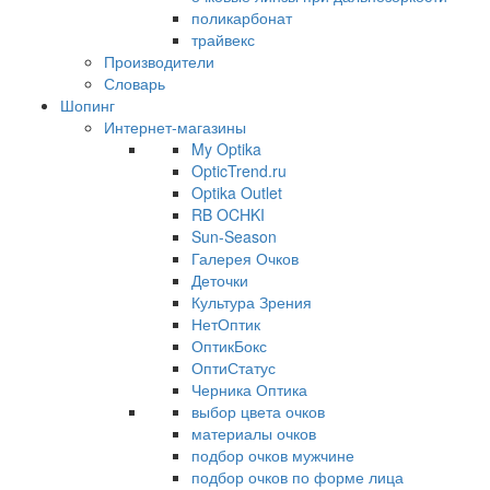
поликарбонат
трайвекс
Производители
Словарь
Шопинг
Интернет-магазины
My Optika
OpticTrend.ru
Optika Outlet
RB OCHKI
Sun-Season
Галерея Очков
Деточки
Культура Зрения
НетОптик
ОптикБокс
ОптиСтатус
Черника Оптика
выбор цвета очков
материалы очков
подбор очков мужчине
подбор очков по форме лица