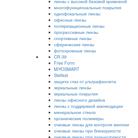
линзы с высокой базовой кривизной
многофункциональные покрытия
однофокальные линзы
офисные линзы
поляризационные линзы
прогрессивные линзы
спортивные линзы
сферические линзы
фотохромные линзы
CR-39
Free Form
MiYOSMART
Stellest
защита глаз от ультрафиолета
зеркальные линзы
зеркальные покрытия
линзы офисного дизайна
линзы с поддержкой аккомодации
минеральное стекло
органические полимеры
очковые линзы для контроля миопии
очковые линзы при близорукости
очковые линзы при дальнозоркости