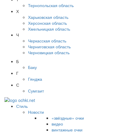
Тернопольская область
Х
Харьковская область
Херсонская область
Хмельницкая область
Ч
Черкасская область
Черниговская область
Черновицкая область
Б
Баку
Г
Гянджа
С
Сумгаит
Стиль
Новости
«звёздные» очки
видео
винтажные очки