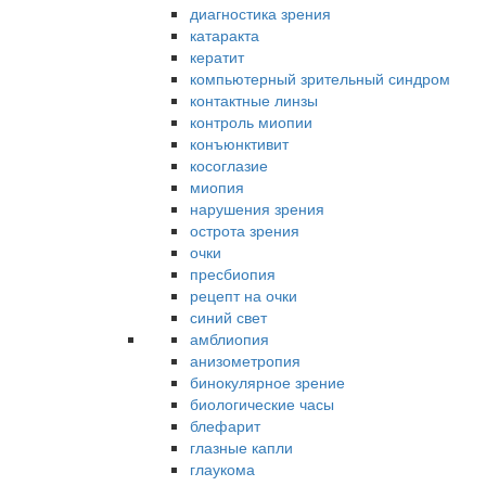
диагностика зрения
катаракта
кератит
компьютерный зрительный синдром
контактные линзы
контроль миопии
конъюнктивит
косоглазие
миопия
нарушения зрения
острота зрения
очки
пресбиопия
рецепт на очки
синий свет
амблиопия
анизометропия
бинокулярное зрение
биологические часы
блефарит
глазные капли
глаукома