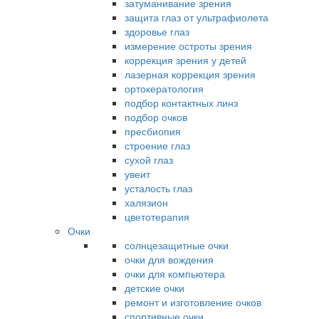
затуманивание зрения
защита глаз от ультрафиолета
здоровье глаз
измерение остроты зрения
коррекция зрения у детей
лазерная коррекция зрения
ортокератология
подбор контактных линз
подбор очков
пресбиопия
строение глаз
сухой глаз
увеит
усталость глаз
халязион
цветотерапия
Очки
солнцезащитные очки
очки для вождения
очки для компьютера
детские очки
ремонт и изготовление очков
спортивные очки