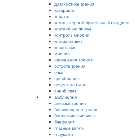
диагностика зрения
катаракта
кератит
компьютерный зрительный синдром
контактные линзы
контроль миопии
конъюнктивит
косоглазие
миопия
нарушения зрения
острота зрения
очки
пресбиопия
рецепт на очки
синий свет
амблиопия
анизометропия
бинокулярное зрение
биологические часы
блефарит
глазные капли
глаукома