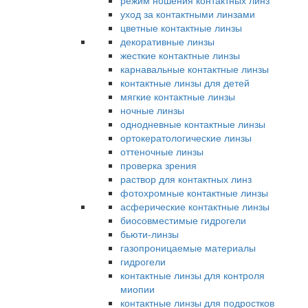
режим ношения контактных линз
уход за контактными линзами
цветные контактные линзы
декоративные линзы
жесткие контактные линзы
карнавальные контактные линзы
контактные линзы для детей
мягкие контактные линзы
ночные линзы
однодневные контактные линзы
ортокератологические линзы
оттеночные линзы
проверка зрения
раствор для контактных линз
фотохромные контактные линзы
асферические контактные линзы
биосовместимые гидрогели
бьюти-линзы
газопроницаемые материалы
гидрогели
контактные линзы для контроля
миопии
контактные линзы для подростков