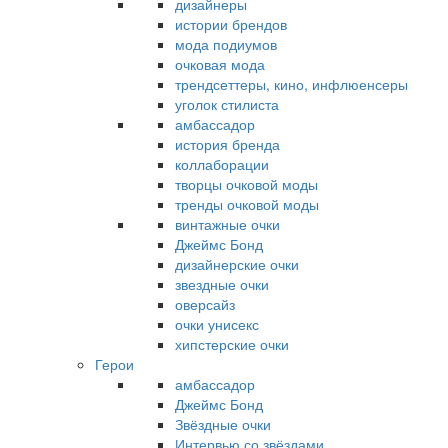
дизайнеры
истории брендов
мода подиумов
очковая мода
трендсеттеры, кино, инфлюенсеры
уголок стилиста
амбассадор
история бренда
коллаборации
творцы очковой моды
тренды очковой моды
винтажные очки
Джеймс Бонд
дизайнерские очки
звездные очки
оверсайз
очки унисекс
хипстерские очки
Герои
амбассадор
Джеймс Бонд
Звёздные очки
Интервью со звёздами