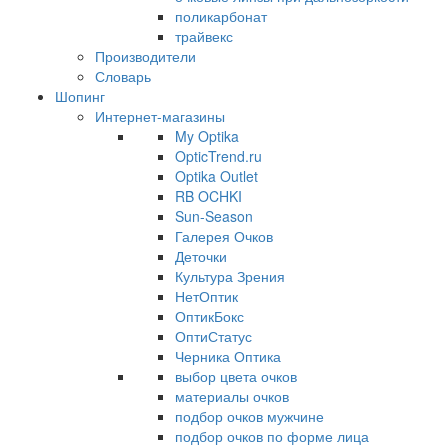
поликарбонат
трайвекс
Производители
Словарь
Шопинг
Интернет-магазины
My Optika
OpticTrend.ru
Optika Outlet
RB OCHKI
Sun-Season
Галерея Очков
Деточки
Культура Зрения
НетОптик
ОптикБокс
ОптиСтатус
Черника Оптика
выбор цвета очков
материалы очков
подбор очков мужчине
подбор очков по форме лица