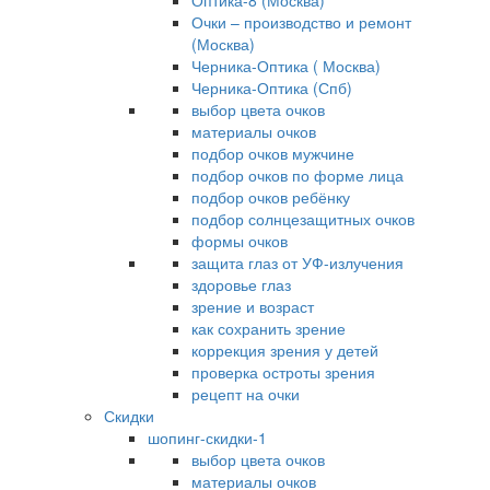
Оптика-8 (Москва)
Очки – производство и ремонт
(Москва)
Черника-Оптика ( Москва)
Черника-Оптика (Спб)
выбор цвета очков
материалы очков
подбор очков мужчине
подбор очков по форме лица
подбор очков ребёнку
подбор солнцезащитных очков
формы очков
защита глаз от УФ-излучения
здоровье глаз
зрение и возраст
как сохранить зрение
коррекция зрения у детей
проверка остроты зрения
рецепт на очки
Скидки
шопинг-скидки-1
выбор цвета очков
материалы очков