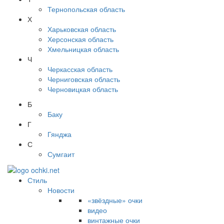
Тернопольская область
Х
Харьковская область
Херсонская область
Хмельницкая область
Ч
Черкасская область
Черниговская область
Черновицкая область
Б
Баку
Г
Гянджа
С
Сумгаит
Стиль
Новости
«звёздные» очки
видео
винтажные очки