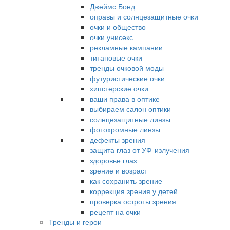
Джеймс Бонд
оправы и солнцезащитные очки
очки и общество
очки унисекс
рекламные кампании
титановые очки
тренды очковой моды
футуристические очки
хипстерские очки
ваши права в оптике
выбираем салон оптики
солнцезащитные линзы
фотохромные линзы
дефекты зрения
защита глаз от УФ-излучения
здоровье глаз
зрение и возраст
как сохранить зрение
коррекция зрения у детей
проверка остроты зрения
рецепт на очки
Тренды и герои