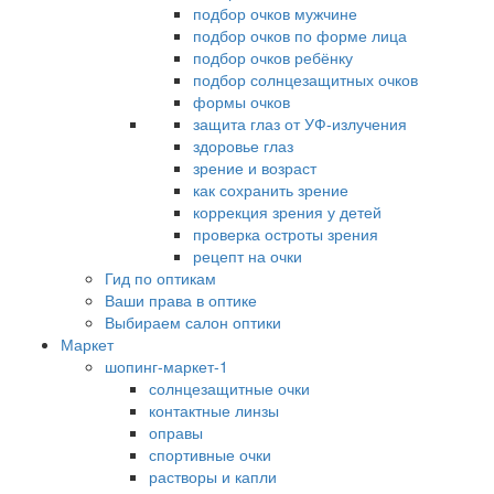
подбор очков мужчине
подбор очков по форме лица
подбор очков ребёнку
подбор солнцезащитных очков
формы очков
защита глаз от УФ-излучения
здоровье глаз
зрение и возраст
как сохранить зрение
коррекция зрения у детей
проверка остроты зрения
рецепт на очки
Гид по оптикам
Ваши права в оптике
Выбираем салон оптики
Маркет
шопинг-маркет-1
солнцезащитные очки
контактные линзы
оправы
спортивные очки
растворы и капли