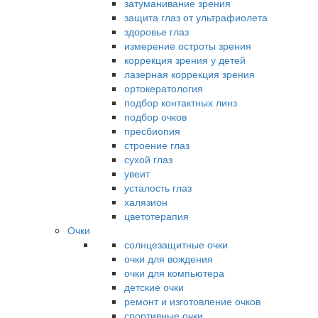
затуманивание зрения
защита глаз от ультрафиолета
здоровье глаз
измерение остроты зрения
коррекция зрения у детей
лазерная коррекция зрения
ортокератология
подбор контактных линз
подбор очков
пресбиопия
строение глаз
сухой глаз
увеит
усталость глаз
халязион
цветотерапия
Очки
солнцезащитные очки
очки для вождения
очки для компьютера
детские очки
ремонт и изготовление очков
спортивные очки