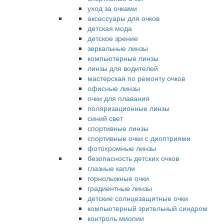
уход за очками
аксессуары для очков
детская мода
детское зрение
зеркальные линзы
компьютерные линзы
линзы для водителей
мастерская по ремонту очков
офисные линзы
очки для плавания
поляризационные линзы
синий свет
спортивные линзы
спортивные очки с диоптриями
фотохромные линзы
безопасность детских очков
глазные капли
горнолыжные очки
градиентные линзы
детские солнцезащитные очки
компьютерный зрительный синдром
контроль миопии