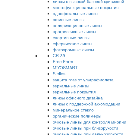
линзы с высокой базовой кривизной
многофункциональные покрытия
однофокальные линзы
офисные линзы
поляризационные линзы
прогрессивные линзы
спортивные линзы
сферические линзы
фотохромные линзы
CR-39
Free Form
MiYOSMART
Stellest
защита глаз от ультрафиолета
зеркальные линзы
зеркальные покрытия
линзы офисного дизайна
линзы с поддержкой аккомодации
минеральное стекло
органические полимеры
очковые линзы для контроля миопии
очковые линзы при близорукости
очковые линзы при дальнозоркости