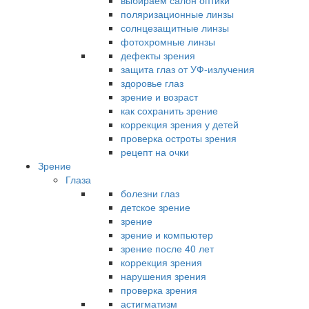
выбираем салон оптики
поляризационные линзы
солнцезащитные линзы
фотохромные линзы
дефекты зрения
защита глаз от УФ-излучения
здоровье глаз
зрение и возраст
как сохранить зрение
коррекция зрения у детей
проверка остроты зрения
рецепт на очки
Зрение
Глаза
болезни глаз
детское зрение
зрение
зрение и компьютер
зрение после 40 лет
коррекция зрения
нарушения зрения
проверка зрения
астигматизм