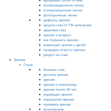
выбираем салон оптики
поляризационные линзы
солнцезащитные линзы
фотохромные линзы
дефекты зрения
защита глаз от УФ-излучения
здоровье глаз
зрение и возраст
как сохранить зрение
коррекция зрения у детей
проверка остроты зрения
рецепт на очки
Зрение
Глаза
болезни глаз
детское зрение
зрение
зрение и компьютер
зрение после 40 лет
коррекция зрения
нарушения зрения
проверка зрения
астигматизм