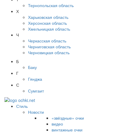
Тернопольская область
Х
Харьковская область
Херсонская область
Хмельницкая область
Ч
Черкасская область
Черниговская область
Черновицкая область
Б
Баку
Г
Гянджа
С
Сумгаит
Стиль
Новости
«звёздные» очки
видео
винтажные очки