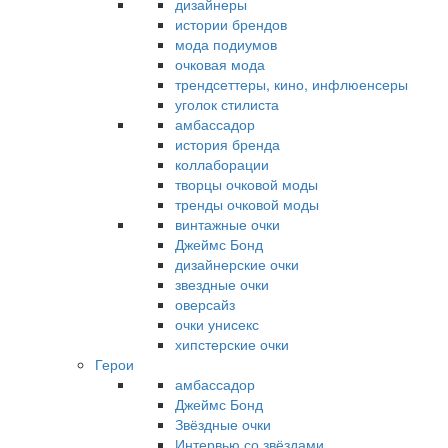
дизайнеры
истории брендов
мода подиумов
очковая мода
трендсеттеры, кино, инфлюенсеры
уголок стилиста
амбассадор
история бренда
коллаборации
творцы очковой моды
тренды очковой моды
винтажные очки
Джеймс Бонд
дизайнерские очки
звездные очки
оверсайз
очки унисекс
хипстерские очки
Герои
амбассадор
Джеймс Бонд
Звёздные очки
Интервью со звёздами