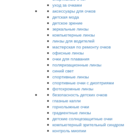
уход за очками
аксессуары для очков
детская мода
детское зрение
зеркальные линзы
компьютерные линзы
линзы для водителей
мастерская по ремонту очков
офисные линзы
очки для плавания
поляризационные линзы
синий свет
спортивные линзы
спортивные очки с диоптриями
фотохромные линзы
безопасность детских очков
глазные капли
горнолыжные очки
градиентные линзы
детские солнцезащитные очки
компьютерный зрительный синдром
контроль миопии