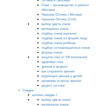
Оптика-8 (Москва)
Очки – производство и ремонт
(Москва)
Черника-Оптика ( Москва)
Черника-Оптика (Спб)
выбор цвета очков
материалы очков
подбор очков мужчине
подбор очков по форме лица
подбор очков ребёнку
подбор солнцезащитных очков
формы очков
защита глаз от УФ-излучения
здоровье глаз
зрение и возраст
как сохранить зрение
коррекция зрения у детей
проверка остроты зрения
рецепт на очки
Скидки
шопинг-скидки-1
выбор цвета очков
материалы очков