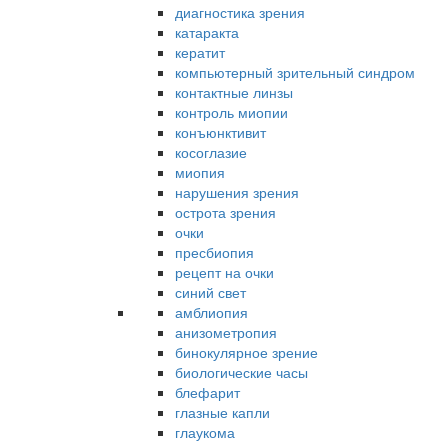
диагностика зрения
катаракта
кератит
компьютерный зрительный синдром
контактные линзы
контроль миопии
конъюнктивит
косоглазие
миопия
нарушения зрения
острота зрения
очки
пресбиопия
рецепт на очки
синий свет
амблиопия
анизометропия
бинокулярное зрение
биологические часы
блефарит
глазные капли
глаукома