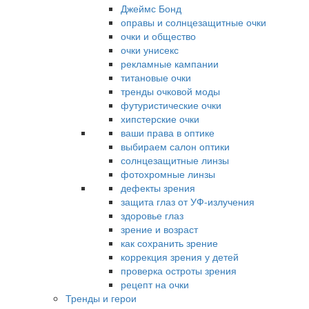
Джеймс Бонд
оправы и солнцезащитные очки
очки и общество
очки унисекс
рекламные кампании
титановые очки
тренды очковой моды
футуристические очки
хипстерские очки
ваши права в оптике
выбираем салон оптики
солнцезащитные линзы
фотохромные линзы
дефекты зрения
защита глаз от УФ-излучения
здоровье глаз
зрение и возраст
как сохранить зрение
коррекция зрения у детей
проверка остроты зрения
рецепт на очки
Тренды и герои