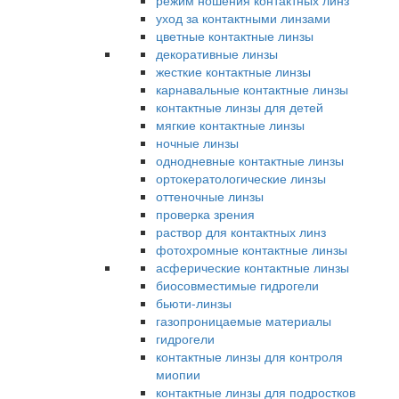
режим ношения контактных линз
уход за контактными линзами
цветные контактные линзы
декоративные линзы
жесткие контактные линзы
карнавальные контактные линзы
контактные линзы для детей
мягкие контактные линзы
ночные линзы
однодневные контактные линзы
ортокератологические линзы
оттеночные линзы
проверка зрения
раствор для контактных линз
фотохромные контактные линзы
асферические контактные линзы
биосовместимые гидрогели
бьюти-линзы
газопроницаемые материалы
гидрогели
контактные линзы для контроля
миопии
контактные линзы для подростков