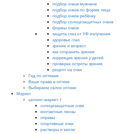
подбор очков мужчине
подбор очков по форме лица
подбор очков ребёнку
подбор солнцезащитных очков
формы очков
защита глаз от УФ-излучения
здоровье глаз
зрение и возраст
как сохранить зрение
коррекция зрения у детей
проверка остроты зрения
рецепт на очки
Гид по оптикам
Ваши права в оптике
Выбираем салон оптики
Маркет
шопинг-маркет-1
солнцезащитные очки
контактные линзы
оправы
спортивные очки
растворы и капли