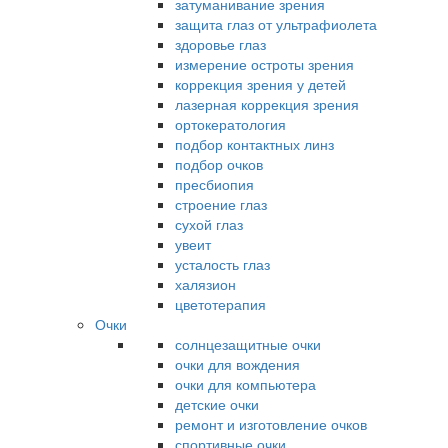
затуманивание зрения
защита глаз от ультрафиолета
здоровье глаз
измерение остроты зрения
коррекция зрения у детей
лазерная коррекция зрения
ортокератология
подбор контактных линз
подбор очков
пресбиопия
строение глаз
сухой глаз
увеит
усталость глаз
халязион
цветотерапия
Очки
солнцезащитные очки
очки для вождения
очки для компьютера
детские очки
ремонт и изготовление очков
спортивные очки