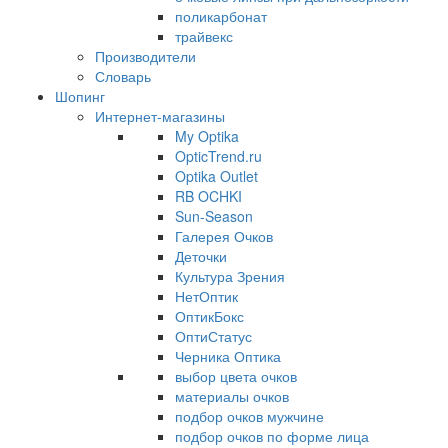
поликарбонат
трайвекс
Производители
Словарь
Шопинг
Интернет-магазины
My Optika
OpticTrend.ru
Optika Outlet
RB OCHKI
Sun-Season
Галерея Очков
Деточки
Культура Зрения
НетОптик
ОптикБокс
ОптиСтатус
Черника Оптика
выбор цвета очков
материалы очков
подбор очков мужчине
подбор очков по форме лица