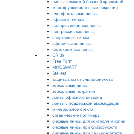
линзы с высокой базовой кривизной
многофункциональные покрытия
однофокальные линзы
офисные линзы
поляризационные линзы
прогрессивные линзы
спортивные линзы
сферические линзы
фотохромные линзы
CR-39
Free Form
MiYOSMART
Stellest
защита глаз от ультрафиолета
зеркальные линзы
зеркальные покрытия
линзы офисного дизайна
линзы с поддержкой аккомодации
минеральное стекло
органические полимеры
очковые линзы для контроля миопии
очковые линзы при близорукости
очковые линзы при дальнозоркости