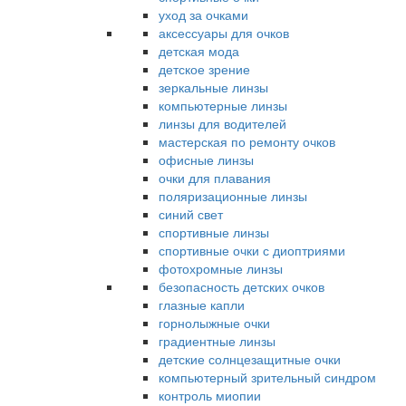
уход за очками
аксессуары для очков
детская мода
детское зрение
зеркальные линзы
компьютерные линзы
линзы для водителей
мастерская по ремонту очков
офисные линзы
очки для плавания
поляризационные линзы
синий свет
спортивные линзы
спортивные очки с диоптриями
фотохромные линзы
безопасность детских очков
глазные капли
горнолыжные очки
градиентные линзы
детские солнцезащитные очки
компьютерный зрительный синдром
контроль миопии