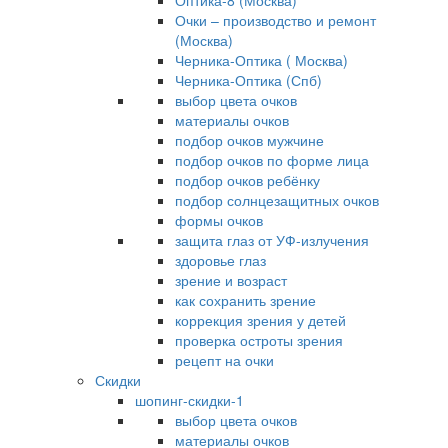
Оптика-8 (Москва)
Очки – производство и ремонт
(Москва)
Черника-Оптика ( Москва)
Черника-Оптика (Спб)
выбор цвета очков
материалы очков
подбор очков мужчине
подбор очков по форме лица
подбор очков ребёнку
подбор солнцезащитных очков
формы очков
защита глаз от УФ-излучения
здоровье глаз
зрение и возраст
как сохранить зрение
коррекция зрения у детей
проверка остроты зрения
рецепт на очки
Скидки
шопинг-скидки-1
выбор цвета очков
материалы очков