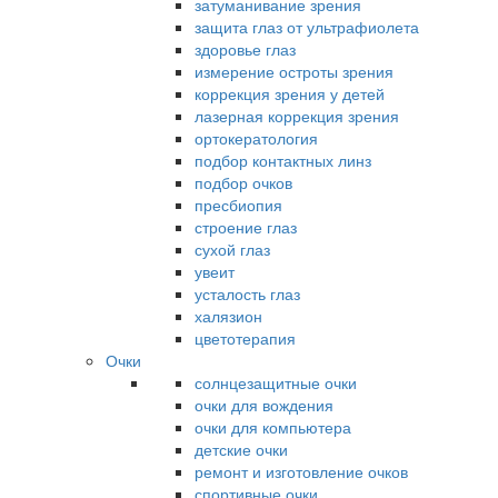
затуманивание зрения
защита глаз от ультрафиолета
здоровье глаз
измерение остроты зрения
коррекция зрения у детей
лазерная коррекция зрения
ортокератология
подбор контактных линз
подбор очков
пресбиопия
строение глаз
сухой глаз
увеит
усталость глаз
халязион
цветотерапия
Очки
солнцезащитные очки
очки для вождения
очки для компьютера
детские очки
ремонт и изготовление очков
спортивные очки