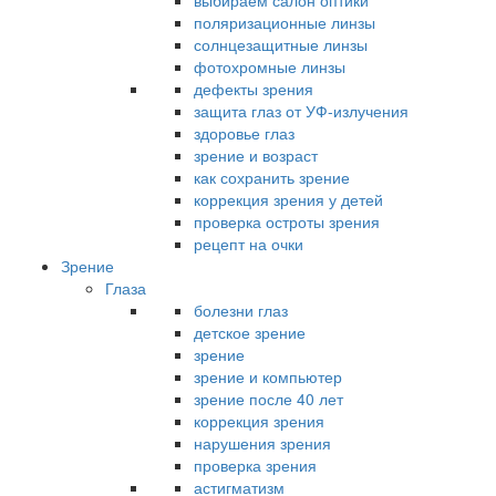
выбираем салон оптики
поляризационные линзы
солнцезащитные линзы
фотохромные линзы
дефекты зрения
защита глаз от УФ-излучения
здоровье глаз
зрение и возраст
как сохранить зрение
коррекция зрения у детей
проверка остроты зрения
рецепт на очки
Зрение
Глаза
болезни глаз
детское зрение
зрение
зрение и компьютер
зрение после 40 лет
коррекция зрения
нарушения зрения
проверка зрения
астигматизм