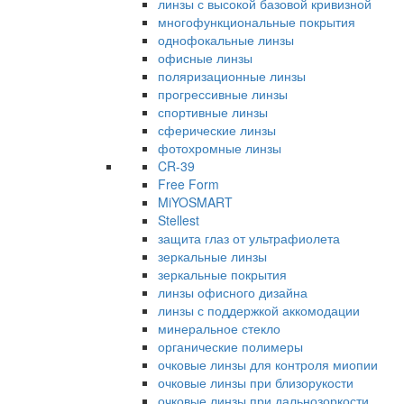
линзы с высокой базовой кривизной
многофункциональные покрытия
однофокальные линзы
офисные линзы
поляризационные линзы
прогрессивные линзы
спортивные линзы
сферические линзы
фотохромные линзы
CR-39
Free Form
MiYOSMART
Stellest
защита глаз от ультрафиолета
зеркальные линзы
зеркальные покрытия
линзы офисного дизайна
линзы с поддержкой аккомодации
минеральное стекло
органические полимеры
очковые линзы для контроля миопии
очковые линзы при близорукости
очковые линзы при дальнозоркости