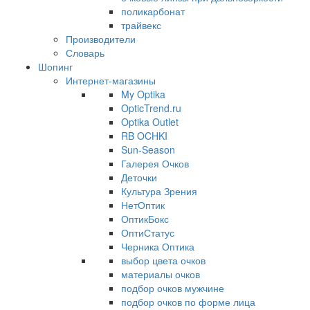
поликарбонат
трайвекс
Производители
Словарь
Шопинг
Интернет-магазины
My Optika
OpticTrend.ru
Optika Outlet
RB OCHKI
Sun-Season
Галерея Очков
Деточки
Культура Зрения
НетОптик
ОптикБокс
ОптиСтатус
Черника Оптика
выбор цвета очков
материалы очков
подбор очков мужчине
подбор очков по форме лица