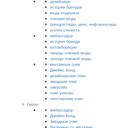
дизайнеры
истории брендов
мода подиумов
очковая мода
трендсеттеры, кино, инфлюенсеры
уголок стилиста
амбассадор
история бренда
коллаборации
творцы очковой моды
тренды очковой моды
винтажные очки
Джеймс Бонд
дизайнерские очки
звездные очки
оверсайз
очки унисекс
хипстерские очки
Герои
амбассадор
Джеймс Бонд
Звёздные очки
Интервью со звёздами