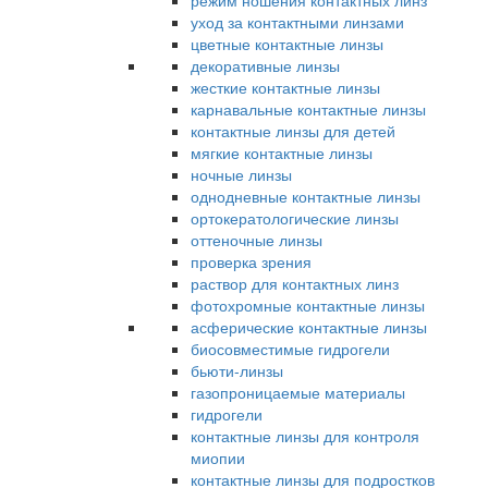
режим ношения контактных линз
уход за контактными линзами
цветные контактные линзы
декоративные линзы
жесткие контактные линзы
карнавальные контактные линзы
контактные линзы для детей
мягкие контактные линзы
ночные линзы
однодневные контактные линзы
ортокератологические линзы
оттеночные линзы
проверка зрения
раствор для контактных линз
фотохромные контактные линзы
асферические контактные линзы
биосовместимые гидрогели
бьюти-линзы
газопроницаемые материалы
гидрогели
контактные линзы для контроля
миопии
контактные линзы для подростков