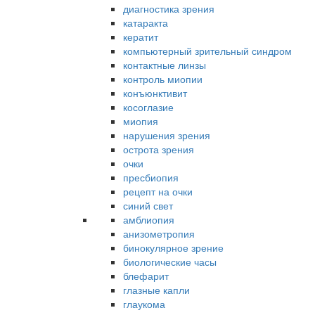
диагностика зрения
катаракта
кератит
компьютерный зрительный синдром
контактные линзы
контроль миопии
конъюнктивит
косоглазие
миопия
нарушения зрения
острота зрения
очки
пресбиопия
рецепт на очки
синий свет
амблиопия
анизометропия
бинокулярное зрение
биологические часы
блефарит
глазные капли
глаукома