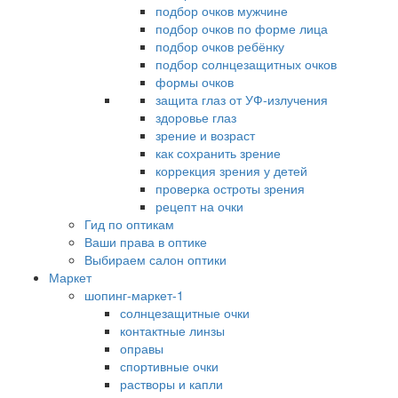
подбор очков мужчине
подбор очков по форме лица
подбор очков ребёнку
подбор солнцезащитных очков
формы очков
защита глаз от УФ-излучения
здоровье глаз
зрение и возраст
как сохранить зрение
коррекция зрения у детей
проверка остроты зрения
рецепт на очки
Гид по оптикам
Ваши права в оптике
Выбираем салон оптики
Маркет
шопинг-маркет-1
солнцезащитные очки
контактные линзы
оправы
спортивные очки
растворы и капли