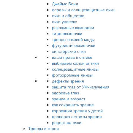
Джеймс Бонд
оправы и солнцезащитные очки
очки и общество
очки унисекс
рекламные кампании
титановые очки
тренды очковой моды
футуристические очки
хипстерские очки
ваши права в оптике
выбираем салон оптики
солнцезащитные линзы
фотохромные линзы
дефекты зрения
защита глаз от УФ-излучения
здоровье глаз
зрение и возраст
как сохранить зрение
коррекция зрения у детей
проверка остроты зрения
рецепт на очки
Тренды и герои