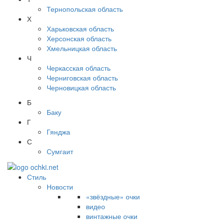
Тернопольская область
Х
Харьковская область
Херсонская область
Хмельницкая область
Ч
Черкасская область
Черниговская область
Черновицкая область
Б
Баку
Г
Гянджа
С
Сумгаит
Стиль
Новости
«звёздные» очки
видео
винтажные очки