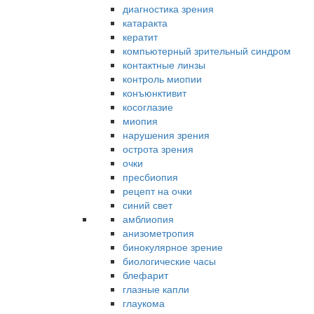
диагностика зрения
катаракта
кератит
компьютерный зрительный синдром
контактные линзы
контроль миопии
конъюнктивит
косоглазие
миопия
нарушения зрения
острота зрения
очки
пресбиопия
рецепт на очки
синий свет
амблиопия
анизометропия
бинокулярное зрение
биологические часы
блефарит
глазные капли
глаукома