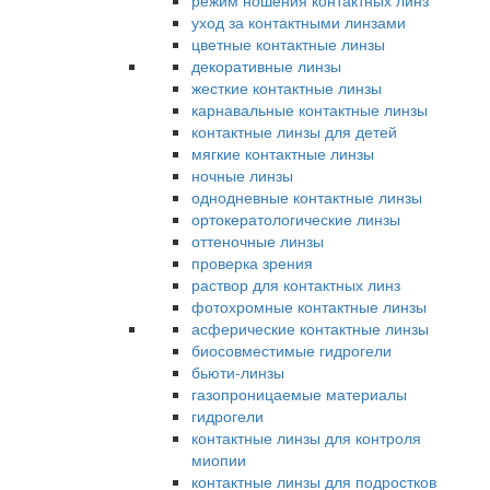
режим ношения контактных линз
уход за контактными линзами
цветные контактные линзы
декоративные линзы
жесткие контактные линзы
карнавальные контактные линзы
контактные линзы для детей
мягкие контактные линзы
ночные линзы
однодневные контактные линзы
ортокератологические линзы
оттеночные линзы
проверка зрения
раствор для контактных линз
фотохромные контактные линзы
асферические контактные линзы
биосовместимые гидрогели
бьюти-линзы
газопроницаемые материалы
гидрогели
контактные линзы для контроля
миопии
контактные линзы для подростков