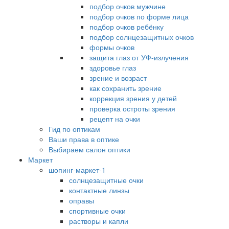
подбор очков мужчине
подбор очков по форме лица
подбор очков ребёнку
подбор солнцезащитных очков
формы очков
защита глаз от УФ-излучения
здоровье глаз
зрение и возраст
как сохранить зрение
коррекция зрения у детей
проверка остроты зрения
рецепт на очки
Гид по оптикам
Ваши права в оптике
Выбираем салон оптики
Маркет
шопинг-маркет-1
солнцезащитные очки
контактные линзы
оправы
спортивные очки
растворы и капли