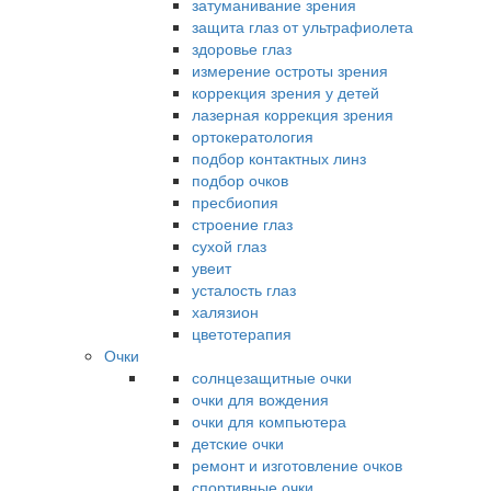
затуманивание зрения
защита глаз от ультрафиолета
здоровье глаз
измерение остроты зрения
коррекция зрения у детей
лазерная коррекция зрения
ортокератология
подбор контактных линз
подбор очков
пресбиопия
строение глаз
сухой глаз
увеит
усталость глаз
халязион
цветотерапия
Очки
солнцезащитные очки
очки для вождения
очки для компьютера
детские очки
ремонт и изготовление очков
спортивные очки