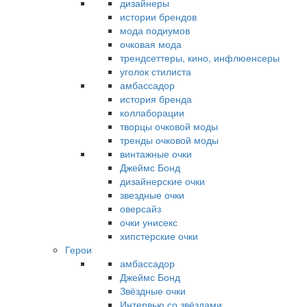
дизайнеры
истории брендов
мода подиумов
очковая мода
трендсеттеры, кино, инфлюенсеры
уголок стилиста
амбассадор
история бренда
коллаборации
творцы очковой моды
тренды очковой моды
винтажные очки
Джеймс Бонд
дизайнерские очки
звездные очки
оверсайз
очки унисекс
хипстерские очки
Герои
амбассадор
Джеймс Бонд
Звёздные очки
Интервью со звёздами