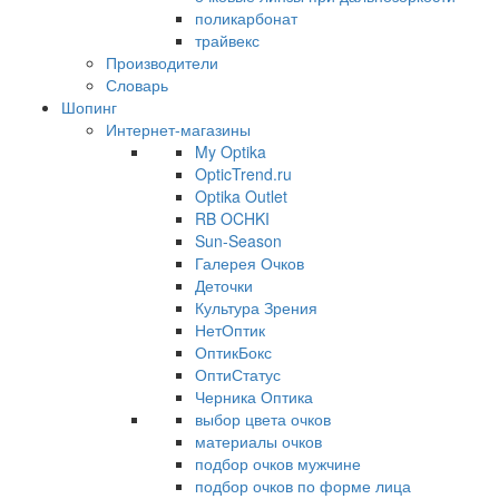
поликарбонат
трайвекс
Производители
Словарь
Шопинг
Интернет-магазины
My Optika
OpticTrend.ru
Optika Outlet
RB OCHKI
Sun-Season
Галерея Очков
Деточки
Культура Зрения
НетОптик
ОптикБокс
ОптиСтатус
Черника Оптика
выбор цвета очков
материалы очков
подбор очков мужчине
подбор очков по форме лица