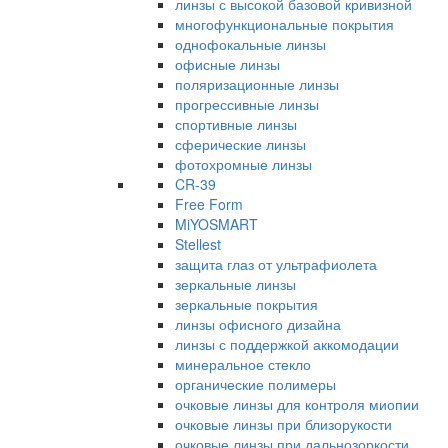
линзы с высокой базовой кривизной
многофункциональные покрытия
однофокальные линзы
офисные линзы
поляризационные линзы
прогрессивные линзы
спортивные линзы
сферические линзы
фотохромные линзы
CR-39
Free Form
MiYOSMART
Stellest
защита глаз от ультрафиолета
зеркальные линзы
зеркальные покрытия
линзы офисного дизайна
линзы с поддержкой аккомодации
минеральное стекло
органические полимеры
очковые линзы для контроля миопии
очковые линзы при близорукости
очковые линзы при дальнозоркости