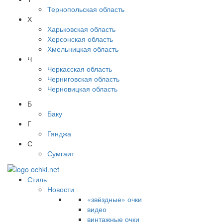
Тернопольская область
Х
Харьковская область
Херсонская область
Хмельницкая область
Ч
Черкасская область
Черниговская область
Черновицкая область
Б
Баку
Г
Гянджа
С
Сумгаит
Стиль
Новости
«звёздные» очки
видео
винтажные очки