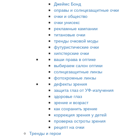
Джеймс Бонд
оправы и солнцезащитные очки
очки и общество
очки унисекс
рекламные кампании
титановые очки
тренды очковой моды
футуристические очки
хипстерские очки
ваши права в оптике
выбираем салон оптики
солнцезащитные линзы
фотохромные линзы
дефекты зрения
защита глаз от УФ-излучения
здоровье глаз
зрение и возраст
как сохранить зрение
коррекция зрения у детей
проверка остроты зрения
рецепт на очки
Тренды и герои