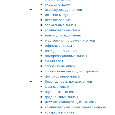
уход за очками
аксессуары для очков
детская мода
детское зрение
зеркальные линзы
компьютерные линзы
линзы для водителей
мастерская по ремонту очков
офисные линзы
очки для плавания
поляризационные линзы
синий свет
спортивные линзы
спортивные очки с диоптриями
фотохромные линзы
безопасность детских очков
глазные капли
горнолыжные очки
градиентные линзы
детские солнцезащитные очки
компьютерный зрительный синдром
контроль миопии