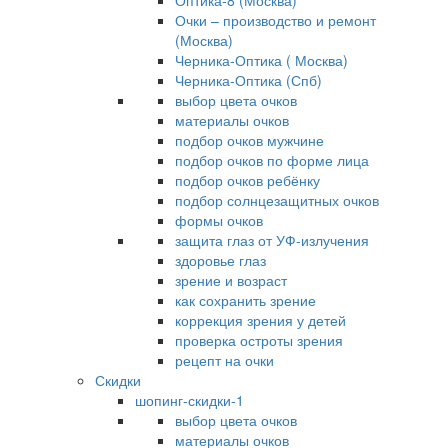
Оптика-8 (Москва)
Очки – производство и ремонт
(Москва)
Черника-Оптика ( Москва)
Черника-Оптика (Спб)
выбор цвета очков
материалы очков
подбор очков мужчине
подбор очков по форме лица
подбор очков ребёнку
подбор солнцезащитных очков
формы очков
защита глаз от УФ-излучения
здоровье глаз
зрение и возраст
как сохранить зрение
коррекция зрения у детей
проверка остроты зрения
рецепт на очки
Скидки
шопинг-скидки-1
выбор цвета очков
материалы очков