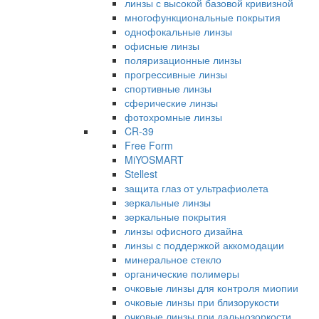
линзы с высокой базовой кривизной
многофункциональные покрытия
однофокальные линзы
офисные линзы
поляризационные линзы
прогрессивные линзы
спортивные линзы
сферические линзы
фотохромные линзы
CR-39
Free Form
MiYOSMART
Stellest
защита глаз от ультрафиолета
зеркальные линзы
зеркальные покрытия
линзы офисного дизайна
линзы с поддержкой аккомодации
минеральное стекло
органические полимеры
очковые линзы для контроля миопии
очковые линзы при близорукости
очковые линзы при дальнозоркости