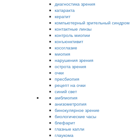
диагностика зрения
катаракта
кератит
компьютерный зрительный синдром
контактные линзы
контроль миопии
конъюнктивит
косоглазие
миопия
нарушения зрения
острота зрения
очки
пресбиопия
рецепт на очки
синий свет
амблиопия
анизометропия
бинокулярное зрение
биологические часы
блефарит
глазные капли
глаукома