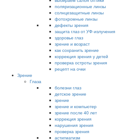
выбираем салон оптики
поляризационные линзы
солнцезащитные линзы
фотохромные линзы
дефекты зрения
защита глаз от УФ-излучения
здоровье глаз
зрение и возраст
как сохранить зрение
коррекция зрения у детей
проверка остроты зрения
рецепт на очки
Зрение
Глаза
болезни глаз
детское зрение
зрение
зрение и компьютер
зрение после 40 лет
коррекция зрения
нарушения зрения
проверка зрения
астигматизм