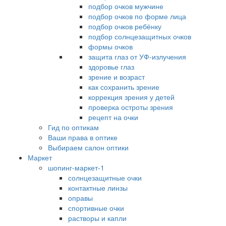
подбор очков мужчине
подбор очков по форме лица
подбор очков ребёнку
подбор солнцезащитных очков
формы очков
защита глаз от УФ-излучения
здоровье глаз
зрение и возраст
как сохранить зрение
коррекция зрения у детей
проверка остроты зрения
рецепт на очки
Гид по оптикам
Ваши права в оптике
Выбираем салон оптики
Маркет
шопинг-маркет-1
солнцезащитные очки
контактные линзы
оправы
спортивные очки
растворы и капли