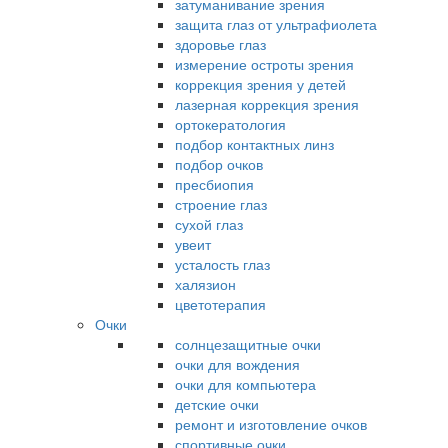
затуманивание зрения
защита глаз от ультрафиолета
здоровье глаз
измерение остроты зрения
коррекция зрения у детей
лазерная коррекция зрения
ортокератология
подбор контактных линз
подбор очков
пресбиопия
строение глаз
сухой глаз
увеит
усталость глаз
халязион
цветотерапия
Очки
солнцезащитные очки
очки для вождения
очки для компьютера
детские очки
ремонт и изготовление очков
спортивные очки