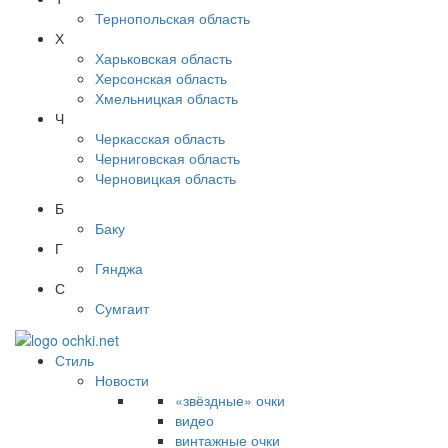
Тернопольская область
Х
Харьковская область
Херсонская область
Хмельницкая область
Ч
Черкасская область
Черниговская область
Черновицкая область
Б
Баку
Г
Гянджа
С
Сумгаит
Стиль
Новости
«звёздные» очки
видео
винтажные очки