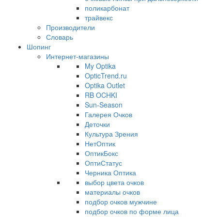
поликарбонат
трайвекс
Производители
Словарь
Шопинг
Интернет-магазины
My Optika
OpticTrend.ru
Optika Outlet
RB OCHKI
Sun-Season
Галерея Очков
Деточки
Культура Зрения
НетОптик
ОптикБокс
ОптиСтатус
Черника Оптика
выбор цвета очков
материалы очков
подбор очков мужчине
подбор очков по форме лица