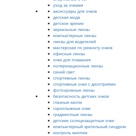
уход за очками
аксессуары для очков
детская мода
детское зрение
зеркальные линзы
компьютерные линзы
линзы для водителей
мастерская по ремонту очков
офисные линзы
очки для плавания
поляризационные линзы
синий свет
спортивные линзы
спортивные очки с диоптриями
фотохромные линзы
безопасность детских очков
глазные капли
горнолыжные очки
градиентные линзы
детские солнцезащитные очки
компьютерный зрительный синдром
контроль миопии