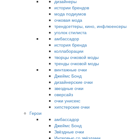
дизайнеры
истории брендов
мода подиумов
очковая мода
трендсеттеры, кино, инфлюенсеры
уголок стилиста
амбассадор
история бренда
коллаборации
творцы очковой моды
тренды очковой моды
винтажные очки
Джеймс Бонд
дизайнерские очки
звездные очки
оверсайз
очки унисекс
хипстерские очки
Герои
амбассадор
Джеймс Бонд
Звёздные очки
Интервью со звёздами