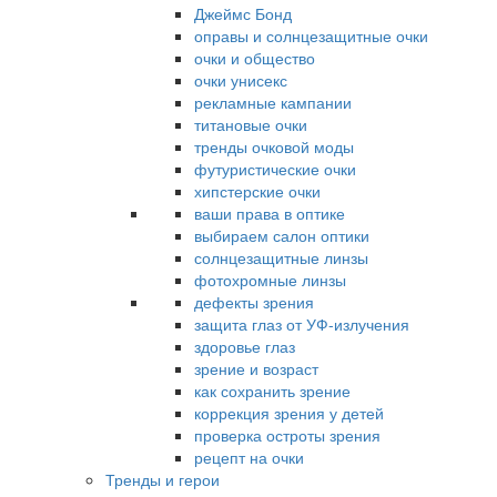
Джеймс Бонд
оправы и солнцезащитные очки
очки и общество
очки унисекс
рекламные кампании
титановые очки
тренды очковой моды
футуристические очки
хипстерские очки
ваши права в оптике
выбираем салон оптики
солнцезащитные линзы
фотохромные линзы
дефекты зрения
защита глаз от УФ-излучения
здоровье глаз
зрение и возраст
как сохранить зрение
коррекция зрения у детей
проверка остроты зрения
рецепт на очки
Тренды и герои