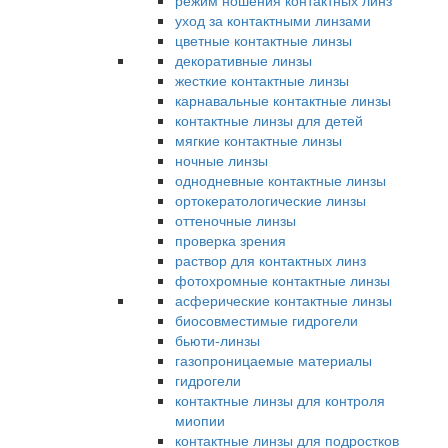
режим ношения контактных линз
уход за контактными линзами
цветные контактные линзы
декоративные линзы
жесткие контактные линзы
карнавальные контактные линзы
контактные линзы для детей
мягкие контактные линзы
ночные линзы
однодневные контактные линзы
ортокератологические линзы
оттеночные линзы
проверка зрения
раствор для контактных линз
фотохромные контактные линзы
асферические контактные линзы
биосовместимые гидрогели
бьюти-линзы
газопроницаемые материалы
гидрогели
контактные линзы для контроля
миопии
контактные линзы для подростков