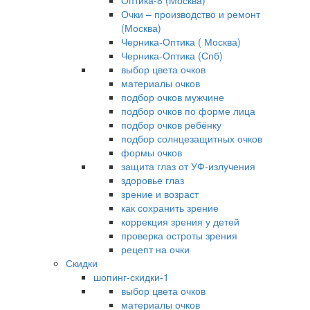
Оптика-8 (Москва)
Очки – производство и ремонт
(Москва)
Черника-Оптика ( Москва)
Черника-Оптика (Спб)
выбор цвета очков
материалы очков
подбор очков мужчине
подбор очков по форме лица
подбор очков ребёнку
подбор солнцезащитных очков
формы очков
защита глаз от УФ-излучения
здоровье глаз
зрение и возраст
как сохранить зрение
коррекция зрения у детей
проверка остроты зрения
рецепт на очки
Скидки
шопинг-скидки-1
выбор цвета очков
материалы очков