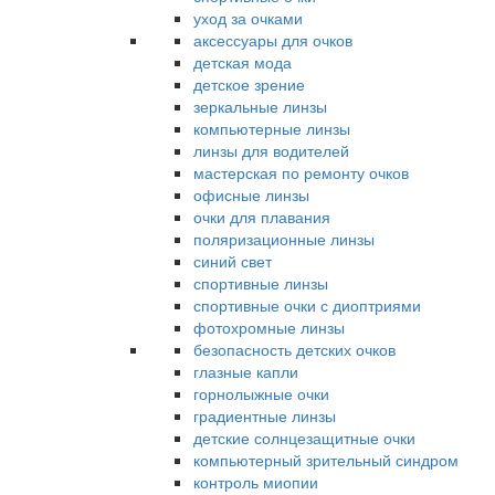
уход за очками
аксессуары для очков
детская мода
детское зрение
зеркальные линзы
компьютерные линзы
линзы для водителей
мастерская по ремонту очков
офисные линзы
очки для плавания
поляризационные линзы
синий свет
спортивные линзы
спортивные очки с диоптриями
фотохромные линзы
безопасность детских очков
глазные капли
горнолыжные очки
градиентные линзы
детские солнцезащитные очки
компьютерный зрительный синдром
контроль миопии