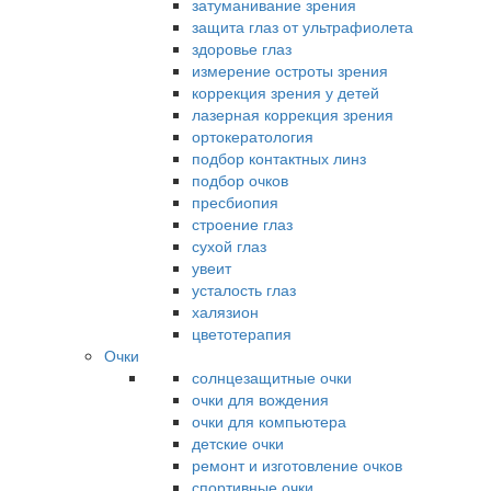
затуманивание зрения
защита глаз от ультрафиолета
здоровье глаз
измерение остроты зрения
коррекция зрения у детей
лазерная коррекция зрения
ортокератология
подбор контактных линз
подбор очков
пресбиопия
строение глаз
сухой глаз
увеит
усталость глаз
халязион
цветотерапия
Очки
солнцезащитные очки
очки для вождения
очки для компьютера
детские очки
ремонт и изготовление очков
спортивные очки