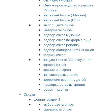
Оптика-8 (Москва)
Очки – производство и ремонт
(Москва)
Черника-Оптика ( Москва)
Черника-Оптика (Спб)
выбор цвета очков
материалы очков
подбор очков мужчине
подбор очков по форме лица
подбор очков ребёнку
подбор солнцезащитных очков
формы очков
защита глаз от УФ-излучения
здоровье глаз
зрение и возраст
как сохранить зрение
коррекция зрения у детей
проверка остроты зрения
рецепт на очки
Скидки
шопинг-скидки-1
выбор цвета очков
материалы очков