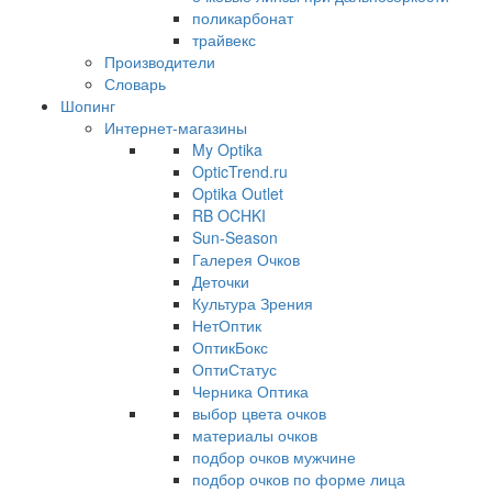
поликарбонат
трайвекс
Производители
Словарь
Шопинг
Интернет-магазины
My Optika
OpticTrend.ru
Optika Outlet
RB OCHKI
Sun-Season
Галерея Очков
Деточки
Культура Зрения
НетОптик
ОптикБокс
ОптиСтатус
Черника Оптика
выбор цвета очков
материалы очков
подбор очков мужчине
подбор очков по форме лица