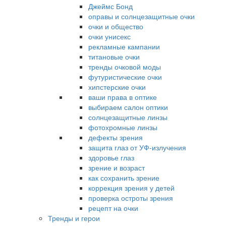
Джеймс Бонд
оправы и солнцезащитные очки
очки и общество
очки унисекс
рекламные кампании
титановые очки
тренды очковой моды
футуристические очки
хипстерские очки
ваши права в оптике
выбираем салон оптики
солнцезащитные линзы
фотохромные линзы
дефекты зрения
защита глаз от УФ-излучения
здоровье глаз
зрение и возраст
как сохранить зрение
коррекция зрения у детей
проверка остроты зрения
рецепт на очки
Тренды и герои