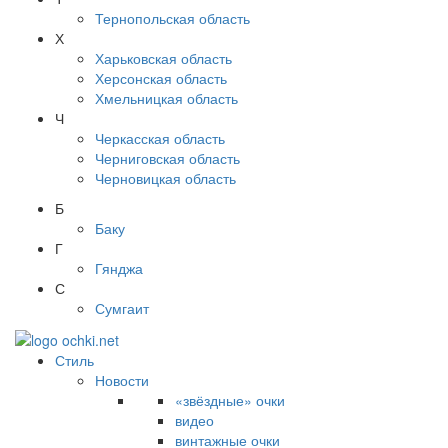
Тернопольская область
Х
Харьковская область
Херсонская область
Хмельницкая область
Ч
Черкасская область
Черниговская область
Черновицкая область
Б
Баку
Г
Гянджа
С
Сумгаит
Стиль
Новости
«звёздные» очки
видео
винтажные очки