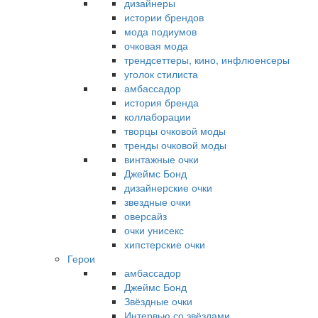
дизайнеры
истории брендов
мода подиумов
очковая мода
трендсеттеры, кино, инфлюенсеры
уголок стилиста
амбассадор
история бренда
коллаборации
творцы очковой моды
тренды очковой моды
винтажные очки
Джеймс Бонд
дизайнерские очки
звездные очки
оверсайз
очки унисекс
хипстерские очки
Герои
амбассадор
Джеймс Бонд
Звёздные очки
Интервью со звёздами