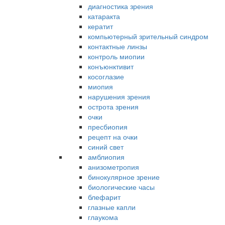
диагностика зрения
катаракта
кератит
компьютерный зрительный синдром
контактные линзы
контроль миопии
конъюнктивит
косоглазие
миопия
нарушения зрения
острота зрения
очки
пресбиопия
рецепт на очки
синий свет
амблиопия
анизометропия
бинокулярное зрение
биологические часы
блефарит
глазные капли
глаукома