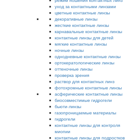
режим ношения контактных линз
уход за контактными линзами
цветные контактные линзы
декоративные линзы
жесткие контактные линзы
карнавальные контактные линзы
контактные линзы для детей
мягкие контактные линзы
ночные линзы
однодневные контактные линзы
ортокератологические линзы
оттеночные линзы
проверка зрения
раствор для контактных линз
фотохромные контактные линзы
асферические контактные линзы
биосовместимые гидрогели
бьюти-линзы
газопроницаемые материалы
гидрогели
контактные линзы для контроля
миопии
контактные линзы для подростков