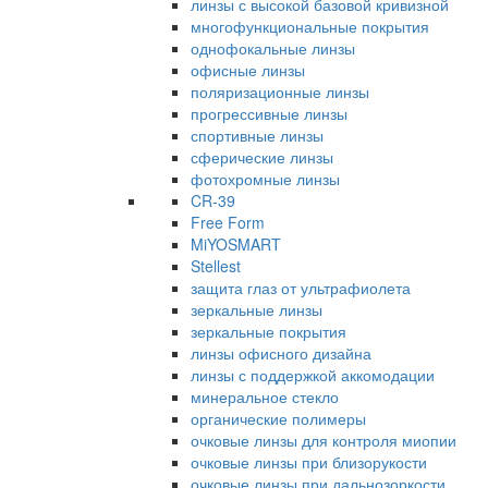
линзы с высокой базовой кривизной
многофункциональные покрытия
однофокальные линзы
офисные линзы
поляризационные линзы
прогрессивные линзы
спортивные линзы
сферические линзы
фотохромные линзы
CR-39
Free Form
MiYOSMART
Stellest
защита глаз от ультрафиолета
зеркальные линзы
зеркальные покрытия
линзы офисного дизайна
линзы с поддержкой аккомодации
минеральное стекло
органические полимеры
очковые линзы для контроля миопии
очковые линзы при близорукости
очковые линзы при дальнозоркости