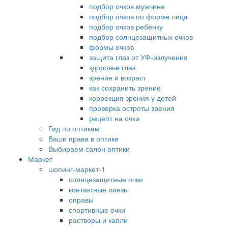
подбор очков мужчине
подбор очков по форме лица
подбор очков ребёнку
подбор солнцезащитных очков
формы очков
защита глаз от УФ-излучения
здоровье глаз
зрение и возраст
как сохранить зрение
коррекция зрения у детей
проверка остроты зрения
рецепт на очки
Гид по оптикам
Ваши права в оптике
Выбираем салон оптики
Маркет
шопинг-маркет-1
солнцезащитные очки
контактные линзы
оправы
спортивные очки
растворы и капли