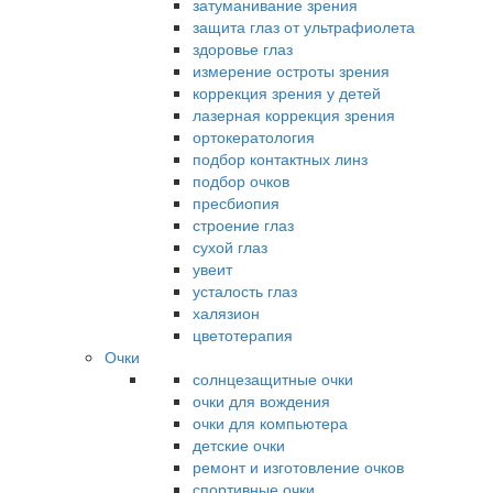
затуманивание зрения
защита глаз от ультрафиолета
здоровье глаз
измерение остроты зрения
коррекция зрения у детей
лазерная коррекция зрения
ортокератология
подбор контактных линз
подбор очков
пресбиопия
строение глаз
сухой глаз
увеит
усталость глаз
халязион
цветотерапия
Очки
солнцезащитные очки
очки для вождения
очки для компьютера
детские очки
ремонт и изготовление очков
спортивные очки