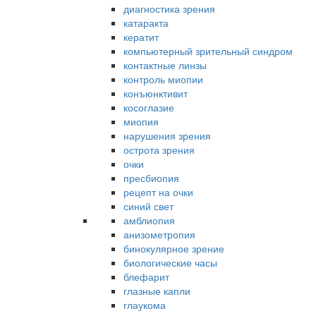
диагностика зрения
катаракта
кератит
компьютерный зрительный синдром
контактные линзы
контроль миопии
конъюнктивит
косоглазие
миопия
нарушения зрения
острота зрения
очки
пресбиопия
рецепт на очки
синий свет
амблиопия
анизометропия
бинокулярное зрение
биологические часы
блефарит
глазные капли
глаукома