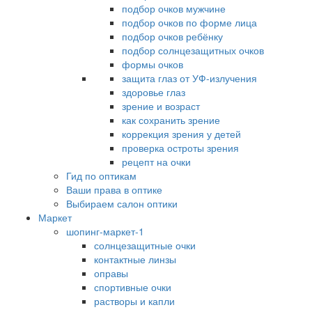
подбор очков мужчине
подбор очков по форме лица
подбор очков ребёнку
подбор солнцезащитных очков
формы очков
защита глаз от УФ-излучения
здоровье глаз
зрение и возраст
как сохранить зрение
коррекция зрения у детей
проверка остроты зрения
рецепт на очки
Гид по оптикам
Ваши права в оптике
Выбираем салон оптики
Маркет
шопинг-маркет-1
солнцезащитные очки
контактные линзы
оправы
спортивные очки
растворы и капли