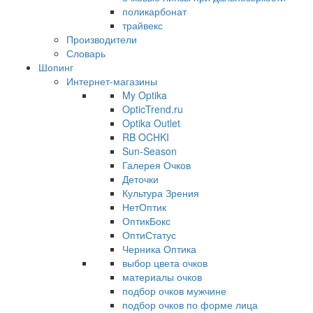
поликарбонат
трайвекс
Производители
Словарь
Шопинг
Интернет-магазины
My Optika
OpticTrend.ru
Optika Outlet
RB OCHKI
Sun-Season
Галерея Очков
Деточки
Культура Зрения
НетОптик
ОптикБокс
ОптиСтатус
Черника Оптика
выбор цвета очков
материалы очков
подбор очков мужчине
подбор очков по форме лица