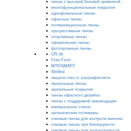
линзы с высокой базовой кривизной
многофункциональные покрытия
однофокальные линзы
офисные линзы
поляризационные линзы
прогрессивные линзы
спортивные линзы
сферические линзы
фотохромные линзы
CR-39
Free Form
MiYOSMART
Stellest
защита глаз от ультрафиолета
зеркальные линзы
зеркальные покрытия
линзы офисного дизайна
линзы с поддержкой аккомодации
минеральное стекло
органические полимеры
очковые линзы для контроля миопии
очковые линзы при близорукости
очковые линзы при дальнозоркости