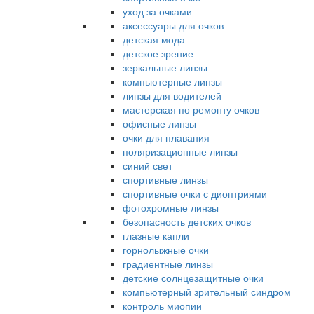
уход за очками
аксессуары для очков
детская мода
детское зрение
зеркальные линзы
компьютерные линзы
линзы для водителей
мастерская по ремонту очков
офисные линзы
очки для плавания
поляризационные линзы
синий свет
спортивные линзы
спортивные очки с диоптриями
фотохромные линзы
безопасность детских очков
глазные капли
горнолыжные очки
градиентные линзы
детские солнцезащитные очки
компьютерный зрительный синдром
контроль миопии