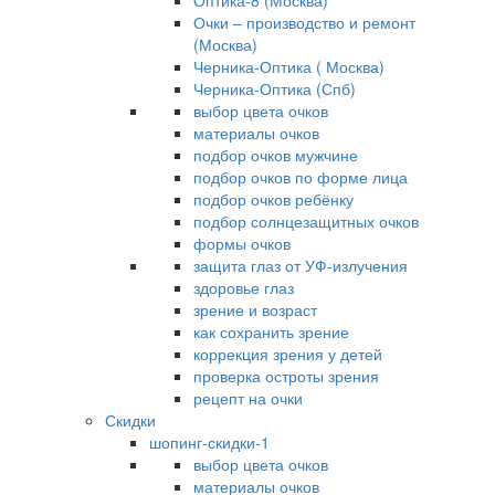
Оптика-8 (Москва)
Очки – производство и ремонт
(Москва)
Черника-Оптика ( Москва)
Черника-Оптика (Спб)
выбор цвета очков
материалы очков
подбор очков мужчине
подбор очков по форме лица
подбор очков ребёнку
подбор солнцезащитных очков
формы очков
защита глаз от УФ-излучения
здоровье глаз
зрение и возраст
как сохранить зрение
коррекция зрения у детей
проверка остроты зрения
рецепт на очки
Скидки
шопинг-скидки-1
выбор цвета очков
материалы очков