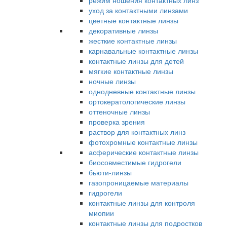
режим ношения контактных линз
уход за контактными линзами
цветные контактные линзы
декоративные линзы
жесткие контактные линзы
карнавальные контактные линзы
контактные линзы для детей
мягкие контактные линзы
ночные линзы
однодневные контактные линзы
ортокератологические линзы
оттеночные линзы
проверка зрения
раствор для контактных линз
фотохромные контактные линзы
асферические контактные линзы
биосовместимые гидрогели
бьюти-линзы
газопроницаемые материалы
гидрогели
контактные линзы для контроля
миопии
контактные линзы для подростков