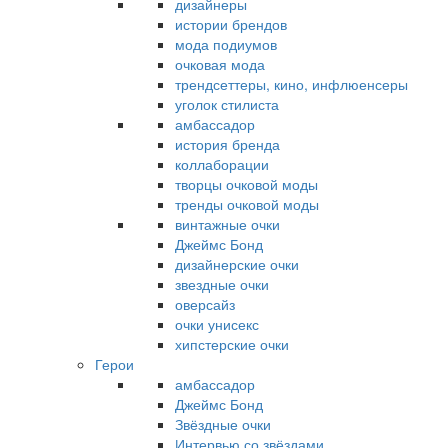
дизайнеры
истории брендов
мода подиумов
очковая мода
трендсеттеры, кино, инфлюенсеры
уголок стилиста
амбассадор
история бренда
коллаборации
творцы очковой моды
тренды очковой моды
винтажные очки
Джеймс Бонд
дизайнерские очки
звездные очки
оверсайз
очки унисекс
хипстерские очки
Герои
амбассадор
Джеймс Бонд
Звёздные очки
Интервью со звёздами