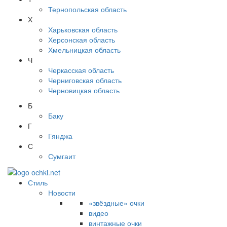
Тернопольская область
Х
Харьковская область
Херсонская область
Хмельницкая область
Ч
Черкасская область
Черниговская область
Черновицкая область
Б
Баку
Г
Гянджа
С
Сумгаит
Стиль
Новости
«звёздные» очки
видео
винтажные очки