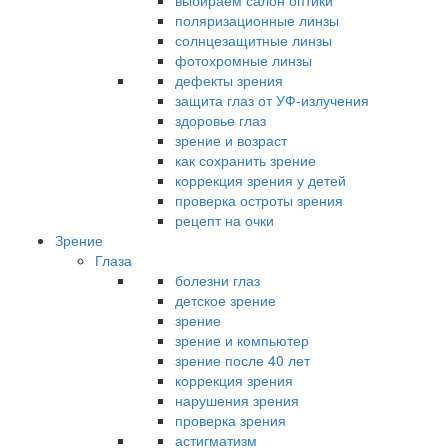
выбираем салон оптики
поляризационные линзы
солнцезащитные линзы
фотохромные линзы
дефекты зрения
защита глаз от УФ-излучения
здоровье глаз
зрение и возраст
как сохранить зрение
коррекция зрения у детей
проверка остроты зрения
рецепт на очки
Зрение
Глаза
болезни глаз
детское зрение
зрение
зрение и компьютер
зрение после 40 лет
коррекция зрения
нарушения зрения
проверка зрения
астигматизм