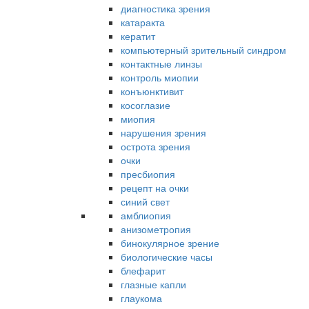
диагностика зрения
катаракта
кератит
компьютерный зрительный синдром
контактные линзы
контроль миопии
конъюнктивит
косоглазие
миопия
нарушения зрения
острота зрения
очки
пресбиопия
рецепт на очки
синий свет
амблиопия
анизометропия
бинокулярное зрение
биологические часы
блефарит
глазные капли
глаукома