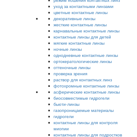
режим ношения контактных линз
уход за контактными линзами
цветные контактные линзы
декоративные линзы
жесткие контактные линзы
карнавальные контактные линзы
контактные линзы для детей
мягкие контактные линзы
ночные линзы
однодневные контактные линзы
ортокератологические линзы
оттеночные линзы
проверка зрения
раствор для контактных линз
фотохромные контактные линзы
асферические контактные линзы
биосовместимые гидрогели
бьюти-линзы
газопроницаемые материалы
гидрогели
контактные линзы для контроля
миопии
контактные линзы для подростков