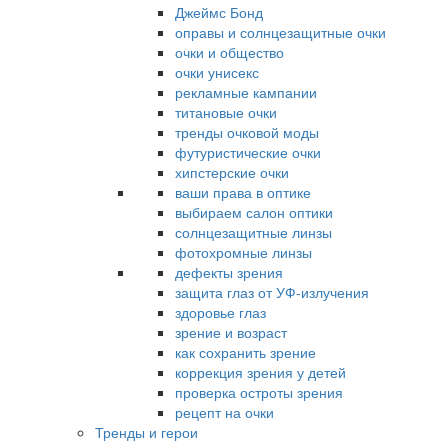
Джеймс Бонд
оправы и солнцезащитные очки
очки и общество
очки унисекс
рекламные кампании
титановые очки
тренды очковой моды
футуристические очки
хипстерские очки
ваши права в оптике
выбираем салон оптики
солнцезащитные линзы
фотохромные линзы
дефекты зрения
защита глаз от УФ-излучения
здоровье глаз
зрение и возраст
как сохранить зрение
коррекция зрения у детей
проверка остроты зрения
рецепт на очки
Тренды и герои