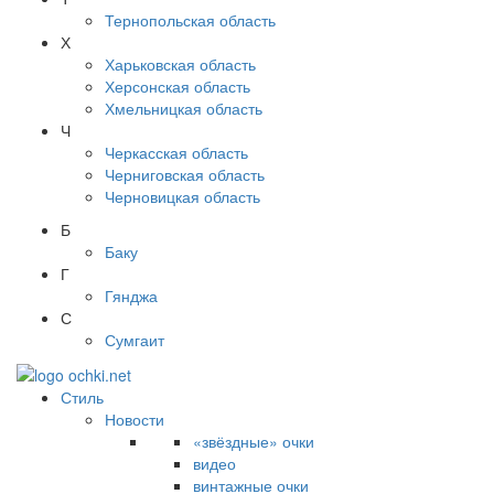
Тернопольская область
Х
Харьковская область
Херсонская область
Хмельницкая область
Ч
Черкасская область
Черниговская область
Черновицкая область
Б
Баку
Г
Гянджа
С
Сумгаит
Стиль
Новости
«звёздные» очки
видео
винтажные очки