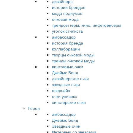
дизайнеры
истории брендов
мода подиумов
очковая мода
трендсеттеры, кино, инфлюенсеры
уголок стилиста
амбассадор
история бренда
коллаборации
творцы очковой моды
тренды очковой моды
винтажные очки
Джеймс Бонд
дизайнерские очки
звездные очки
оверсайз
очки унисекс
хипстерские очки
Герои
амбассадор
Джеймс Бонд
Звёздные очки
Интервью со звёздами