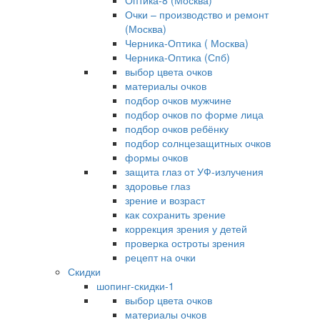
Оптика-8 (Москва)
Очки – производство и ремонт
(Москва)
Черника-Оптика ( Москва)
Черника-Оптика (Спб)
выбор цвета очков
материалы очков
подбор очков мужчине
подбор очков по форме лица
подбор очков ребёнку
подбор солнцезащитных очков
формы очков
защита глаз от УФ-излучения
здоровье глаз
зрение и возраст
как сохранить зрение
коррекция зрения у детей
проверка остроты зрения
рецепт на очки
Скидки
шопинг-скидки-1
выбор цвета очков
материалы очков