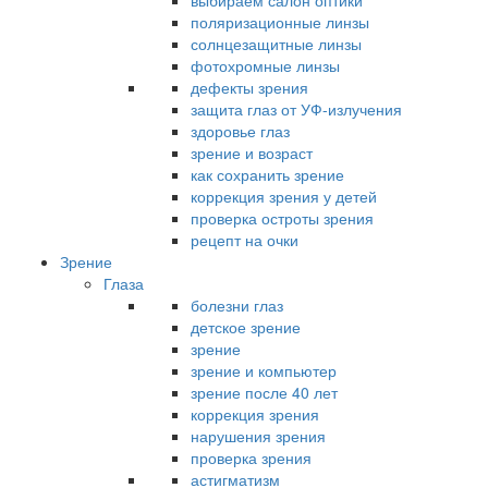
выбираем салон оптики
поляризационные линзы
солнцезащитные линзы
фотохромные линзы
дефекты зрения
защита глаз от УФ-излучения
здоровье глаз
зрение и возраст
как сохранить зрение
коррекция зрения у детей
проверка остроты зрения
рецепт на очки
Зрение
Глаза
болезни глаз
детское зрение
зрение
зрение и компьютер
зрение после 40 лет
коррекция зрения
нарушения зрения
проверка зрения
астигматизм