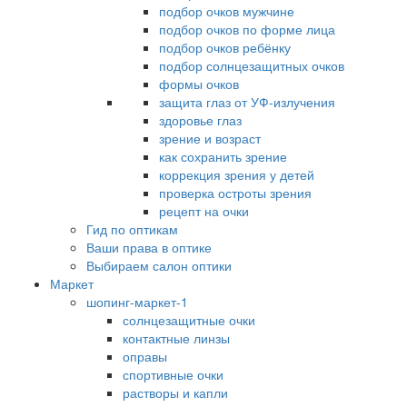
подбор очков мужчине
подбор очков по форме лица
подбор очков ребёнку
подбор солнцезащитных очков
формы очков
защита глаз от УФ-излучения
здоровье глаз
зрение и возраст
как сохранить зрение
коррекция зрения у детей
проверка остроты зрения
рецепт на очки
Гид по оптикам
Ваши права в оптике
Выбираем салон оптики
Маркет
шопинг-маркет-1
солнцезащитные очки
контактные линзы
оправы
спортивные очки
растворы и капли