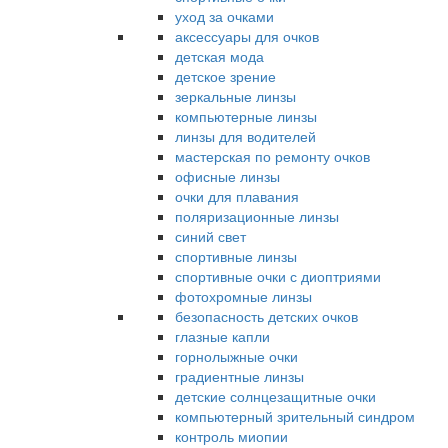
уход за очками
аксессуары для очков
детская мода
детское зрение
зеркальные линзы
компьютерные линзы
линзы для водителей
мастерская по ремонту очков
офисные линзы
очки для плавания
поляризационные линзы
синий свет
спортивные линзы
спортивные очки с диоптриями
фотохромные линзы
безопасность детских очков
глазные капли
горнолыжные очки
градиентные линзы
детские солнцезащитные очки
компьютерный зрительный синдром
контроль миопии