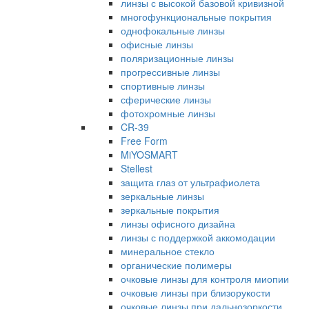
линзы с высокой базовой кривизной
многофункциональные покрытия
однофокальные линзы
офисные линзы
поляризационные линзы
прогрессивные линзы
спортивные линзы
сферические линзы
фотохромные линзы
CR-39
Free Form
MiYOSMART
Stellest
защита глаз от ультрафиолета
зеркальные линзы
зеркальные покрытия
линзы офисного дизайна
линзы с поддержкой аккомодации
минеральное стекло
органические полимеры
очковые линзы для контроля миопии
очковые линзы при близорукости
очковые линзы при дальнозоркости