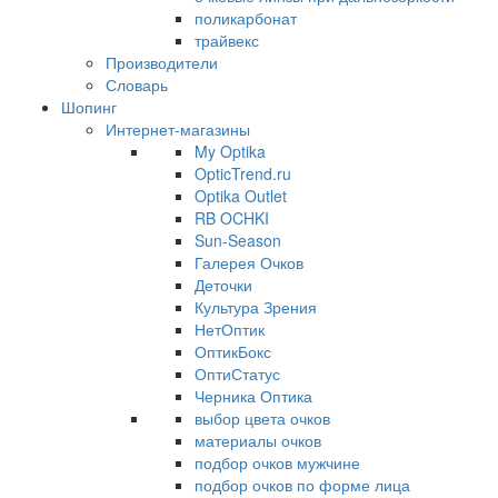
поликарбонат
трайвекс
Производители
Словарь
Шопинг
Интернет-магазины
My Optika
OpticTrend.ru
Optika Outlet
RB OCHKI
Sun-Season
Галерея Очков
Деточки
Культура Зрения
НетОптик
ОптикБокс
ОптиСтатус
Черника Оптика
выбор цвета очков
материалы очков
подбор очков мужчине
подбор очков по форме лица