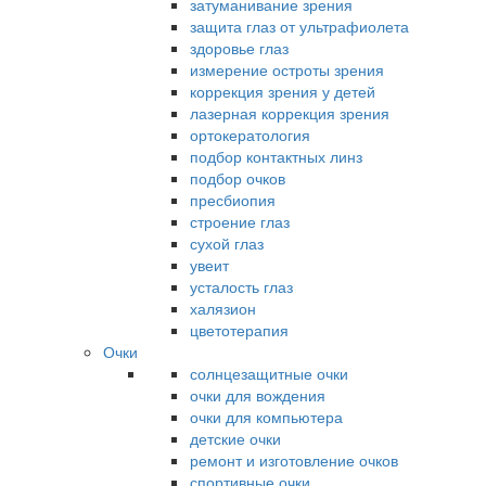
затуманивание зрения
защита глаз от ультрафиолета
здоровье глаз
измерение остроты зрения
коррекция зрения у детей
лазерная коррекция зрения
ортокератология
подбор контактных линз
подбор очков
пресбиопия
строение глаз
сухой глаз
увеит
усталость глаз
халязион
цветотерапия
Очки
солнцезащитные очки
очки для вождения
очки для компьютера
детские очки
ремонт и изготовление очков
спортивные очки