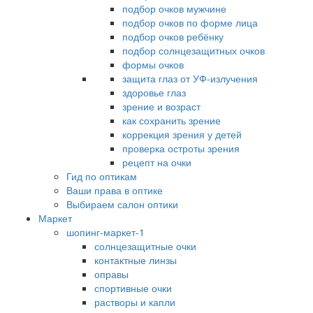
подбор очков мужчине
подбор очков по форме лица
подбор очков ребёнку
подбор солнцезащитных очков
формы очков
защита глаз от УФ-излучения
здоровье глаз
зрение и возраст
как сохранить зрение
коррекция зрения у детей
проверка остроты зрения
рецепт на очки
Гид по оптикам
Ваши права в оптике
Выбираем салон оптики
Маркет
шопинг-маркет-1
солнцезащитные очки
контактные линзы
оправы
спортивные очки
растворы и капли