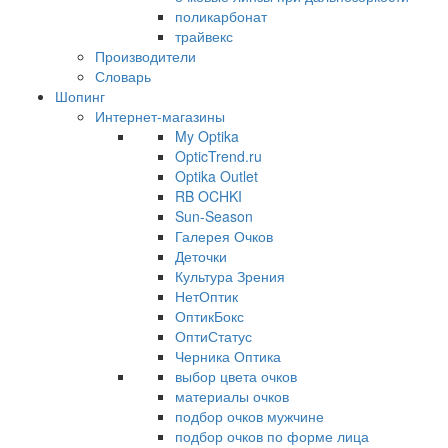
поликарбонат
трайвекс
Производители
Словарь
Шопинг
Интернет-магазины
My Optika
OpticTrend.ru
Optika Outlet
RB OCHKI
Sun-Season
Галерея Очков
Деточки
Культура Зрения
НетОптик
ОптикБокс
ОптиСтатус
Черника Оптика
выбор цвета очков
материалы очков
подбор очков мужчине
подбор очков по форме лица