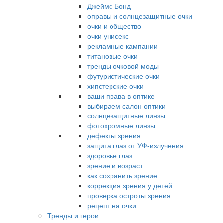
Джеймс Бонд
оправы и солнцезащитные очки
очки и общество
очки унисекс
рекламные кампании
титановые очки
тренды очковой моды
футуристические очки
хипстерские очки
ваши права в оптике
выбираем салон оптики
солнцезащитные линзы
фотохромные линзы
дефекты зрения
защита глаз от УФ-излучения
здоровье глаз
зрение и возраст
как сохранить зрение
коррекция зрения у детей
проверка остроты зрения
рецепт на очки
Тренды и герои