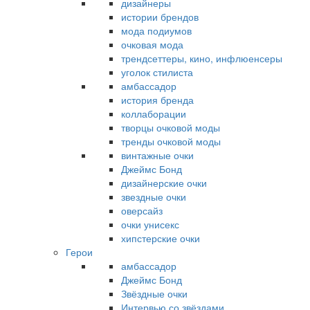
дизайнеры
истории брендов
мода подиумов
очковая мода
трендсеттеры, кино, инфлюенсеры
уголок стилиста
амбассадор
история бренда
коллаборации
творцы очковой моды
тренды очковой моды
винтажные очки
Джеймс Бонд
дизайнерские очки
звездные очки
оверсайз
очки унисекс
хипстерские очки
Герои
амбассадор
Джеймс Бонд
Звёздные очки
Интервью со звёздами