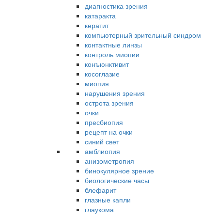
диагностика зрения
катаракта
кератит
компьютерный зрительный синдром
контактные линзы
контроль миопии
конъюнктивит
косоглазие
миопия
нарушения зрения
острота зрения
очки
пресбиопия
рецепт на очки
синий свет
амблиопия
анизометропия
бинокулярное зрение
биологические часы
блефарит
глазные капли
глаукома