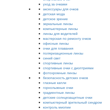
уход за очками
аксессуары для очков
детская мода
детское зрение
зеркальные линзы
компьютерные линзы
линзы для водителей
мастерская по ремонту очков
офисные линзы
очки для плавания
поляризационные линзы
синий свет
спортивные линзы
спортивные очки с диоптриями
фотохромные линзы
безопасность детских очков
глазные капли
горнолыжные очки
градиентные линзы
детские солнцезащитные очки
компьютерный зрительный синдром
контроль миопии