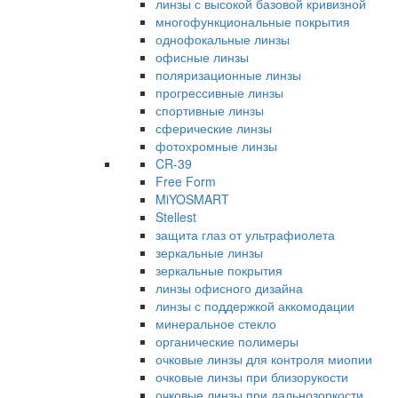
линзы с высокой базовой кривизной
многофункциональные покрытия
однофокальные линзы
офисные линзы
поляризационные линзы
прогрессивные линзы
спортивные линзы
сферические линзы
фотохромные линзы
CR-39
Free Form
MiYOSMART
Stellest
защита глаз от ультрафиолета
зеркальные линзы
зеркальные покрытия
линзы офисного дизайна
линзы с поддержкой аккомодации
минеральное стекло
органические полимеры
очковые линзы для контроля миопии
очковые линзы при близорукости
очковые линзы при дальнозоркости