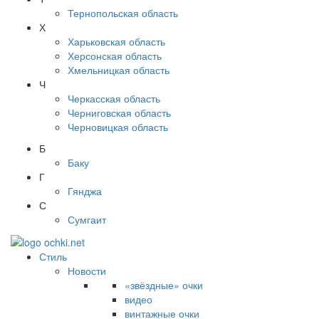
Тернопольская область
Х
Харьковская область
Херсонская область
Хмельницкая область
Ч
Черкасская область
Черниговская область
Черновицкая область
Б
Баку
Г
Гянджа
С
Сумгаит
Стиль
Новости
«звёздные» очки
видео
винтажные очки