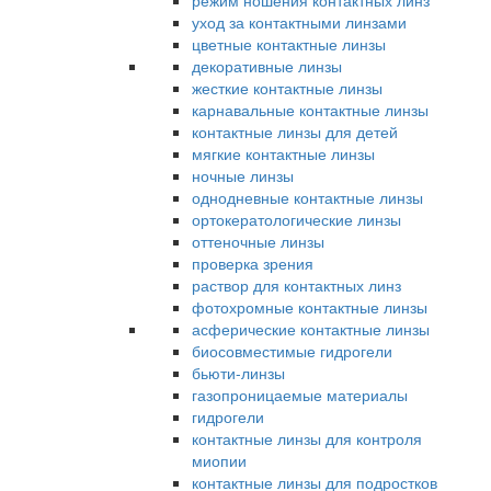
режим ношения контактных линз
уход за контактными линзами
цветные контактные линзы
декоративные линзы
жесткие контактные линзы
карнавальные контактные линзы
контактные линзы для детей
мягкие контактные линзы
ночные линзы
однодневные контактные линзы
ортокератологические линзы
оттеночные линзы
проверка зрения
раствор для контактных линз
фотохромные контактные линзы
асферические контактные линзы
биосовместимые гидрогели
бьюти-линзы
газопроницаемые материалы
гидрогели
контактные линзы для контроля
миопии
контактные линзы для подростков