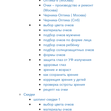
Оптика-8 (Москва)
Очки – производство и ремонт
(Москва)
Черника-Оптика ( Москва)
Черника-Оптика (Спб)
выбор цвета очков
материалы очков
подбор очков мужчине
подбор очков по форме лица
подбор очков ребёнку
подбор солнцезащитных очков
формы очков
защита глаз от УФ-излучения
здоровье глаз
зрение и возраст
как сохранить зрение
коррекция зрения у детей
проверка остроты зрения
рецепт на очки
Скидки
шопинг-скидки-1
выбор цвета очков
материалы очков