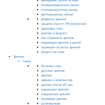
выбираем салон оптики
поляризационные линзы
солнцезащитные линзы
фотохромные линзы
дефекты зрения
защита глаз от УФ-излучения
здоровье глаз
зрение и возраст
как сохранить зрение
коррекция зрения у детей
проверка остроты зрения
рецепт на очки
Зрение
Глаза
болезни глаз
детское зрение
зрение
зрение и компьютер
зрение после 40 лет
коррекция зрения
нарушения зрения
проверка зрения
астигматизм