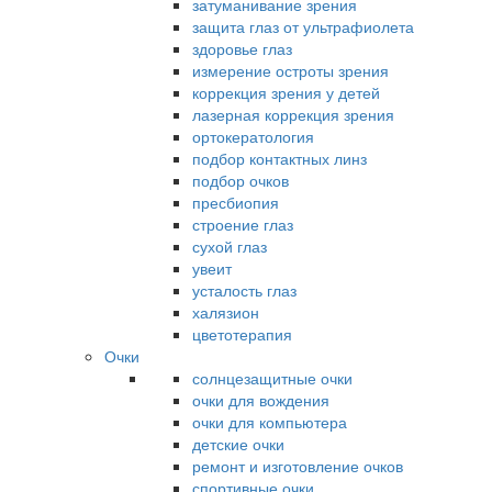
затуманивание зрения
защита глаз от ультрафиолета
здоровье глаз
измерение остроты зрения
коррекция зрения у детей
лазерная коррекция зрения
ортокератология
подбор контактных линз
подбор очков
пресбиопия
строение глаз
сухой глаз
увеит
усталость глаз
халязион
цветотерапия
Очки
солнцезащитные очки
очки для вождения
очки для компьютера
детские очки
ремонт и изготовление очков
спортивные очки