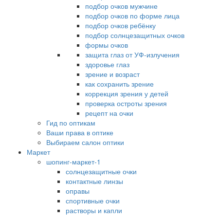
подбор очков мужчине
подбор очков по форме лица
подбор очков ребёнку
подбор солнцезащитных очков
формы очков
защита глаз от УФ-излучения
здоровье глаз
зрение и возраст
как сохранить зрение
коррекция зрения у детей
проверка остроты зрения
рецепт на очки
Гид по оптикам
Ваши права в оптике
Выбираем салон оптики
Маркет
шопинг-маркет-1
солнцезащитные очки
контактные линзы
оправы
спортивные очки
растворы и капли