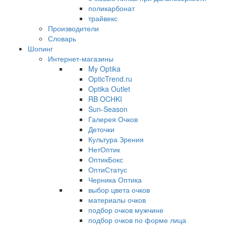
поликарбонат
трайвекс
Производители
Словарь
Шопинг
Интернет-магазины
My Optika
OpticTrend.ru
Optika Outlet
RB OCHKI
Sun-Season
Галерея Очков
Деточки
Культура Зрения
НетОптик
ОптикБокс
ОптиСтатус
Черника Оптика
выбор цвета очков
материалы очков
подбор очков мужчине
подбор очков по форме лица