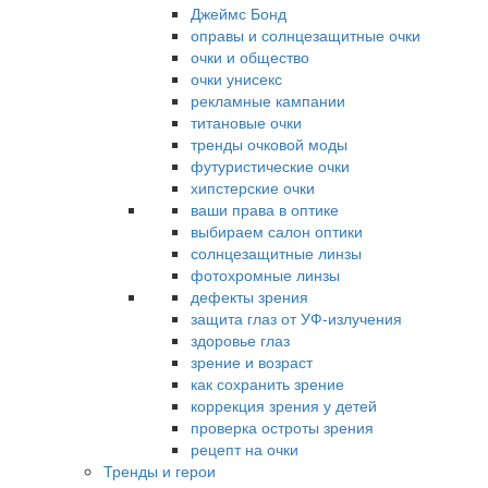
Джеймс Бонд
оправы и солнцезащитные очки
очки и общество
очки унисекс
рекламные кампании
титановые очки
тренды очковой моды
футуристические очки
хипстерские очки
ваши права в оптике
выбираем салон оптики
солнцезащитные линзы
фотохромные линзы
дефекты зрения
защита глаз от УФ-излучения
здоровье глаз
зрение и возраст
как сохранить зрение
коррекция зрения у детей
проверка остроты зрения
рецепт на очки
Тренды и герои