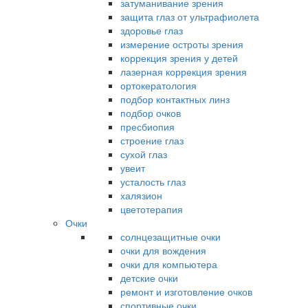
затуманивание зрения
защита глаз от ультрафиолета
здоровье глаз
измерение остроты зрения
коррекция зрения у детей
лазерная коррекция зрения
ортокератология
подбор контактных линз
подбор очков
пресбиопия
строение глаз
сухой глаз
увеит
усталость глаз
халязион
цветотерапия
Очки
солнцезащитные очки
очки для вождения
очки для компьютера
детские очки
ремонт и изготовление очков
спортивные очки