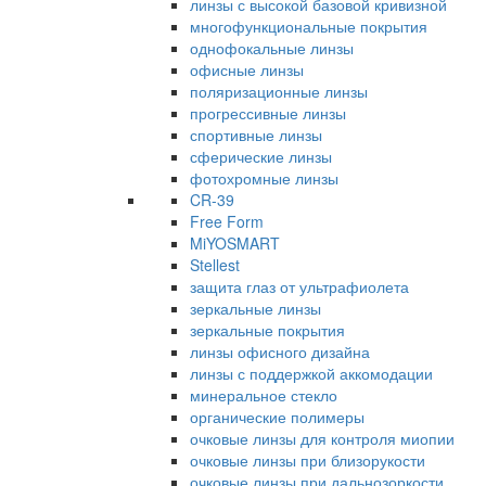
линзы с высокой базовой кривизной
многофункциональные покрытия
однофокальные линзы
офисные линзы
поляризационные линзы
прогрессивные линзы
спортивные линзы
сферические линзы
фотохромные линзы
CR-39
Free Form
MiYOSMART
Stellest
защита глаз от ультрафиолета
зеркальные линзы
зеркальные покрытия
линзы офисного дизайна
линзы с поддержкой аккомодации
минеральное стекло
органические полимеры
очковые линзы для контроля миопии
очковые линзы при близорукости
очковые линзы при дальнозоркости