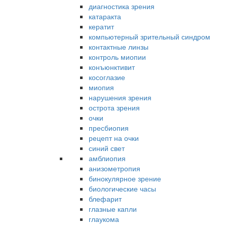
диагностика зрения
катаракта
кератит
компьютерный зрительный синдром
контактные линзы
контроль миопии
конъюнктивит
косоглазие
миопия
нарушения зрения
острота зрения
очки
пресбиопия
рецепт на очки
синий свет
амблиопия
анизометропия
бинокулярное зрение
биологические часы
блефарит
глазные капли
глаукома