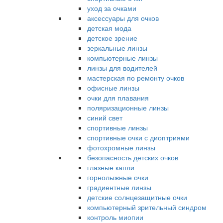
уход за очками
аксессуары для очков
детская мода
детское зрение
зеркальные линзы
компьютерные линзы
линзы для водителей
мастерская по ремонту очков
офисные линзы
очки для плавания
поляризационные линзы
синий свет
спортивные линзы
спортивные очки с диоптриями
фотохромные линзы
безопасность детских очков
глазные капли
горнолыжные очки
градиентные линзы
детские солнцезащитные очки
компьютерный зрительный синдром
контроль миопии