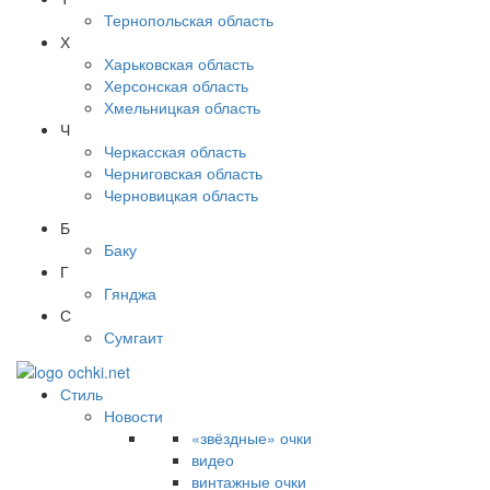
Тернопольская область
Х
Харьковская область
Херсонская область
Хмельницкая область
Ч
Черкасская область
Черниговская область
Черновицкая область
Б
Баку
Г
Гянджа
С
Сумгаит
Стиль
Новости
«звёздные» очки
видео
винтажные очки