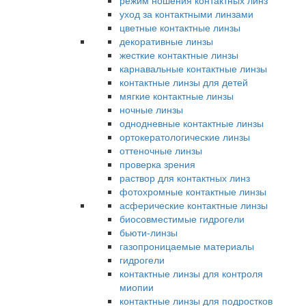
режим ношения контактных линз
уход за контактными линзами
цветные контактные линзы
декоративные линзы
жесткие контактные линзы
карнавальные контактные линзы
контактные линзы для детей
мягкие контактные линзы
ночные линзы
однодневные контактные линзы
ортокератологические линзы
оттеночные линзы
проверка зрения
раствор для контактных линз
фотохромные контактные линзы
асферические контактные линзы
биосовместимые гидрогели
бьюти-линзы
газопроницаемые материалы
гидрогели
контактные линзы для контроля
миопии
контактные линзы для подростков