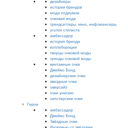
дизайнеры
истории брендов
мода подиумов
очковая мода
трендсеттеры, кино, инфлюенсеры
уголок стилиста
амбассадор
история бренда
коллаборации
творцы очковой моды
тренды очковой моды
винтажные очки
Джеймс Бонд
дизайнерские очки
звездные очки
оверсайз
очки унисекс
хипстерские очки
Герои
амбассадор
Джеймс Бонд
Звёздные очки
Интервью со звёздами