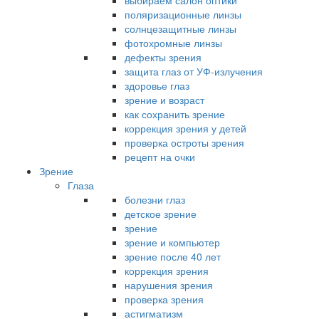
выбираем салон оптики
поляризационные линзы
солнцезащитные линзы
фотохромные линзы
дефекты зрения
защита глаз от УФ-излучения
здоровье глаз
зрение и возраст
как сохранить зрение
коррекция зрения у детей
проверка остроты зрения
рецепт на очки
Зрение
Глаза
болезни глаз
детское зрение
зрение
зрение и компьютер
зрение после 40 лет
коррекция зрения
нарушения зрения
проверка зрения
астигматизм