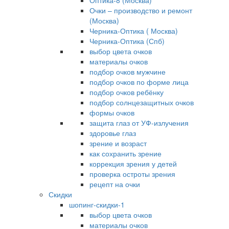
Оптика-8 (Москва)
Очки – производство и ремонт
(Москва)
Черника-Оптика ( Москва)
Черника-Оптика (Спб)
выбор цвета очков
материалы очков
подбор очков мужчине
подбор очков по форме лица
подбор очков ребёнку
подбор солнцезащитных очков
формы очков
защита глаз от УФ-излучения
здоровье глаз
зрение и возраст
как сохранить зрение
коррекция зрения у детей
проверка остроты зрения
рецепт на очки
Скидки
шопинг-скидки-1
выбор цвета очков
материалы очков