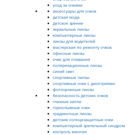
уход за очками
аксессуары для очков
детская мода
детское зрение
зеркальные линзы
компьютерные линзы
линзы для водителей
мастерская по ремонту очков
офисные линзы
очки для плавания
поляризационные линзы
синий свет
спортивные линзы
спортивные очки с диоптриями
фотохромные линзы
безопасность детских очков
глазные капли
горнолыжные очки
градиентные линзы
детские солнцезащитные очки
компьютерный зрительный синдром
контроль миопии