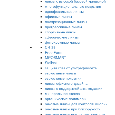
линзы с высокой базовой кривизной
многофункциональные покрытия
однофокальные линзы
офисные линзы
поляризационные линзы
прогрессивные линзы
спортивные линзы
сферические линзы
фотохромные линзы
CR-39
Free Form
MiYOSMART
Stellest
защита глаз от ультрафиолета
зеркальные линзы
зеркальные покрытия
линзы офисного дизайна
линзы с поддержкой аккомодации
минеральное стекло
органические полимеры
очковые линзы для контроля миопии
очковые линзы при близорукости
очковые линзы при дальнозоркости