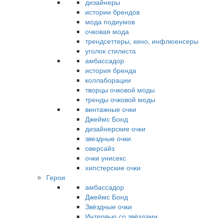
дизайнеры
истории брендов
мода подиумов
очковая мода
трендсеттеры, кино, инфлюенсеры
уголок стилиста
амбассадор
история бренда
коллаборации
творцы очковой моды
тренды очковой моды
винтажные очки
Джеймс Бонд
дизайнерские очки
звездные очки
оверсайз
очки унисекс
хипстерские очки
Герои
амбассадор
Джеймс Бонд
Звёздные очки
Интервью со звёздами