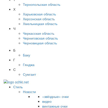
Тернопольская область
Х
Харьковская область
Херсонская область
Хмельницкая область
Ч
Черкасская область
Черниговская область
Черновицкая область
Б
Баку
Г
Гянджа
С
Сумгаит
Стиль
Новости
«звёздные» очки
видео
винтажные очки