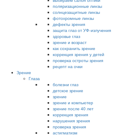
выбираем салон оптики
поляризационные линзы
солнцезащитные линзы
фотохромные линзы
дефекты зрения
защита глаз от УФ-излучения
здоровье глаз
зрение и возраст
как сохранить зрение
коррекция зрения у детей
проверка остроты зрения
рецепт на очки
Зрение
Глаза
болезни глаз
детское зрение
зрение
зрение и компьютер
зрение после 40 лет
коррекция зрения
нарушения зрения
проверка зрения
астигматизм