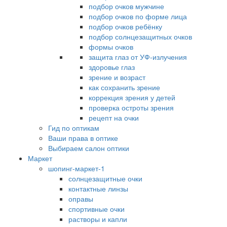
подбор очков мужчине
подбор очков по форме лица
подбор очков ребёнку
подбор солнцезащитных очков
формы очков
защита глаз от УФ-излучения
здоровье глаз
зрение и возраст
как сохранить зрение
коррекция зрения у детей
проверка остроты зрения
рецепт на очки
Гид по оптикам
Ваши права в оптике
Выбираем салон оптики
Маркет
шопинг-маркет-1
солнцезащитные очки
контактные линзы
оправы
спортивные очки
растворы и капли