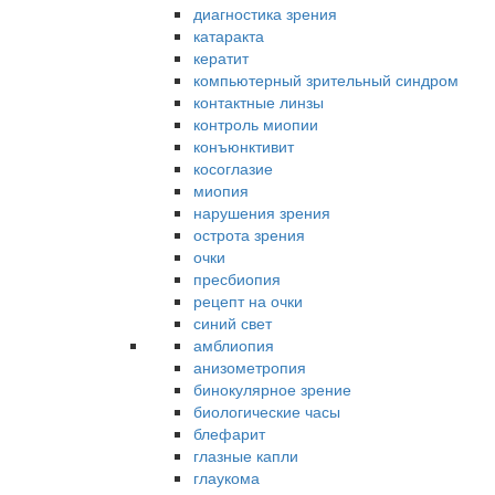
диагностика зрения
катаракта
кератит
компьютерный зрительный синдром
контактные линзы
контроль миопии
конъюнктивит
косоглазие
миопия
нарушения зрения
острота зрения
очки
пресбиопия
рецепт на очки
синий свет
амблиопия
анизометропия
бинокулярное зрение
биологические часы
блефарит
глазные капли
глаукома