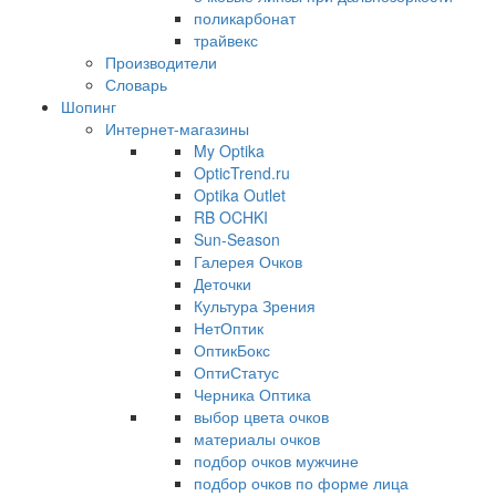
поликарбонат
трайвекс
Производители
Словарь
Шопинг
Интернет-магазины
My Optika
OpticTrend.ru
Optika Outlet
RB OCHKI
Sun-Season
Галерея Очков
Деточки
Культура Зрения
НетОптик
ОптикБокс
ОптиСтатус
Черника Оптика
выбор цвета очков
материалы очков
подбор очков мужчине
подбор очков по форме лица