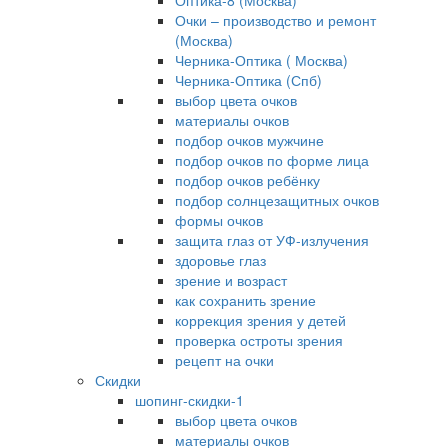
Оптика-8 (Москва)
Очки – производство и ремонт
(Москва)
Черника-Оптика ( Москва)
Черника-Оптика (Спб)
выбор цвета очков
материалы очков
подбор очков мужчине
подбор очков по форме лица
подбор очков ребёнку
подбор солнцезащитных очков
формы очков
защита глаз от УФ-излучения
здоровье глаз
зрение и возраст
как сохранить зрение
коррекция зрения у детей
проверка остроты зрения
рецепт на очки
Скидки
шопинг-скидки-1
выбор цвета очков
материалы очков