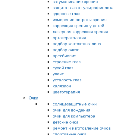
затуманивание зрения
защита глаз от ультрафиолета
здоровье глаз
измерение остроты зрения
коррекция зрения у детей
лазерная коррекция зрения
ортокератология
подбор контактных линз
подбор очков
пресбиопия
строение глаз
сухой глаз
увеит
усталость глаз
халязион
цветотерапия
Очки
солнцезащитные очки
очки для вождения
очки для компьютера
детские очки
ремонт и изготовление очков
спортивные очки