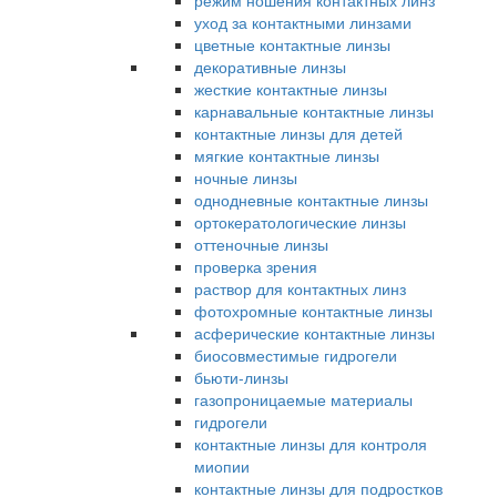
режим ношения контактных линз
уход за контактными линзами
цветные контактные линзы
декоративные линзы
жесткие контактные линзы
карнавальные контактные линзы
контактные линзы для детей
мягкие контактные линзы
ночные линзы
однодневные контактные линзы
ортокератологические линзы
оттеночные линзы
проверка зрения
раствор для контактных линз
фотохромные контактные линзы
асферические контактные линзы
биосовместимые гидрогели
бьюти-линзы
газопроницаемые материалы
гидрогели
контактные линзы для контроля
миопии
контактные линзы для подростков