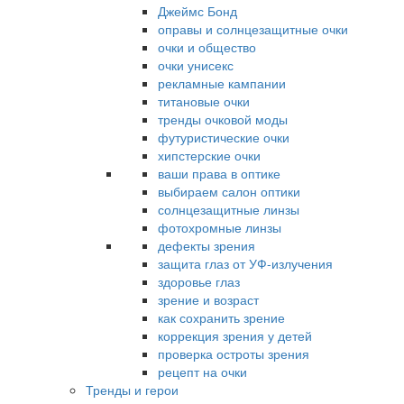
Джеймс Бонд
оправы и солнцезащитные очки
очки и общество
очки унисекс
рекламные кампании
титановые очки
тренды очковой моды
футуристические очки
хипстерские очки
ваши права в оптике
выбираем салон оптики
солнцезащитные линзы
фотохромные линзы
дефекты зрения
защита глаз от УФ-излучения
здоровье глаз
зрение и возраст
как сохранить зрение
коррекция зрения у детей
проверка остроты зрения
рецепт на очки
Тренды и герои