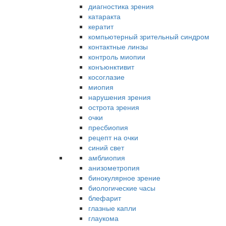
диагностика зрения
катаракта
кератит
компьютерный зрительный синдром
контактные линзы
контроль миопии
конъюнктивит
косоглазие
миопия
нарушения зрения
острота зрения
очки
пресбиопия
рецепт на очки
синий свет
амблиопия
анизометропия
бинокулярное зрение
биологические часы
блефарит
глазные капли
глаукома