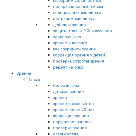
выбираем салон оптики
поляризационные линзы
солнцезащитные линзы
фотохромные линзы
дефекты зрения
защита глаз от УФ-излучения
здоровье глаз
зрение и возраст
как сохранить зрение
коррекция зрения у детей
проверка остроты зрения
рецепт на очки
Зрение
Глаза
болезни глаз
детское зрение
зрение
зрение и компьютер
зрение после 40 лет
коррекция зрения
нарушения зрения
проверка зрения
астигматизм