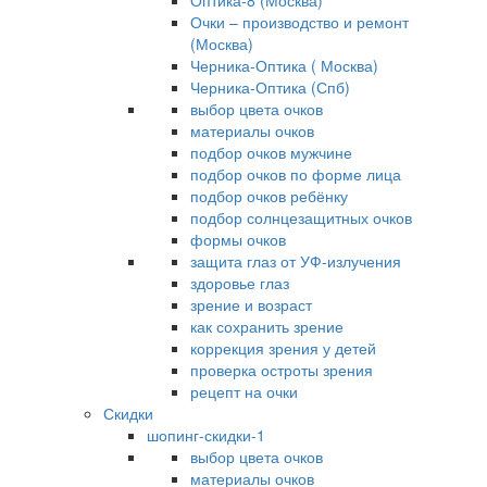
Оптика-8 (Москва)
Очки – производство и ремонт
(Москва)
Черника-Оптика ( Москва)
Черника-Оптика (Спб)
выбор цвета очков
материалы очков
подбор очков мужчине
подбор очков по форме лица
подбор очков ребёнку
подбор солнцезащитных очков
формы очков
защита глаз от УФ-излучения
здоровье глаз
зрение и возраст
как сохранить зрение
коррекция зрения у детей
проверка остроты зрения
рецепт на очки
Скидки
шопинг-скидки-1
выбор цвета очков
материалы очков