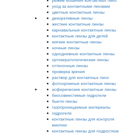
режим ношения контактных линз
уход за контактными линзами
цветные контактные линзы
декоративные линзы
жесткие контактные линзы
карнавальные контактные линзы
контактные линзы для детей
мягкие контактные линзы
ночные линзы
однодневные контактные линзы
ортокератологические линзы
оттеночные линзы
проверка зрения
раствор для контактных линз
фотохромные контактные линзы
асферические контактные линзы
биосовместимые гидрогели
бьюти-линзы
газопроницаемые материалы
гидрогели
контактные линзы для контроля
миопии
контактные линзы для подростков