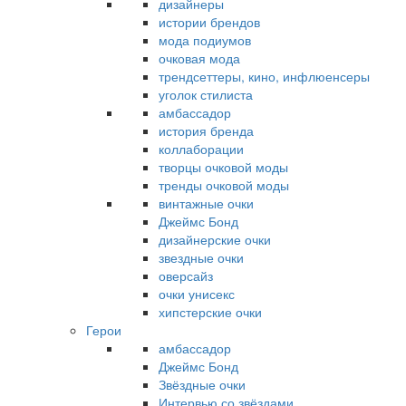
дизайнеры
истории брендов
мода подиумов
очковая мода
трендсеттеры, кино, инфлюенсеры
уголок стилиста
амбассадор
история бренда
коллаборации
творцы очковой моды
тренды очковой моды
винтажные очки
Джеймс Бонд
дизайнерские очки
звездные очки
оверсайз
очки унисекс
хипстерские очки
Герои
амбассадор
Джеймс Бонд
Звёздные очки
Интервью со звёздами