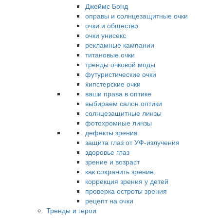
Джеймс Бонд
оправы и солнцезащитные очки
очки и общество
очки унисекс
рекламные кампании
титановые очки
тренды очковой моды
футуристические очки
хипстерские очки
ваши права в оптике
выбираем салон оптики
солнцезащитные линзы
фотохромные линзы
дефекты зрения
защита глаз от УФ-излучения
здоровье глаз
зрение и возраст
как сохранить зрение
коррекция зрения у детей
проверка остроты зрения
рецепт на очки
Тренды и герои