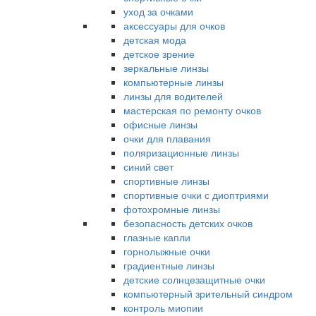
уход за очками
аксессуары для очков
детская мода
детское зрение
зеркальные линзы
компьютерные линзы
линзы для водителей
мастерская по ремонту очков
офисные линзы
очки для плавания
поляризационные линзы
синий свет
спортивные линзы
спортивные очки с диоптриями
фотохромные линзы
безопасность детских очков
глазные капли
горнолыжные очки
градиентные линзы
детские солнцезащитные очки
компьютерный зрительный синдром
контроль миопии