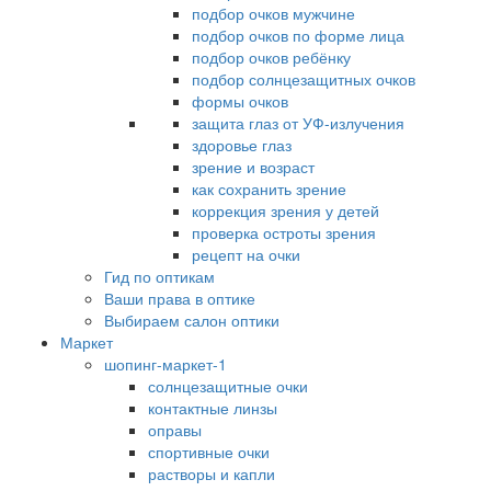
подбор очков мужчине
подбор очков по форме лица
подбор очков ребёнку
подбор солнцезащитных очков
формы очков
защита глаз от УФ-излучения
здоровье глаз
зрение и возраст
как сохранить зрение
коррекция зрения у детей
проверка остроты зрения
рецепт на очки
Гид по оптикам
Ваши права в оптике
Выбираем салон оптики
Маркет
шопинг-маркет-1
солнцезащитные очки
контактные линзы
оправы
спортивные очки
растворы и капли