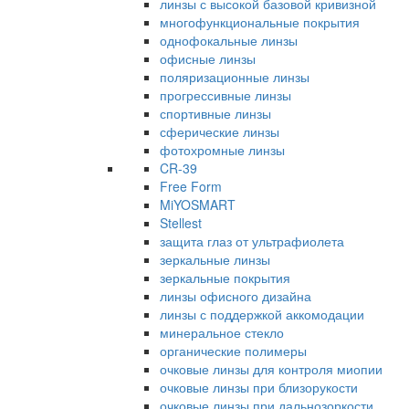
линзы с высокой базовой кривизной
многофункциональные покрытия
однофокальные линзы
офисные линзы
поляризационные линзы
прогрессивные линзы
спортивные линзы
сферические линзы
фотохромные линзы
CR-39
Free Form
MiYOSMART
Stellest
защита глаз от ультрафиолета
зеркальные линзы
зеркальные покрытия
линзы офисного дизайна
линзы с поддержкой аккомодации
минеральное стекло
органические полимеры
очковые линзы для контроля миопии
очковые линзы при близорукости
очковые линзы при дальнозоркости