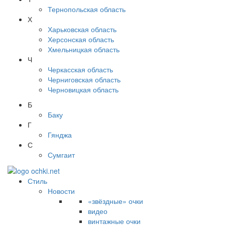
Тернопольская область
Х
Харьковская область
Херсонская область
Хмельницкая область
Ч
Черкасская область
Черниговская область
Черновицкая область
Б
Баку
Г
Гянджа
С
Сумгаит
Стиль
Новости
«звёздные» очки
видео
винтажные очки