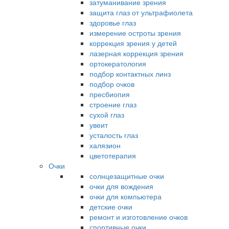
затуманивание зрения
защита глаз от ультрафиолета
здоровье глаз
измерение остроты зрения
коррекция зрения у детей
лазерная коррекция зрения
ортокератология
подбор контактных линз
подбор очков
пресбиопия
строение глаз
сухой глаз
увеит
усталость глаз
халязион
цветотерапия
Очки
солнцезащитные очки
очки для вождения
очки для компьютера
детские очки
ремонт и изготовление очков
спортивные очки