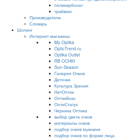
поликарбонат
трайвекс
Производители
Словарь
Шопинг
Интернет-магазины
My Optika
OpticTrend.ru
Optika Outlet
RB OCHKI
Sun-Season
Галерея Очков
Деточки
Культура Зрения
НетОптик
ОптикБокс
ОптиСтатус
Черника Оптика
выбор цвета очков
материалы очков
подбор очков мужчине
подбор очков по форме лица