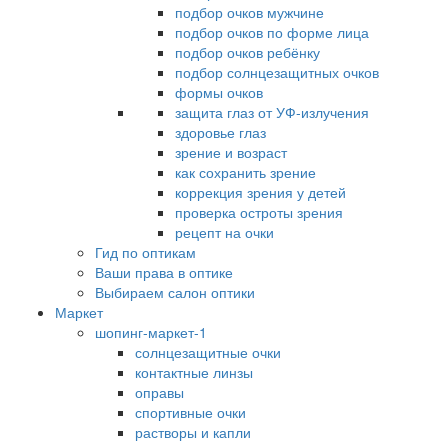
подбор очков мужчине
подбор очков по форме лица
подбор очков ребёнку
подбор солнцезащитных очков
формы очков
защита глаз от УФ-излучения
здоровье глаз
зрение и возраст
как сохранить зрение
коррекция зрения у детей
проверка остроты зрения
рецепт на очки
Гид по оптикам
Ваши права в оптике
Выбираем салон оптики
Маркет
шопинг-маркет-1
солнцезащитные очки
контактные линзы
оправы
спортивные очки
растворы и капли