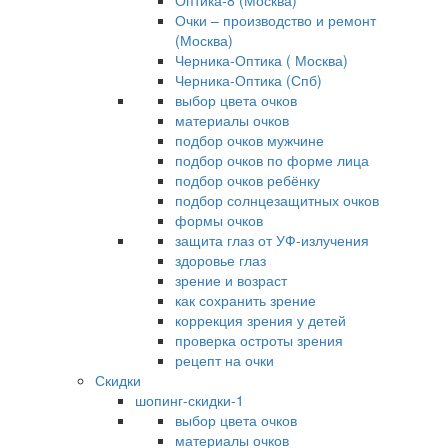
Оптика-8 (Москва)
Очки – производство и ремонт
(Москва)
Черника-Оптика ( Москва)
Черника-Оптика (Спб)
выбор цвета очков
материалы очков
подбор очков мужчине
подбор очков по форме лица
подбор очков ребёнку
подбор солнцезащитных очков
формы очков
защита глаз от УФ-излучения
здоровье глаз
зрение и возраст
как сохранить зрение
коррекция зрения у детей
проверка остроты зрения
рецепт на очки
Скидки
шопинг-скидки-1
выбор цвета очков
материалы очков