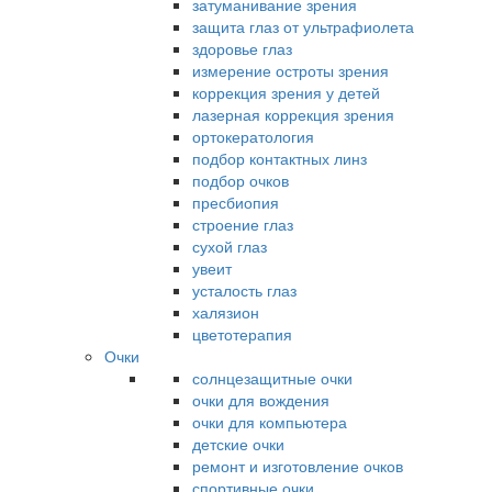
затуманивание зрения
защита глаз от ультрафиолета
здоровье глаз
измерение остроты зрения
коррекция зрения у детей
лазерная коррекция зрения
ортокератология
подбор контактных линз
подбор очков
пресбиопия
строение глаз
сухой глаз
увеит
усталость глаз
халязион
цветотерапия
Очки
солнцезащитные очки
очки для вождения
очки для компьютера
детские очки
ремонт и изготовление очков
спортивные очки