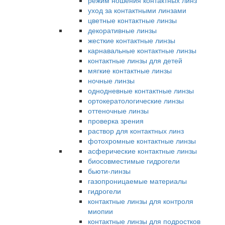
режим ношения контактных линз
уход за контактными линзами
цветные контактные линзы
декоративные линзы
жесткие контактные линзы
карнавальные контактные линзы
контактные линзы для детей
мягкие контактные линзы
ночные линзы
однодневные контактные линзы
ортокератологические линзы
оттеночные линзы
проверка зрения
раствор для контактных линз
фотохромные контактные линзы
асферические контактные линзы
биосовместимые гидрогели
бьюти-линзы
газопроницаемые материалы
гидрогели
контактные линзы для контроля
миопии
контактные линзы для подростков