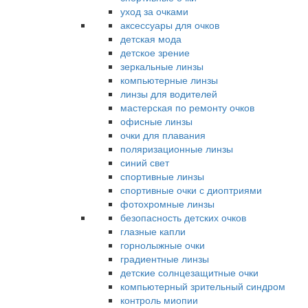
уход за очками
аксессуары для очков
детская мода
детское зрение
зеркальные линзы
компьютерные линзы
линзы для водителей
мастерская по ремонту очков
офисные линзы
очки для плавания
поляризационные линзы
синий свет
спортивные линзы
спортивные очки с диоптриями
фотохромные линзы
безопасность детских очков
глазные капли
горнолыжные очки
градиентные линзы
детские солнцезащитные очки
компьютерный зрительный синдром
контроль миопии