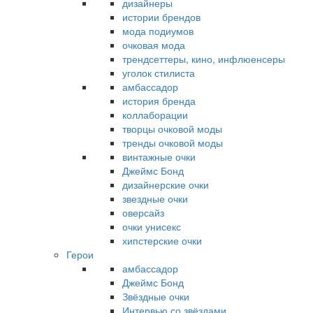
дизайнеры
истории брендов
мода подиумов
очковая мода
трендсеттеры, кино, инфлюенсеры
уголок стилиста
амбассадор
история бренда
коллаборации
творцы очковой моды
тренды очковой моды
винтажные очки
Джеймс Бонд
дизайнерские очки
звездные очки
оверсайз
очки унисекс
хипстерские очки
Герои
амбассадор
Джеймс Бонд
Звёздные очки
Интервью со звёздами