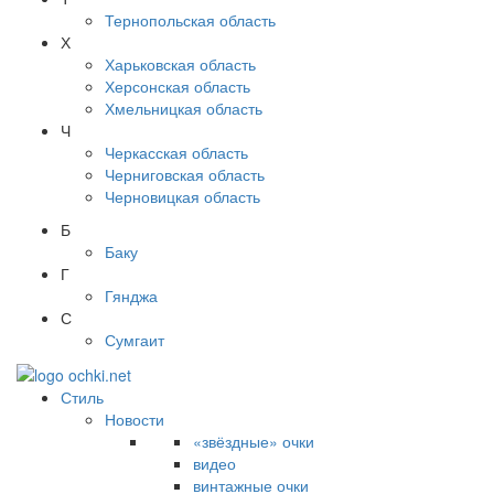
Тернопольская область
Х
Харьковская область
Херсонская область
Хмельницкая область
Ч
Черкасская область
Черниговская область
Черновицкая область
Б
Баку
Г
Гянджа
С
Сумгаит
Стиль
Новости
«звёздные» очки
видео
винтажные очки