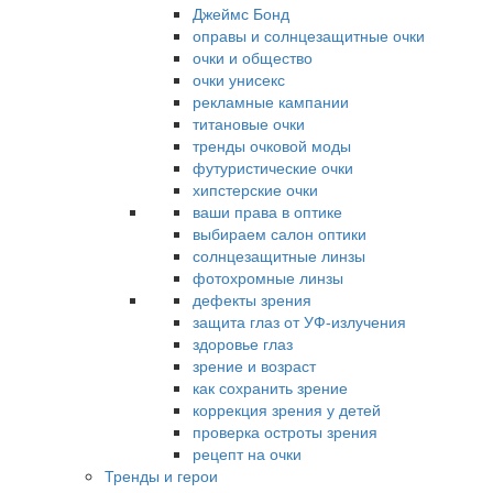
Джеймс Бонд
оправы и солнцезащитные очки
очки и общество
очки унисекс
рекламные кампании
титановые очки
тренды очковой моды
футуристические очки
хипстерские очки
ваши права в оптике
выбираем салон оптики
солнцезащитные линзы
фотохромные линзы
дефекты зрения
защита глаз от УФ-излучения
здоровье глаз
зрение и возраст
как сохранить зрение
коррекция зрения у детей
проверка остроты зрения
рецепт на очки
Тренды и герои