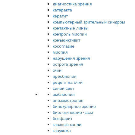
диагностика зрения
катаракта
кератит
компьютерный зрительный синдром
контактные линзы
контроль миопии
конъюнктивит
косоглазие
миопия
нарушения зрения
острота зрения
очки
пресбиопия
рецепт на очки
синий свет
амблиопия
анизометропия
бинокулярное зрение
биологические часы
блефарит
глазные капли
глаукома