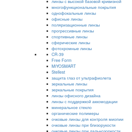
линзы с высокой базовой кривизной
многофункциональные покрытия
однофокальные линзы
офисные линзы
поляризационные линзы
прогрессивные линзы
спортивные линзы
сферические линзы
фотохромные линзы
CR-39
Free Form
MiYOSMART
Stellest
защита глаз от ультрафиолета
зеркальные линзы
зеркальные покрытия
линзы офисного дизайна
линзы с поддержкой аккомодации
минеральное стекло
органические полимеры
очковые линзы для контроля миопии
очковые линзы при близорукости
очковые линзы при дальнозоркости