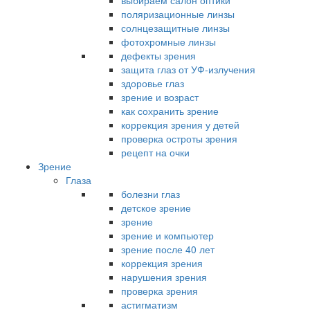
выбираем салон оптики
поляризационные линзы
солнцезащитные линзы
фотохромные линзы
дефекты зрения
защита глаз от УФ-излучения
здоровье глаз
зрение и возраст
как сохранить зрение
коррекция зрения у детей
проверка остроты зрения
рецепт на очки
Зрение
Глаза
болезни глаз
детское зрение
зрение
зрение и компьютер
зрение после 40 лет
коррекция зрения
нарушения зрения
проверка зрения
астигматизм