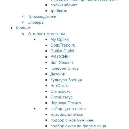
поликарбонат
трайвекс
Производители
Словарь
Шопинг
Интернет-магазины
My Optika
OpticTrend.ru
Optika Outlet
RB OCHKI
Sun-Season
Галерея Очков
Деточки
Культура Зрения
НетОптик
ОптикБокс
ОптиСтатус
Черника Оптика
выбор цвета очков
материалы очков
подбор очков мужчине
подбор очков по форме лица