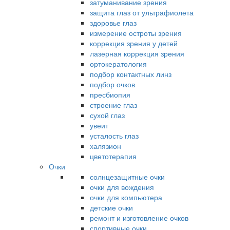
затуманивание зрения
защита глаз от ультрафиолета
здоровье глаз
измерение остроты зрения
коррекция зрения у детей
лазерная коррекция зрения
ортокератология
подбор контактных линз
подбор очков
пресбиопия
строение глаз
сухой глаз
увеит
усталость глаз
халязион
цветотерапия
Очки
солнцезащитные очки
очки для вождения
очки для компьютера
детские очки
ремонт и изготовление очков
спортивные очки