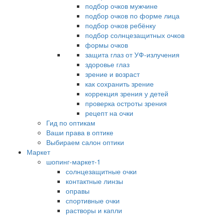
подбор очков мужчине
подбор очков по форме лица
подбор очков ребёнку
подбор солнцезащитных очков
формы очков
защита глаз от УФ-излучения
здоровье глаз
зрение и возраст
как сохранить зрение
коррекция зрения у детей
проверка остроты зрения
рецепт на очки
Гид по оптикам
Ваши права в оптике
Выбираем салон оптики
Маркет
шопинг-маркет-1
солнцезащитные очки
контактные линзы
оправы
спортивные очки
растворы и капли