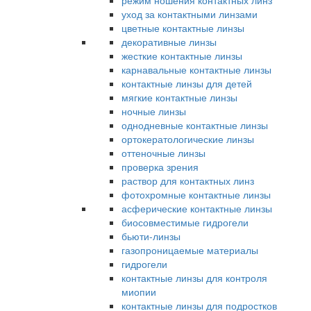
режим ношения контактных линз
уход за контактными линзами
цветные контактные линзы
декоративные линзы
жесткие контактные линзы
карнавальные контактные линзы
контактные линзы для детей
мягкие контактные линзы
ночные линзы
однодневные контактные линзы
ортокератологические линзы
оттеночные линзы
проверка зрения
раствор для контактных линз
фотохромные контактные линзы
асферические контактные линзы
биосовместимые гидрогели
бьюти-линзы
газопроницаемые материалы
гидрогели
контактные линзы для контроля
миопии
контактные линзы для подростков