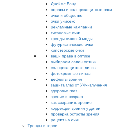
Джеймс Бонд
оправы и солнцезащитные очки
очки и общество
очки унисекс
рекламные кампании
титановые очки
тренды очковой моды
футуристические очки
хипстерские очки
ваши права в оптике
выбираем салон оптики
солнцезащитные линзы
фотохромные линзы
дефекты зрения
защита глаз от УФ-излучения
здоровье глаз
зрение и возраст
как сохранить зрение
коррекция зрения у детей
проверка остроты зрения
рецепт на очки
Тренды и герои