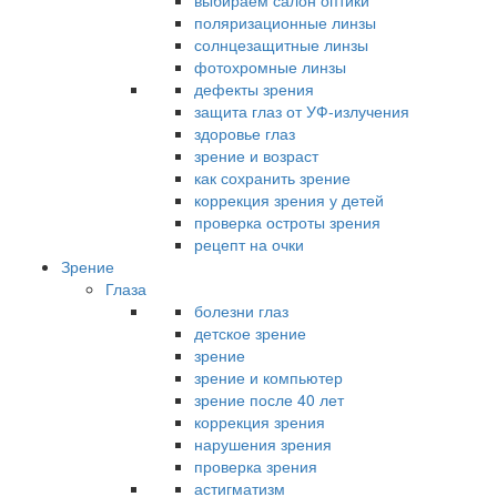
выбираем салон оптики
поляризационные линзы
солнцезащитные линзы
фотохромные линзы
дефекты зрения
защита глаз от УФ-излучения
здоровье глаз
зрение и возраст
как сохранить зрение
коррекция зрения у детей
проверка остроты зрения
рецепт на очки
Зрение
Глаза
болезни глаз
детское зрение
зрение
зрение и компьютер
зрение после 40 лет
коррекция зрения
нарушения зрения
проверка зрения
астигматизм