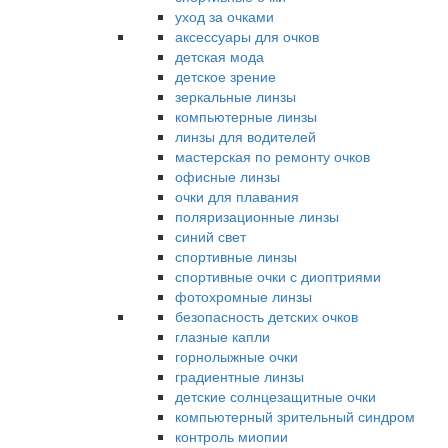
уход за очками
аксессуары для очков
детская мода
детское зрение
зеркальные линзы
компьютерные линзы
линзы для водителей
мастерская по ремонту очков
офисные линзы
очки для плавания
поляризационные линзы
синий свет
спортивные линзы
спортивные очки с диоптриями
фотохромные линзы
безопасность детских очков
глазные капли
горнолыжные очки
градиентные линзы
детские солнцезащитные очки
компьютерный зрительный синдром
контроль миопии