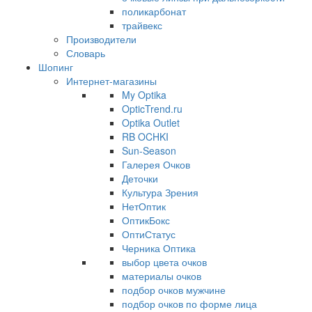
поликарбонат
трайвекс
Производители
Словарь
Шопинг
Интернет-магазины
My Optika
OpticTrend.ru
Optika Outlet
RB OCHKI
Sun-Season
Галерея Очков
Деточки
Культура Зрения
НетОптик
ОптикБокс
ОптиСтатус
Черника Оптика
выбор цвета очков
материалы очков
подбор очков мужчине
подбор очков по форме лица