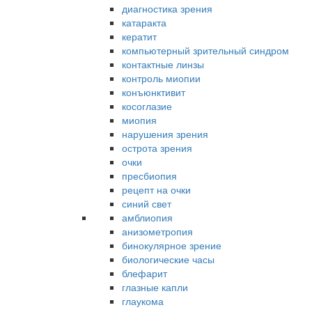
диагностика зрения
катаракта
кератит
компьютерный зрительный синдром
контактные линзы
контроль миопии
конъюнктивит
косоглазие
миопия
нарушения зрения
острота зрения
очки
пресбиопия
рецепт на очки
синий свет
амблиопия
анизометропия
бинокулярное зрение
биологические часы
блефарит
глазные капли
глаукома