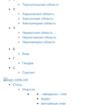
Тернопольская область
Х
Харьковская область
Херсонская область
Хмельницкая область
Ч
Черкасская область
Черниговская область
Черновицкая область
Б
Баку
Г
Гянджа
С
Сумгаит
Стиль
Новости
«звёздные» очки
видео
винтажные очки