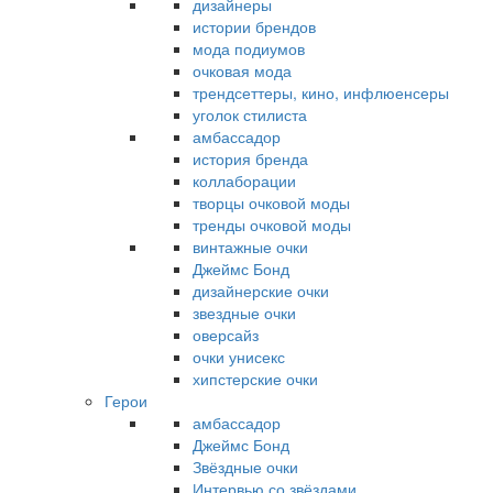
дизайнеры
истории брендов
мода подиумов
очковая мода
трендсеттеры, кино, инфлюенсеры
уголок стилиста
амбассадор
история бренда
коллаборации
творцы очковой моды
тренды очковой моды
винтажные очки
Джеймс Бонд
дизайнерские очки
звездные очки
оверсайз
очки унисекс
хипстерские очки
Герои
амбассадор
Джеймс Бонд
Звёздные очки
Интервью со звёздами