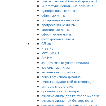
линзы с высокой базовой кривизной
многофункциональные покрытия
однофокальные линзы
офисные линзы
поляризационные линзы
прогрессивные линзы
спортивные линзы
сферические линзы
фотохромные линзы
CR-39
Free Form
MiYOSMART
Stellest
защита глаз от ультрафиолета
зеркальные линзы
зеркальные покрытия
линзы офисного дизайна
линзы с поддержкой аккомодации
минеральное стекло
органические полимеры
очковые линзы для контроля миопии
очковые линзы при близорукости
очковые линзы при дальнозоркости