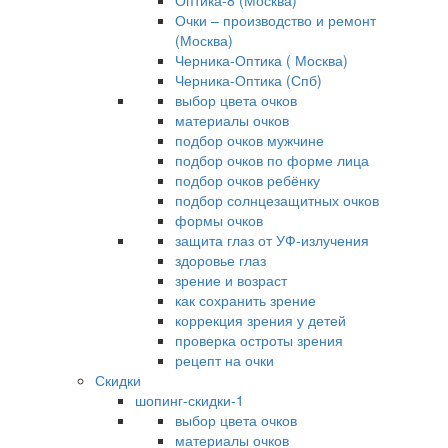
Оптика-8 (Москва)
Очки – производство и ремонт
(Москва)
Черника-Оптика ( Москва)
Черника-Оптика (Спб)
выбор цвета очков
материалы очков
подбор очков мужчине
подбор очков по форме лица
подбор очков ребёнку
подбор солнцезащитных очков
формы очков
защита глаз от УФ-излучения
здоровье глаз
зрение и возраст
как сохранить зрение
коррекция зрения у детей
проверка остроты зрения
рецепт на очки
Скидки
шопинг-скидки-1
выбор цвета очков
материалы очков